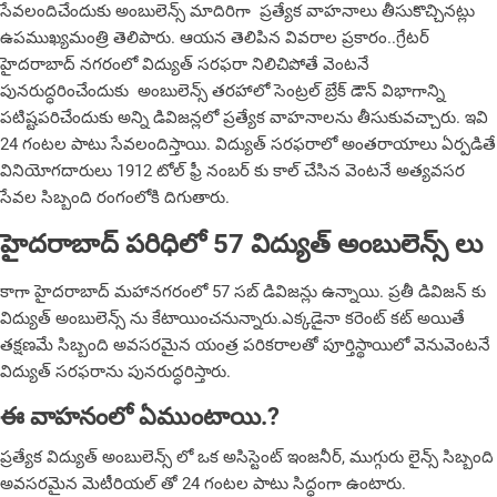
సేవలందిచేందుకు అంబులెన్స్ మాదిరిగా ప్రత్యేక వాహనాలు తీసుకొచ్చిన‌ట్లు
ఉపముఖ్యమంత్రి తెలిపారు. ఆయన తెలిపిన వివరాల ప్రకారం..
గ్రేటర్
హైదరాబాద్ నగరంలో విద్యుత్ సరఫరా నిలిచిపోతే వెంటనే
పునరుద్ధరించేందుకు అంబులెన్స్ తరహాలో సెంట్రల్ బ్రేక్ డౌన్ విభాగాన్ని
పటిష్టపరిచేందుకు అన్ని డివిజన్లలో ప్రత్యేక వాహనాలను తీసుకువచ్చారు. ఇవి
24 గంటల పాటు సేవ‌లందిస్తాయి. విద్యుత్ సరఫరాలో అంతరాయాలు ఏర్పడితే
వినియోగదారులు 1912 టోల్ ఫ్రీ నంబర్ కు కాల్ చేసిన వెంటనే అత్యవసర
సేవల సిబ్బంది రంగంలోకి దిగుతారు.
హైదరాబాద్ పరిధిలో 57 విద్యుత్ అంబులెన్స్ లు
కాగా హైదరాబాద్ మహానగరంలో 57 సబ్ డివిజన్లు ఉన్నాయి. ప్రతీ డివిజన్ కు
విద్యుత్ అంబులెన్స్ ను కేటాయించనున్నారు.ఎక్కడైనా కరెంట్ కట్ అయితే
తక్షణమే సిబ్బంది అవసరమైన యంత్ర పరికరాలతో పూర్తిస్థాయిలో వెనువెంటనే
విద్యుత్ సరఫరాను పునరుద్ధ‌రిస్తారు.
ఈ వాహనంలో ఏముంటాయి.?
ప్రత్యేక విద్యుత్ అంబులెన్స్ లో ఒక అసిస్టెంట్ ఇంజనీర్, ముగ్గురు లైన్స్ సిబ్బంది
అవసరమైన మెటీరియల్ తో 24 గంటల పాటు సిద్ధంగా ఉంటారు.