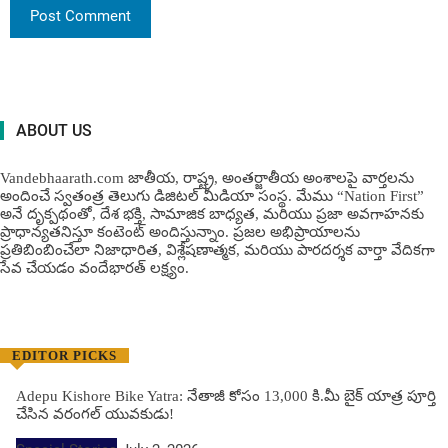
ABOUT US
Vandebhaarath.com జాతీయ, రాష్ట్ర, అంతర్జాతీయ అంశాలపై వార్తలను
అందించే స్వతంత్ర తెలుగు డిజిటల్ మీడియా సంస్థ. మేము “Nation First”
అనే దృక్పథంతో, దేశ భక్తి, సామాజిక బాధ్యత, మరియు ప్రజా అవగాహనకు
ప్రాధాన్యతనిస్తూ కంటెంట్ అందిస్తున్నాం. ప్రజల అభిప్రాయాలను
ప్రతిబింబించేలా నిజాధారిత, విశ్లేషణాత్మక, మరియు పారదర్శక వార్తా వేదికగా
సేవ చేయడం వందేభార‌త్ ల‌క్ష్యం.
EDITOR PICKS
Adepu Kishore Bike Yatra: నేతాజీ కోసం 13,000 కి.మీ బైక్ యాత్ర పూర్తి
చేసిన వరంగల్ యువకుడు!