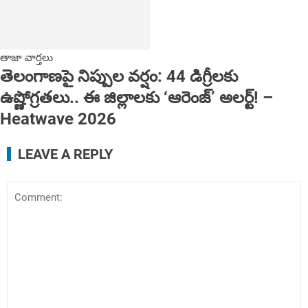
తాజా వార్తలు
తెలంగాణపై నిప్పుల వర్షం: 44 డిగ్రీలకు
ఉష్ణోగ్రతలు.. ఈ జిల్లాలకు ‘ఆరెంజ్’ అలర్ట్! ‌‌–
Heatwave 2026
LEAVE A REPLY