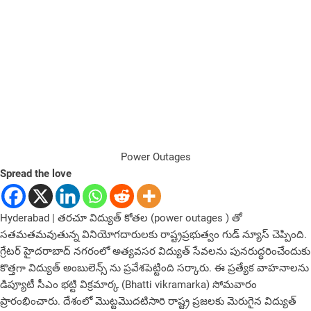
Power Outages
Spread the love
Hyderabad | తరచూ విద్యుత్ కోతల (power outages ) తో
సతమతమవుతున్న వినియోగదారులకు రాష్ట్రప్రభుత్వం గుడ్ న్యూస్ చెప్పింది.
గ్రేటర్ హైదరాబాద్ నగరంలో అత్యవసర విద్యుత్ సేవలను పునరుద్ధరించేందుకు
కొత్తగా విద్యుత్ అంబులెన్స్ ను ప్రవేశపెట్టింది సర్కారు. ఈ ప్రత్యేక వాహనాలను
డిప్యూటీ సీఎం భట్టి విక్రమార్క (Bhatti vikramarka) సోమ‌వారం
ప్రారంభించారు. దేశంలో మొట్టమొదటిసారి రాష్ట్ర ప్రజలకు మెరుగైన విద్యుత్