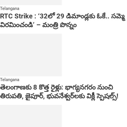
Telangana
RTC Strike : ‘32లో 29 డిమాండ్లకు ఓకే.. సమ్మె
విరమించండి’ – మంత్రి పొన్నం
Telangana
తెలంగాణకు 8 కొత్త రైళ్లు: భాగ్యనగరం నుంచి
తిరుపతి, జైపూర్, భువనేశ్వర్‌లకు విక్లీ స్పెషల్స్!