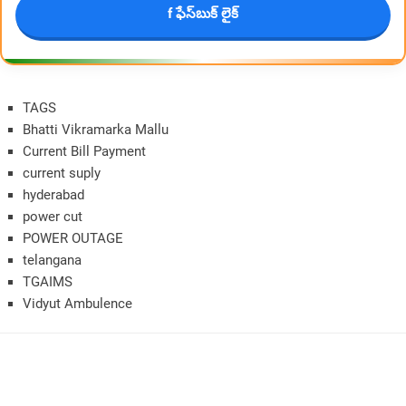
f ఫేస్‌బుక్ లైక్
TAGS
Bhatti Vikramarka Mallu
Current Bill Payment
current suply
hyderabad
power cut
POWER OUTAGE
telangana
TGAIMS
Vidyut Ambulence