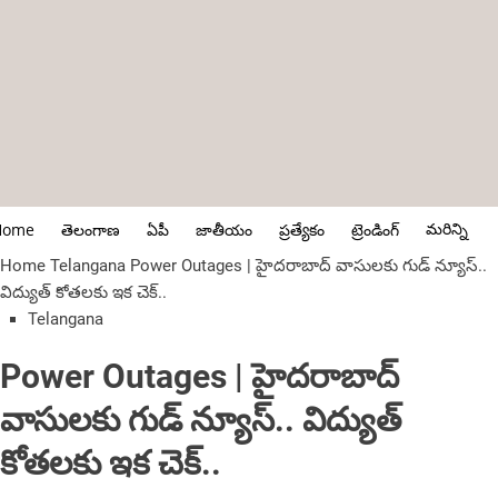
మరిన్ని
Home
తెలంగాణ
ఏపీ
జాతీయం
ప్రత్యేకం
ట్రెండింగ్
Home
Telangana
Power Outages | హైద‌రాబాద్ వాసులకు గుడ్ న్యూస్..
విద్యుత్ కోతలకు ఇక చెక్..
Telangana
Power Outages | హైద‌రాబాద్
వాసులకు గుడ్ న్యూస్.. విద్యుత్
కోతలకు ఇక చెక్..