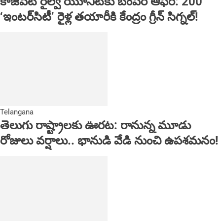
కాజీపేట రైల్వే యూనిట్‌కు బంపర్ ఆఫర్: 200
‘ఇంటర్‌సిటీ’ రైళ్ల తయారీకి కేంద్రం గ్రీన్ సిగ్నల్!
Telangana
తెలుగు రాష్ట్రాలకు ఊరట: రానున్న మూడు
రోజులు వర్షాలు.. భానుడి వేడి నుంచి ఉపశమనం!