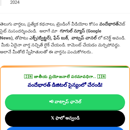
2024
తెలుగు వార్తలు, ప్రత్యేక కథనాలు, ట్రెండింగ్ వీడియోల కోసం
వందేభారత్
వెబ్
సైట్ నుసందర్శించండి. అలాగే మా
గూగుల్ న్యూస్ (Google
News),
తోపాటు
ఎక్స్(ట్విట్టర్)
,
ఫేస్ బుక్
,
వాట్సప్ చానల్
లో కనెక్ట్ అవండి.
మీకు ఏదైనా వార్త నచ్చితే లైక్ చేయండి. కామెంట్ చేయడం మర్చిపోవద్దు.
అలానే మీతోటి స్నేహితులతో ఈ వార్తను పంచుకోగలరు..
🇮🇳 జాతీయ ప్రయోజనాలే పరమావధిగా.. 🇮🇳
వందేభారత్ డిజిటల్ సైన్యంలో చేరండి!
📢 వాట్సాప్ ఛానెల్
𝕏 ఫాలో అవ్వండి