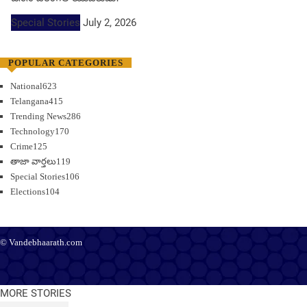
Special Stories
July 2, 2026
POPULAR CATEGORIES
National
623
Telangana
415
Trending News
286
Technology
170
Crime
125
తాజా వార్తలు
119
Special Stories
106
Elections
104
© Vandebhaarath.com
About Us
Contact Us
Terms and Conditions
Privacy Policy
Advertise
Editorial Policy
Support
MORE STORIES