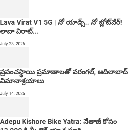
Lava Virat V1 5G | నో యాడ్స్.. నో బ్లోట్‌వేర్!
లావా విరాట్...
July 23, 2026
ప్రపంచస్థాయి ప్రమాణాలతో వరంగల్, ఆదిలాబాద్
విమానాశ్రయాలు
July 14, 2026
Adepu Kishore Bike Yatra: నేతాజీ కోసం