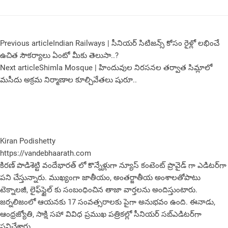
Previous article
Indian Railways | సీనియర్ సిటిజన్స్ కోసం రైళ్లో లభించే
ఉచిత సౌకర్యాలు ఏంటో మీకు తెలుసా..?
Next article
Shimla Mosque | హిందువుల నిరసనల తర్వాత సిమ్లాలో
మసీదు అక్రమ నిర్మాణాల కూల్చివేతలు షురూ..
Kiran Podishetty
https://vandebhaarath.com
కిర‌ణ్ పొడిశెట్టి వందేభారత్ లో కొన్నేళ్లుగా న్యూస్ కంటెంట్ ప్రొవైడ్ గా ఎడిటర్‌గా
పని చేస్తున్నారు. ముఖ్యంగా జాతీయం, అంత‌ర్జాతీయ అంశాల‌తోపాటు
టెక్నాల‌జీ, లైఫ్‌స్టైల్‌ కు సంబంధించిన తాజా వార్తల‌ను అందిస్తుంటారు.
జర్నలిజంలో ఆయ‌న‌కు 17 సంవత్సరాలకు పైగా అనుభవం ఉంది. ఈనాడు,
ఆంధ్ర‌జ్యోతి, సాక్షి స‌హా వివిధ ప్ర‌ముఖ‌ ప‌త్రిక‌ల్లో సీనియ‌ర్‌ స‌బ్ఎడిట‌ర్‌గా
ప‌నిచేశారు.