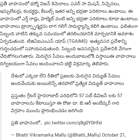
ప్రతీ వాహనంలో థ‌ర్మో విజన్ కెమెరాలు, పవర్ సా మిషన్, నిచ్చెనలు,
ఇన్సులేటర్లు, కండక్టర్లు, కేబుల్స్ ఇతర అన్ని భద్రతా పరికరాలు ఉంటాయి. ఈ
వాహనంలో ఎర్త్ రాడ్లు, హెల్మెట్ వంటి అన్ని భద్రతా పరికరాలు కూడా ఉంటాయి.
వాహనాలు ట్రాన్స్ఫార్మర్లను లాగ గలిగే సామర్థ్యాన్ని కలిగి ఉంటాయి. ఫలితంగా
సిబ్బంది వాటిని తక్కువ సమయంలో తరలించడానికి మార్చడానికి అవకాశం
ఏర్పడుతుంది. టిజిఏఐఎంఎస్ యాప్ (TGAIMS) అత్యవసర ప్రదేశాన్ని
గుర్తించడంలో సహాయపడుతుంది. సిబ్బంది అవసరమైన ప్రదేశానికి వేగంగా
చేరుకోగ‌లుగుతారు. మెరుగైన సేవలు అందుబాటులోకి వస్తాయిఈ వాహనాలు
దిగ్విజయంగా సేవలు అందించాలని భ‌ట్టి విక్ర‌మార్క తెలిపారు.
దేశంలో ఎక్కడా లేని రీతిలో ప్రజలకు మెరుగైన విద్యుత్ సేవలు
అందిచేందుకు అంబులెన్స్ తరహాలో ప్రత్యేక విద్యుత్ వాహనాలు
ప్రస్తుతం గ్రేటర్ హైదరాబాద్ పరిధిలోని 57 సబ్ డివిజన్ లకు 57
వాహనాలను కేటాయిస్తూ ఈ రోజు డా. బి.ఆర్ అంబేద్కర్ గారి
విగ్రహం ముందు ప్రారంభించడం జరిగింది
ప్రతి వాహనంలో…
pic.twitter.com/qBg0Y0HfxI
— Bhatti Vikramarka Mallu (@Bhatti_Mallu)
October 21,