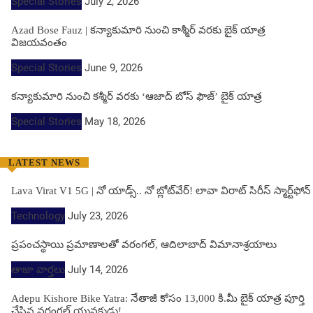
Special Stories
July 2, 2026
Azad Bose Fauz | కన్యాకుమారి నుంచి కాశ్మీర్ వరకు బైక్ యాత్ర
విజయవంతం
Special Stories
June 9, 2026
కన్యాకుమారి నుంచి కశ్మీర్ వరకు ‘ఆజాద్ బోస్ ఫౌజ్’ బైక్ యాత్ర
Special Stories
May 18, 2026
LATEST NEWS
Lava Virat V1 5G | నో యాడ్స్.. నో బ్లోట్‌వేర్! లావా విరాట్ సిరీస్ స్మార్ట్‌ఫోన్​
Technology
July 23, 2026
ప్రపంచస్థాయి ప్రమాణాలతో వరంగల్, ఆదిలాబాద్ విమానాశ్రయాలు
తాజా వార్తలు
July 14, 2026
Adepu Kishore Bike Yatra: నేతాజీ కోసం 13,000 కి.మీ బైక్ యాత్ర పూర్తి
చేసిన వరంగల్ యువకుడు!