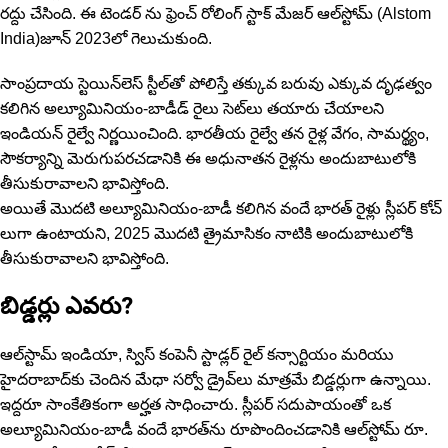
రద్దు చేసింది. ఈ టెండ‌ర్ ను ఫ్రెంచ్ రోలింగ్ స్టాక్ మేజర్ ఆల్‌స్టోమ్ (Alstom
India)జూన్ 2023లో గెలుచుకుంది.
సాంప్రదాయ స్టెయిన్‌లెస్ స్టీల్‌తో పోలిస్తే తక్కువ బరువు ఎక్కువ దృఢ‌త్వం
క‌లిగిన‌ అల్యూమినియం-బాడీడ్ రైలు సెట్‌లు త‌యారు చేయాల‌ని
ఇండియ‌న్ రైల్వే నిర్ణ‌యించింది. భారతీయ రైల్వే తన రైళ్ల‌ వేగం, సామర్థ్యం,
సౌకర్యాన్ని మెరుగుపరచడానికి ఈ అధునాతన రైళ్లను అందుబాటులోకి
తీసుకురావాల‌ని భావిస్తోంది.
అయితే మొదటి అల్యూమినియం-బాడీ కలిగిన వందే భారత్ రైళ్లు స్లీపర్ కోచ్
లుగా ఉంటాయని, 2025 మొదటి త్రైమాసికం నాటికి అందుబాటులోకి
తీసుకురావాలని భావిస్తోంది.
బిడ్డర్లు ఎవరు?
ఆల్‌స్టామ్ ఇండియా, స్విస్ కంపెనీ స్టాడ్లర్ రైల్ కన్సార్టియం మరియు
హైదరాబాద్‌కు చెందిన మేధా సర్వో డ్రైవ్‌లు మాత్రమే బిడ్డర్లుగా ఉన్నాయి.
ఇద్దరూ సాంకేతికంగా అర్హత సాధించారు. స్లీపర్ సదుపాయంతో ఒక
అల్యూమినియం-బాడీ వందే భారత్‌ను రూపొందించడానికి ఆల్‌స్టోమ్ రూ.