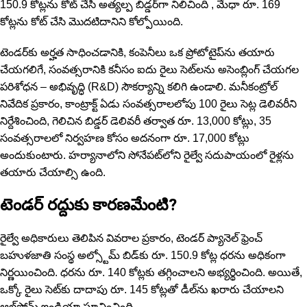
150.9 కోట్లను కోట్ చేసి అత్యల్ప బిడ్డర్‌గా నిలిచింది , మేధా రూ. 169
కోట్లను కోట్ చేసి మొదటిదానిని కోల్పోయింది.
టెండర్‌కు అర్హత సాధించడానికి, కంపెనీలు ఒక ప్రోటోటైప్‌ను తయారు
చేయగలిగే, సంవత్సరానికి కనీసం ఐదు రైలు సెట్‌లను అసెంబ్లింగ్ చేయగల
పరిశోధన – అభివృద్ధి (R&D) సౌకర్యాన్ని కలిగి ఉండాలి. మనీకంట్రోల్
నివేదిక ప్రకారం, కాంట్రాక్ట్ ఏడు సంవత్సరాలలోపు 100 రైలు సెట్ల డెలివరీని
నిర్దేశించింది, గెలిచిన బిడ్డర్ డెలివరీ తర్వాత రూ. 13,000 కోట్లు, 35
సంవత్సరాలలో నిర్వహణ కోసం అదనంగా రూ. 17,000 కోట్లు
అందుకుంటారు. హర్యానాలోని సోనేపట్‌లోని రైల్వే సదుపాయంలో రైళ్లను
తయారు చేయాల్సి ఉంది.
టెండ‌ర్ ర‌ద్దుకు కార‌ణ‌మేంటి?
రైల్వే అధికారులు తెలిపిన వివరాల ప్రకారం, టెండర్ ప్యానెల్ ఫ్రెంచ్
బహుళజాతి సంస్థ అల్స్టోమ్ బిడ్‌కు రూ. 150.9 కోట్ల ధరను అధికంగా
నిర్ణయించింది. ధరను రూ. 140 కోట్లకు తగ్గించాలని అభ్యర్థించింది. అయితే,
ఒక్కో రైలు సెట్‌కు దాదాపు రూ. 145 కోట్లతో డీల్‌ను ఖరారు చేయాల‌ని
ఆల్‌స్టోమ్ ఇండియా సూచించింది.