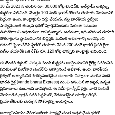
30 మే 2023 న తెరిచిన రూ. 30,000 కోట్ల టెండర్‌కు అల్‌స్టోమ్ అత్యల్ప
బిడ్డర్‌గా నిలిచింది. మొత్తం 100 వందే భారత్ రేక్‌లను తయారు చేయడానికి
సిద్ధంగా ఉంది. కాంట్రాక్టును రద్దు చేయడం వల్ల భారతీయ రైల్వేలు
సాధ్యమైనంత త‌క్కువ ధరలో పూర్తిచేసేందుకు మ‌రింత స‌మ‌యం
తీసుకోవాల‌ని అధికారులు భావిస్తున్నారు. అదనంగా, ఇది తగినంత తయారీ
సౌకర్యాలను స్థాపించడానికి బిడ్డర్లకు మరింత అవకాశాన్ని అందిస్తుంది.
గతంలో, స్టెయిన్‌లెస్ స్టీల్‌తో తయారు చేసిన 200 వందే భారత్ స్లీపర్ రైలు
సెట్‌ల తయారీకి ఒక రేక్‌కు రూ. 120 కోట్ల చొప్పున కాంట్రాక్టు లభించింది.
ఈ టెండర్ రద్దుతో, ఎక్కువ మంది బిడ్డర్లను ఆకర్షించడానికి రైల్వే సవరించిన
షరతులతో మ‌రోసారి టెండర్‌ను ఆహ్వానించే అవకాశం ఉంది. భార‌తీయ
రైల్వేలో అత్యాధునిక సౌక‌ర్య‌వంత‌మైన‌ రవాణాకు చిహ్నంగా మారిన వందే
భారత్ రైళ్ల (vande bharat Express) నుంచి ఆశించిన నాణ్యత, ఉన్నత
ప్రమాణాలు ఉండాల‌ని భావిస్తోంది. ఈ సెమీ-హై-స్పీడ్ రైళ్లు, వాటి పంపిణీ
చేయబడిన ట్రాక్షన్ పవర్ సిస్టమ్‌తో, వేగవంతమైన యాక్సిల‌రేష‌న్‌,
ప్రయాణీకులకు మెరుగైన సౌకర్యాన్ని అందిస్తాయి.
అల్యూమినియం వేరియంట్‌లకు సాధ్యమైనంత ఉత్తమమైన ధరలో