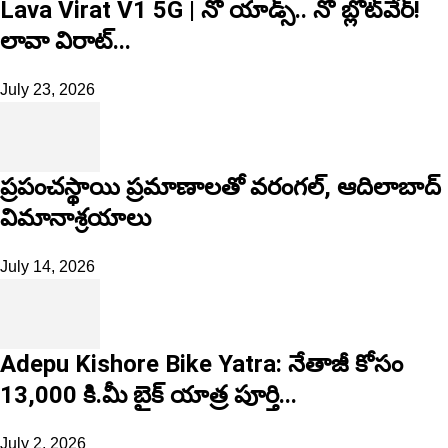
Lava Virat V1 5G | నో యాడ్స్.. నో బ్లోట్‌వేర్!
లావా విరాట్...
July 23, 2026
ప్రపంచస్థాయి ప్రమాణాలతో వరంగల్, ఆదిలాబాద్
విమానాశ్రయాలు
July 14, 2026
Adepu Kishore Bike Yatra: నేతాజీ కోసం
13,000 కి.మీ బైక్ యాత్ర పూర్తి...
July 2, 2026