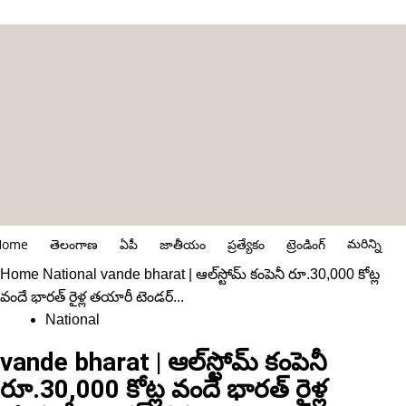
మరిన్ని
Home
తెలంగాణ
ఏపీ
జాతీయం
ప్రత్యేకం
ట్రెండింగ్
Home
National
vande bharat | ఆల్‌స్టోమ్ కంపెనీ రూ.30,000 కోట్ల
వందే భారత్ రైళ్ల తయారీ టెండర్‌...
National
vande bharat | ఆల్‌స్టోమ్ కంపెనీ
రూ.30,000 కోట్ల వందే భారత్ రైళ్ల