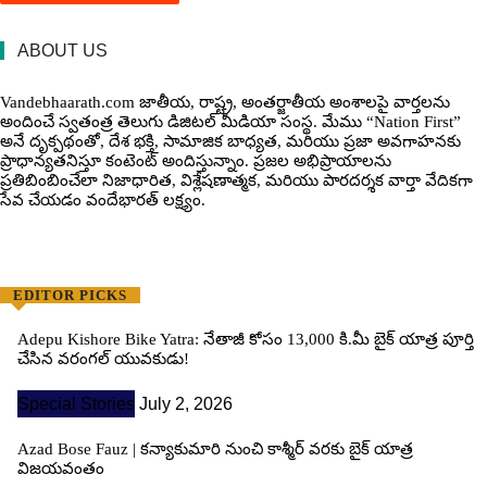
ABOUT US
Vandebhaarath.com జాతీయ, రాష్ట్ర, అంతర్జాతీయ అంశాలపై వార్తలను
అందించే స్వతంత్ర తెలుగు డిజిటల్ మీడియా సంస్థ. మేము “Nation First”
అనే దృక్పథంతో, దేశ భక్తి, సామాజిక బాధ్యత, మరియు ప్రజా అవగాహనకు
ప్రాధాన్యతనిస్తూ కంటెంట్ అందిస్తున్నాం. ప్రజల అభిప్రాయాలను
ప్రతిబింబించేలా నిజాధారిత, విశ్లేషణాత్మక, మరియు పారదర్శక వార్తా వేదికగా
సేవ చేయడం వందేభార‌త్ ల‌క్ష్యం.
EDITOR PICKS
Adepu Kishore Bike Yatra: నేతాజీ కోసం 13,000 కి.మీ బైక్ యాత్ర పూర్తి
చేసిన వరంగల్ యువకుడు!
Special Stories
July 2, 2026
Azad Bose Fauz | కన్యాకుమారి నుంచి కాశ్మీర్ వరకు బైక్ యాత్ర
విజయవంతం