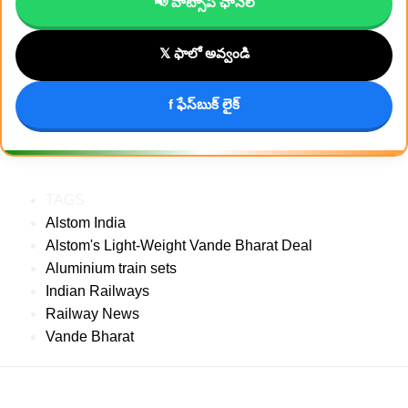
📢 వాట్సాప్ ఛానెల్
𝕏 ఫాలో అవ్వండి
f ఫేస్‌బుక్ లైక్
TAGS
Alstom India
Alstom's Light-Weight Vande Bharat Deal
Aluminium train sets
Indian Railways
Railway News
Vande Bharat