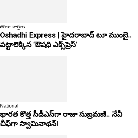
తాజా వార్తలు
Oshadhi Express | హైదరాబాద్ టూ ముంబై..
పట్టాలెక్కిన ‘ఔషధి ఎక్స్‌ప్రెస్’
National
భారత కొత్త సీడీఎస్‌గా రాజా సుబ్రమణి.. నేవీ
చీఫ్‌గా స్వామినాథన్!