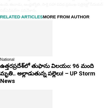
ఉంది. ఈనాడు, ఆంధ్ర‌జ్యోతి, సాక్షి స‌హా వివిధ ప్ర‌ముఖ‌ ప‌త్రిక‌ల్లో సీనియ‌ర్‌
స‌బ్ఎడిట‌ర్‌గా ప‌నిచేశారు.
RELATED ARTICLES
MORE FROM AUTHOR
National
ఉత్తరప్రదేశ్‌లో తుఫాను విలయం: 96 మంది
మృతి.. అల్లాడుతున్న పల్లెలు! – UP Storm
News