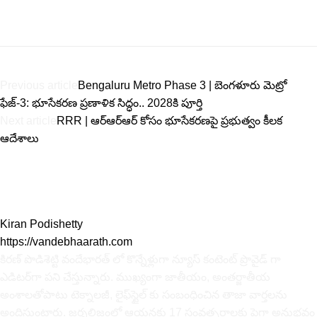
Previous article
Bengaluru Metro Phase 3 | బెంగళూరు మెట్రో
ఫేజ్-3: భూసేకరణ ప్రణాళిక సిద్ధం.. 2028కి పూర్తి
Next article
RRR | ఆర్‌ఆర్‌ఆర్ కోసం భూసేక‌ర‌ణపై ప్ర‌భుత్వం కీల‌క
ఆదేశాలు
Kiran Podishetty
https://vandebhaarath.com
కిర‌ణ్ పొడిశెట్టి వందేభారత్ లో కొన్నేళ్లుగా న్యూస్ కంటెంట్ ప్రొవైడ్ గా
ఎడిటర్‌గా పని చేస్తున్నారు. ముఖ్యంగా జాతీయం, అంత‌ర్జాతీయ
అంశాల‌తోపాటు టెక్నాల‌జీ, లైఫ్‌స్టైల్‌ కు సంబంధించిన తాజా వార్తల‌ను
అందిస్తుంటారు. జర్నలిజంలో ఆయ‌న‌కు 17 సంవత్సరాలకు పైగా అనుభవం