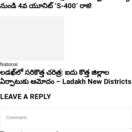
నుండి 4వ యూనిట్ ‘S-400’ రాక!
National
లడఖ్‌లో సరికొత్త చరిత్ర: ఐదు కొత్త జిల్లాల
ఏర్పాటుకు ఆమోదం – Ladakh New Districts
LEAVE A REPLY