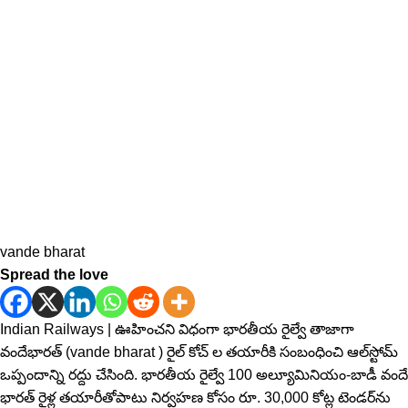
vande bharat
Spread the love
Indian Railways | ఊహించ‌ని విధంగా భారతీయ రైల్వే తాజాగా
వందేభార‌త్ (vande bharat ) రైల్ కోచ్ ల త‌యారీకి సంబంధించి ఆల్‌స్టోమ్
ఒప్పందాన్ని రద్దు చేసింది. భారతీయ రైల్వే 100 అల్యూమినియం-బాడీ వందే
భారత్ రైళ్ల తయారీతోపాటు నిర్వహణ కోసం రూ. 30,000 కోట్ల టెండర్‌ను