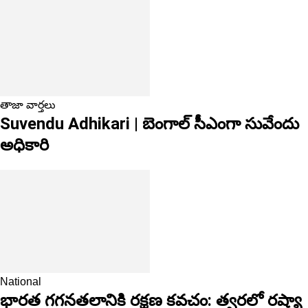
తాజా వార్తలు
Suvendu Adhikari | బెంగాల్ సీఎంగా సువేందు
అధికారి
National
భారత గగనతలానికి రక్షణ కవచం: త్వరలో రష్యా