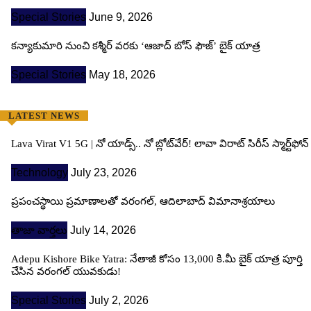
Special Stories
June 9, 2026
కన్యాకుమారి నుంచి కశ్మీర్ వరకు ‘ఆజాద్ బోస్ ఫౌజ్’ బైక్ యాత్ర
Special Stories
May 18, 2026
LATEST NEWS
Lava Virat V1 5G | నో యాడ్స్.. నో బ్లోట్‌వేర్! లావా విరాట్ సిరీస్ స్మార్ట్‌ఫోన్​
Technology
July 23, 2026
ప్రపంచస్థాయి ప్రమాణాలతో వరంగల్, ఆదిలాబాద్ విమానాశ్రయాలు
తాజా వార్తలు
July 14, 2026
Adepu Kishore Bike Yatra: నేతాజీ కోసం 13,000 కి.మీ బైక్ యాత్ర పూర్తి
చేసిన వరంగల్ యువకుడు!
Special Stories
July 2, 2026