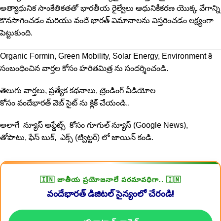
అత్యాధునిక‌ సాంకేతికతతో భారతీయ రైల్వేలు ఆధునికీకరణ యొక్క వేగాన్ని
కొనసాగించడం మరియు వందే భారత్ విమానాలను విస్తరించడం లక్ష్యంగా
పెట్టుకుంది.
Organic Formin, Green Mobility, Solar Energy, Environment కి
సంబంధించిన వార్తల కోసం
హరితమిత్ర
ను సందర్శించండి.
తెలుగు వార్తలు, ప్రత్యేక కథనాలు, ట్రెండింగ్ వీడియోల
కోసం
వందేభారత్
వెబ్ సైట్ ను క్లిక్ చేయండి..
అలాగే న్యూస్ అప్డేట్స్ కోసం
గూగుల్ న్యూస్ (Google News)
,
తోపాటు,
ఫేస్ బుక్
, ఎక్స్ (
ట్విట్టర్
) లో జాయిన్ కండి.
🇮🇳 జాతీయ ప్రయోజనాలే పరమావధిగా.. 🇮🇳
వందేభారత్ డిజిటల్ సైన్యంలో చేరండి!