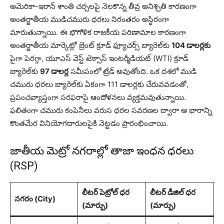
అమెరికా-ఇరాన్ శాంతి చర్చలపై నెలకొన్న తీవ్ర అనిశ్చితి కారణంగా
అంతర్జాతీయ ముడిచమురు ధరలు నిరంతరం అస్థిరంగా
మారుతున్నాయి. ఈ భౌగోళిక రాజకీయ పరిణామాల కారణంగా
అంతర్జాతీయ మార్కెట్లో బ్రెంట్ క్రూడ్ ఫ్యూచర్స్ బ్యారెల్‌కు
104 డాలర్లకు
పైగా పెరగ్గా, యూఎస్ వెస్ట్ టెక్సాస్ ఇంటర్మీడియట్ (WTI) క్రూడ్
బ్యారెల్‌కు
97 డాలర్ల
సమీపంలో ట్రేడ్ అవుతోంది. ఒక దశలో ముడి
చమురు ధరలు బ్యారెల్‌కు ఏకంగా 111 డాలర్లకు చేరువవడంతో,
ప్రపంచవ్యాప్తంగా సరఫరాపై ఆందోళనలు వ్యక్తమవుతున్నాయి.
ఫలితంగా చమురు కంపెనీలు వరుస ధరల సవరణల ద్వారా ఆ భారాన్ని
కొంతమేర వినియోగదారులపైకి నెట్టడం ప్రారంభించాయి.
జాతీయ మెట్రో నగరాల్లో తాజా ఇంధన ధరలు
(RSP)
లీటర్ పెట్రోల్ ధర
లీటర్ డీజిల్ ధర
నగరం (City)
(మార్పు)
(మార్పు)