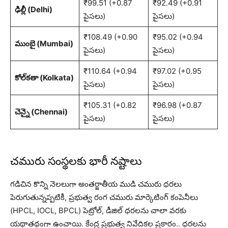
₹99.51 (+0.87
₹92.49 (+0.91
ఢిల్లీ (Delhi)
పైసలు)
పైసలు)
₹108.49 (+0.90
₹95.02 (+0.94
ముంబై (Mumbai)
పైసలు)
పైసలు)
₹110.64 (+0.94
₹97.02 (+0.95
కోల్‌కతా (Kolkata)
పైసలు)
పైసలు)
₹105.31 (+0.82
₹96.98 (+0.87
చెన్నై (Chennai)
పైసలు)
పైసలు)
చమురు సంస్థలకు భారీ నష్టాలు
గడిచిన కొన్ని నెలలుగా అంతర్జాతీయ ముడి చమురు ధరలు
పెరుగుతున్నప్పటికీ, ప్రభుత్వ రంగ చమురు మార్కెటింగ్ కంపెనీలు
(HPCL, IOCL, BPCL) పెట్రోల్, డీజిల్ ధరలను చాలా వరకు
యథాతథంగా ఉంచాయి. కేంద్ర ప్రభుత్వ నివేదికల ప్రకారం.. ధరలను