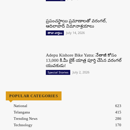
ప్రపంచస్థాయి ప్రమాణాలతో వరంగల్,
ఆదిలాబాద్ విమానాశ్రయాలు
July 14, 2026
తాజా వార్తలు
Adepu Kishore Bike Yatra: నేతాజీ కోసం
13,000 కి.మీ బైక్ యాత్ర పూర్తి చేసిన వరంగల్
యువకుడు!
July 2, 2026
Special Stories
POPULAR CATEGORIES
National
623
Telangana
415
Trending News
286
Technology
170