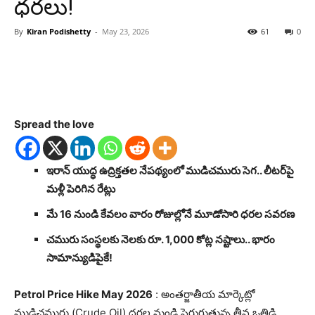
ధరలు!
By
Kiran Podishetty
-
May 23, 2026
61
0
Spread the love
ఇరాన్ యుద్ధ ఉద్రిక్తతల నేపథ్యంలో ముడిచమురు సెగ.. లీటర్‌పై
మళ్లీ పెరిగిన రేట్లు
మే 16 నుండి కేవలం వారం రోజుల్లోనే మూడోసారి ధరల సవరణ
చమురు సంస్థలకు నెలకు రూ. 1,000 కోట్ల నష్టాలు.. భారం
సామాన్యుడిపైకే!
Petrol Price Hike May 2026
: అంతర్జాతీయ మార్కెట్లో
ముడిచమురు (Crude Oil) ధరల నుండి పెరుగుతున్న తీవ్ర ఒత్తిడి