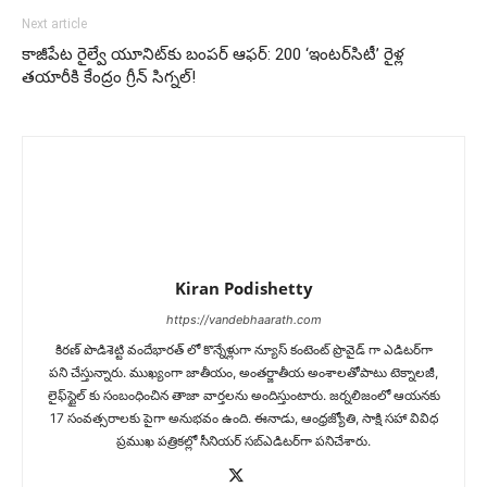
Next article
కాజీపేట రైల్వే యూనిట్‌కు బంపర్ ఆఫర్: 200 ‘ఇంటర్‌సిటీ’ రైళ్ల
తయారీకి కేంద్రం గ్రీన్ సిగ్నల్!
Kiran Podishetty
https://vandebhaarath.com
కిర‌ణ్ పొడిశెట్టి వందేభారత్ లో కొన్నేళ్లుగా న్యూస్ కంటెంట్ ప్రొవైడ్ గా ఎడిటర్‌గా
పని చేస్తున్నారు. ముఖ్యంగా జాతీయం, అంత‌ర్జాతీయ అంశాల‌తోపాటు టెక్నాల‌జీ,
లైఫ్‌స్టైల్‌ కు సంబంధించిన తాజా వార్తల‌ను అందిస్తుంటారు. జర్నలిజంలో ఆయ‌న‌కు
17 సంవత్సరాలకు పైగా అనుభవం ఉంది. ఈనాడు, ఆంధ్ర‌జ్యోతి, సాక్షి స‌హా వివిధ
ప్ర‌ముఖ‌ ప‌త్రిక‌ల్లో సీనియ‌ర్‌ స‌బ్ఎడిట‌ర్‌గా ప‌నిచేశారు.