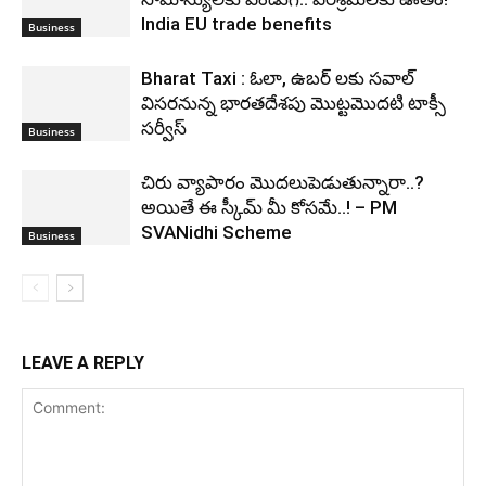
India EU trade benefits
Business
Bharat Taxi : ఓలా, ఉబర్ లకు సవాల్‌
విసరనున్న భారతదేశపు మొట్టమొదటి టాక్సీ
సర్వీస్
Business
చిరు వ్యాపారం మొద‌లుపెడుతున్నారా..?
అయితే ఈ స్కీమ్ మీ కోస‌మే..! – PM
SVANidhi Scheme
Business
LEAVE A REPLY