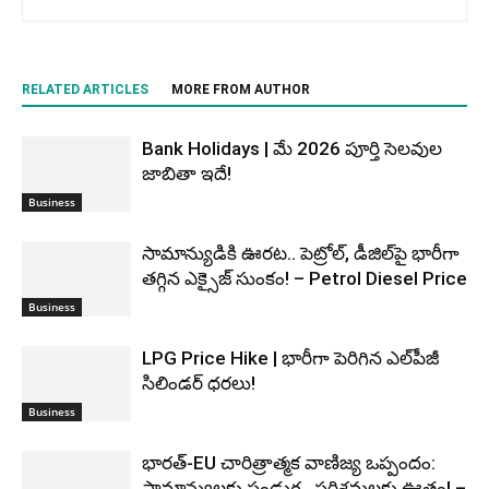
RELATED ARTICLES
MORE FROM AUTHOR
Bank Holidays | మే 2026 పూర్తి సెలవుల
జాబితా ఇదే!
Business
సామాన్యుడికి ఊరట.. పెట్రోల్, డీజిల్‌పై భారీగా
తగ్గిన ఎక్సైజ్ సుంకం! – Petrol Diesel Price
Business
LPG Price Hike | భారీగా పెరిగిన ఎల్‌పీజీ
సిలిండర్ ధరలు!
Business
భారత్-EU చారిత్రాత్మక వాణిజ్య ఒప్పందం:
సామాన్యులకు పండుగ.. పరిశ్రమలకు ఊతం! –