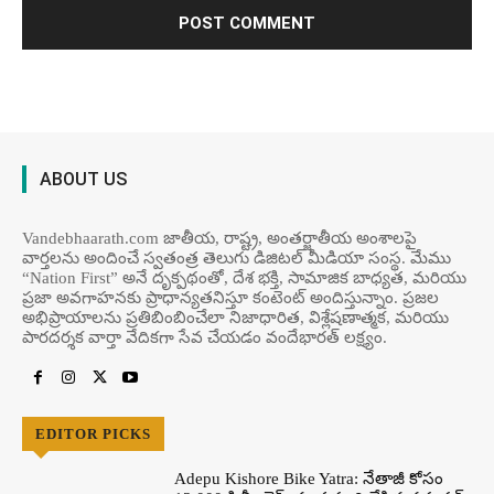
ABOUT US
Vandebhaarath.com జాతీయ, రాష్ట్ర, అంతర్జాతీయ అంశాలపై
వార్తలను అందించే స్వతంత్ర తెలుగు డిజిటల్ మీడియా సంస్థ. మేము
“Nation First” అనే దృక్పథంతో, దేశ భక్తి, సామాజిక బాధ్యత, మరియు
ప్రజా అవగాహనకు ప్రాధాన్యతనిస్తూ కంటెంట్ అందిస్తున్నాం. ప్రజల
అభిప్రాయాలను ప్రతిబింబించేలా నిజాధారిత, విశ్లేషణాత్మక, మరియు
పారదర్శక వార్తా వేదికగా సేవ చేయడం వందేభార‌త్ ల‌క్ష్యం.
EDITOR PICKS
Adepu Kishore Bike Yatra: నేతాజీ కోసం