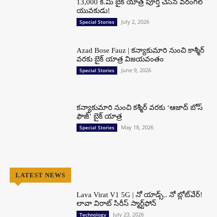
13,000 కి.మీ బైక్ యాత్ర పూర్తి చేసిన వరంగల్
యువకుడు!
July 2, 2026
Special Stories
Azad Bose Fauz | కన్యాకుమారి నుంచి కాశ్మీర్
వరకు బైక్ యాత్ర విజయవంతం
June 9, 2026
Special Stories
కన్యాకుమారి నుంచి కశ్మీర్ వరకు ‘ఆజాద్ బోస్
ఫౌజ్’ బైక్ యాత్ర
May 18, 2026
Special Stories
LATEST NEWS
Lava Virat V1 5G | నో యాడ్స్.. నో బ్లోట్‌వేర్!
లావా విరాట్ సిరీస్ స్మార్ట్‌ఫోన్​
July 23, 2026
Technology