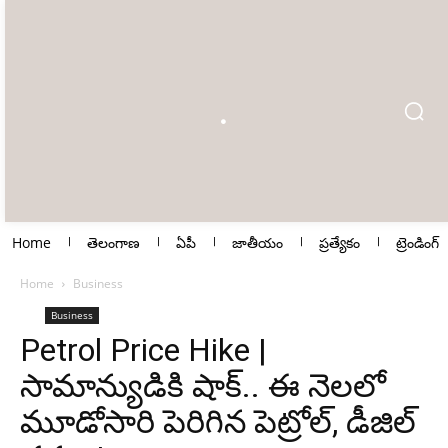
Home
తెలంగాణ
ఏపీ
జాతీయం
ప్రత్యేకం
ట్రెండింగ్
Home
Business
Business
Petrol Price Hike |
సామాన్యుడికి షాక్.. ఈ నెలలో
మూడోసారి పెరిగిన పెట్రోల్, డీజిల్