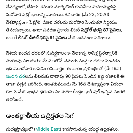
నేపథ్యంలో, దేశీయ చమురు మార్కెటింగ్ కంపెనీలు సామాన్యుడిపై
మరోసారి పెట్రో భారాన్ని మోపాయి. శనివారం (మే 23, 2026)
దేశవ్యాప్తంగా పెట్రోల్, డీజిల్ ధరలను మరోసారి పెంచుతూ నిర్ణయం
తీసుకున్నాయి. తాజా సవరణ ప్రకారం లీటర్
పెట్రోల్ ధరపై 87 పైసలు
,
అలాగే లీటర్
డీజిల్ ధరపై 91 పైసలు
మేర అదనంగా పెరిగాయి.
దేశీయ ఇంధన ధరలలో సుదీర్ఘకాలంగా నెలకొన్న సాపేక్ష స్థిరత్వానికి
ముగింపు పలుకుతూ మే నెలలోనే చమురు సంస్థలు ధరలు పెంచడం
ఇది మూడోసారి కావడం గమనార్హం. ఈ వారం ప్రారంభంలో (మే 19న)
ఇంధన ధర
లను లీటరుకు దాదాపు 90 పైసలు పెంచిన కొద్ది రోజులకే ఈ
తాజా వడ్డన జరిగింది. అంతకుముందు మే 16న దేశవ్యాప్తంగా ఏకంగా
రూ. 3 మేర ఇంధన ధరలను పెంచుతూ కేంద్రం భారీ షాక్ ఇచ్చిన సంగతి
తెలిసిందే.
అంతర్జాతీయ ఉద్రిక్తతల సెగ
మధ్యప్రాచ్యంలో (
Middle East
) కొనసాగుతున్న యుద్ధ ఉద్రిక్తతలు,