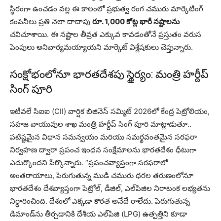
స్థిరంగా ఉంచడం వల్ల ఈ కాలంలో ప్రభుత్వ రంగ చమురు మార్కెటింగ్
కంపెనీలు ప్రతి నెలా దాదాపు
రూ. 1,000 కోట్ల భారీ నష్టాలను
చవిచూశాయి. ఈ నష్టాల తీవ్రత ఎక్కువ కావడంతోనే ప్రస్తుతం వరుస
పెంపులు అనివార్యమయ్యాయని మార్కెట్ విశ్లేషకులు చెప్తున్నారు.
సంక్షోభంలోనూ భారతదేశపు స్థైర్యం: మంత్రి హర్దీప్
సింగ్ పూరి
ఇటీవలే సిఐఐ (CII) వార్షిక బిజినెస్ సమ్మిట్ 2026లో కేంద్ర పెట్రోలియం,
సహజ వాయువుల శాఖ మంత్రి హర్దీప్ సింగ్ పూరి మాట్లాడుతూ..
పటిష్టమైన విధాన సమన్వయం మరియు సమర్థవంతమైన సరఫరా
నిర్వహణ ద్వారా ప్రపంచ ఇంధన సంక్షేమాలను భారతదేశం ధీటుగా
ఎదుర్కొందని పేర్కొన్నారు. “ప్రపంచవ్యాప్తంగా సరఫరాలో
అంతరాయాలు, పెరుగుతున్న ముడి చమురు ధరల తరుణంలోనూ
భారతదేశం దేశవ్యాప్తంగా పెట్రోల్, డీజిల్, ఎల్‌పిజిల నిరాటంక లభ్యతను
నిర్ధారించింది. దేశంలో ఎక్కడా కొరత అనేదే రాలేదు. పెరుగుతున్న
డిమాండ్‌ను తీర్చడానికి దేశీయ ఎల్‌పిజి (LPG) ఉత్పత్తిని కూడా