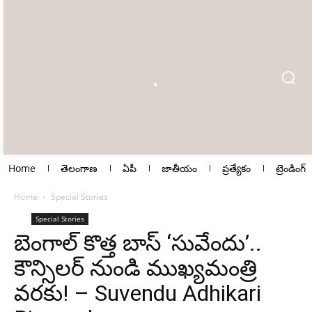
Home
తెలంగాణ
ఏపీ
జాతీయం
ప్రత్యేకం
ట్రెండింగ్
Home
Special Stories
Special Stories
బెంగాల్ కొత్త బాస్ ‘సువేందు’..
కౌన్సిలర్ నుండి ముఖ్యమంత్రి
వరకు! – Suvendu Adhikari