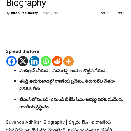
Biography
By
Kiran Podishetty
-
May 8, 2026
161
0
Spread the love
నందిగ్రామ్ వీరుడు.. మమతపై ‘జయం’ కొట్టిన ధీరుడు
తండ్రి అడుగుజాడల్లో రాజకీయ ప్రవేశం.. తిరుగులేని నేతగా
ఎదిగిన తీరు
–
టీఎంసీలో నంబర్-2 నుండి బీజేపీ సీఎం అభ్యర్థి వరకు సువేందు
రాజకీయ ప్రస్థానం
Suvendu Adhikari Biography | పశ్చిమ బెంగాల్ రాజకీయ
యవనికపై ఒక కొత్త శకం మొదలైంది. ఒకప్పుడు మమతా బెనర్జీకి