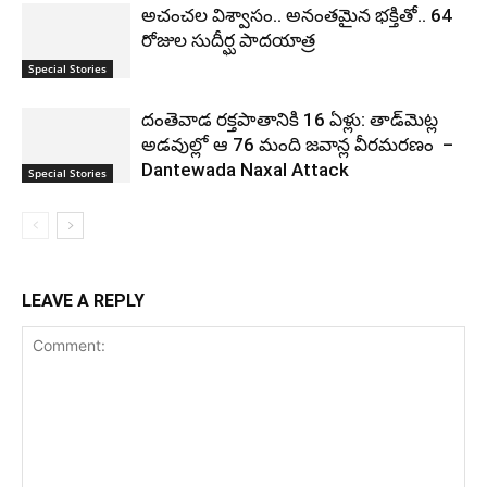
అచంచల విశ్వాసం.. అనంతమైన భక్తితో.. 64
రోజుల సుదీర్ఘ పాదయాత్ర
Special Stories
దంతెవాడ రక్తపాతానికి 16 ఏళ్లు: తాడ్‌మెట్ల
అడవుల్లో ఆ 76 మంది జవాన్ల వీరమరణం ‌‌ –
Dantewada Naxal Attack
Special Stories
LEAVE A REPLY