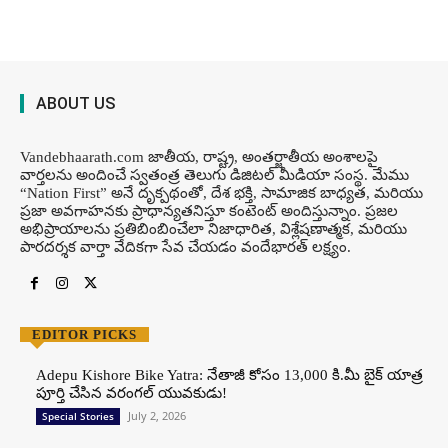
ABOUT US
Vandebhaarath.com జాతీయ, రాష్ట్ర, అంతర్జాతీయ అంశాలపై
వార్తలను అందించే స్వతంత్ర తెలుగు డిజిటల్ మీడియా సంస్థ. మేము
“Nation First” అనే దృక్పథంతో, దేశ భక్తి, సామాజిక బాధ్యత, మరియు
ప్రజా అవగాహనకు ప్రాధాన్యతనిస్తూ కంటెంట్ అందిస్తున్నాం. ప్రజల
అభిప్రాయాలను ప్రతిబింబించేలా నిజాధారిత, విశ్లేషణాత్మక, మరియు
పారదర్శక వార్తా వేదికగా సేవ చేయడం వందేభార‌త్ ల‌క్ష్యం.
EDITOR PICKS
Adepu Kishore Bike Yatra: నేతాజీ కోసం 13,000 కి.మీ బైక్ యాత్ర
పూర్తి చేసిన వరంగల్ యువకుడు!
July 2, 2026
Special Stories