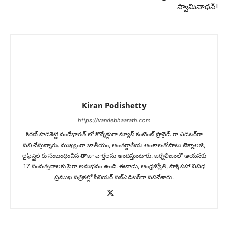
స్వామినాథన్!
Kiran Podishetty
https://vandebhaarath.com
కిర‌ణ్ పొడిశెట్టి వందేభారత్ లో కొన్నేళ్లుగా న్యూస్ కంటెంట్ ప్రొవైడ్ గా ఎడిటర్‌గా
పని చేస్తున్నారు. ముఖ్యంగా జాతీయం, అంత‌ర్జాతీయ అంశాల‌తోపాటు టెక్నాల‌జీ,
లైఫ్‌స్టైల్‌ కు సంబంధించిన తాజా వార్తల‌ను అందిస్తుంటారు. జర్నలిజంలో ఆయ‌న‌కు
17 సంవత్సరాలకు పైగా అనుభవం ఉంది. ఈనాడు, ఆంధ్ర‌జ్యోతి, సాక్షి స‌హా వివిధ
ప్ర‌ముఖ‌ ప‌త్రిక‌ల్లో సీనియ‌ర్‌ స‌బ్ఎడిట‌ర్‌గా ప‌నిచేశారు.