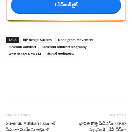
f ఫేస్‌బుక్ లైక్
TAGS
BJP Bengal Success
Nandigram Movement
Suvendu Adhikari
Suvendu Adhikari Biography
West Bengal New CM
బెంగాల్ రాజకీయాలు
Previous article
Next article
Suvendu Adhikari | బెంగాల్
భారత కొత్త సీడీఎస్‌గా రాజా
సీఎంగా సువేందు అధికారి
సుబ్రమణి.. నేవీ చీఫ్‌గా