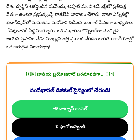
దేశం దృష్టిని ఆకర్షించిన సువేందు, అప్పటి నుండి అసెంబ్లీలో ప్రతిపక్ష
నేతగా ఉంటూ ప్రభుత్వంపై రాజీలేని పోరాటం చేశారు. తాజా ఎన్నికల్లో
భవానీపుర్‌లో మమతను మరోసారి ఓడించి, బెంగాల్ సీఎంగా బాధ్యతలు
చేపట్టడానికి సిద్ధమయ్యారు. ఒక సాధారణ కౌన్సిలర్‌గా మొదలైన
ఆయన ప్రస్థానం నేడు ముఖ్యమంత్రి స్థాయికి చేరడం భారత రాజకీయాల్లో
ఒక అరుదైన విజయగాథ.
🇮🇳 జాతీయ ప్రయోజనాలే పరమావధిగా.. 🇮🇳
వందేభారత్ డిజిటల్ సైన్యంలో చేరండి!
📢 వాట్సాప్ ఛానెల్
𝕏 ఫాలో అవ్వండి