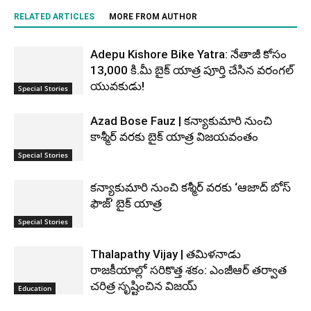
RELATED ARTICLES
MORE FROM AUTHOR
Adepu Kishore Bike Yatra: నేతాజీ కోసం
13,000 కి.మీ బైక్ యాత్ర పూర్తి చేసిన వరంగల్
యువకుడు!
Special Stories
Azad Bose Fauz | కన్యాకుమారి నుంచి
కాశ్మీర్ వరకు బైక్ యాత్ర విజయవంతం
Special Stories
కన్యాకుమారి నుంచి కశ్మీర్ వరకు ‘ఆజాద్ బోస్
ఫౌజ్’ బైక్ యాత్ర
Special Stories
Thalapathy Vijay | తమిళనాడు
రాజకీయాల్లో సరికొత్త శకం: ఎంజీఆర్ తర్వాత
చరిత్ర సృష్టించిన విజయ్
Education