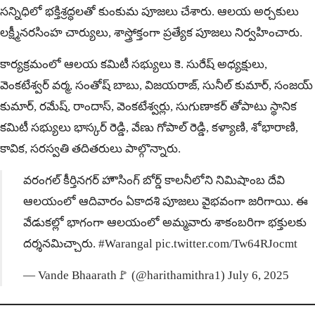
స‌న్నిధిలో భ‌క్తిశ్ర‌ద్ధ‌ల‌తో కుంకుమ పూజ‌లు చేశారు. ఆల‌య అర్చ‌కులు
లక్ష్మీనరసింహ చార్యులు, శాస్త్రోక్తంగా ప్ర‌త్యేక పూజ‌లు నిర్వ‌హించారు.
కార్య‌క్ర‌మంలో ఆల‌య‌ కమిటీ సభ్యులు కె. సురేష్ అధ్యక్షులు,
వెంకటేశ్వర్ వర్మ, సంతోష్ బాబు, విజయరాజ్, సునీల్ కుమార్, సంజయ్
కుమార్, రమేష్, రాందాస్, వెంకటేశ్వర్లు, సుగుణాకర్ తోపాటు స్థానిక
కమిటీ సభ్యులు భాస్కర్ రెడ్డి, వేణు గోపాల్ రెడ్డి, కళ్యాణి, శోభారాణి,
కావిక, సరస్వతి త‌దిత‌రులు పాల్గొన్నారు.
వ‌రంగ‌ల్ కీర్తిన‌గ‌ర్ హౌసింగ్ బోర్డ్ కాల‌నీలోని నిమిషాంబ దేవి
ఆల‌యంలో ఆదివారం ఏకాద‌శి పూజ‌లు వైభ‌వంగా జ‌రిగాయి. ఈ
వేడుక‌ల్లో భాగంగా ఆల‌యంలో అమ్మ‌వారు శాకంబ‌రిగా భ‌క్తుల‌కు
ద‌ర్శ‌న‌మిచ్చారు.
#Warangal
pic.twitter.com/Tw64RJocmt
— Vande Bhaarath🚩 (@harithamithra1)
July 6, 2025