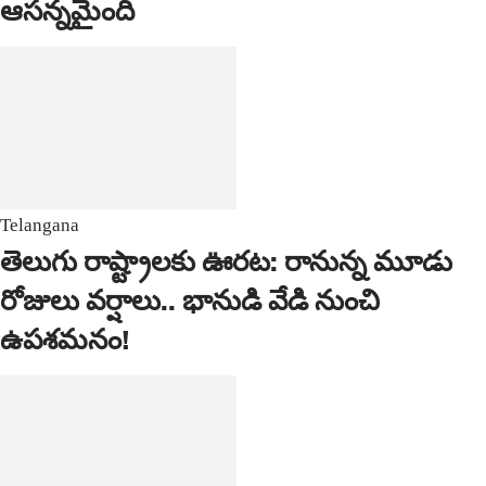
ఆసన్నమైంది
Telangana
తెలుగు రాష్ట్రాలకు ఊరట: రానున్న మూడు
రోజులు వర్షాలు.. భానుడి వేడి నుంచి
ఉపశమనం!