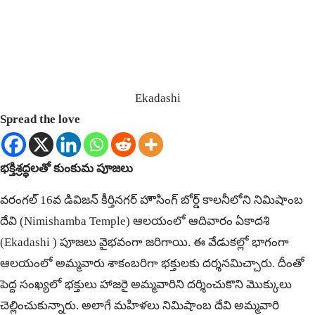
Ekadashi
Spread the love
భ‌క్తిశ్ర‌ద్ధ‌ల‌తో కుంకుమ పూజ‌లు
వ‌రంగ‌ల్ 16వ డివిజ‌న్ కీర్తిన‌గ‌ర్ హౌసింగ్ బోర్డ్ కాల‌నీలోని నిమిషాంబ
దేవి (Nimishamba Temple) ఆల‌యంలో ఆదివారం ఏకాద‌శి
(Ekadashi ) పూజ‌లు వైభ‌వంగా జ‌రిగాయి. ఈ వేడుక‌ల్లో భాగంగా
ఆల‌యంలో అమ్మ‌వారు శాకంబ‌రిగా భ‌క్తుల‌కు ద‌ర్శ‌న‌మిచ్చారు. దీంతో
పెద్ద సంఖ్య‌లో భ‌క్తులు హాజ‌రై అమ్మ‌వారిని ద‌ర్శించుకొని మొక్కులు
చెల్లించుకున్నారు. అలాగే మ‌హిళ‌లు
నిమిషాంబ దేవి
అమ్మ‌వారి