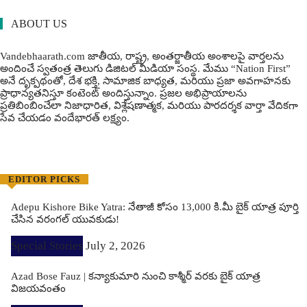
ABOUT US
Vandebhaarath.com జాతీయ, రాష్ట్ర, అంతర్జాతీయ అంశాలపై వార్తలను
అందించే స్వతంత్ర తెలుగు డిజిటల్ మీడియా సంస్థ. మేము “Nation First”
అనే దృక్పథంతో, దేశ భక్తి, సామాజిక బాధ్యత, మరియు ప్రజా అవగాహనకు
ప్రాధాన్యతనిస్తూ కంటెంట్ అందిస్తున్నాం. ప్రజల అభిప్రాయాలను
ప్రతిబింబించేలా నిజాధారిత, విశ్లేషణాత్మక, మరియు పారదర్శక వార్తా వేదికగా
సేవ చేయడం వందేభార‌త్ ల‌క్ష్యం.
EDITOR PICKS
Adepu Kishore Bike Yatra: నేతాజీ కోసం 13,000 కి.మీ బైక్ యాత్ర పూర్తి
చేసిన వరంగల్ యువకుడు!
Special Stories
July 2, 2026
Azad Bose Fauz | కన్యాకుమారి నుంచి కాశ్మీర్ వరకు బైక్ యాత్ర
విజయవంతం