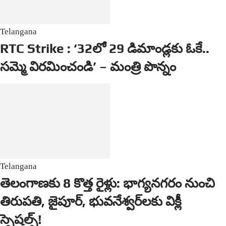
Telangana
RTC Strike : ‘32లో 29 డిమాండ్లకు ఓకే..
సమ్మె విరమించండి’ – మంత్రి పొన్నం
Telangana
తెలంగాణకు 8 కొత్త రైళ్లు: భాగ్యనగరం నుంచి
తిరుపతి, జైపూర్, భువనేశ్వర్‌లకు విక్లీ
స్పెషల్స్!