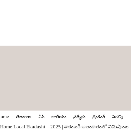
మరిన్ని
Home
తెలంగాణ
ఏపీ
జాతీయం
ప్రత్యేకం
ట్రెండింగ్
Home
Local
Ekadashi – 2025 | శాకంబ‌రీ అలంకారంలో నిమిషాంబ