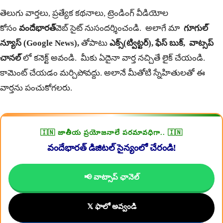
తెలుగు వార్తలు, ప్రత్యేక కథనాలు, ట్రెండింగ్ వీడియోల
కోసం
వందేభారత్
వెబ్ సైట్ నుసందర్శించండి. అలాగే మా
గూగుల్
న్యూస్ (Google News),
తోపాటు
ఎక్స్(ట్విట్టర్)
,
ఫేస్ బుక్
,
వాట్సప్
చానల్
లో కనెక్ట్ అవండి. మీకు ఏదైనా వార్త నచ్చితే లైక్ చేయండి.
కామెంట్ చేయడం మర్చిపోవద్దు. అలానే మీతోటి స్నేహితులతో ఈ
వార్తను పంచుకోగలరు.
🇮🇳 జాతీయ ప్రయోజనాలే పరమావధిగా.. 🇮🇳
వందేభారత్ డిజిటల్ సైన్యంలో చేరండి!
📢 వాట్సాప్ ఛానెల్
𝕏 ఫాలో అవ్వండి