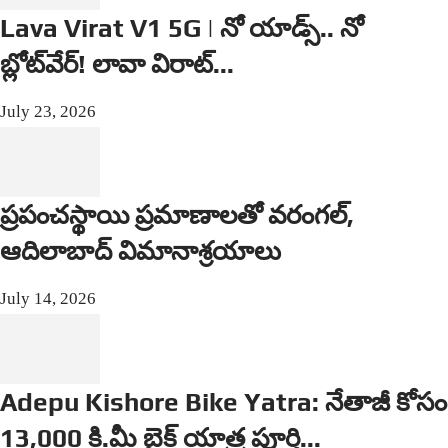
Lava Virat V1 5G | నో యాడ్స్.. నో
బ్లోట్‌వేర్! లావా విరాట్...
July 23, 2026
ప్రపంచస్థాయి ప్రమాణాలతో వరంగల్,
ఆదిలాబాద్ విమానాశ్రయాలు
July 14, 2026
Adepu Kishore Bike Yatra: నేతాజీ కోసం
13,000 కి.మీ బైక్ యాత్ర పూర్తి...