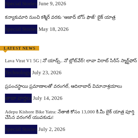
Special Stories
June 9, 2026
కన్యాకుమారి నుంచి కశ్మీర్ వరకు ‘ఆజాద్ బోస్ ఫౌజ్’ బైక్ యాత్ర
Special Stories
May 18, 2026
LATEST NEWS
Lava Virat V1 5G | నో యాడ్స్.. నో బ్లోట్‌వేర్! లావా విరాట్ సిరీస్ స్మార్ట్‌ఫోన్​
Technology
July 23, 2026
ప్రపంచస్థాయి ప్రమాణాలతో వరంగల్, ఆదిలాబాద్ విమానాశ్రయాలు
తాజా వార్తలు
July 14, 2026
Adepu Kishore Bike Yatra: నేతాజీ కోసం 13,000 కి.మీ బైక్ యాత్ర పూర్తి
చేసిన వరంగల్ యువకుడు!
Special Stories
July 2, 2026