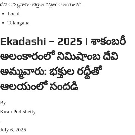
దేవి అమ్మవారు: భక్తుల రద్దీతో ఆలయంలో...
Local
Telangana
Ekadashi – 2025 | శాకంబ‌రీ
అలంకారంలో నిమిషాంబ దేవి
అమ్మవారు: భక్తుల రద్దీతో
ఆలయంలో సందడి
By
Kiran Podishetty
-
July 6, 2025