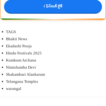
f ఫేస్‌బుక్ లైక్
TAGS
Bhakti News
Ekadashi Pooja
Hindu Festivals 2025
Kumkum Archana
Nimishamba Devi
Shakambari Alankaram
Telangana Temples
warangal