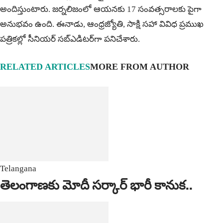
అందిస్తుంటారు. జర్నలిజంలో ఆయ‌న‌కు 17 సంవత్సరాలకు పైగా
అనుభవం ఉంది. ఈనాడు, ఆంధ్ర‌జ్యోతి, సాక్షి స‌హా వివిధ ప్ర‌ముఖ‌
ప‌త్రిక‌ల్లో సీనియ‌ర్‌ స‌బ్ఎడిట‌ర్‌గా ప‌నిచేశారు.
RELATED ARTICLES
MORE FROM AUTHOR
Telangana
తెలంగాణకు మోదీ సర్కార్ భారీ కానుక..