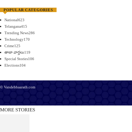
POPULAR CATEGORIES
National
623
Telangana
415
Trending News
286
Technology
170
Crime
125
తాజా వార్తలు
119
Special Stories
106
Elections
104
© Vandebhaarath.com
About Us
Contact Us
Terms and Conditions
Privacy Policy
Advertise
Editorial Policy
Support
MORE STORIES