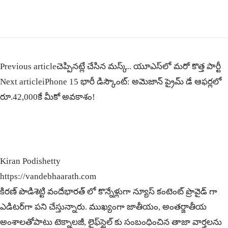
Previous article
చెప్పిన‌ట్లే చేసిన మ‌స్క్‌.. యూఎస్‌లో మ‌రో కొత్త పార్టీ
Next article
iPhone 15 భారీ డిస్కౌంట్: అమెజాన్ ప్రైమ్ డే ఆఫర్లలో
రూ.42,000కే మీకో అవకాశం!
Kiran Podishetty
https://vandebhaarath.com
కిర‌ణ్ పొడిశెట్టి వందేభారత్ లో కొన్నేళ్లుగా న్యూస్ కంటెంట్ ప్రొవైడ్ గా
ఎడిటర్‌గా పని చేస్తున్నారు. ముఖ్యంగా జాతీయం, అంత‌ర్జాతీయ
అంశాల‌తోపాటు టెక్నాల‌జీ, లైఫ్‌స్టైల్‌ కు సంబంధించిన తాజా వార్తల‌ను