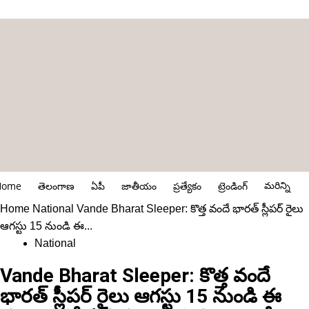
మరిన్ని
Home
తెలంగాణ
ఏపీ
జాతీయం
ప్రత్యేకం
ట్రెండింగ్
Home
National
Vande Bharat Sleeper: కొత్త వందే భారత్ స్లీపర్ రైలు
ఆగస్టు 15 నుండి ఈ...
National
Vande Bharat Sleeper: కొత్త వందే
భారత్ స్లీపర్ రైలు ఆగస్టు 15 నుండి ఈ