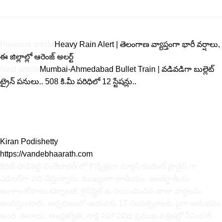
Previous article
Heavy Rain Alert | తెలంగాణ వ్యాప్తంగా భారీ వర్షాలు,
ఈ జిల్లాల్లో ఆరెంజ్ అలర్ట్
Next article
Mumbai-Ahmedabad Bullet Train | వ‌డివ‌డిగా బుల్లెట్
ట్రైన్ ప‌నులు.. 508 కి.మీ ప‌రిధిలో 12 స్టేష‌న్లు..
Kiran Podishetty
https://vandebhaarath.com
కిర‌ణ్ పొడిశెట్టి వందేభారత్ లో కొన్నేళ్లుగా న్యూస్ కంటెంట్ ప్రొవైడ్ గా
ఎడిటర్‌గా పని చేస్తున్నారు. ముఖ్యంగా జాతీయం, అంత‌ర్జాతీయ
అంశాల‌తోపాటు టెక్నాల‌జీ, లైఫ్‌స్టైల్‌ కు సంబంధించిన తాజా వార్తల‌ను
అందిస్తుంటారు. జర్నలిజంలో ఆయ‌న‌కు 17 సంవత్సరాలకు పైగా అనుభవం
ఉంది. ఈనాడు, ఆంధ్ర‌జ్యోతి, సాక్షి స‌హా వివిధ ప్ర‌ముఖ‌ ప‌త్రిక‌ల్లో సీనియ‌ర్‌