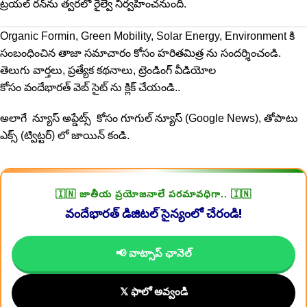
ట్రయల్ రన్‌ను త్వరలో రైల్వే నిర్వహించనుంది.
Organic Formin, Green Mobility, Solar Energy, Environment కి
సంబంధించిన తాజా సమాచారం కోసం
హరితమిత్ర
ను సందర్శించండి.
తెలుగు వార్తలు, ప్రత్యేక కథనాలు, ట్రెండింగ్ వీడియోల
కోసం
వందేభారత్
వెబ్ సైట్ ను క్లిక్ చేయండి..
అలాగే న్యూస్ అప్డేట్స్ కోసం
గూగుల్ న్యూస్ (Google News)
, తోపాటు
ఎక్స్ (
ట్విట్టర్
) లో జాయిన్ కండి.
🇮🇳 జాతీయ ప్రయోజనాలే పరమావధిగా.. 🇮🇳
వందేభారత్ డిజిటల్ సైన్యంలో చేరండి!
📢 వాట్సాప్ ఛానెల్
𝕏 ఫాలో అవ్వండి