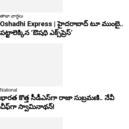
తాజా వార్తలు
Oshadhi Express | హైదరాబాద్ టూ ముంబై..
పట్టాలెక్కిన ‘ఔషధి ఎక్స్‌ప్రెస్’
National
భారత కొత్త సీడీఎస్‌గా రాజా సుబ్రమణి.. నేవీ
చీఫ్‌గా స్వామినాథన్!