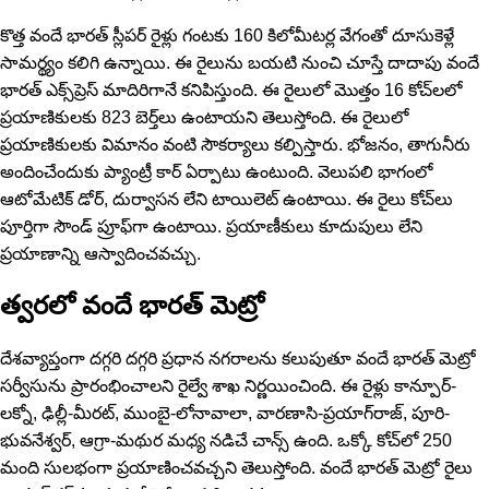
కొత్త వందే భారత్ స్లీపర్ రైళ్లు గంటకు 160 కిలోమీటర్ల వేగంతో దూసుకెళ్లే
సామ‌ర్థ్యం క‌లిగి ఉన్నాయి. ఈ రైలును బ‌య‌టి నుంచి చూస్తే దాదాపు వందే
భారత్ ఎక్స్‌ప్రెస్ మాదిరిగానే క‌నిపిస్తుంది. ఈ రైలులో మొత్తం 16 కోచ్‌లలో
ప్రయాణికులకు 823 బెర్త్‌లు ఉంటాయని తెలుస్తోంది. ఈ రైలులో
ప్రయాణికులకు విమానం వంటి సౌకర్యాలు కల్పిస్తారు. భోజనం, తాగునీరు
అందించేందుకు ప్యాంట్రీ కార్‌ ఏర్పాటు ఉంటుంది. వెలుపలి భాగంలో
ఆటోమేటిక్ డోర్, దుర్వాసన‌ లేని టాయిలెట్ ఉంటాయి. ఈ రైలు కోచ్‌లు
పూర్తిగా సౌండ్ ప్రూఫ్‌గా ఉంటాయి. ప్రయాణీకులు కూదుపులు లేని
ప్ర‌యాణాన్ని ఆస్వాదించ‌వ‌చ్చు.
త్వరలో వందే భారత్ మెట్రో
దేశవ్యాప్తంగా ద‌గ్గ‌రి ద‌గ్గ‌రి ప్ర‌ధాన‌ నగరాలను కలుపుతూ వందే భారత్ మెట్రో
సర్వీసును ప్రారంభించాలని రైల్వే శాఖ నిర్ణ‌యించింది. ఈ రైళ్లు కాన్పూర్-
లక్నో, ఢిల్లీ-మీరట్, ముంబై-లోనావాలా, వారణాసి-ప్రయాగ్‌రాజ్, పూరి-
భువనేశ్వర్, ఆగ్రా-మథుర మధ్య నడిచే చాన్స్ ఉంది. ఒక్కో కోచ్‌లో 250
మంది సులభంగా ప్రయాణించవచ్చని తెలుస్తోంది. వందే భారత్ మెట్రో రైలు