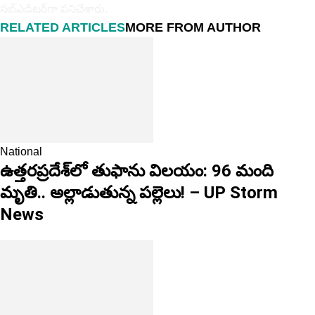
స‌బ్ఎడిట‌ర్‌గా ప‌నిచేశారు.
RELATED ARTICLES
MORE FROM AUTHOR
National
ఉత్తరప్రదేశ్‌లో తుఫాను విలయం: 96 మంది
మృతి.. అల్లాడుతున్న పల్లెలు! – UP Storm
News