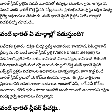
భారత్ స్లీపర్ రైళ్లను నడిపే యోచనలో ఉన్నట్లు చెబుతున్నారు. ఆగస్టు 15
నుంచి వందే భారత్ కొత్త స్లీపర్ సర్వీసులను ప్రారంభించనున్నట్లు దక్షిణ మధ్య
రైల్వే అధికారులు తెలిపారు. వందే భారత్ స్లీపర్ రైళ్లను ఏయే రూట్లలో
నడపవచ్చో చూడండి..
వందే భారత్ ఏ మార్గాల్లో నడుస్తుంది?
నివేదికల‌ ప్రకారం, దక్షిణ మధ్య రైల్వే అధికారులు కాచిగూడ, సికింద్రాబాద్
స్టేషన్ల నుంచి వందే భారత్ స్లీపర్ రైళ్ల (Vande Bharat Sleeper) ను
నడపాలని ప్రతిపాదించారు. కాచిగూడ-విశాఖపట్నం, కాచిగూడ-తిరుపతి,
సికింద్రాబాద్-పుణె వంటి రద్దీ అయిన‌ రూట్లలో కొత్త వందే భారత్ స్లీపర్
ఎక్స్‌ప్రెస్ రైళ్లను నడపాలని అధికారులు భావిస్తున్నారు. కాగా కొత్త వందే
భారత్ స్లీపర్ రైలులో 16 కోచ్‌లు ఉండ‌నున్నాయి. ఈ రైళ్లు రాత్రిపూట
ప్ర‌యాణానికి అనుకూలంగా ఉంటాయి. ఇందులో ఏసీ, నాన్ ఏసీ కోచ్‌లు
ఉంటాయి. టికెట్ ధరలు కూడా అందరికీ అందుబాటులో ఉంటాయని దక్షిణ
మధ్య రైల్వే అధికారులు పేర్కొన్నారు.
వందే భారత్ స్లీపర్ ఫీచ‌ర్లు..