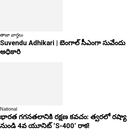
తాజా వార్తలు
Suvendu Adhikari | బెంగాల్ సీఎంగా సువేందు
అధికారి
National
భారత గగనతలానికి రక్షణ కవచం: త్వరలో రష్యా
నుండి 4వ యూనిట్ ‘S-400’ రాక!