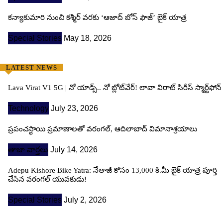
కన్యాకుమారి నుంచి కశ్మీర్ వరకు ‘ఆజాద్ బోస్ ఫౌజ్’ బైక్ యాత్ర
Special Stories
May 18, 2026
LATEST NEWS
Lava Virat V1 5G | నో యాడ్స్.. నో బ్లోట్‌వేర్! లావా విరాట్ సిరీస్ స్మార్ట్‌ఫోన్​
Technology
July 23, 2026
ప్రపంచస్థాయి ప్రమాణాలతో వరంగల్, ఆదిలాబాద్ విమానాశ్రయాలు
తాజా వార్తలు
July 14, 2026
Adepu Kishore Bike Yatra: నేతాజీ కోసం 13,000 కి.మీ బైక్ యాత్ర పూర్తి
చేసిన వరంగల్ యువకుడు!
Special Stories
July 2, 2026