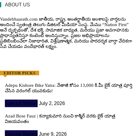
ABOUT US
Vandebhaarath.com జాతీయ, రాష్ట్ర, అంతర్జాతీయ అంశాలపై వార్తలను
అందించే స్వతంత్ర తెలుగు డిజిటల్ మీడియా సంస్థ. మేము “Nation First”
అనే దృక్పథంతో, దేశ భక్తి, సామాజిక బాధ్యత, మరియు ప్రజా అవగాహనకు
ప్రాధాన్యతనిస్తూ కంటెంట్ అందిస్తున్నాం. ప్రజల అభిప్రాయాలను
ప్రతిబింబించేలా నిజాధారిత, విశ్లేషణాత్మక, మరియు పారదర్శక వార్తా వేదికగా
సేవ చేయడం వందేభార‌త్ ల‌క్ష్యం.
EDITOR PICKS
Adepu Kishore Bike Yatra: నేతాజీ కోసం 13,000 కి.మీ బైక్ యాత్ర పూర్తి
చేసిన వరంగల్ యువకుడు!
Special Stories
July 2, 2026
Azad Bose Fauz | కన్యాకుమారి నుంచి కాశ్మీర్ వరకు బైక్ యాత్ర
విజయవంతం
Special Stories
June 9, 2026