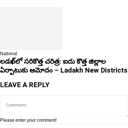
National
లడఖ్‌లో సరికొత్త చరిత్ర: ఐదు కొత్త జిల్లాల
ఏర్పాటుకు ఆమోదం – Ladakh New Districts
LEAVE A REPLY
Please enter your comment!