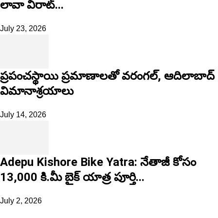
లావా విరాట్...
July 23, 2026
ప్రపంచస్థాయి ప్రమాణాలతో వరంగల్, ఆదిలాబాద్
విమానాశ్రయాలు
July 14, 2026
Adepu Kishore Bike Yatra: నేతాజీ కోసం
13,000 కి.మీ బైక్ యాత్ర పూర్తి...
July 2, 2026