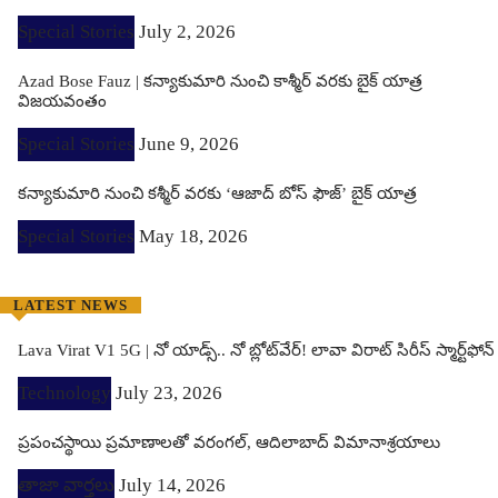
Special Stories
July 2, 2026
Azad Bose Fauz | కన్యాకుమారి నుంచి కాశ్మీర్ వరకు బైక్ యాత్ర
విజయవంతం
Special Stories
June 9, 2026
కన్యాకుమారి నుంచి కశ్మీర్ వరకు ‘ఆజాద్ బోస్ ఫౌజ్’ బైక్ యాత్ర
Special Stories
May 18, 2026
LATEST NEWS
Lava Virat V1 5G | నో యాడ్స్.. నో బ్లోట్‌వేర్! లావా విరాట్ సిరీస్ స్మార్ట్‌ఫోన్​
Technology
July 23, 2026
ప్రపంచస్థాయి ప్రమాణాలతో వరంగల్, ఆదిలాబాద్ విమానాశ్రయాలు
తాజా వార్తలు
July 14, 2026