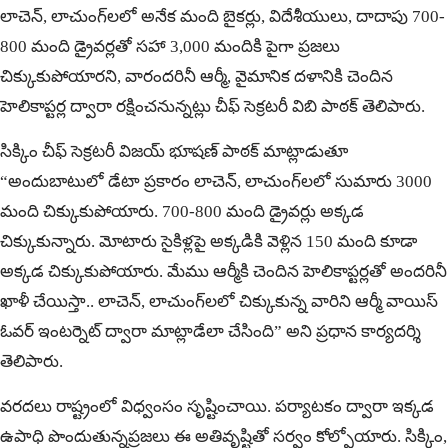
లాచెన్, లాచుంగ్‌లలో అనేక మంది బైకర్లు, విదేశీయులు, దాదాపు 700-
800 మంది డ్రైవర్లతో సహా 3,000 మందికి పైగా ప్రజలు
చిక్కుకుపోయారని, వారందరినీ ఆర్మీ, వైమానిక దళానికి చెందిన
హెలికాప్టర్ల ద్వారా రక్షించనున్నట్లు చీఫ్ సెక్రటరీ విబి పాఠక్ తెలిపారు.
సిక్కిం చీఫ్ సెక్రటరీ విజయ్ భూషణ్ పాఠక్ మాట్లాడుతూ
“అందుబాటులో డేటా ప్రకారం లాచెన్, లాచుంగ్‌లలో సుమారు 3000
మంది చిక్కుకుపోయారు. 700-800 మంది డ్రైవర్లు అక్కడ
చిక్కుకున్నారు. మోటారు సైకిళ్లపై అక్కడికి వెళ్లిన 150 మంది కూడా
అక్కడ చిక్కుకుపోయారు. మేము ఆర్మీకి చెందిన హెలికాప్టర్లతో అందరినీ
ఖాళీ చేయిస్తా.. లాచెన్, లాచుంగ్‌లలో చిక్కుకున్న వారిని ఆర్మీ వాయిస్
ఓవర్ ఇంటర్నెట్ ద్వారా మాట్లాడేలా చేసింది” అని ప్రధాన కార్యదర్శి
తెలిపారు.
వరదలు రాష్ట్రంలో విధ్వంసం సృష్టించాయి. పర్యాటకం ద్వారా ఇక్కడ
ఉపాధి పొందుతున్నప్రజలు ఈ అతివృష్టితో సర్వం కోల్పోయారు. సిక్కిం,