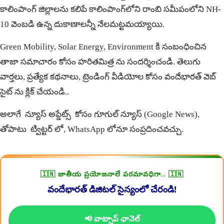
కాలింపాంగ్ జిల్లాలను కలిపే కాలింపాంగ్‌లోని రాంబి సమీపంలోని NH-
10 వెంబడి ఉన్న దుకాణాలన్నీ నేలమట్టమయ్యాయి.
Green Mobility, Solar Energy, Environment కి సంబంధించిన
తాజా సమాచారం కోసం
హరితమిత్ర
ను సందర్శించండి. తెలుగు
వార్తలు, ప్రత్యేక కథనాలు, ట్రెండింగ్ వీడియోల కోసం
వందేభారత్
వెబ్
సైట్ ను క్లిక్ చేయండి..
అలాగే న్యూస్ అప్డేట్స్ కోసం
గూగుల్ న్యూస్ (Google News)
,
తోపాటు
ట్విట్టర్
లో,
WhatsApp
లోనూ సంప్రదించవచ్చు.
🇮🇳 జాతీయ ప్రయోజనాలే పరమావధిగా.. 🇮🇳
వందేభారత్ డిజిటల్ సైన్యంలో చేరండి!
📢 వాట్సాప్ ఛానెల్