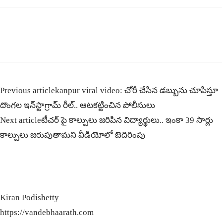
Previous article
kanpur viral video: చోరీ చేసిన డబ్బును చూపిస్తూ
దొంగల ఇన్‌స్టాగ్రామ్ రీల్‌.. ఆటకట్టించిన పోలీసులు
Next article
టీచర్ పై కాల్పులు జరిపిన విద్యార్థులు.. ఇంకా 39 సార్లు
కాల్పులు జరుపుతామని వీడియోలో బెదిరింపు
Kiran Podishetty
https://vandebhaarath.com