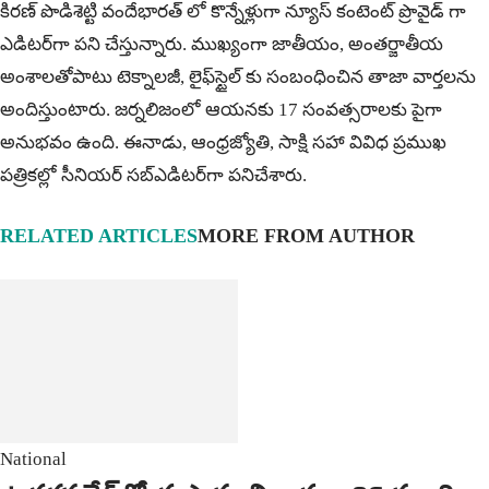
కిర‌ణ్ పొడిశెట్టి వందేభారత్ లో కొన్నేళ్లుగా న్యూస్ కంటెంట్ ప్రొవైడ్ గా
ఎడిటర్‌గా పని చేస్తున్నారు. ముఖ్యంగా జాతీయం, అంత‌ర్జాతీయ
అంశాల‌తోపాటు టెక్నాల‌జీ, లైఫ్‌స్టైల్‌ కు సంబంధించిన తాజా వార్తల‌ను
అందిస్తుంటారు. జర్నలిజంలో ఆయ‌న‌కు 17 సంవత్సరాలకు పైగా
అనుభవం ఉంది. ఈనాడు, ఆంధ్ర‌జ్యోతి, సాక్షి స‌హా వివిధ ప్ర‌ముఖ‌
ప‌త్రిక‌ల్లో సీనియ‌ర్‌ స‌బ్ఎడిట‌ర్‌గా ప‌నిచేశారు.
RELATED ARTICLES
MORE FROM AUTHOR
National