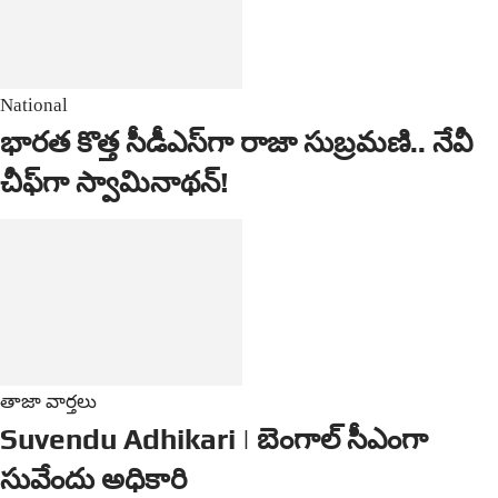
National
భారత కొత్త సీడీఎస్‌గా రాజా సుబ్రమణి.. నేవీ
చీఫ్‌గా స్వామినాథన్!
తాజా వార్తలు
Suvendu Adhikari | బెంగాల్ సీఎంగా
సువేందు అధికారి