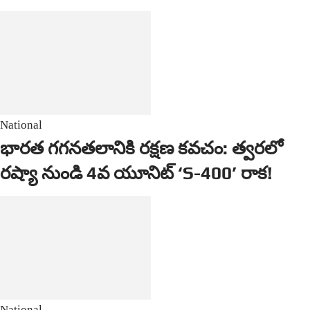
National
భారత గగనతలానికి రక్షణ కవచం: త్వరలో
రష్యా నుండి 4వ యూనిట్ ‘S-400’ రాక!
National