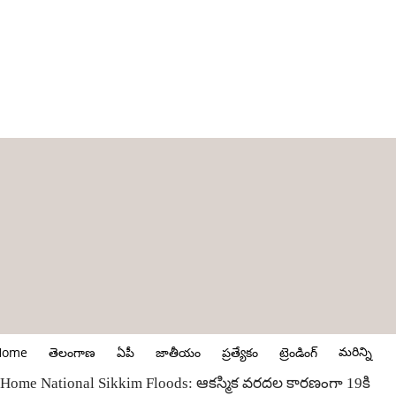
మరిన్ని
Home
తెలంగాణ
ఏపీ
జాతీయం
ప్రత్యేకం
ట్రెండింగ్
Home
National
Sikkim Floods: ఆకస్మిక వరదల కారణంగా 19కి