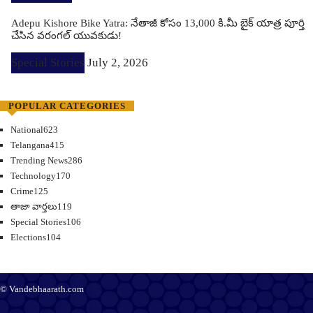
Adepu Kishore Bike Yatra: నేతాజీ కోసం 13,000 కి.మీ బైక్ యాత్ర పూర్తి
చేసిన వరంగల్ యువకుడు!
Special Stories
July 2, 2026
POPULAR CATEGORIES
National
623
Telangana
415
Trending News
286
Technology
170
Crime
125
తాజా వార్తలు
119
Special Stories
106
Elections
104
© Vandebhaarath.com
About Us
Contact Us
Terms and Conditions
Privacy Policy
Advertise