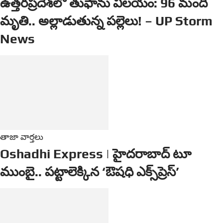
ఉత్తరప్రదేశ్‌లో తుఫాను విలయం: 96 మంది
మృతి.. అల్లాడుతున్న పల్లెలు! – UP Storm
News
తాజా వార్తలు
Oshadhi Express | హైదరాబాద్ టూ
ముంబై.. పట్టాలెక్కిన ‘ఔషధి ఎక్స్‌ప్రెస్’