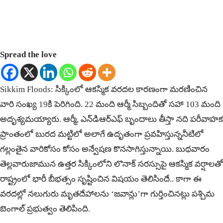
Spread the love
Sikkim Floods: సిక్కింలో ఆకస్మిక వరదల కారణంగా మరణించిన
వారి సంఖ్య 19కి పెరిగింది. 22 మంది ఆర్మీ సిబ్బందితో సహా 103 మంది
అదృశ్యమయ్యారు. ఆర్మీ, ఎన్‌డిఆర్‌ఎఫ్ బృందాలు తీస్తా నది పరీవాహక
ప్రాంతంలో బురద మట్టిలో అలాగే ఉదృతంగా ప్రవహిస్తున్ననీటిలో
గల్లంతైన వారికోసం కోసం అన్వేషణ కొనసాగిస్తున్నాయి. బుధవారం
తెల్లవారుజామున ఉత్తర సిక్కింలోని లొనాక్ సరస్సుపై ఆకస్మిక వర్షాలతో
రాష్ట్రంలో భారీ బీభత్సం సృష్టించిన విషయం తెలిసిందే.. కాగా ఈ
వరదల్లో నలుగురు మృతదేహాలను ‘జవాన్లు’గా గుర్తించినట్లు పశ్చిమ
బెంగాల్ ప్రభుత్వం తెలిపింది.