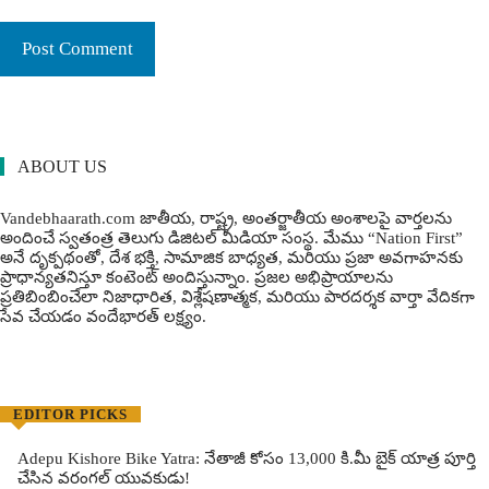
ABOUT US
Vandebhaarath.com జాతీయ, రాష్ట్ర, అంతర్జాతీయ అంశాలపై వార్తలను
అందించే స్వతంత్ర తెలుగు డిజిటల్ మీడియా సంస్థ. మేము “Nation First”
అనే దృక్పథంతో, దేశ భక్తి, సామాజిక బాధ్యత, మరియు ప్రజా అవగాహనకు
ప్రాధాన్యతనిస్తూ కంటెంట్ అందిస్తున్నాం. ప్రజల అభిప్రాయాలను
ప్రతిబింబించేలా నిజాధారిత, విశ్లేషణాత్మక, మరియు పారదర్శక వార్తా వేదికగా
సేవ చేయడం వందేభార‌త్ ల‌క్ష్యం.
EDITOR PICKS
Adepu Kishore Bike Yatra: నేతాజీ కోసం 13,000 కి.మీ బైక్ యాత్ర పూర్తి
చేసిన వరంగల్ యువకుడు!