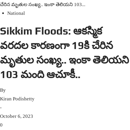
చేరిన మృతుల సంఖ్య.. ఇంకా తెలియని 103...
National
Sikkim Floods: ఆకస్మిక
వరదల కారణంగా 19కి చేరిన
మృతుల సంఖ్య.. ఇంకా తెలియని
103 మంది ఆచూకీ..
By
Kiran Podishetty
-
October 6, 2023
0