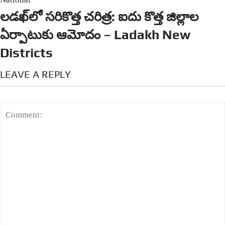
లడఖ్‌లో సరికొత్త చరిత్ర: ఐదు కొత్త జిల్లాల
ఏర్పాటుకు ఆమోదం – Ladakh New
Districts
LEAVE A REPLY