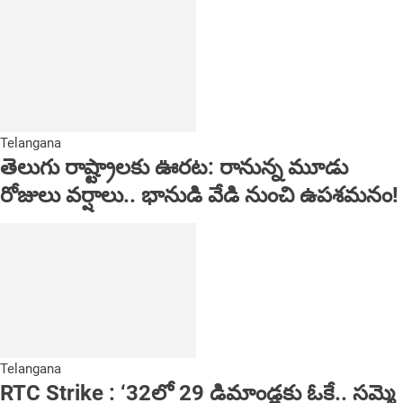
Telangana
తెలుగు రాష్ట్రాలకు ఊరట: రానున్న మూడు
రోజులు వర్షాలు.. భానుడి వేడి నుంచి ఉపశమనం!
Telangana
RTC Strike : ‘32లో 29 డిమాండ్లకు ఓకే.. సమ్మె