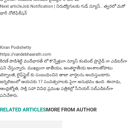
Next article
Job Notification | నిరుద్యోగులకు గుడ్ న్యూస్.. త్వరలో మరో
భారీ నోటిఫికేషన్
Kiran Podishetty
https://vandebhaarath.com
కిర‌ణ్ పొడిశెట్టి వందేభారత్ లో కొన్నేళ్లుగా న్యూస్ కంటెంట్ ప్రొవైడ్ గా ఎడిటర్‌గా
పని చేస్తున్నారు. ముఖ్యంగా జాతీయం, అంత‌ర్జాతీయ అంశాల‌తోపాటు
టెక్నాల‌జీ, లైఫ్‌స్టైల్‌ కు సంబంధించిన తాజా వార్తల‌ను అందిస్తుంటారు.
జర్నలిజంలో ఆయ‌న‌కు 17 సంవత్సరాలకు పైగా అనుభవం ఉంది. ఈనాడు,
ఆంధ్ర‌జ్యోతి, సాక్షి స‌హా వివిధ ప్ర‌ముఖ‌ ప‌త్రిక‌ల్లో సీనియ‌ర్‌ స‌బ్ఎడిట‌ర్‌గా
ప‌నిచేశారు.
RELATED ARTICLES
MORE FROM AUTHOR