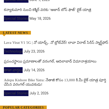
కన్యాకుమారి నుంచి కశ్మీర్ వరకు ‘ఆజాద్ బోస్ ఫౌజ్’ బైక్ యాత్ర
Special Stories
May 18, 2026
LATEST NEWS
Lava Virat V1 5G | నో యాడ్స్.. నో బ్లోట్‌వేర్! లావా విరాట్ సిరీస్ స్మార్ట్‌ఫోన్​
Technology
July 23, 2026
ప్రపంచస్థాయి ప్రమాణాలతో వరంగల్, ఆదిలాబాద్ విమానాశ్రయాలు
తాజా వార్తలు
July 14, 2026
Adepu Kishore Bike Yatra: నేతాజీ కోసం 13,000 కి.మీ బైక్ యాత్ర పూర్తి
చేసిన వరంగల్ యువకుడు!
Special Stories
July 2, 2026
POPULAR CATEGORIES