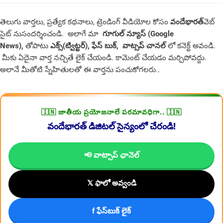
తెలుగు వార్తలు, ప్రత్యేక కథనాలు, ట్రెండింగ్ వీడియోల కోసం
వందేభారత్
వెబ్
సైట్ నుసందర్శించండి. అలాగే మా
గూగుల్ న్యూస్ (Google
News),
తోపాటు
ఎక్స్(ట్విట్టర్)
,
ఫేస్ బుక్
,
వాట్సప్ చానల్
లో కనెక్ట్ అవండి.
మీకు ఏదైనా వార్త నచ్చితే లైక్ చేయండి. కామెంట్ చేయడం మర్చిపోవద్దు.
అలానే మీతోటి స్నేహితులతో ఈ వార్తను పంచుకోగలరు..
🇮🇳 జాతీయ ప్రయోజనాలే పరమావధిగా.. 🇮🇳
వందేభారత్ డిజిటల్ సైన్యంలో చేరండి!
📢 వాట్సాప్ ఛానెల్
𝕏 ఫాలో అవ్వండి
f ఫేస్‌బుక్ లైక్