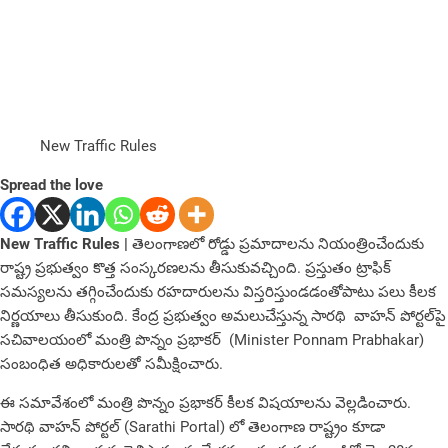
New Traffic Rules
Spread the love
N
ew Traffic Rules |
తెలంగాణలో రోడ్డు ప్రమాదాలను నియంత్రించేందుకు
రాష్ట్ర ప్రభుత్వం కొత్త సంస్కరణలను తీసుకువచ్చింది. ప్రస్తుతం ట్రాఫిక్
సమస్యలను తగ్గించేందుకు రహదారులను విస్తరిస్తుండడంతోపాటు పలు కీలక
నిర్ణయాలు తీసుకుంది.
కేంద్ర ప్రభుత్వం అమలుచేస్తున్న సారథి వాహన్ పోర్టల్‌పై
సచివాలయంలో మంత్రి పొన్నం ప్రభాకర్ (Minister Ponnam Prabhakar)
సంబంధిత అధికారులతో సమీక్షించారు.
ఈ సమావేశంలో మంత్రి పొన్నం ప్రభాకర్ కీలక విషయాలను వెల్లడించారు.
సారథి వాహన్ పోర్టల్‌ (Sarathi Portal) లో తెలంగాణ రాష్ట్రం కూడా