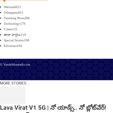
National
623
Telangana
415
Trending News
286
Technology
170
Crime
125
తాజా వార్తలు
119
Special Stories
106
Elections
104
© Vandebhaarath.com
About Us
Contact Us
Terms and Conditions
Privacy Policy
Advertise
Editorial Policy
Support
MORE STORIES
Lava Virat V1 5G | నో యాడ్స్.. నో బ్లోట్‌వేర్!