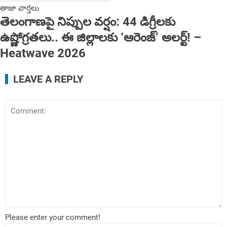
తాజా వార్తలు
తెలంగాణపై నిప్పుల వర్షం: 44 డిగ్రీలకు
ఉష్ణోగ్రతలు.. ఈ జిల్లాలకు ‘ఆరెంజ్’ అలర్ట్! ‌‌–
Heatwave 2026
LEAVE A REPLY
Please enter your comment!