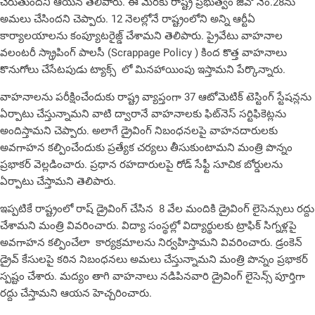
చేరుతుందని ఆయన తెలిపారు. ఈ మేరకు రాష్ట్ర ప్రభుత్వం జీవో నెం.28ను
అమలు చేసిందని చెప్పారు. 12 నెలల్లోనే రాష్ట్రంలోని అన్ని ఆర్టీఏ
కార్యాలయాలను కంప్యూటరైజ్డ్ చేశామని తెలిపారు. ప్రైవేటు వాహనాల
వలంటరీ స్క్రాపింగ్ పాలసీ (Scrappage Policy ) కింద కొత్త వాహనాలు
కొనుగోలు చేసేటపుడు ట్యాక్స్ లో మినహాయింపు ఇస్తామని పేర్కొన్నారు.
వాహనాలను పరీక్షించేందుకు రాష్ట్ర వ్యాప్తంగా 37 ఆటోమెటిక్ టెస్టింగ్ స్టేషన్లను
ఏర్పాటు చేస్తున్నామని వాటి ద్వారానే వాహనాలకు ఫిట్‌నెస్ సర్టిఫికెట్లను
అందిస్తామని చెప్పారు. అలాగే డ్రైవింగ్ నిబంధనలపై వాహనదారులకు
అవగాహన కల్పించేందుకు ప్రత్యేక చర్యలు తీసుకుంటామని మంత్రి పొన్నం
ప్రభాకర్ వెల్లడించారు. ప్రధాన రహదారులపై రోడ్ సేఫ్టీ సూచిక బోర్డులను
ఏర్పాటు చేస్తామని తెలిపారు.
ఇప్పటికే రాష్ట్రంలో రాష్ డ్రైవింగ్ చేసిన 8 వేల మందికి డ్రైవింగ్ లైసెన్సులు రద్దు
చేశామని మంత్రి వివరించారు. విద్యా సంస్థల్లో విద్యార్థులకు ట్రాఫిక్ సిగ్నళ్లపై
అవగాహన కల్పించేలా కార్యక్రమాలను నిర్వహిస్తామని వివరించారు. డ్రంకెన్
డ్రైవ్ కేసులపై కఠిన నిబంధనలు అమలు చేస్తున్నామని మంత్రి పొన్నం ప్రభాకర్
స్పష్టం చేశారు. మద్యం తాగి వాహనాలు నడిపినవారి డ్రైవింగ్ లైసెన్స్ పూర్తిగా
రద్దు చేస్తామని ఆయన హెచ్చరించారు.