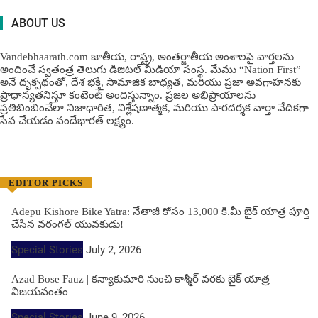
ABOUT US
Vandebhaarath.com జాతీయ, రాష్ట్ర, అంతర్జాతీయ అంశాలపై వార్తలను
అందించే స్వతంత్ర తెలుగు డిజిటల్ మీడియా సంస్థ. మేము “Nation First”
అనే దృక్పథంతో, దేశ భక్తి, సామాజిక బాధ్యత, మరియు ప్రజా అవగాహనకు
ప్రాధాన్యతనిస్తూ కంటెంట్ అందిస్తున్నాం. ప్రజల అభిప్రాయాలను
ప్రతిబింబించేలా నిజాధారిత, విశ్లేషణాత్మక, మరియు పారదర్శక వార్తా వేదికగా
సేవ చేయడం వందేభార‌త్ ల‌క్ష్యం.
EDITOR PICKS
Adepu Kishore Bike Yatra: నేతాజీ కోసం 13,000 కి.మీ బైక్ యాత్ర పూర్తి
చేసిన వరంగల్ యువకుడు!
Special Stories
July 2, 2026
Azad Bose Fauz | కన్యాకుమారి నుంచి కాశ్మీర్ వరకు బైక్ యాత్ర
విజయవంతం
Special Stories
June 9, 2026