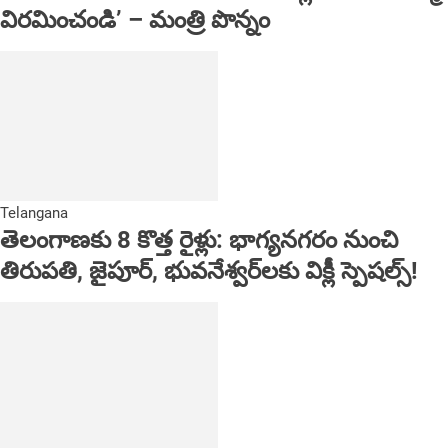
విరమించండి’ – మంత్రి పొన్నం
Telangana
తెలంగాణకు 8 కొత్త రైళ్లు: భాగ్యనగరం నుంచి
తిరుపతి, జైపూర్, భువనేశ్వర్‌లకు విక్లీ స్పెషల్స్!