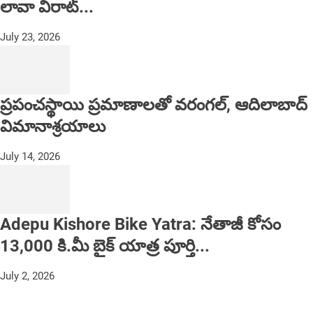
లావా విరాట్...
July 23, 2026
ప్రపంచస్థాయి ప్రమాణాలతో వరంగల్, ఆదిలాబాద్
విమానాశ్రయాలు
July 14, 2026
Adepu Kishore Bike Yatra: నేతాజీ కోసం
13,000 కి.మీ బైక్ యాత్ర పూర్తి...
July 2, 2026