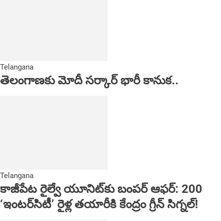
Telangana
తెలంగాణకు మోదీ సర్కార్ భారీ కానుక..
Telangana
కాజీపేట రైల్వే యూనిట్‌కు బంపర్ ఆఫర్: 200
‘ఇంటర్‌సిటీ’ రైళ్ల తయారీకి కేంద్రం గ్రీన్ సిగ్నల్!