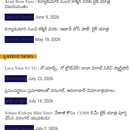
Azad Bose Fauz | కన్యాకుమారి నుంచి కాశ్మీర్ వరకు బైక్ యాత్ర
విజయవంతం
Special Stories
June 9, 2026
కన్యాకుమారి నుంచి కశ్మీర్ వరకు ‘ఆజాద్ బోస్ ఫౌజ్’ బైక్ యాత్ర
Special Stories
May 18, 2026
LATEST NEWS
Lava Virat V1 5G | నో యాడ్స్.. నో బ్లోట్‌వేర్! లావా విరాట్ సిరీస్ స్మార్ట్‌ఫోన్​
Technology
July 23, 2026
ప్రపంచస్థాయి ప్రమాణాలతో వరంగల్, ఆదిలాబాద్ విమానాశ్రయాలు
తాజా వార్తలు
July 14, 2026
Adepu Kishore Bike Yatra: నేతాజీ కోసం 13,000 కి.మీ బైక్ యాత్ర పూర్తి
చేసిన వరంగల్ యువకుడు!
Special Stories
July 2, 2026