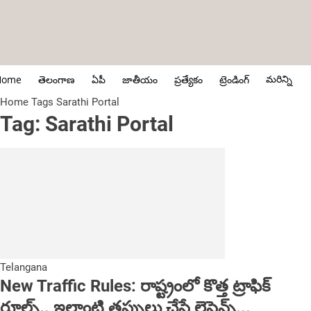
మరిన్ని
Home
తెలంగాణ
ఏపీ
జాతీయం
ప్రత్యేకం
ట్రెండింగ్
Home
Tags
Sarathi Portal
Tag: Sarathi Portal
Telangana
New Traffic Rules: రాష్ట్రంలో కొత్త ట్రాఫిక్
రూల్స్.. ఇలాంటి తప్పులు చేస్తే లైసెన్స్...