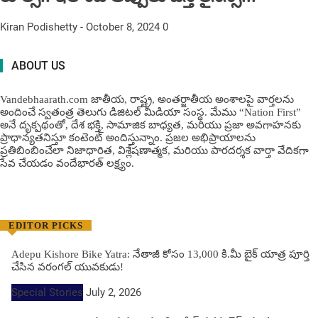
Kiran Podishetty
-
October 8, 2024
0
ABOUT US
Vandebhaarath.com జాతీయ, రాష్ట్ర, అంతర్జాతీయ అంశాలపై వార్తలను
అందించే స్వతంత్ర తెలుగు డిజిటల్ మీడియా సంస్థ. మేము “Nation First”
అనే దృక్పథంతో, దేశ భక్తి, సామాజిక బాధ్యత, మరియు ప్రజా అవగాహనకు
ప్రాధాన్యతనిస్తూ కంటెంట్ అందిస్తున్నాం. ప్రజల అభిప్రాయాలను
ప్రతిబింబించేలా నిజాధారిత, విశ్లేషణాత్మక, మరియు పారదర్శక వార్తా వేదికగా
సేవ చేయడం వందేభార‌త్ ల‌క్ష్యం.
EDITOR PICKS
Adepu Kishore Bike Yatra: నేతాజీ కోసం 13,000 కి.మీ బైక్ యాత్ర పూర్తి
చేసిన వరంగల్ యువకుడు!
Special Stories
July 2, 2026