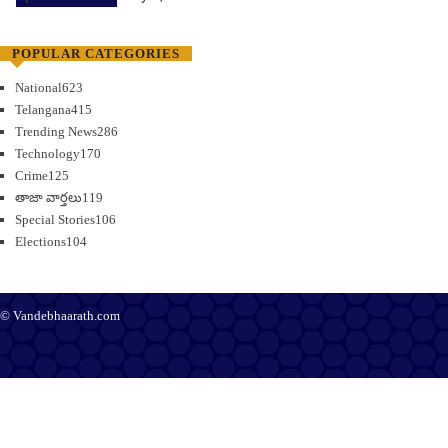
POPULAR CATEGORIES
National
623
Telangana
415
Trending News
286
Technology
170
Crime
125
తాజా వార్తలు
119
Special Stories
106
Elections
104
© Vandebhaarath.com
About Us
Contact Us
Terms and Conditions
Privacy Policy
Advertise
Editorial Policy
Support