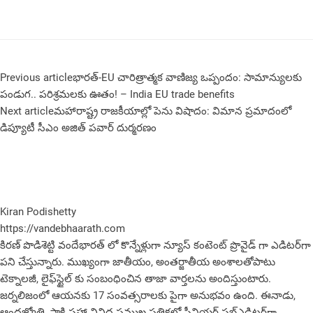
Previous article
భారత్-EU చారిత్రాత్మక వాణిజ్య ఒప్పందం: సామాన్యులకు
పండుగ.. పరిశ్రమలకు ఊతం! – India EU trade benefits
Next article
మహారాష్ట్ర రాజకీయాల్లో పెను విషాదం: విమాన ప్రమాదంలో
డిప్యూటీ సీఎం అజిత్ పవార్ దుర్మరణం
Kiran Podishetty
https://vandebhaarath.com
కిర‌ణ్ పొడిశెట్టి వందేభారత్ లో కొన్నేళ్లుగా న్యూస్ కంటెంట్ ప్రొవైడ్ గా ఎడిటర్‌గా
పని చేస్తున్నారు. ముఖ్యంగా జాతీయం, అంత‌ర్జాతీయ అంశాల‌తోపాటు
టెక్నాల‌జీ, లైఫ్‌స్టైల్‌ కు సంబంధించిన తాజా వార్తల‌ను అందిస్తుంటారు.
జర్నలిజంలో ఆయ‌న‌కు 17 సంవత్సరాలకు పైగా అనుభవం ఉంది. ఈనాడు,
ఆంధ్ర‌జ్యోతి, సాక్షి స‌హా వివిధ ప్ర‌ముఖ‌ ప‌త్రిక‌ల్లో సీనియ‌ర్‌ స‌బ్ఎడిట‌ర్‌గా