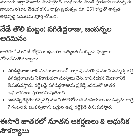
ములుగు జిల్లా మేడారం ముస్తాబైంది. బుధవారం నుండి ప్రారంభం కానున్న ఈ
నాలుగు రోజుల వేడుక కోసం రాష్ట్ర ప్రభుత్వం రూ. 251 కోట్లతో శాశ్వత
అభివృద్ధి పనులను పూర్తి చేసింది.
నేడే తొలి ఘట్టం: పగిడిద్దరాజు, జంపన్నల
ఆగమనం
జాతరలో మొదటి రోజైన బుధవారం అత్యంత కీలకమైన ఘట్టాలు
చోటుచేసుకోనున్నాయి:
పగిడిద్దరాజు రాక:
మహబూబాబాద్ జిల్లా పూనుగొండ్ల నుంచి సమ్మక్క భర్త
పగిడిద్దరాజును పెళ్లికొడుకుగా ముస్తాబు చేసి, కాలినడకన మేడారానికి
తీసుకువస్తారు. గద్దెలపై పగిడిద్దరాజును ప్రతిష్ఠించడంతో జాతర
అధికారికంగా ప్రారంభమవుతుంది.
జంపన్న గద్దెకు:
కన్నెపల్లి నుంచి పోలెబోయిన వంశీయులు జంపన్నను రాత్రి
7 గంటలకు జంపన్నవాగు ఒడ్డున ఉన్న గద్దెపైకి తీసుకువస్తారు.
ఈసారి జాతరలో నూతన ఆకర్షణలు & ఆధునిక
సౌకర్యాలు