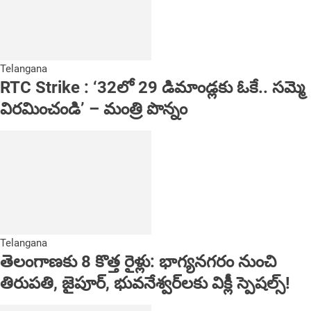
Telangana
RTC Strike : ‘32లో 29 డిమాండ్లకు ఓకే.. సమ్మె
విరమించండి’ – మంత్రి పొన్నం
Telangana
తెలంగాణకు 8 కొత్త రైళ్లు: భాగ్యనగరం నుంచి
తిరుపతి, జైపూర్, భువనేశ్వర్‌లకు విక్లీ స్పెషల్స్!