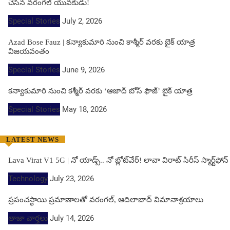
చేసిన వరంగల్ యువకుడు!
Special Stories
July 2, 2026
Azad Bose Fauz | కన్యాకుమారి నుంచి కాశ్మీర్ వరకు బైక్ యాత్ర
విజయవంతం
Special Stories
June 9, 2026
కన్యాకుమారి నుంచి కశ్మీర్ వరకు ‘ఆజాద్ బోస్ ఫౌజ్’ బైక్ యాత్ర
Special Stories
May 18, 2026
LATEST NEWS
Lava Virat V1 5G | నో యాడ్స్.. నో బ్లోట్‌వేర్! లావా విరాట్ సిరీస్ స్మార్ట్‌ఫోన్​
Technology
July 23, 2026
ప్రపంచస్థాయి ప్రమాణాలతో వరంగల్, ఆదిలాబాద్ విమానాశ్రయాలు
తాజా వార్తలు
July 14, 2026