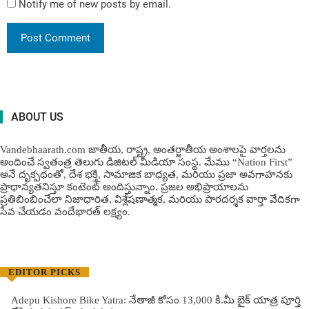
Notify me of new posts by email.
ABOUT US
Vandebhaarath.com జాతీయ, రాష్ట్ర, అంతర్జాతీయ అంశాలపై వార్తలను
అందించే స్వతంత్ర తెలుగు డిజిటల్ మీడియా సంస్థ. మేము “Nation First”
అనే దృక్పథంతో, దేశ భక్తి, సామాజిక బాధ్యత, మరియు ప్రజా అవగాహనకు
ప్రాధాన్యతనిస్తూ కంటెంట్ అందిస్తున్నాం. ప్రజల అభిప్రాయాలను
ప్రతిబింబించేలా నిజాధారిత, విశ్లేషణాత్మక, మరియు పారదర్శక వార్తా వేదికగా
సేవ చేయడం వందేభార‌త్ ల‌క్ష్యం.
EDITOR PICKS
Adepu Kishore Bike Yatra: నేతాజీ కోసం 13,000 కి.మీ బైక్ యాత్ర పూర్తి