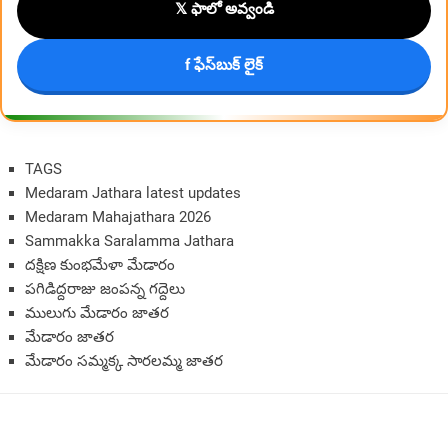
𝕏 ఫాలో అవ్వండి
f ఫేస్‌బుక్ లైక్
TAGS
Medaram Jathara latest updates
Medaram Mahajathara 2026
Sammakka Saralamma Jathara
దక్షిణ కుంభమేళా మేడారం
పగిడిద్దరాజు జంపన్న గద్దెలు
ములుగు మేడారం జాతర
మేడారం జాతర
మేడారం సమ్మక్క సారలమ్మ జాతర