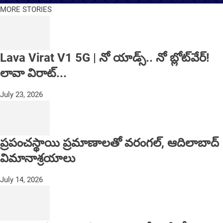
MORE STORIES
Lava Virat V1 5G | నో యాడ్స్.. నో బ్లోట్‌వేర్!
లావా విరాట్...
July 23, 2026
ప్రపంచస్థాయి ప్రమాణాలతో వరంగల్, ఆదిలాబాద్
విమానాశ్రయాలు
July 14, 2026