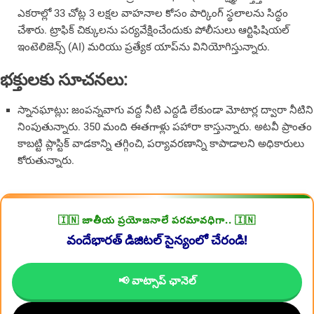
ఎకరాల్లో 33 చోట్ల 3 లక్షల వాహనాల కోసం పార్కింగ్ స్థలాలను సిద్ధం
చేశారు. ట్రాఫిక్ చిక్కులను పర్యవేక్షించేందుకు పోలీసులు ఆర్టిఫిషియల్
ఇంటెలిజెన్స్ (AI) మరియు ప్రత్యేక యాప్‌ను వినియోగిస్తున్నారు.
భక్తులకు సూచనలు:
స్నానఘాట్లు
:
జంపన్నవాగు వద్ద నీటి ఎద్దడి లేకుండా మోటార్ల ద్వారా నీటిని
నింపుతున్నారు. 350 మంది ఈతగాళ్లు పహారా కాస్తున్నారు. అటవీ ప్రాంతం
కాబట్టి ప్లాస్టిక్ వాడకాన్ని తగ్గించి, పర్యావరణాన్ని కాపాడాలని అధికారులు
కోరుతున్నారు.
🇮🇳 జాతీయ ప్రయోజనాలే పరమావధిగా.. 🇮🇳
వందేభారత్ డిజిటల్ సైన్యంలో చేరండి!
📢 వాట్సాప్ ఛానెల్