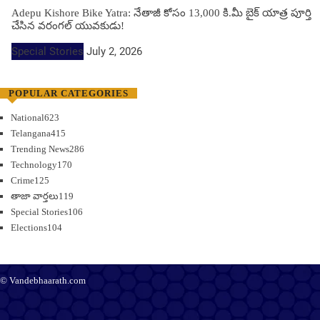
Adepu Kishore Bike Yatra: నేతాజీ కోసం 13,000 కి.మీ బైక్ యాత్ర పూర్తి
చేసిన వరంగల్ యువకుడు!
Special Stories
July 2, 2026
POPULAR CATEGORIES
National
623
Telangana
415
Trending News
286
Technology
170
Crime
125
తాజా వార్తలు
119
Special Stories
106
Elections
104
© Vandebhaarath.com
About Us
Contact Us
Terms and Conditions
Privacy Policy
Advertise
Editorial Policy
Support