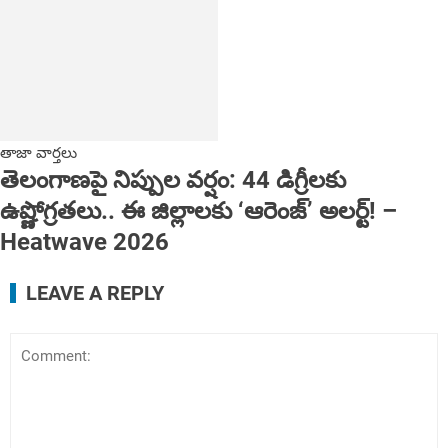
తాజా వార్తలు
తెలంగాణపై నిప్పుల వర్షం: 44 డిగ్రీలకు
ఉష్ణోగ్రతలు.. ఈ జిల్లాలకు ‘ఆరెంజ్’ అలర్ట్! ‌‌–
Heatwave 2026
LEAVE A REPLY