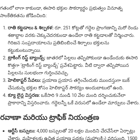
గతంలో లాగా కాకుండా, ఈసారి భక్తుల సౌకర్యార్థం ప్రభుత్వం వినూత్న
సాంకేతికతను జోడించింది:
రాతి కట్టడాలు & శిల్పకళ:
రూ. 251 కోట్లతో గద్దెల ప్రాంగణాన్ని మరో రెండు
శతాబ్దాల వరకు చెక్కుచెదరకుండా ఉండేలా రాతి కట్టడాలతో నిర్మించారు.
గిరిజన సంప్రదాయాలను ప్రతిబింబించే శిల్పాలు భక్తులను
కట్టుకుంటున్నాయి.
ట్రాకింగ్ రిస్ట్ బ్యాండ్స్:
జాతరలో పిల్లలు తప్పిపోకుండా ఉండేందుకు ఈసారి
కొత్తగా ‘ట్రాకింగ్ రిస్ట్ బ్యాండ్స్’ ప్రవేశపెట్టారు. వీటి ద్వారా తప్పిపోయిన
పిల్లలను సులభంగా గుర్తించవచ్చు.
హెలికాప్టర్ సేవలు:
ప్రయాణ ప్రయాస తగ్గించేందుకు ముందస్తుగా బుక్
చేసుకున్న భక్తుల కోసం హెలికాప్టర్ సౌకర్యం అందుబాటులో ఉంది.
క్యూ లైన్ల విస్తరణ:
ఒకేసారి 9 నుండి 10 వేల మంది దర్శించుకునేలా
ప్రాకారాన్ని విస్తరించారు. గద్దెలన్నీ ఒకే వరుసలో ఉండేలా మార్పులు చేశారు.
రవాణా మరియు ట్రాఫిక్ నియంత్రణ
ఆర్టీసీ బస్సులు:
4,000 బస్సులతో 20 లక్షల మందిని చేరవేసేలా ఏర్పాట్లు
చేశారు. మహిళలకు ఉచిత ప్రయాణ పథకం (మహాలక్ష్మి) వర్తిస్తుంది. 1500