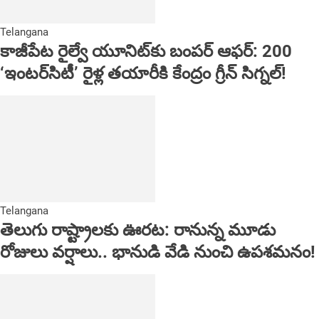
Telangana
కాజీపేట రైల్వే యూనిట్‌కు బంపర్ ఆఫర్: 200
‘ఇంటర్‌సిటీ’ రైళ్ల తయారీకి కేంద్రం గ్రీన్ సిగ్నల్!
Telangana
తెలుగు రాష్ట్రాలకు ఊరట: రానున్న మూడు
రోజులు వర్షాలు.. భానుడి వేడి నుంచి ఉపశమనం!