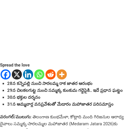
Spread the love
28న కన్నెపల్లి నుంచి సారలమ్మ రాక జాతర ఆరంభం
29న‌ చిలకలగుట్ట నుంచి సమ్మక్క కుంకుమ గద్దెపైకి.. ఇదే ప్రధాన ఘట్టం
30న‌ భక్తుల దర్శనం
31న‌ అమ్మవార్ల వనప్రవేశంతో మేడారం మ‌హాజాతర పరిసమాప్తం
వరంగల్/ములుగు:
తెలంగాణ కుంభమేళా, కోట్లాది మంది గిరిజనుల ఆరాధ్య
దైవాలు సమ్మక్క-సారలమ్మల మహాజాతర (Medaram Jatara 2026)కు