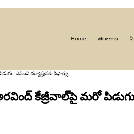
Home
తెలంగాణ
ఏ
 పిడుగు.. ఎన్‌ఐఏ దర్యాప్తునకు సిఫార్సు
రవింద్‌ కేజ్రీవాల్‌పై మరో పిడుగ