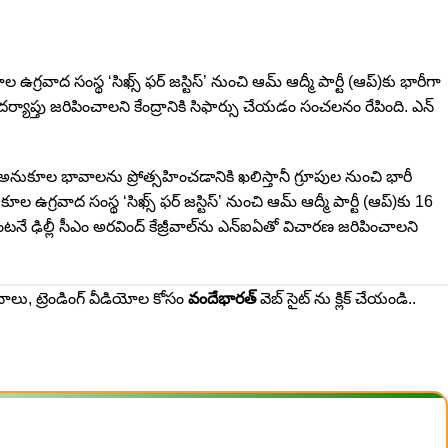
 ఉగ్రవాద సంస్థ ‘సిఖ్స్ ఫర్ జస్టిస్’ నుంచి ఆమ్‌ ఆద్మీ పార్టీ (ఆప్‌)కు భారీగా
ర్యాప్తు జరిపించాలని కేంద్రానికి సిఫార్సు చేయ‌డం సంచ‌ల‌నం రేపింది. ఎన్
ానీ అనుకూల భావాలను ప్రోత్సహించడానికి ఖలిస్తానీ గ్రూపుల నుంచి భారీ
 ఉగ్రవాద సంస్థ ‘సిఖ్స్ ఫర్ జస్టిస్’ నుంచి ఆమ్‌ ఆద్మీ పార్టీ (ఆప్‌)కు 16
ంట‌నే ఢిల్లీ సీఎం అరవింద్‌ కేజ్రీవాల్‌ను ఎన్‌ఐఏతో విచారణ జరిపించాలని
థనాలు, ట్రెండింగ్ వీడియోల కోసం
వందేభారత్
వెబ్ సైట్ ను క్లిక్ చేయండి..