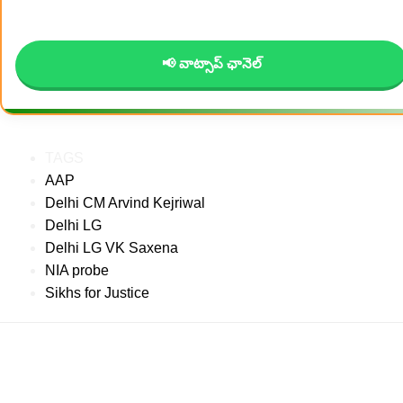
📢 వాట్సాప్ ఛానెల్
TAGS
AAP
Delhi CM Arvind Kejriwal
Delhi LG
Delhi LG VK Saxena
NIA probe
Sikhs for Justice