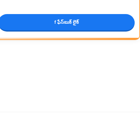
f ఫేస్‌బుక్ లైక్