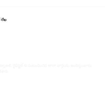
 లేఖ
నాల‌జీ, లైఫ్‌స్టైల్‌ కు సంబంధించిన తాజా వార్తల‌ను అందిస్తుంటారు.
చేశారు.