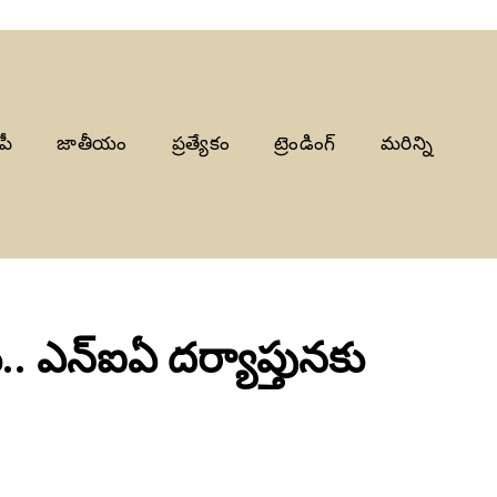
పీ
జాతీయం
ప్రత్యేకం
ట్రెండింగ్
మరిన్ని
ు.. ఎన్‌ఐఏ దర్యాప్తునకు