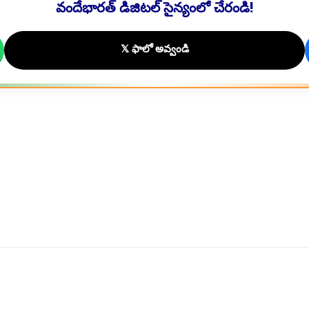
వందేభారత్ డిజిటల్ సైన్యంలో చేరండి!
𝕏 ఫాలో అవ్వండి