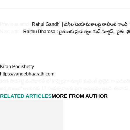
Previous article
Rahul Gandhi | వీసీల నియామకాలపై రాహుల్ గాంధీ ‘తప
Next article
Raithu Bharosa : రైతులకు ప్ర‌భుత్వం గుడ్ న్యూస్.. రైతు
Kiran Podishetty
https://vandebhaarath.com
కిర‌ణ్ పొడిశెట్టి వందేభారత్ లో కొన్నేళ్లుగా న్యూస్ కంటెంట్ ప్రొవైడ్ గా ఎ
జర్నలిజంలో ఆయ‌న‌కు 17 సంవత్సరాలకు పైగా అనుభవం ఉంది. ఈనాడు, ఆంధ్ర‌జ్యోతి
RELATED ARTICLES
MORE FROM AUTHOR