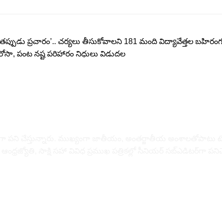
్పుడు ప్రచారం’.. చర్యలు తీసుకోవాలని 181 మంది విద్యావేత్తల బహిరంగ
 భరోసా, పంట నష్ట పరిహారం నిధులు విడుదల
డిటర్‌గా పని చేస్తున్నారు. ముఖ్యంగా జాతీయం, అంత‌ర్జాతీయ అంశాల‌తోపాటు టెక్
, సాక్షి స‌హా వివిధ ప్ర‌ముఖ‌ ప‌త్రిక‌ల్లో సీనియ‌ర్‌ స‌బ్ఎడిట‌ర్‌గా ప‌ని