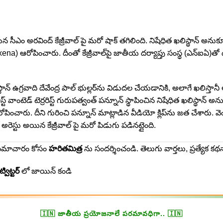
యిన సీఎం అరవింద్ కేజ్రీవాల్ పై మ‌రో షాక్ త‌గిలింది. నిషేధిత ఖలిస్థాన్ అనుకూల
ena) ఆరోపించారు. దీంతో కేజ్రీవాల్‌పై జాతీయ దర్యాప్తు సంస్థ (ఎన్‌ఐఏ)తో ద
్థాన్ ఉగ్ర‌వాది దేవేంద్ర పాల్ భుల్లర్‌ను విడుదల చేయడానికి, అలాగే ఖలిస్త
ంటెడ్ టెర్రరిస్ట్ గురుపత్వంత్ పన్నూన్ స్థాపించిన నిషేధిత ఖలిస్థాన్ అనుకూల
రోపించారు. దీని గురించి పన్నూన్ మాట్లాడిన వీడియో క్లిప్‌ను జత చేశారు. వె
 అరెస్టు అయిన కేజ్రీవాల్ పై మ‌రో పిడుగు ప‌డిన‌ట్లైంది.
ా సమాచారం కోసం
హరితమిత్ర
ను సందర్శించండి. తెలుగు వార్తలు, ప్రత్యేక క
ట్విట్టర్
లో జాయిన్ కండి
🇮🇳 జాతీయ ప్రయోజనాలే పరమావధిగా.. 🇮🇳