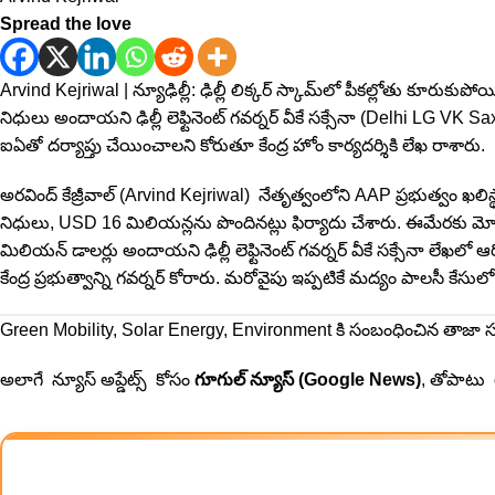
Spread the love
Arvind Kejriwal | న్యూఢిల్లీ: ఢిల్లీ లిక్క‌ర్ స్కామ్‌లో పీక‌ల్లోతు కూరుకుపో
నిధులు అందాయని ఢిల్లీ లెఫ్టినెంట్ గవర్నర్ వీకే సక్సేనా (Delhi LG VK Sax
ఐఏతో ద‌ర్యాప్తు చేయించాల‌ని కోరుతూ కేంద్ర హోం కార్యదర్శికి లేఖ రాశారు.
అరవింద్ కేజ్రీవాల్ (Arvind Kejriwal) నేతృత్వంలోని AAP ప్ర‌భుత్వం ఖ‌లిస
నిధులు, USD 16 మిలియన్లను పొందినట్లు ఫిర్యాదు చేశారు. ఈమేర‌కు మోస్ట్‌ వా
మిలియన్‌ డాలర్లు అందాయని ఢిల్లీ లెఫ్టినెంట్ గవర్నర్ వీకే సక్సేనా లేఖలో ఆ
కేంద్ర ప్రభుత్వాన్ని గ‌వ‌ర్న‌ర్ కోరారు. మరోవైపు ఇప్పటికే మద్యం పాలసీ కేసులో
Green Mobility, Solar Energy, Environment కి సంబంధించిన తాజ
అలాగే న్యూస్ అప్డేట్స్ కోసం
గూగుల్ న్యూస్ (Google News)
, తోపాటు