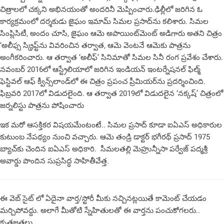
చిత్రాలలో చ‌క్క‌ని అభిన‌యంతో అంద‌రినీ మెప్పించారు.ఢిల్లీలో జరిగిన ఓ
కార్యక్రమంలో దర్శకుడు జైఘం ఇమామ్ సిమల ప్రసాద్‌ను కలిశారు. సిమల
సింప్లిసిటీ, అందం చూసి, జైఘం ఆమె అపాయింట్‌మెంట్ అడిగారు అతని చిత్రం
‘అలీఫ్స‌ స్క్రిప్ట్‌ను వివరించిన తర్వాత, ఆమె వెంటనే ఆమెకు పాత్రను
అంగీకరించారు. ఆ తర్వాత ‘అలీఫ్’ సినిమాతో సిమల సినీ రంగ ప్రవేశం చేశారు.
నవంబర్ 2016లో ఆస్ట్రేలియాలో జరిగిన ఇండియన్ ఇంటర్నేషనల్ ఫిల్మ్
ఫెస్టివల్ ఆఫ్ క్వీన్స్‌లాండ్‌లో ఈ చిత్రం ప్రపంచ ప్రీమియర్‌ను ప్రదర్శించింది.
ఫిబ్రవరి 2017లో విడుదలైంది. ఆ తర్వాత 2019లో విడుదలైన ‘నక్కష్‌’ చిత్రంలో
జర్నలిస్టు పాత్రను పోషించారు
ఇక మరో ఆసక్తికర విష‌య‌మేంటంటే.. సిమ‌ల‌ ప్రసాద్ కూడా ఐఏఎస్ అధికారుల
కుటుంబ‌ నేపథ్యం నుంచి వచ్చారు. ఆమె తండ్రి డాక్టర్ భగీరథ్ ప్రసాద్ 1975
బ్యాచ్‌కు చెందిన ఐఏఎస్ అధికారి. సీమలతల్లి మెహ్రున్నీసా పర్వేజ్ పద్మశ్రీ
అవార్డు పొందిన సుప్రసిద్ధ సాహితీవేత్త.
ఈ వెబ్ సైట్ లో ఏదైనా వార్త/స్టోరీ మీకు నచ్చినట్లయితే కామెంట్ చేయడం
మర్చిపోవద్దు. అలాగే మీతోటి స్నేహితులతో ఈ వార్తను పంచుకోగలరు..
కృతజ్ఞతలు..