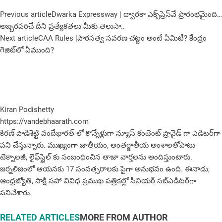
Previous article
Dwarka Expressway | ద్వారకా ఎక్స్‌ప్రెస్‌వే ప్రారంభమైంది…
అబ్బరపరిచే దీని ప్రత్యేకతలు మీకు తెలుసా..
Next article
CAA Rules |పౌరసత్వ సవరణ చట్టం అంటే ఏమిటీ? కేంద్రం
గెజిట్‌లో ఏముంది?
Kiran Podishetty
https://vandebhaarath.com
కిర‌ణ్ పొడిశెట్టి వందేభారత్ లో కొన్నేళ్లుగా న్యూస్ కంటెంట్ ప్రొవైడ్ గా ఎడిటర్‌గా
పని చేస్తున్నారు. ముఖ్యంగా జాతీయం, అంత‌ర్జాతీయ అంశాల‌తోపాటు
టెక్నాల‌జీ, లైఫ్‌స్టైల్‌ కు సంబంధించిన తాజా వార్తల‌ను అందిస్తుంటారు.
జర్నలిజంలో ఆయ‌న‌కు 17 సంవత్సరాలకు పైగా అనుభవం ఉంది. ఈనాడు,
ఆంధ్ర‌జ్యోతి, సాక్షి స‌హా వివిధ ప్ర‌ముఖ‌ ప‌త్రిక‌ల్లో సీనియ‌ర్‌ స‌బ్ఎడిట‌ర్‌గా
ప‌నిచేశారు.
RELATED ARTICLES
MORE FROM AUTHOR