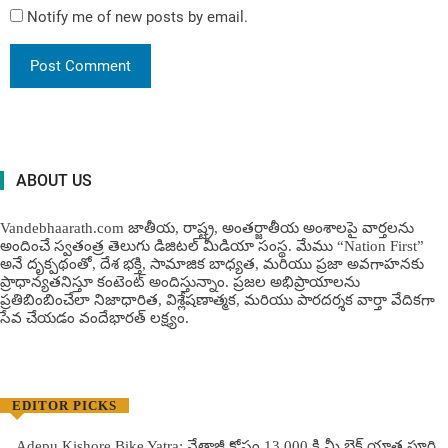
Notify me of new posts by email.
ABOUT US
Vandebhaarath.com జాతీయ, రాష్ట్ర, అంతర్జాతీయ అంశాలపై వార్తలను
అందించే స్వతంత్ర తెలుగు డిజిటల్ మీడియా సంస్థ. మేము “Nation First”
అనే దృక్పథంతో, దేశ భక్తి, సామాజిక బాధ్యత, మరియు ప్రజా అవగాహనకు
ప్రాధాన్యతనిస్తూ కంటెంట్ అందిస్తున్నాం. ప్రజల అభిప్రాయాలను
ప్రతిబింబించేలా నిజాధారిత, విశ్లేషణాత్మక, మరియు పారదర్శక వార్తా వేదికగా
సేవ చేయడం వందేభార‌త్ ల‌క్ష్యం.
EDITOR PICKS
Adepu Kishore Bike Yatra: నేతాజీ కోసం 13,000 కి.మీ బైక్ యాత్ర పూర్తి