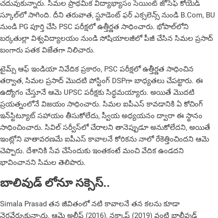
చదువుకున్నారు. సిమల ప్రాథమిక విద్యాభ్యాసం సెయింట్ జోసెఫ్ కోయెడ్
స్కూల్‌లో సాగింది. దీని తరువాత, స్టూడెంట్ ఫర్ ఎక్సలెన్స్ నుండి B.Com, BU
నుండి PG పూర్తి చేసి PSC పరీక్షలో ఉత్తీర్ణత సాధించారు. భోపాల్‌లోని
బర్కతుల్లా విశ్వవిద్యాలయం నుండి సోషియాలజీలో పీజీ చేసిన సిమల ప్రసాద్
బంగారు పతక విజేతగా నిలిచారు.
టైమ్స్ ఆఫ్ ఇండియా నివేదిక ప్రకారం, PSC పరీక్షలో ఉత్తీర్ణత సాధించిన
తర్వాత, సిమల ప్రసాద్ మొదటి పోస్టింగ్ DSPగా బాధ్య‌త‌లు చేపట్టారు. ఈ
ఉద్యోగం చేస్తూనే ఆమె UPSC పరీక్షకు సిద్ధమయ్యారు. అయితే మొదటి
ప్రయత్నంలోనే విజయం సాధించారు. సిమల ఐపీఎస్ కావడానికి ఏ కోచింగ్
ఇన్‌స్టిట్యూట్ సహాయం తీసుకోలేదు, స్వీయ అధ్యయనం ద్వారా ఈ స్థానం
సాధించించారు. సివిల్‌ సర్వీస్‌లో చేరాలని తానెప్పుడూ అనుకోలేదని, అయితే
ఇంట్లోని వాతావరణమే ఐపీఎస్‌ కావాలనే కోరికను నాలో రేకెత్తించిందని ఆమె
చెప్పారు. దేశానికి సేవ చేసేందుకు ఇంతకంటే మంచి వేదిక ఉండదని
భావించాన‌ని సిమ‌ల తెలిపారు.
బాలివుడ్ లోనూ సక్సెస్..
Simala Prasad తన జీవితంలో నటి కావాలనే తన కలను కూడా
నెరవేర్చుకున్నారు. ఆమె అలీఫ్ (2016), నక్కాష్ (2019) వంటి బాలీవుడ్