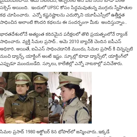
మైమరపించారు. ఆమె నటించిన, ఆస్పిరెంట్ అనే వెబ్ సిరీస్ కూడా ఎంతో
సక్సెస్ అయింది. ఇందులో UPSC కోసం సిద్ధమవుతున్న ముగ్గురు స్నేహితుల
కథ చూపించారు. ఎన్నో కష్టనష్టాలను ఎదుర్కొని యూపీఎస్సీలో ఉత్తీర్ణత
సాధించిన అలాంటి కొందరి కథలను ఈ సందర్భంగా మీకు అందిస్తున్నాం..
భారతదేశంలోనే అత్యంత కఠినమైన పరీక్షలలో తొలి ప్రయత్నంలోనే ర్యాంక్
సాధించారు. వ్యక్తి సిమల ప్రసాద్.. అమె 2010 బ్యాచ్‌కి చెందిన ఐపీఎస్
అధికారి. అయితే, ఐఏఎస్ సాధించడానికి ముందు, సిమ‌ల ప్రసాద్ కి చిన్నప్పటి
నుంచి డ్యాన్స్‌, యాక్టింగ్‌ అంటే ఇష్టం. స్కూల్లో కూడా డ్యాన్స్‌లో, యాక్టింగ్‌లో
ఎప్పుడూ ముందుండేది. స్కూలు, కాలేజీల్లో ఎన్నో నాటకాల్లో పనిచేశారు.
సిమల ప్రసాద్ 1980 అక్టోబర్ 8న భోపాల్‌లో జన్మించారు..ఇక్కడే