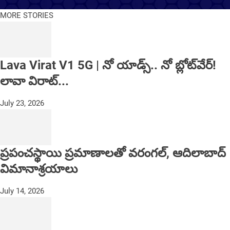
MORE STORIES
Lava Virat V1 5G | నో యాడ్స్.. నో బ్లోట్‌వేర్!
లావా విరాట్...
July 23, 2026
ప్రపంచస్థాయి ప్రమాణాలతో వరంగల్, ఆదిలాబాద్
విమానాశ్రయాలు
July 14, 2026