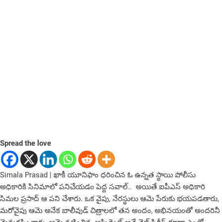
Spread the love
Simala Prasad | ఖాకీ యూనిఫాం ధరించిన ఓ ఉన్నత స్థాయి పోలీసు
అధికారికి సినిమాలో పనిచేయడం పెద్ద సవాల్.. అయితే ఐపీఎస్ అధికారి
సిమల ప్రసాద్ ఆ పని చేశారు. ఒక వైపు, నేరస్థులు ఆమె పేరుకు భయపడతారు,
మరోవైపు ఆమె అనేక బాలీవుడ్ చిత్రాలలో తన అందం, అభినయంతో అందరినీ