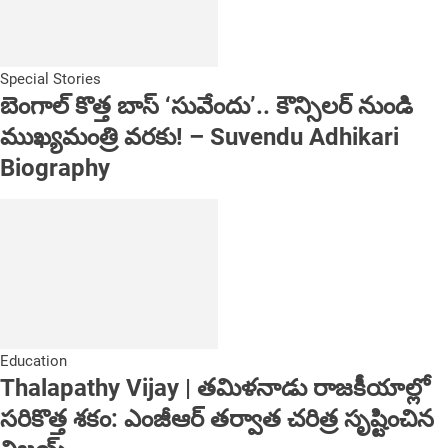
Special Stories
బెంగాల్ కొత్త బాస్ ‘సువేందు’.. కౌన్సిలర్ నుండి
ముఖ్యమంత్రి వరకు! – Suvendu Adhikari
Biography
Education
Thalapathy Vijay | తమిళనాడు రాజకీయాల్లో
సరికొత్త శకం: ఎంజీఆర్ తర్వాత చరిత్ర సృష్టించిన