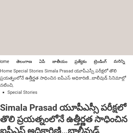
మరిన్ని
Home
తెలంగాణ
ఏపీ
జాతీయం
ప్రత్యేకం
ట్రెండింగ్
Home
Special Stories
Simala Prasad యూపీఎస్సీ పరీక్షలో తొలి
ప్రయత్నంలోనే ఉత్తీర్ణత సాధించిన ఐపీఎస్ అధికారిణి…బాలీవుడ్ సినిమాల్లో
నటించి,
Special Stories
Simala Prasad యూపీఎస్సీ పరీక్షలో
తొలి ప్రయత్నంలోనే ఉత్తీర్ణత సాధించిన
ఐపీఎస్ అధికారిణి…బాలీవుడ్