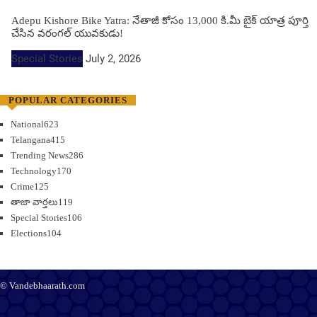
Adepu Kishore Bike Yatra: నేతాజీ కోసం 13,000 కి.మీ బైక్ యాత్ర పూర్తి
చేసిన వరంగల్ యువకుడు!
Special Stories
July 2, 2026
POPULAR CATEGORIES
National
623
Telangana
415
Trending News
286
Technology
170
Crime
125
తాజా వార్తలు
119
Special Stories
106
Elections
104
© Vandebhaarath.com
About Us
Contact Us
Terms and Conditions
Privacy Policy
Advertise
Editorial Policy
Support