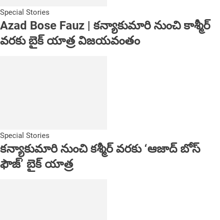
Special Stories
Azad Bose Fauz | కన్యాకుమారి నుంచి కాశ్మీర్
వరకు బైక్ యాత్ర విజయవంతం
Special Stories
కన్యాకుమారి నుంచి కశ్మీర్ వరకు ‘ఆజాద్ బోస్
ఫౌజ్’ బైక్ యాత్ర