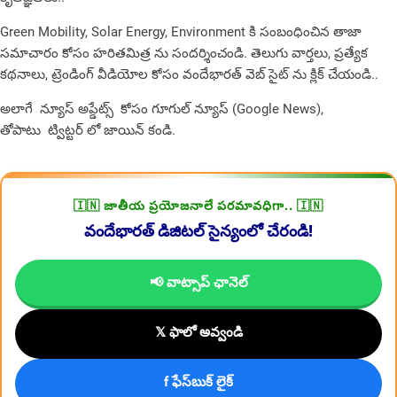
Green Mobility, Solar Energy, Environment కి సంబంధించిన తాజా
సమాచారం కోసం
హరితమిత్ర
ను సందర్శించండి. తెలుగు వార్తలు, ప్రత్యేక
కథనాలు, ట్రెండింగ్ వీడియోల కోసం
వందేభారత్
వెబ్ సైట్ ను క్లిక్ చేయండి..
అలాగే న్యూస్ అప్డేట్స్ కోసం
గూగుల్ న్యూస్ (Google News)
,
తోపాటు
ట్విట్టర్
లో జాయిన్ కండి.
🇮🇳 జాతీయ ప్రయోజనాలే పరమావధిగా.. 🇮🇳
వందేభారత్ డిజిటల్ సైన్యంలో చేరండి!
📢 వాట్సాప్ ఛానెల్
𝕏 ఫాలో అవ్వండి
f ఫేస్‌బుక్ లైక్