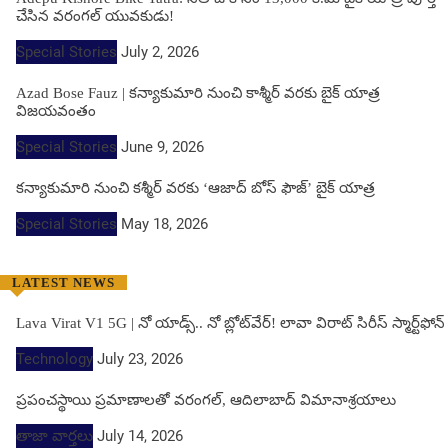
చేసిన వరంగల్ యువకుడు!
Special Stories
July 2, 2026
Azad Bose Fauz | కన్యాకుమారి నుంచి కాశ్మీర్ వరకు బైక్ యాత్ర
విజయవంతం
Special Stories
June 9, 2026
కన్యాకుమారి నుంచి కశ్మీర్ వరకు ‘ఆజాద్ బోస్ ఫౌజ్’ బైక్ యాత్ర
Special Stories
May 18, 2026
LATEST NEWS
Lava Virat V1 5G | నో యాడ్స్.. నో బ్లోట్‌వేర్! లావా విరాట్ సిరీస్ స్మార్ట్‌ఫోన్​
Technology
July 23, 2026
ప్రపంచస్థాయి ప్రమాణాలతో వరంగల్, ఆదిలాబాద్ విమానాశ్రయాలు
తాజా వార్తలు
July 14, 2026