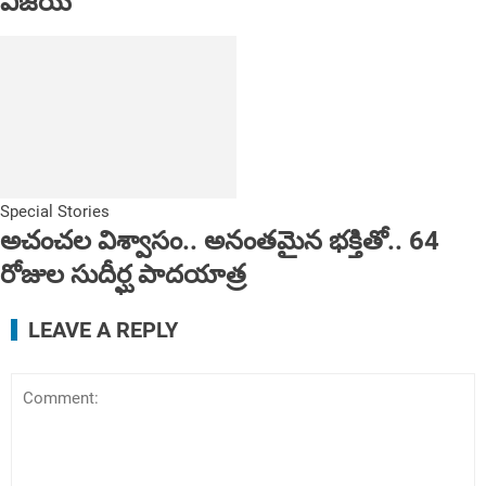
విజయ్
Special Stories
అచంచల విశ్వాసం.. అనంతమైన భక్తితో.. 64
రోజుల సుదీర్ఘ పాదయాత్ర
LEAVE A REPLY