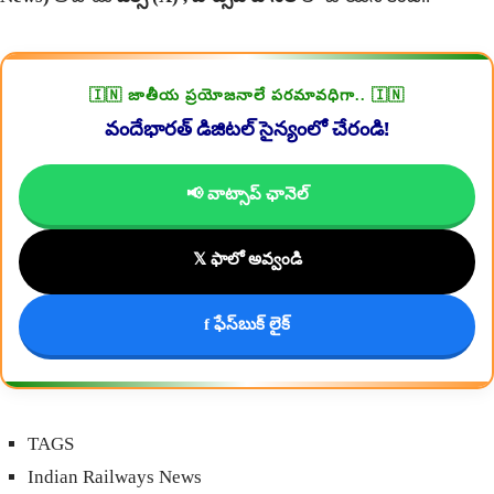
🇮🇳 జాతీయ ప్రయోజనాలే పరమావధిగా.. 🇮🇳
వందేభారత్ డిజిటల్ సైన్యంలో చేరండి!
📢 వాట్సాప్ ఛానెల్
𝕏 ఫాలో అవ్వండి
f ఫేస్‌బుక్ లైక్
TAGS
Indian Railways News