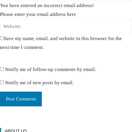
You have entered an incorrect email address!
Please enter your email address here
Save my name, email, and website in this browser for the
next time I comment.
Notify me of follow-up comments by email.
Notify me of new posts by email.
ABOUT US