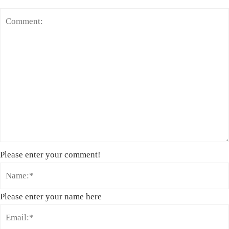
Please enter your comment!
Please enter your name here