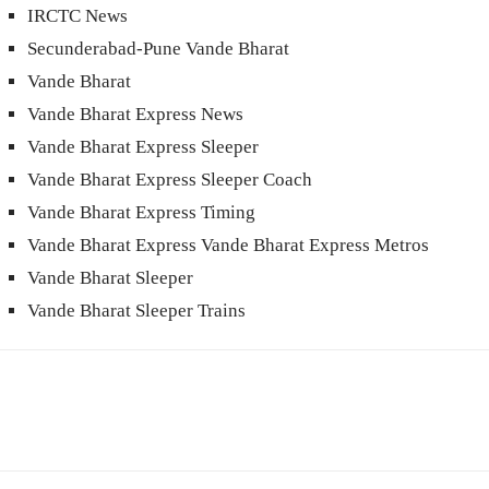
IRCTC News
Secunderabad-Pune Vande Bharat
Vande Bharat
Vande Bharat Express News
Vande Bharat Express Sleeper
Vande Bharat Express Sleeper Coach
Vande Bharat Express Timing
Vande Bharat Express Vande Bharat Express Metros
Vande Bharat Sleeper
Vande Bharat Sleeper Trains