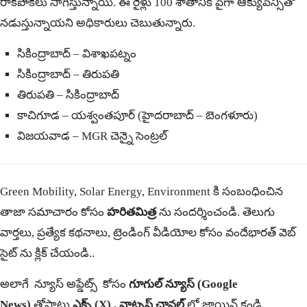
రాకపోకలు సాగిస్తున్నాయి. ఈ రైళ్లు 100 శాతానికి పైగా ఆక్యుపెన్సీతో
నడుస్తున్నాయని అధికారులు చెబుతున్నారు.
సికింద్రాబాద్ – విశాఖపట్నం
సికింద్రాబాద్ – తిరుపతి
తిరుపతి – సికింద్రాబాద్
కాచిగూడ – యశ్వంతపూర్ (హైదరాబాద్ – బెంగళూరు)
విజయవాడ – MGR చెన్నై సెంట్రల్
Green Mobility, Solar Energy, Environment కి సంబంధించిన
తాజా సమాచారం కోసం
హరితమిత్ర
ను సందర్శించండి. తెలుగు
వార్తలు, ప్రత్యేక కథనాలు, ట్రెండింగ్ వీడియోల కోసం
వందేభారత్
వెబ్
సైట్ ను క్లిక్ చేయండి..
అలాగే న్యూస్ అప్డేట్స్ కోసం
గూగుల్ న్యూస్ (Google
News)
తోపాటు
ఎక్స్
(X
) ,
వాట్సప్ చానల్
లో జాయిన్ కండి..