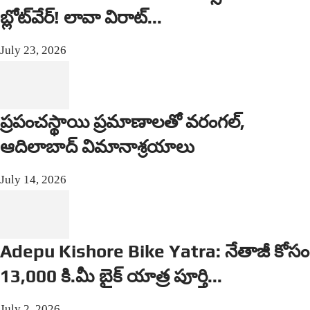
బ్లోట్‌వేర్! లావా విరాట్...
July 23, 2026
ప్రపంచస్థాయి ప్రమాణాలతో వరంగల్,
ఆదిలాబాద్ విమానాశ్రయాలు
July 14, 2026
Adepu Kishore Bike Yatra: నేతాజీ కోసం
13,000 కి.మీ బైక్ యాత్ర పూర్తి...
July 2, 2026