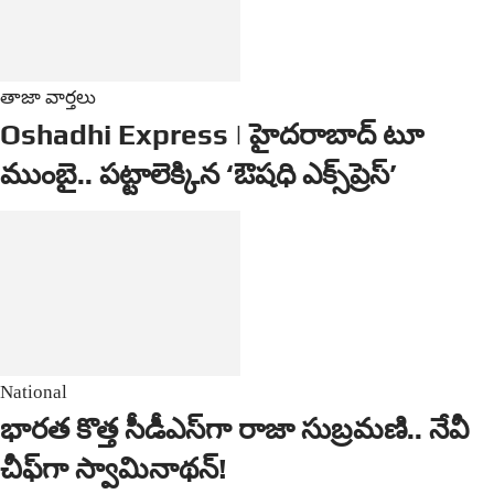
తాజా వార్తలు
Oshadhi Express | హైదరాబాద్ టూ
ముంబై.. పట్టాలెక్కిన ‘ఔషధి ఎక్స్‌ప్రెస్’
National
భారత కొత్త సీడీఎస్‌గా రాజా సుబ్రమణి.. నేవీ
చీఫ్‌గా స్వామినాథన్!