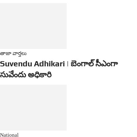
తాజా వార్తలు
Suvendu Adhikari | బెంగాల్ సీఎంగా
సువేందు అధికారి
National