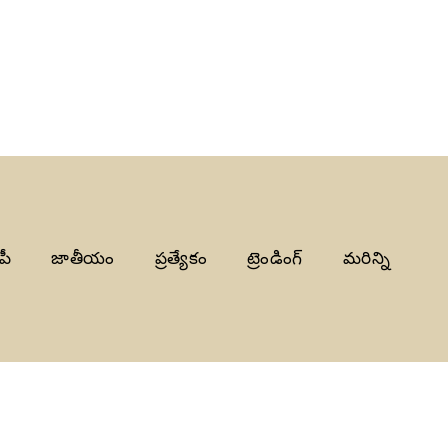
పీ
జాతీయం
ప్రత్యేకం
ట్రెండింగ్
మరిన్ని