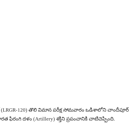
ాకెట్ (LRGR-120) తొలి విమాన పరీక్ష సోమవారం ఒడిశాలోని చాందీపూర్
 ఫిరంగి దళం (Artillery) శక్తిని ప్రపంచానికి చాటిచెప్పింది.