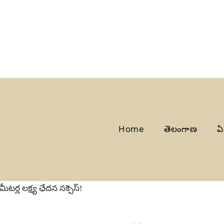
Home
తెలంగాణ
ఏ
ీటర్ల లక్ష్య ఛేదన సక్సెస్!