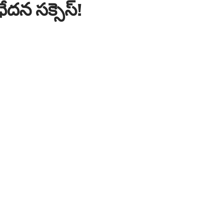
ఛేదన సక్సెస్!