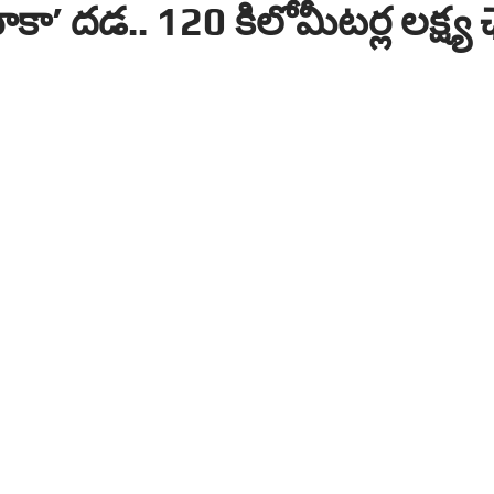
ాకా’ దడ.. 120 కిలోమీటర్ల లక్ష్య 