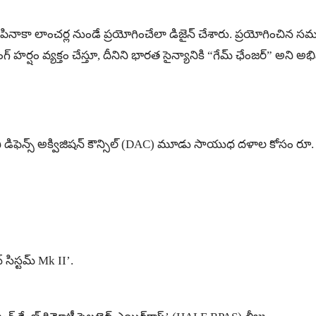
త పినాకా లాంచర్ల నుండే ప్రయోగించేలా డిజైన్ చేశారు. ప్రయోగించిన స
ర్షం వ్యక్తం చేస్తూ, దీనిని భారత సైన్యానికి “గేమ్ ఛేంజర్” అని అభివర్ణి
డిఫెన్స్ అక్విజిషన్ కౌన్సిల్ (DAC) మూడు సాయుధ దళాల కోసం రూ. 79
షన్ సిస్టమ్ Mk II’.