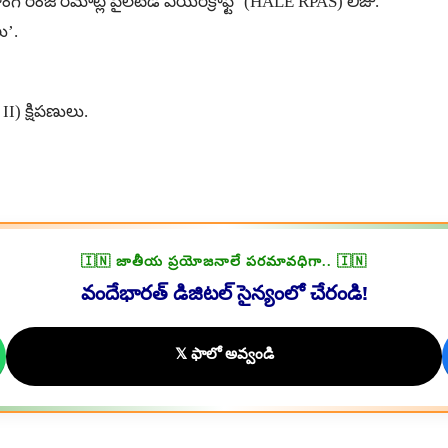
ంజ్ రిమోట్లీ పైలటెడ్ ఎయిర్‌క్రాఫ్ట్’ (HALE RPAS) లీజు.
లు’.
I) క్షిపణులు.
🇮🇳 జాతీయ ప్రయోజనాలే పరమావధిగా.. 🇮🇳
వందేభారత్ డిజిటల్ సైన్యంలో చేరండి!
𝕏 ఫాలో అవ్వండి