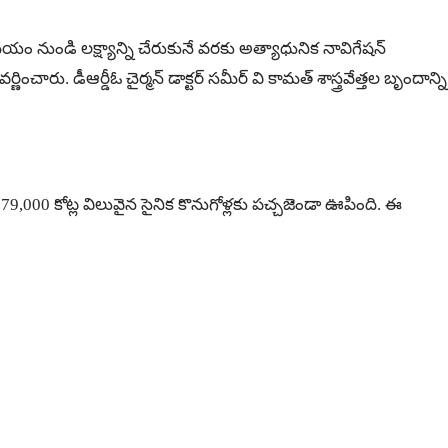
మయం నుండి లక్ష్యాన్ని చేరుకునే వరకు అత్యాధునిక నావిగేషన్
ంచారు. డీఆర్డీఓ చైర్మన్ డాక్టర్ సమీర్ వి కామత్ శాస్త్రవేత్తల బృందాన్ని
,000 కోట్ల విలువైన సైనిక కొనుగోళ్లకు పచ్చజెండా ఊపింది. ఈ