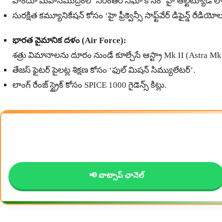
హిందూ మహాసముద్రంలో నిరంతర నిఘా కోసం ‘హై ఆల్టిట్యూడ్ లాంగ్ రే
సురక్షిత కమ్యూనికేషన్ కోసం ‘హై ఫ్రీక్వెన్సీ సాఫ్ట్‌వేర్ డిఫైన్డ్ రేడియో
భారత వైమానిక దళం (Air Force):
శత్రు విమానాలను దూరం నుండే కూల్చేసే ఆస్ట్రా Mk II (Astra Mk I
తేజస్ ఫైటర్ పైలట్ల శిక్షణ కోసం ‘ఫుల్ మిషన్ సిమ్యులేటర్’.
లాంగ్ రేంజ్ స్ట్రైక్ కోసం SPICE 1000 గైడెన్స్ కిట్లు.
📢 వాట్సాప్ ఛానెల్