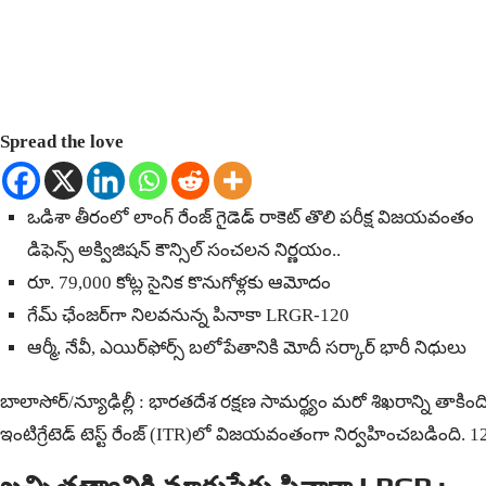
Spread the love
ఒడిశా తీరంలో లాంగ్ రేంజ్ గైడెడ్ రాకెట్ తొలి పరీక్ష విజయవంతం
డిఫెన్స్ అక్విజిషన్ కౌన్సిల్ సంచలన నిర్ణయం..
రూ. 79,000 కోట్ల సైనిక కొనుగోళ్లకు ఆమోదం
గేమ్ ఛేంజర్‌గా నిలవనున్న పినాకా LRGR-120
ఆర్మీ, నేవీ, ఎయిర్‌ఫోర్స్ బలోపేతానికి మోదీ సర్కార్ భారీ నిధులు
బాలాసోర్/న్యూఢిల్లీ : భారతదేశ రక్షణ సామర్థ్యం మరో శిఖరాన్ని తాకి
ఇంటిగ్రేటెడ్ టెస్ట్ రేంజ్ (ITR)లో విజయవంతంగా నిర్వహించబడింది. 120