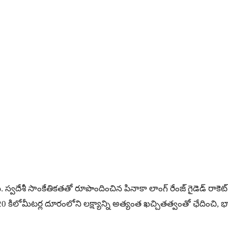
ంది. స్వదేశీ సాంకేతికతతో రూపొందించిన పినాకా లాంగ్ రేంజ్ గైడెడ్ ర
 కిలోమీటర్ల దూరంలోని లక్ష్యాన్ని అత్యంత ఖచ్చితత్వంతో ఛేదించి, భారత