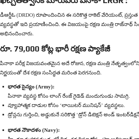
ఖచ్చితత్వానికి మారుపేరు పినాకా LRGR :
డీఆర్డీఓ (DRDO) రూపొందించిన ఈ సరికొత్త రాకెట్ వేరియంట్, ప్రస్తు
వ్యవస్థతో ఇది ప్రయాణించింది. ఈ విజయంపై రక్షణ మంత్రి రాజ్‌నాథ్ సింగ్ హ
అభినందించారు.
రూ. 79,000 కోట్ల భారీ రక్షణ ప్యాకేజీ
పినాకా పరీక్ష విజయవంతమైన అదే రోజున, రక్షణ మంత్రి నేతృత్వంలోని 
నిర్ణయంతో దేశ రక్షణ సంసిద్ధత మరింత పెరగనుంది.
భారత సైన్యం (Army):
పినాకా వ్యవస్థ కోసం లాంగ్ రేంజ్ గైడెడ్ మందుగుండు సామగ్రి.
వ్యూహాత్మక దాడుల కోసం ‘లాయిటర్ మునిషన్’ వ్యవస్థలు.
డ్రోన్లను గుర్తించి, అడ్డుకునే సరికొత్త ‘డ్రోన్ డిటెక్షన్ అండ్ ఇంటర్‌డిక్
భారత నౌకాదళం (Navy):