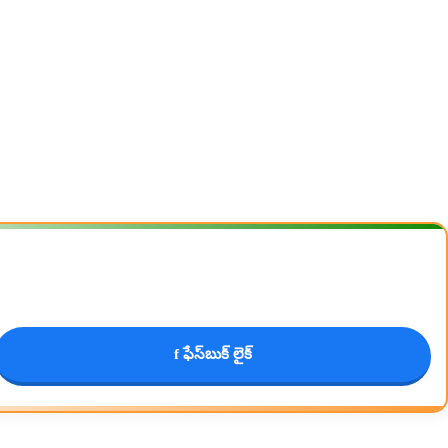
f ఫేస్‌బుక్ లైక్