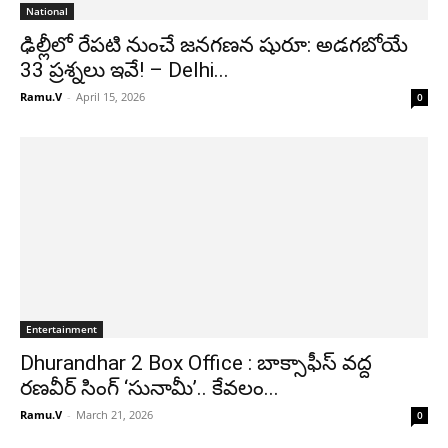
National
ఢిల్లీలో రేపటి నుంచే జనగణన షురూ: అడగబోయే
33 ప్రశ్నలు ఇవే! – Delhi...
Ramu.V
-
April 15, 2026
0
Entertainment
Dhurandhar 2 Box Office : బాక్సాఫీస్ వద్ద
రణవీర్ సింగ్ ‘సునామీ’.. కేవలం...
Ramu.V
-
March 21, 2026
0