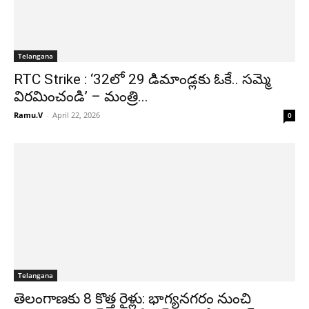
Telangana
RTC Strike : ‘32లో 29 డిమాండ్లకు ఓకే.. సమ్మె
విరమించండి’ – మంత్రి...
Ramu.V
-
April 22, 2026
0
Telangana
తెలంగాణకు 8 కొత్త రైళ్లు: భాగ్యనగరం నుంచి