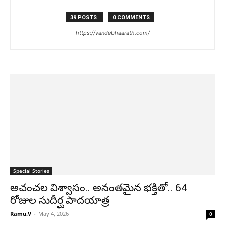
39 POSTS
0 COMMENTS
https://vandebhaarath.com/
Special Stories
అచంచల విశ్వాసం.. అనంతమైన భక్తితో.. 64
రోజుల సుదీర్ఘ పాదయాత్ర
Ramu.V
-
May 4, 2026
0