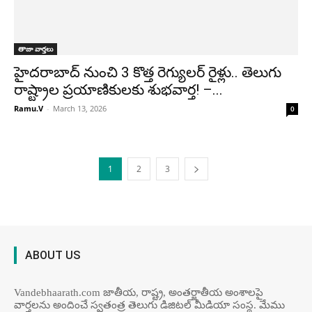
తాజా వార్తలు
హైదరాబాద్ నుంచి 3 కొత్త రెగ్యులర్ రైళ్లు.. తెలుగు
రాష్ట్రాల ప్రయాణికులకు శుభవార్త! –...
Ramu.V
-
March 13, 2026
0
1
2
3
ABOUT US
Vandebhaarath.com జాతీయ, రాష్ట్ర, అంతర్జాతీయ అంశాలపై
వార్తలను అందించే స్వతంత్ర తెలుగు డిజిటల్ మీడియా సంస్థ. మేము