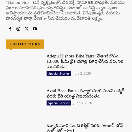
“Nation First” అనే దృక్పథంతో, దేశ భక్తి, సామాజిక బాధ్యత, మరియు
ప్రజా అవగాహనకు ప్రాధాన్యతనిస్తూ కంటెంట్ అందిస్తున్నాం. ప్రజల
అభిప్రాయాలను ప్రతిబింబించేలా నిజాధారిత, విశ్లేషణాత్మక, మరియు
పారదర్శక వార్తా వేదికగా సేవ చేయడం వందేభార‌త్ ల‌క్ష్యం.
EDITOR PICKS
Adepu Kishore Bike Yatra: నేతాజీ కోసం
13,000 కి.మీ బైక్ యాత్ర పూర్తి చేసిన వరంగల్
యువకుడు!
July 2, 2026
Special Stories
Azad Bose Fauz | కన్యాకుమారి నుంచి కాశ్మీర్
వరకు బైక్ యాత్ర విజయవంతం
June 9, 2026
Special Stories
కన్యాకుమారి నుంచి కశ్మీర్ వరకు ‘ఆజాద్ బోస్
ఫౌజ్’ బైక్ యాత్ర