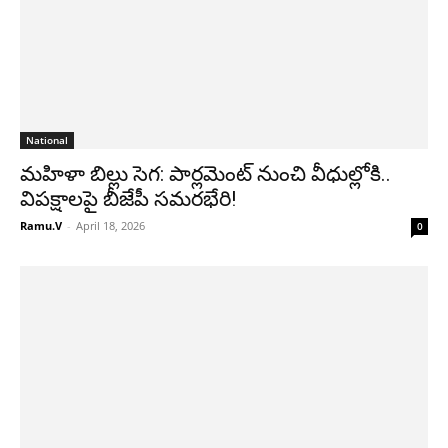
National
మహిళా బిల్లు సెగ: పార్లమెంట్ నుంచి వీధుల్లోకి..
విపక్షాలపై బీజేపీ సమరభేరి!
Ramu.V
-
April 18, 2026
0