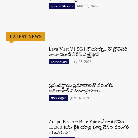
May 18, 2026
Special Stories
LATEST NEWS
Lava Virat V1 5G | నో యాడ్స్.. నో బ్లోట్‌వేర్!
లావా విరాట్ సిరీస్ స్మార్ట్‌ఫోన్​
July 23, 2026
Technology
ప్రపంచస్థాయి ప్రమాణాలతో వరంగల్,
ఆదిలాబాద్ విమానాశ్రయాలు
July 14, 2026
తాజా వార్తలు
Adepu Kishore Bike Yatra: నేతాజీ కోసం
13,000 కి.మీ బైక్ యాత్ర పూర్తి చేసిన వరంగల్
యువకుడు!