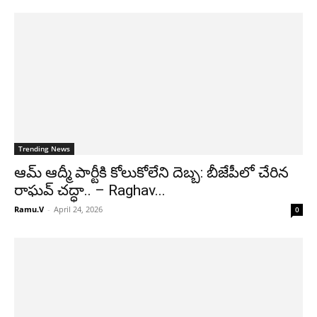
Trending News
ఆమ్ ఆద్మీ పార్టీకి కోలుకోలేని దెబ్బ: బీజేపీలో చేరిన
రాఘవ్ చద్ధా.. – Raghav...
Ramu.V
-
April 24, 2026
0