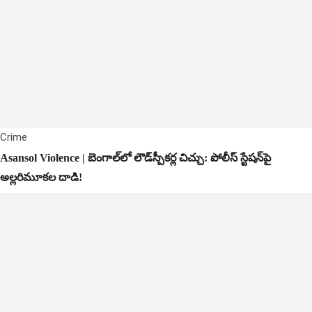
Crime
Asansol Violence | బెంగాల్‌లో లౌడ్‌స్పీకర్ల చిచ్చు: పోలీస్ స్టేషన్‌పై
అల్లరిమూకల దాడి!