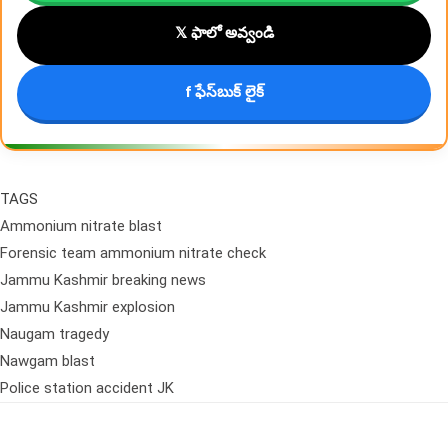
𝕏 ఫాలో అవ్వండి
f ఫేస్‌బుక్ లైక్
TAGS
Ammonium nitrate blast
Forensic team ammonium nitrate check
Jammu Kashmir breaking news
Jammu Kashmir explosion
Naugam tragedy
Nawgam blast
Police station accident JK