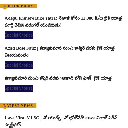
EDITOR PICKS
Adepu Kishore Bike Yatra: నేతాజీ కోసం 13,000 కి.మీ బైక్ యాత్ర
పూర్తి చేసిన వరంగల్ యువకుడు!
Special Stories
Azad Bose Fauz | కన్యాకుమారి నుంచి కాశ్మీర్ వరకు బైక్ యాత్ర
విజయవంతం
Special Stories
కన్యాకుమారి నుంచి కశ్మీర్ వరకు ‘ఆజాద్ బోస్ ఫౌజ్’ బైక్ యాత్ర
Special Stories
LATEST NEWS
Lava Virat V1 5G | నో యాడ్స్.. నో బ్లోట్‌వేర్! లావా విరాట్ సిరీస్
స్మార్ట్‌ఫోన్​