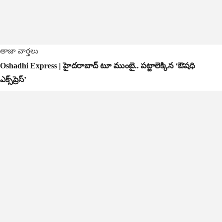
తాజా వార్తలు
Oshadhi Express | హైదరాబాద్ టూ ముంబై.. పట్టాలెక్కిన ‘ఔషధి
ఎక్స్‌ప్రెస్’