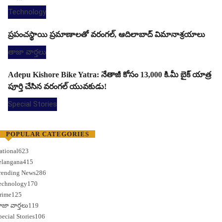
Technology
ప్రపంచస్థాయి ప్రమాణాలతో వరంగల్, ఆదిలాబాద్ విమానాశ్రయాలు
తాజా వార్తలు
Adepu Kishore Bike Yatra: నేతాజీ కోసం 13,000 కి.మీ బైక్ యాత్ర
పూర్తి చేసిన వరంగల్ యువకుడు!
Special Stories
POPULAR CATEGORIES
ational
623
elangana
415
rending News
286
echnology
170
rime
125
ాజా వార్తలు
119
pecial Stories
106