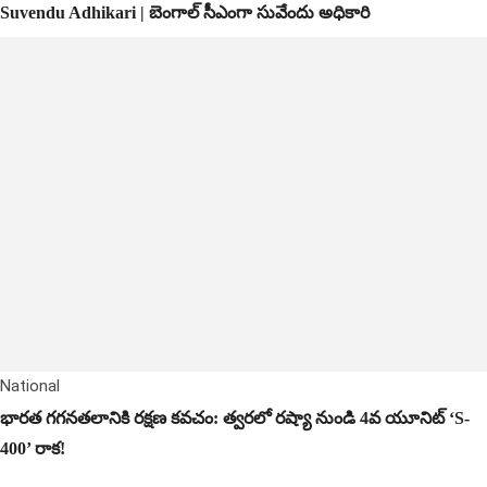
Suvendu Adhikari | బెంగాల్ సీఎంగా సువేందు అధికారి
National
భారత గగనతలానికి రక్షణ కవచం: త్వరలో రష్యా నుండి 4వ యూనిట్ ‘S-
400’ రాక!