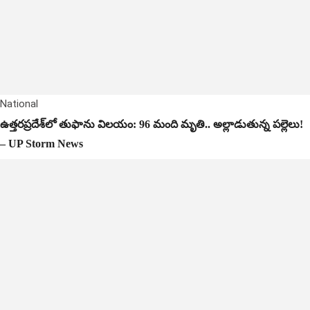
National
ఉత్తరప్రదేశ్‌లో తుఫాను విలయం: 96 మంది మృతి.. అల్లాడుతున్న పల్లెలు!
– UP Storm News