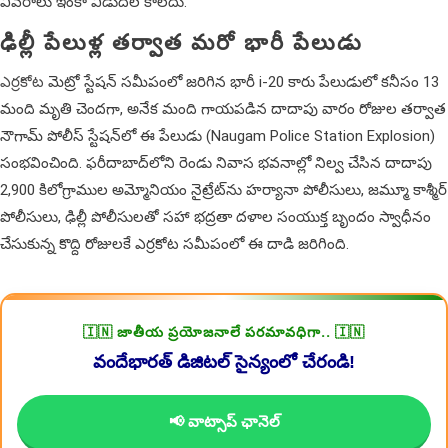
వివ‌రాలు ఇంకా విడుదల కాలేదు.
ఢిల్లీ పేలుళ్ల తర్వాత మరో భారీ పేలుడు
ఎర్రకోట
మెట్రో స్టేషన్ సమీపంలో జరిగిన భారీ i-20 కారు పేలుడులో కనీసం 13
మంది మృతి చెందగా, అనేక మంది గాయపడిన దాదాపు వారం రోజుల తర్వాత
నౌగామ్ పోలీస్ స్టేషన్‌లో ఈ పేలుడు (Naugam Police Station Explosion)
సంభవించింది. ఫరీదాబాద్‌లోని రెండు నివాస భవనాల్లో నిల్వ చేసిన దాదాపు
2,900 కిలోగ్రాముల అమ్మోనియం నైట్రేట్‌ను హర్యానా పోలీసులు, జమ్మూ కాశ్మీర్
పోలీసులు, ఢిల్లీ పోలీసులతో సహా భద్రతా దళాల సంయుక్త బృందం స్వాధీనం
చేసుకున్న కొద్ది రోజులకే ఎర్రకోట సమీపంలో ఈ దాడి జరిగింది.
🇮🇳 జాతీయ ప్రయోజనాలే పరమావధిగా.. 🇮🇳
వందేభారత్ డిజిటల్ సైన్యంలో చేరండి!
📢 వాట్సాప్ ఛానెల్