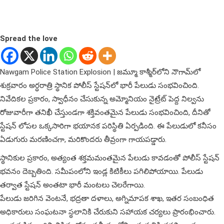
Spread the love
Nawgam Police Station Explosion | జమ్మూ కాశ్మీర్‌లోని నౌగామ్‌లో
శుక్రవారం అర్ధరాత్రి స్థానిక పోలీస్ స్టేషన్‌లో భారీ పేలుడు సంభవించింది.
నివేదికల ప్రకారం, స్వాధీనం చేసుకున్న అమ్మోనియం నైట్రేట్ పెద్ద నిల్వను
రోజువారీగా తనిఖీ చేస్తుండగా శక్తివంతమైన పేలుడు సంభవించింది, దీనితో
స్టేషన్ లోపల ఒక్క‌సారిగా భయానక పరిస్థితి ఏర్పడింది. ఈ పేలుడులో కనీసం
ఏడుగురు మరణించగా, మరికొందరు తీవ్రంగా గాయపడ్డారు.
స్థానికుల ప్రకారం, అత్యంత శ‌క్త‌మమంత‌మైన పేలుడు కావ‌డంతో పోలీస్ స్టేషన్
భవనం దెబ్బతింది. సమీపంలోని ఇండ్ల‌ కిటికీలు పగిలిపోయాయి. పేలుడు
తర్వాత స్టేషన్ అంతటా భారీ మంటలు చెలరేగాయి.
పేలుడు జరిగిన వెంటనే, భద్రతా దళాలు, అగ్నిమాపక శాఖ, ఇతర సంబంధిత
అధికారులు సంఘటనా స్థలానికి చేరుకుని సహాయక చర్యలు ప్రారంభించారు.