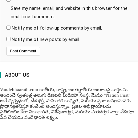
Save my name, email, and website in this browser for the
next time I comment.
Notify me of follow-up comments by email.
Notify me of new posts by email.
ABOUT US
Vandebhaarath.com జాతీయ, రాష్ట్ర, అంతర్జాతీయ అంశాలపై వార్తలను
అందించే స్వతంత్ర తెలుగు డిజిటల్ మీడియా సంస్థ. మేము “Nation First”
అనే దృక్పథంతో, దేశ భక్తి, సామాజిక బాధ్యత, మరియు ప్రజా అవగాహనకు
ప్రాధాన్యతనిస్తూ కంటెంట్ అందిస్తున్నాం. ప్రజల అభిప్రాయాలను
ప్రతిబింబించేలా నిజాధారిత, విశ్లేషణాత్మక, మరియు పారదర్శక వార్తా వేదికగా
సేవ చేయడం వందేభార‌త్ ల‌క్ష్యం.