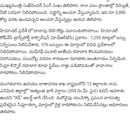
ముఖ్యమంత్రి సుఖ్‌విందర్ సింగ్ సుఖు తెలిపారు. కాగా పలు ప్రాంతాల్లో విద్యుత్,
నీటి సరఫరా నిలిచిపోయింది. నష్టాన్ని అంచనా వేస్తున్నామని, ఇది రూ.3,000
కోట్ల వరకు ఉండవచ్చని అంచనా వేస్తున్నట్లు ఆయన తెలిపారు.
హిమాచల్ ప్రదేశ్ లో దాదాపు 800 రోడ్లు మూసుకుపోయాయి. హిమాచల్
రోడ్‌వేస్ ట్రాన్స్‌పోర్ట్ కార్పొరేషన్ (హెచ్‌ఆర్‌టిసి) ప్రకారం.. 1,255 రూట్లలో బస్సు
సర్వీసులు నిలిపివేశారు. 576 బస్సులు ఈ మార్గంలో వివిధ ప్రదేశాలలో
నిలిచిపోయాయి. చండీగఢ్-మనాలి జాతీయ రహదారి కొండచరియలు
విరిగిపడటం, పలుచోట్ల వరదల కారణంగా రవాణాకు అంతరాయం ఏర్పడింది.
సిమ్లా-కిన్నౌర్ రహదారి కూడా స్లైడ్‌లు రాళ్లు పడిపోవడంతో వాహనాల
రాకపోకలు నిలిచిపోయాయి.
మంగళవారం ఉదయం వాతావరణ శాఖ రాష్ట్రంలోని 12 జిల్లాలకు గాను
ఎనిమిది జిల్లాల్లో “అత్యంత భారీ వర్షాలు (204 మి.మీ. పైన) కురిసే అవకాశం
ఉందని “రెడ్” అలర్ట్ జారీ చేసింది. మరోవైపు యునెస్కో ప్రపంచ వారసత్వ
ప్రదేశమైన సిమ్లా-కల్కా మార్గంలో రైళ్ల రాకపోకలను నిలిపివేసినట్లు అధికారులు
తెలిపారు.