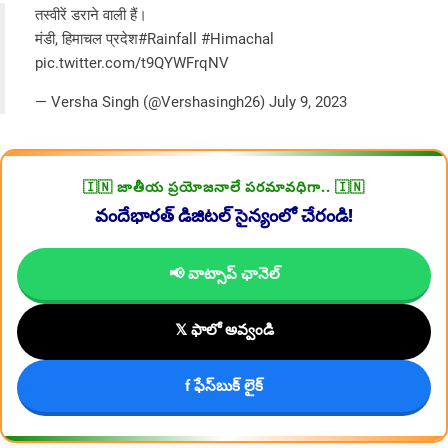
तस्वीरें डराने वाली हैं।
मंडी, हिमाचल प्रदेश
#Rainfall
#Himachal
pic.twitter.com/t9QYWFrqNV
— Versha Singh (@Vershasingh26)
July 9, 2023
🇮🇳 జాతీయ ప్రయోజనాలే పరమావధిగా.. 🇮🇳
వందేభారత్ డిజిటల్ సైన్యంలో చేరండి!
📢 వాట్సాప్ ఛానెల్
𝕏 ఫాలో అవ్వండి
f ఫేస్‌బుక్ లైక్