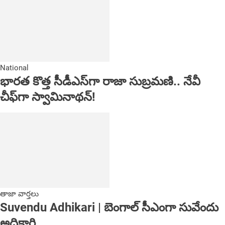
National
భారత కొత్త సీడీఎస్‌గా రాజా సుబ్రమణి.. నేవీ
చీఫ్‌గా స్వామినాథన్!
తాజా వార్తలు
Suvendu Adhikari | బెంగాల్ సీఎంగా సువేందు
అధికారి