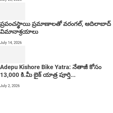
ప్రపంచస్థాయి ప్రమాణాలతో వరంగల్, ఆదిలాబాద్
విమానాశ్రయాలు
July 14, 2026
Adepu Kishore Bike Yatra: నేతాజీ కోసం
13,000 కి.మీ బైక్ యాత్ర పూర్తి...
July 2, 2026