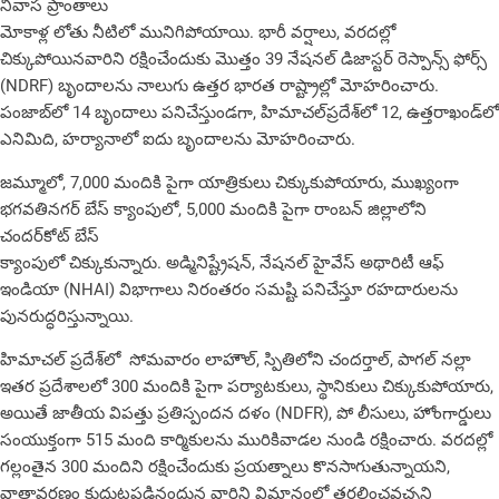
నివాస ప్రాంతాలు
మోకాళ్ల లోతు నీటిలో మునిగిపోయాయి. భారీ వర్షాలు, వరదల్లో
చిక్కుపోయినవారిని రక్షించేందుకు మొత్తం 39 నేషనల్ డిజాస్టర్ రెస్పాన్స్ ఫోర్స్
(NDRF) బృందాలను నాలుగు ఉత్తర భారత రాష్ట్రాల్లో మోహరించారు.
పంజాబ్‌లో 14 బృందాలు పనిచేస్తుండగా, హిమాచల్‌ప్రదేశ్‌లో 12, ఉత్తరాఖండ్‌లో
ఎనిమిది, హర్యానాలో ఐదు బృందాలను మోహరించారు.
జమ్మూలో, 7,000 మందికి పైగా యాత్రికులు చిక్కుకుపోయారు, ముఖ్యంగా
భగవతినగర్ బేస్ క్యాంపులో, 5,000 మందికి పైగా రాంబన్ జిల్లాలోని
చందర్‌కోట్ బేస్
క్యాంపులో చిక్కుకున్నారు. అడ్మినిష్ట్రేషన్, నేషనల్ హైవేస్ అథారిటీ ఆఫ్
ఇండియా (NHAI) విభాగాలు నిరంతరం సమష్టి పనిచేస్తూ రహదారులను
పునరుద్ధరిస్తున్నాయి.
హిమాచల్ ప్రదేశ్‌లో సోమవారం లాహౌల్, స్పితిలోని చందర్తాల్, పాగల్ నల్లా
ఇతర ప్రదేశాలలో 300 మందికి పైగా పర్యాటకులు, స్థానికులు చిక్కుకుపోయారు,
అయితే జాతీయ విపత్తు ప్రతిస్పందన దళం (NDFR), పో లీసులు, హోంగార్డులు
సంయుక్తంగా 515 మంది కార్మికులను మురికివాడల నుండి రక్షించారు. వరదల్లో
గల్లంతైన 300 మందిని రక్షించేందుకు ప్రయత్నాలు కొనసాగుతున్నాయని,
వాతావరణం కుదుటపడినందున వారిని విమానంలో తరలించవచ్చని