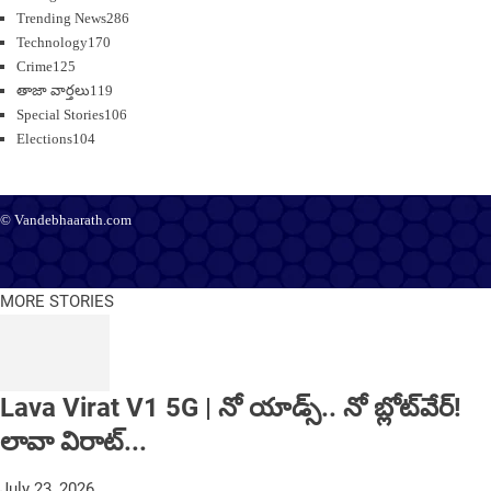
Trending News
286
Technology
170
Crime
125
తాజా వార్తలు
119
Special Stories
106
Elections
104
© Vandebhaarath.com
About Us
Contact Us
Terms and Conditions
Privacy Policy
Advertise
Editorial Policy
Support
MORE STORIES
Lava Virat V1 5G | నో యాడ్స్.. నో బ్లోట్‌వేర్!
లావా విరాట్...
July 23, 2026