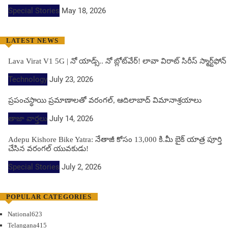
Special Stories
May 18, 2026
LATEST NEWS
Lava Virat V1 5G | నో యాడ్స్.. నో బ్లోట్‌వేర్! లావా విరాట్ సిరీస్ స్మార్ట్‌ఫోన్​
Technology
July 23, 2026
ప్రపంచస్థాయి ప్రమాణాలతో వరంగల్, ఆదిలాబాద్ విమానాశ్రయాలు
తాజా వార్తలు
July 14, 2026
Adepu Kishore Bike Yatra: నేతాజీ కోసం 13,000 కి.మీ బైక్ యాత్ర పూర్తి
చేసిన వరంగల్ యువకుడు!
Special Stories
July 2, 2026
POPULAR CATEGORIES
National
623
Telangana
415