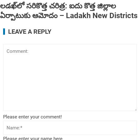
లడఖ్‌లో సరికొత్త చరిత్ర: ఐదు కొత్త జిల్లాల
ఏర్పాటుకు ఆమోదం – Ladakh New Districts
LEAVE A REPLY
Please enter your comment!
Please enter your name here