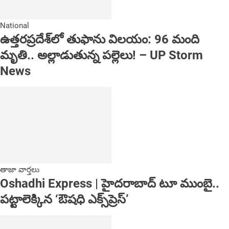
National
ఉత్తరప్రదేశ్‌లో తుఫాను విలయం: 96 మంది
మృతి.. అల్లాడుతున్న పల్లెలు! – UP Storm
News
తాజా వార్తలు
Oshadhi Express | హైదరాబాద్ టూ ముంబై..
పట్టాలెక్కిన ‘ఔషధి ఎక్స్‌ప్రెస్’