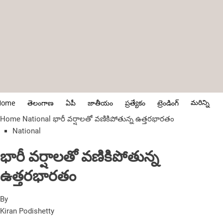
మరిన్ని
Home
తెలంగాణ
ఏపీ
జాతీయం
ప్రత్యేకం
ట్రెండింగ్
Home
National
భారీ వర్షాలతో వణికిపోతున్న ఉత్తరభారతం
National
భారీ వర్షాలతో వణికిపోతున్న
ఉత్తరభారతం
By
Kiran Podishetty