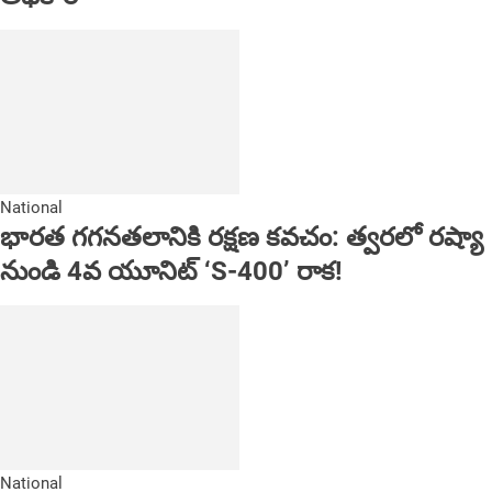
National
భారత గగనతలానికి రక్షణ కవచం: త్వరలో రష్యా
నుండి 4వ యూనిట్ ‘S-400’ రాక!
National