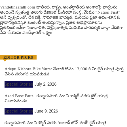
Vandebhaarath.com జాతీయ, రాష్ట్ర, అంతర్జాతీయ అంశాలపై వార్తలను
అందించే స్వతంత్ర తెలుగు డిజిటల్ మీడియా సంస్థ. మేము “Nation First”
అనే దృక్పథంతో, దేశ భక్తి, సామాజిక బాధ్యత, మరియు ప్రజా అవగాహనకు
ప్రాధాన్యతనిస్తూ కంటెంట్ అందిస్తున్నాం. ప్రజల అభిప్రాయాలను
ప్రతిబింబించేలా నిజాధారిత, విశ్లేషణాత్మక, మరియు పారదర్శక వార్తా వేదికగా
సేవ చేయడం వందేభార‌త్ ల‌క్ష్యం.
EDITOR PICKS
Adepu Kishore Bike Yatra: నేతాజీ కోసం 13,000 కి.మీ బైక్ యాత్ర పూర్తి
చేసిన వరంగల్ యువకుడు!
Special Stories
July 2, 2026
Azad Bose Fauz | కన్యాకుమారి నుంచి కాశ్మీర్ వరకు బైక్ యాత్ర
విజయవంతం
Special Stories
June 9, 2026
కన్యాకుమారి నుంచి కశ్మీర్ వరకు ‘ఆజాద్ బోస్ ఫౌజ్’ బైక్ యాత్ర