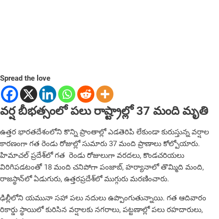
Spread the love
వర్ష బీభత్సంలో పలు రాష్ట్రాల్లో 37 మంది మృతి
ఉత్తర భారతదేశంలోని కొన్ని ప్రాంతాల్లో ఎడతెరిపి లేకుండా కురుస్తున్న వర్షాల
కారణంగా గత రెండు రోజుల్లో సుమారు 37 మంది ప్రాణాలు కోల్పోయారు.
హిమాచల్ ప్రదేశ్‌లో గత రెండు రోజులుగా వరదలు, కొండచరియలు
విరిగిపడటంతో 18 మంది చనిపోగా పంజాబ్, హర్యానాలో తొమ్మిది మంది,
రాజస్థాన్‌లో ఏడుగురు, ఉత్తరప్రదేశ్‌లో ముగ్గురు మరణించారు.
ఢిల్లీలోని యమునా సహా పలు నదులు ఉప్పొంగుతున్నాయి. గత ఆదివారం
రికార్డు స్థాయిలో కురిసిన వర్షాలకు నగరాలు, పట్టణాల్లో పలు రహదారులు,