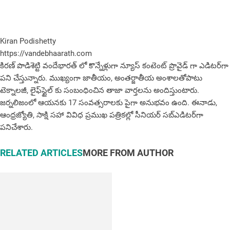
Kiran Podishetty
https://vandebhaarath.com
కిర‌ణ్ పొడిశెట్టి వందేభారత్ లో కొన్నేళ్లుగా న్యూస్ కంటెంట్ ప్రొవైడ్ గా ఎడిటర్‌గా
పని చేస్తున్నారు. ముఖ్యంగా జాతీయం, అంత‌ర్జాతీయ అంశాల‌తోపాటు
టెక్నాల‌జీ, లైఫ్‌స్టైల్‌ కు సంబంధించిన తాజా వార్తల‌ను అందిస్తుంటారు.
జర్నలిజంలో ఆయ‌న‌కు 17 సంవత్సరాలకు పైగా అనుభవం ఉంది. ఈనాడు,
ఆంధ్ర‌జ్యోతి, సాక్షి స‌హా వివిధ ప్ర‌ముఖ‌ ప‌త్రిక‌ల్లో సీనియ‌ర్‌ స‌బ్ఎడిట‌ర్‌గా
ప‌నిచేశారు.
RELATED ARTICLES
MORE FROM AUTHOR