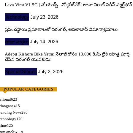
Lava Virat V1 5G | నో యాడ్స్.. నో బ్లోట్‌వేర్! లావా విరాట్ సిరీస్ స్మార్ట్‌ఫోన్​
Technology
July 23, 2026
ప్రపంచస్థాయి ప్రమాణాలతో వరంగల్, ఆదిలాబాద్ విమానాశ్రయాలు
తాజా వార్తలు
July 14, 2026
Adepu Kishore Bike Yatra: నేతాజీ కోసం 13,000 కి.మీ బైక్ యాత్ర పూర్తి
చేసిన వరంగల్ యువకుడు!
Special Stories
July 2, 2026
POPULAR CATEGORIES
ational
623
elangana
415
rending News
286
echnology
170
rime
125
ాజా వార్తలు
119