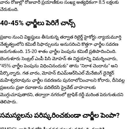
వారం రోజుల్లో రోజువారీ ప్రయాణీకుల సంఖ్య అత్య‌ధికంగా 8.5 లక్షలకు
చేరుకుంది.
40-45% ఛార్జీలు పెరిగే చాన్స్
ప్రజాల నుంచి విజ్ఞ‌ప్తులు తీసుకున్న తర్వాత రిటైర్డ్ హైకోర్టు న్యాయమూర్తి
నేతృత్వంలోని కమిటీ సిఫార్సులను అనుసరించి కొత్త‌గా ఛార్జీల సవరణ
జరుగుతుంది. 15-20 శాతం ఛార్జీల పెంపును కమిటీ ప్రతిపాదించింది.
బెంగుళూరు సెంట్రల్ ఎంపీ పిసి మోహన్ ఈ నిర్ణయాన్ని విమర్శించారు,
“45% ఛార్జీల పెంపును విధించినందుకు” తాను “నిరాశ చెందాను” అని
పేర్కొన్నారు. గత వారం, మోహన్ బిఎమ్‌ఆర్‌సిఎల్ మేనేజింగ్ డైరెక్టర్
మహేశ్వరరావును ఛార్జీల సవరణను పునరాలోచించాలని కోరారు, దీనివ‌ల్ల
ప్రజలను ప్రజా రవాణాను వ‌దిలేద‌సి ప్రైవేట్ వాహనాలకు
మొగ్గుచూపుతార‌ని, తద్వారా న‌గ‌రంలో ట్రాఫిక్ ర‌ద్దీ మ‌రింత పెరుగుతుద‌ని
తెలిపారు.
స‌మ‌స్య‌ల‌ను ప‌రిష్క‌రించ‌కుండా చార్జీల పెంపా?