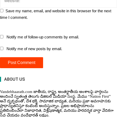
Save my name, email, and website in this browser for the next
time I comment.
Notify me of follow-up comments by email.
Notify me of new posts by email.
ABOUT US
Vandebhaarath.com జాతీయ, రాష్ట్ర, అంతర్జాతీయ అంశాలపై వార్తలను
అందించే స్వతంత్ర తెలుగు డిజిటల్ మీడియా సంస్థ. మేము “Nation First”
అనే దృక్పథంతో, దేశ భక్తి, సామాజిక బాధ్యత, మరియు ప్రజా అవగాహనకు
ప్రాధాన్యతనిస్తూ కంటెంట్ అందిస్తున్నాం. ప్రజల అభిప్రాయాలను
ప్రతిబింబించేలా నిజాధారిత, విశ్లేషణాత్మక, మరియు పారదర్శక వార్తా వేదికగా
సేవ చేయడం వందేభార‌త్ ల‌క్ష్యం.