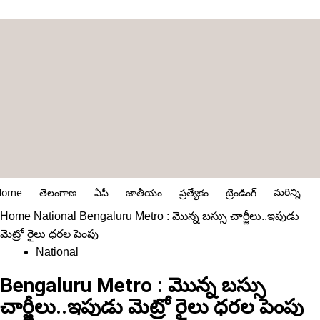
మరిన్ని
Home
తెలంగాణ
ఏపీ
జాతీయం
ప్రత్యేకం
ట్రెండింగ్
Home
National
Bengaluru Metro : మొన్న బస్సు చార్జీలు..ఇపుడు
మెట్రో రైలు ధరల పెంపు
National
Bengaluru Metro : మొన్న బస్సు
చార్జీలు..ఇపుడు మెట్రో రైలు ధరల పెంపు