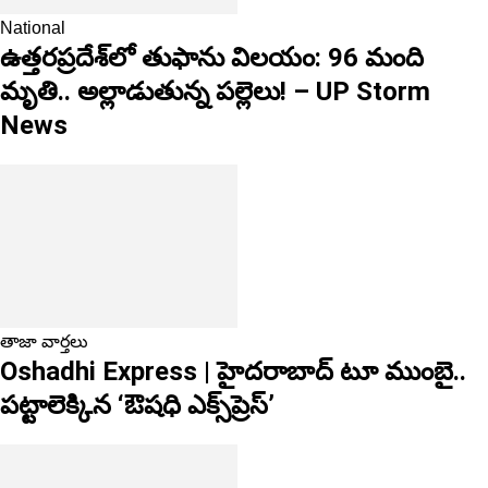
National
ఉత్తరప్రదేశ్‌లో తుఫాను విలయం: 96 మంది
మృతి.. అల్లాడుతున్న పల్లెలు! – UP Storm
News
తాజా వార్తలు
Oshadhi Express | హైదరాబాద్ టూ ముంబై..
పట్టాలెక్కిన ‘ఔషధి ఎక్స్‌ప్రెస్’