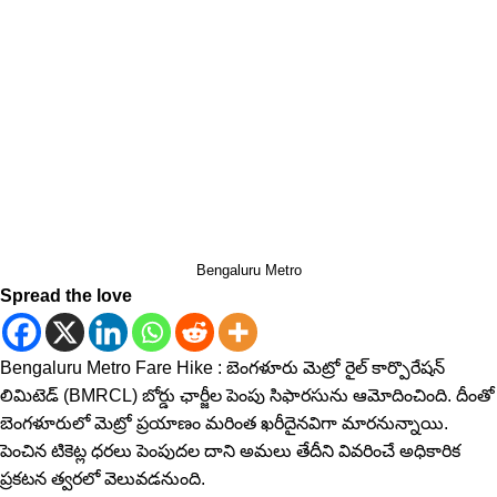
Bengaluru Metro
Spread the love
Bengaluru Metro Fare Hike : బెంగళూరు మెట్రో రైల్ కార్పొరేషన్
లిమిటెడ్ (BMRCL) బోర్డు ఛార్జీల పెంపు సిఫారసును ఆమోదించింది. దీంతో
బెంగళూరులో మెట్రో ప్ర‌యాణం మరింత ఖరీదైనవిగా మారనున్నాయి.
పెంచిన‌ టికెట్ల ధ‌ర‌లు పెంపుదల దాని అమలు తేదీని వివరించే అధికారిక
ప్రకటన త్వరలో వెలువడనుంది.