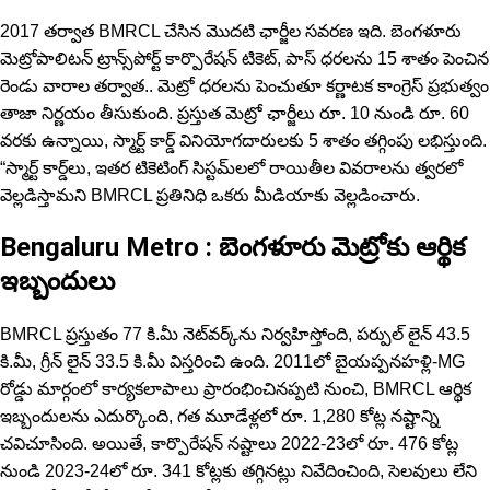
2017 తర్వాత BMRCL చేసిన మొదటి ఛార్జీల సవరణ ఇది. బెంగళూరు
మెట్రోపాలిటన్ ట్రాన్స్‌పోర్ట్ కార్పొరేషన్ టికెట్, పాస్ ధరలను 15 శాతం పెంచిన
రెండు వారాల తర్వాత.. మెట్రో ధ‌ర‌లను పెంచుతూ క‌ర్ణాట‌క కాంగ్రెస్ ప్ర‌భుత్వం
తాజా నిర్ణ‌యం తీసుకుంది. ప్రస్తుత మెట్రో ఛార్జీలు రూ. 10 నుండి రూ. 60
వరకు ఉన్నాయి, స్మార్ట్ కార్డ్ వినియోగదారులకు 5 శాతం తగ్గింపు లభిస్తుంది.
“స్మార్ట్ కార్డ్‌లు, ఇతర టికెటింగ్ సిస్టమ్‌లలో రాయితీల వివరాలను త్వ‌ర‌లో
వెల్ల‌డిస్తామ‌ని BMRCL ప్రతినిధి ఒకరు మీడియాకు వెల్ల‌డించారు.
Bengaluru Metro : బెంగళూరు మెట్రోకు ఆర్థిక
ఇబ్బందులు
BMRCL ప్రస్తుతం 77 కి.మీ నెట్‌వర్క్‌ను నిర్వహిస్తోంది, పర్పుల్ లైన్ 43.5
కి.మీ, గ్రీన్ లైన్ 33.5 కి.మీ విస్తరించి ఉంది. 2011లో బైయప్పనహళ్లి-MG
రోడ్డు మార్గంలో కార్యకలాపాలు ప్రారంభించినప్పటి నుంచి, BMRCL ఆర్థిక
ఇబ్బందులను ఎదుర్కొంది, గత మూడేళ్లలో రూ. 1,280 కోట్ల నష్టాన్ని
చవిచూసింది. అయితే, కార్పొరేషన్ నష్టాలు 2022-23లో రూ. 476 కోట్ల
నుండి 2023-24లో రూ. 341 కోట్లకు తగ్గినట్లు నివేదించింది, సెలవులు లేని