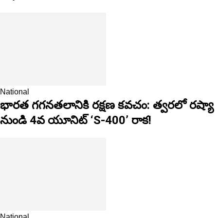
National
భారత గగనతలానికి రక్షణ కవచం: త్వరలో రష్యా
నుండి 4వ యూనిట్ ‘S-400’ రాక!
National