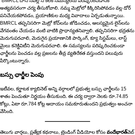
“BMRCL దాని సేవల్లోని కీలక సమస్యలను పరిష్కరించడానికి
అత్యవసరంగా చర్య తీసుకోవాలి. నమ్మ మెట్రోలో కిక్కిరిసిపోవడం వల్ల డోర్
పనిచేయకపోవడం, ప్రయాణికుల మధ్య వివాదాలు ఏర్పడుతున్నాయి.
BMRCL తప్పనిసరిగా మెట్రో కోచ్‌లను జోడించడం, ఆలస్యమైన లైన్‌లను
వేగవంతం చేయడం వంటి వాటికి ప్రాధాన్యతనివ్వాలి. తప్పనిసరిగా భద్రతను
మెరుగుపరచాలి, మెరుగైన ప్రయాణానికి పార్కింగ్, క్యూ సిస్టమ్‌లు, లాస్ట్
మైలు కనెక్టివిటీని మెరుగుపరచాలి. ఈ సమస్యలను పరిష్కరించకుండా
ఛార్జీలను పెంచడం వల్ల ప్రజలను తీవ్ర వ్య‌తిరేక‌త వ‌స్తుంద‌ని ప‌లువురు
పేర్కొంటున్నారు.
బస్సు ఛార్జీల పెంపు
ఇటీవల, కర్ణాటక క్యాబినెట్ అన్ని వర్గాలలో ప్రభుత్వ బస్సు ఛార్జీలను 15
శాతం పెంచుతూ నిర్ణయం తీసుకుంది. ఈ చర్య ద్వారా నెలకు రూ.74.85
కోట్లు, ఏటా రూ.784 కోట్ల ఆదాయం సమకూరుతుందని ప్రభుత్వం అంచనా
వేసింది.
తెలుగు వార్తలు, ప్రత్యేక కథనాలు, ట్రెండింగ్ వీడియోల కోసం
వందేభారత్
వెబ్