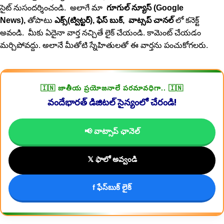
సైట్ నుసందర్శించండి. అలాగే మా
గూగుల్ న్యూస్ (Google
News),
తోపాటు
ఎక్స్(ట్విట్టర్)
,
ఫేస్ బుక్
,
వాట్సప్ చానల్
లో కనెక్ట్
అవండి. మీకు ఏదైనా వార్త నచ్చితే లైక్ చేయండి. కామెంట్ చేయడం
మర్చిపోవద్దు. అలానే మీతోటి స్నేహితులతో ఈ వార్తను పంచుకోగలరు.
🇮🇳 జాతీయ ప్రయోజనాలే పరమావధిగా.. 🇮🇳
వందేభారత్ డిజిటల్ సైన్యంలో చేరండి!
📢 వాట్సాప్ ఛానెల్
𝕏 ఫాలో అవ్వండి
f ఫేస్‌బుక్ లైక్