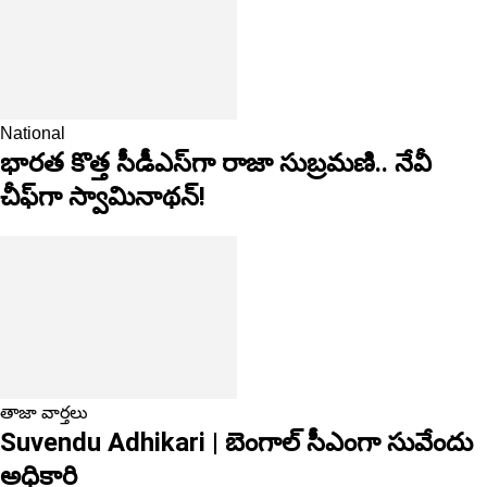
National
భారత కొత్త సీడీఎస్‌గా రాజా సుబ్రమణి.. నేవీ
చీఫ్‌గా స్వామినాథన్!
తాజా వార్తలు
Suvendu Adhikari | బెంగాల్ సీఎంగా సువేందు
అధికారి