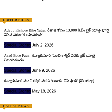
EDITOR PICKS
Adepu Kishore Bike Yatra: నేతాజీ కోసం 13,000 కి.మీ బైక్ యాత్ర పూర్తి
చేసిన వరంగల్ యువకుడు!
Special Stories
July 2, 2026
Azad Bose Fauz | కన్యాకుమారి నుంచి కాశ్మీర్ వరకు బైక్ యాత్ర
విజయవంతం
Special Stories
June 9, 2026
కన్యాకుమారి నుంచి కశ్మీర్ వరకు ‘ఆజాద్ బోస్ ఫౌజ్’ బైక్ యాత్ర
Special Stories
May 18, 2026
LATEST NEWS