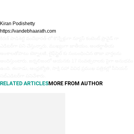
Kiran Podishetty
https://vandebhaarath.com
కిర‌ణ్ పొడిశెట్టి వందేభారత్ లో కొన్నేళ్లుగా న్యూస్ కంటెంట్ ప్రొవైడ్ గా
ఎడిటర్‌గా పని చేస్తున్నారు. ముఖ్యంగా జాతీయం, అంత‌ర్జాతీయ
అంశాల‌తోపాటు టెక్నాల‌జీ, లైఫ్‌స్టైల్‌ కు సంబంధించిన తాజా వార్తల‌ను
అందిస్తుంటారు. జర్నలిజంలో ఆయ‌న‌కు 17 సంవత్సరాలకు పైగా అనుభవం
ఉంది. ఈనాడు, ఆంధ్ర‌జ్యోతి, సాక్షి స‌హా వివిధ ప్ర‌ముఖ‌ ప‌త్రిక‌ల్లో సీనియ‌ర్‌
స‌బ్ఎడిట‌ర్‌గా ప‌నిచేశారు.
RELATED ARTICLES
MORE FROM AUTHOR