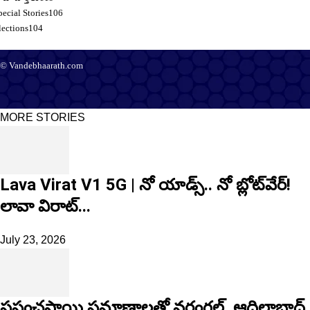
pecial Stories
106
lections
104
© Vandebhaarath.com
About Us
Contact Us
Terms and Conditions
Privacy Policy
Advertise
Editorial Policy
Support
MORE STORIES
Lava Virat V1 5G | నో యాడ్స్.. నో బ్లోట్‌వేర్!
లావా విరాట్...
July 23, 2026
ప్రపంచస్థాయి ప్రమాణాలతో వరంగల్, ఆదిలాబాద్