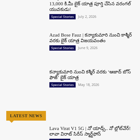
13,000 కి.మీ బైక్ యాత్ర పూర్తి చేసిన వరంగల్
యువకుడు!
July 2, 2026
Special Stories
Azad Bose Fauz | కన్యాకుమారి నుంచి కాశ్మీర్
వరకు బైక్ యాత్ర విజయవంతం
June 9, 2026
Special Stories
కన్యాకుమారి నుంచి కశ్మీర్ వరకు ‘ఆజాద్ బోస్
ఫౌజ్’ బైక్ యాత్ర
May 18, 2026
Special Stories
LATEST NEWS
Lava Virat V1 5G | నో యాడ్స్.. నో బ్లోట్‌వేర్!
లావా విరాట్ సిరీస్ స్మార్ట్‌ఫోన్​