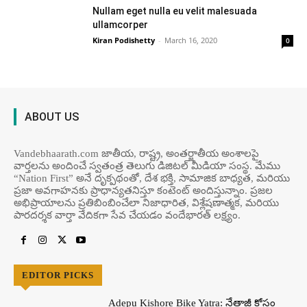
Nullam eget nulla eu velit malesuada
ullamcorper
Kiran Podishetty
-
March 16, 2020
0
ABOUT US
Vandebhaarath.com జాతీయ, రాష్ట్ర, అంతర్జాతీయ అంశాలపై
వార్తలను అందించే స్వతంత్ర తెలుగు డిజిటల్ మీడియా సంస్థ. మేము
“Nation First” అనే దృక్పథంతో, దేశ భక్తి, సామాజిక బాధ్యత, మరియు
ప్రజా అవగాహనకు ప్రాధాన్యతనిస్తూ కంటెంట్ అందిస్తున్నాం. ప్రజల
అభిప్రాయాలను ప్రతిబింబించేలా నిజాధారిత, విశ్లేషణాత్మక, మరియు
పారదర్శక వార్తా వేదికగా సేవ చేయడం వందేభార‌త్ ల‌క్ష్యం.
EDITOR PICKS
Adepu Kishore Bike Yatra: నేతాజీ కోసం