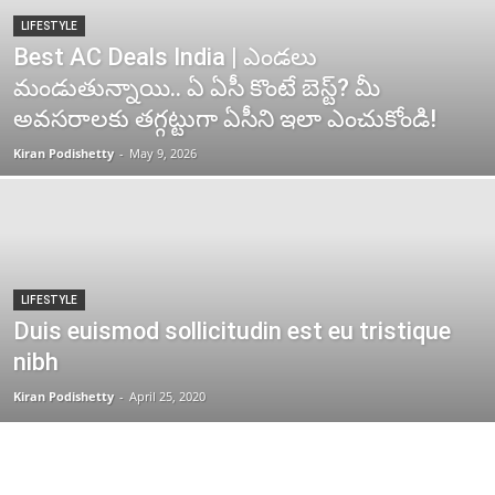
LIFESTYLE
Best AC Deals India | ఎండలు
మండుతున్నాయి.. ఏ ఏసీ కొంటే బెస్ట్? మీ
అవసరాలకు తగ్గట్టుగా ఏసీని ఇలా ఎంచుకోండి!
Kiran Podishetty
-
May 9, 2026
LIFESTYLE
Duis euismod sollicitudin est eu tristique
nibh
Kiran Podishetty
-
April 25, 2020