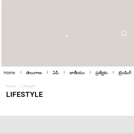
Home
తెలంగాణ
ఏపీ
జాతీయం
ప్రత్యేకం
ట్రెండింగ్
Home
Lifestyle
LIFESTYLE
Andhrapradesh
Auto
Business
Career
Crime
Education
Elections
Entertainment
Lifestyle
Literature
Local
National
Special Stories
Sports
Technology
Telangana
Trending News
Uncategorised
Viral
Web Stories
World
తాజా వార్తలు