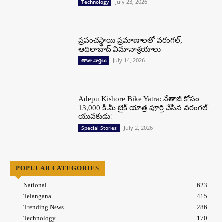
July 23, 2026
Technology
ప్రపంచస్థాయి ప్రమాణాలతో వరంగల్,
ఆదిలాబాద్ విమానాశ్రయాలు
July 14, 2026
తాజా వార్తలు
Adepu Kishore Bike Yatra: నేతాజీ కోసం
13,000 కి.మీ బైక్ యాత్ర పూర్తి చేసిన వరంగల్
యువకుడు!
July 2, 2026
Special Stories
POPULAR CATEGORIES
National
623
Telangana
415
Trending News
286
Technology
170