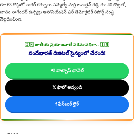
రూ.63 కోట్లతో నాగర్ కర్నూలు ఎమ్మెల్యే మర్రి జనార్దన్ రెడ్డి, రూ.40 కోట్లతో,
దానం నాగేందర్ ఉన్నట్లు అసోసియేషన్ ఫర్ డెమోక్రటిక్ రిపోర్ట్ సంస్థ
వెల్లడించింది.
🇮🇳 జాతీయ ప్రయోజనాలే పరమావధిగా.. 🇮🇳
వందేభారత్ డిజిటల్ సైన్యంలో చేరండి!
📢 వాట్సాప్ ఛానెల్
𝕏 ఫాలో అవ్వండి
f ఫేస్‌బుక్ లైక్