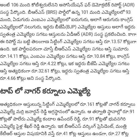
అంటే 106 మంది కోటీశ్వరులేనని అసోసియేషన్ ఫర్ డెమోక్రటిక్ రిపోర్ట్ (ADR)
సంస్థ పేర్కొంది. బీఆర్ఎస్ (BRS) పార్టీలో ఉన్న 101 మంది ఎమ్మెల్యేలలో 93
మంది, ఏడుగురు ఎంఐఎం ఎమ్మెల్యేలలో ఐదుగురు, అలాగే ఆరుగురు కాంగ్రెస్
ఎమ్మెల్యేలలో నలుగురు, ఇద్దరు బీజేపీ(BJP) ఎమ్మెల్యేల ఆస్తులు అలాగే ఇద్దరు
స్వతంత్ర ఎమ్మెల్యేల సగటు ఆస్తులను ఏడీఆర్ (ADR) సంస్థ ప్రకటించింది. కాగా
ఈ రిపోర్ట్ ను బట్టి తెలంగాణ సిట్టింగ్ ఎమ్మెల్యేల సగటు ఆస్తి రూ.13.57 కోట్లుగా
ఉంది. ఇక పార్టీలపరంగా చూస్తే బీఆర్ఎస్ ఎమ్మెల్యేల సగటు ఆస్తి సుమారు
రూ.14.11 కోట్లు, ఎంఐఎం ఎమ్మెల్యేల సగటు ఆస్తి రూ.10.84 కోట్లు, కాంగ్రెస్
ఎమ్మెల్యేల సగటు ఆస్తి రూ.4.22 కోట్లు, ఇక ఇద్దరు బీజేపీ ఎమ్మెల్యేల సగటు
ఆస్తి అత్యధికంగా రూ.32.61 కోట్లు, ఇద్దరు స్వతంత్ర ఎమ్మెల్యేల సగటు ఆస్తి
రూ.4.66 కోట్లు అని సంస్థ పేర్కొంది.
టాప్ లో నాగర్ కర్నూలు ఎమ్మెల్యే
అత్యధికంగా ఆస్తులున్న సిట్టింగ్ ఎమ్మెల్యేలలో రూ.161 కోట్లతో నాగర్ కర్నూలు
ఎమ్మెల్యే మర్రి జనార్దన్ రెడ్డి అగ్రస్థానంలో ఉన్నారు. ఆ తర్వాతి స్థానాల్లో రూ.91
కోట్లతో పాలేరు ఎమ్మెల్యే కందాల ఉపేందర్ రెడ్డి, రూ.91 కోట్లతో భువనగిరి
ఎమ్మెల్యే పైళ్ల శేఖర్ రెడ్డి ఉన్నారు. ఇక బీఆర్ఎస్ వర్కింగ్ ప్రెసిడెంట్, మంత్రి
కేటీఆర్ ఆస్తుల విషయానికి వస్తే రూ.41 కోట్ల ఆస్తులు ఉండగా, రూ.27 కోట్ల