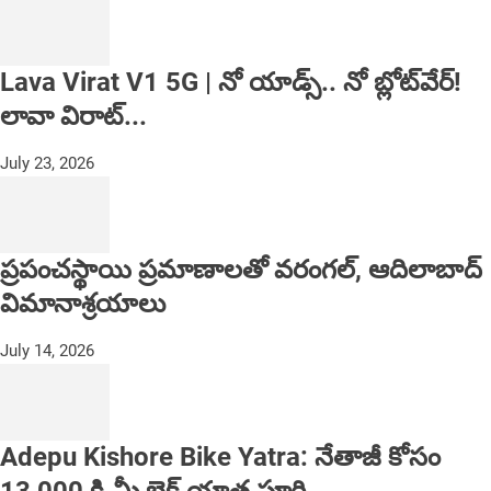
Lava Virat V1 5G | నో యాడ్స్.. నో బ్లోట్‌వేర్!
లావా విరాట్...
July 23, 2026
ప్రపంచస్థాయి ప్రమాణాలతో వరంగల్, ఆదిలాబాద్
విమానాశ్రయాలు
July 14, 2026
Adepu Kishore Bike Yatra: నేతాజీ కోసం