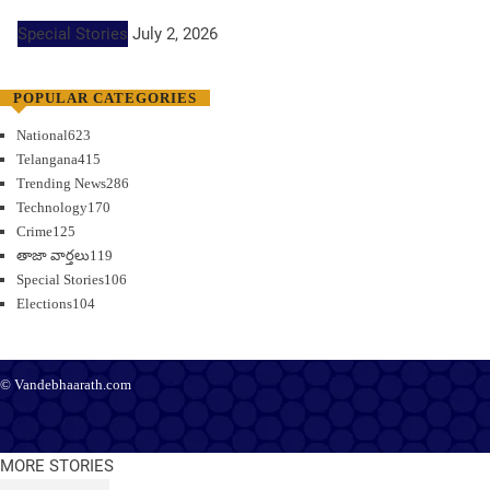
Special Stories
July 2, 2026
POPULAR CATEGORIES
National
623
Telangana
415
Trending News
286
Technology
170
Crime
125
తాజా వార్తలు
119
Special Stories
106
Elections
104
© Vandebhaarath.com
About Us
Contact Us
Terms and Conditions
Privacy Policy
Advertise
Editorial Policy
Support
MORE STORIES