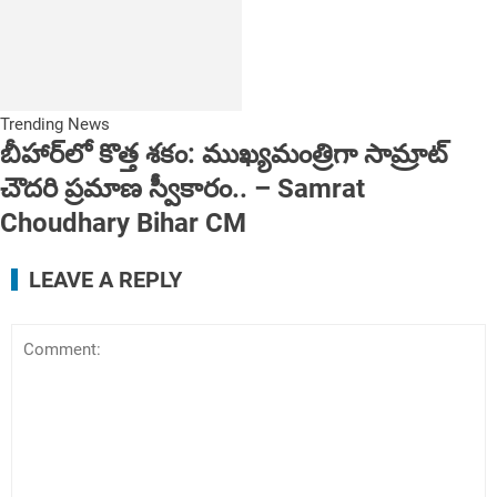
Trending News
బీహార్‌లో కొత్త శకం: ముఖ్యమంత్రిగా సామ్రాట్
చౌదరి ప్రమాణ స్వీకారం.. – Samrat
Choudhary Bihar CM
LEAVE A REPLY