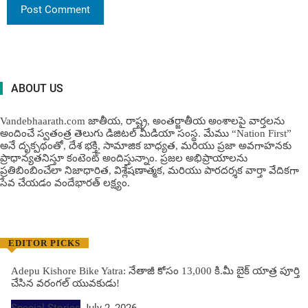
ABOUT US
Vandebhaarath.com జాతీయ, రాష్ట్ర, అంతర్జాతీయ అంశాలపై వార్తలను
అందించే స్వతంత్ర తెలుగు డిజిటల్ మీడియా సంస్థ. మేము “Nation First”
అనే దృక్పథంతో, దేశ భక్తి, సామాజిక బాధ్యత, మరియు ప్రజా అవగాహనకు
ప్రాధాన్యతనిస్తూ కంటెంట్ అందిస్తున్నాం. ప్రజల అభిప్రాయాలను
ప్రతిబింబించేలా నిజాధారిత, విశ్లేషణాత్మక, మరియు పారదర్శక వార్తా వేదికగా
సేవ చేయడం వందేభార‌త్ ల‌క్ష్యం.
EDITOR PICKS
Adepu Kishore Bike Yatra: నేతాజీ కోసం 13,000 కి.మీ బైక్ యాత్ర పూర్తి
చేసిన వరంగల్ యువకుడు!