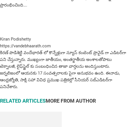
ప్రారంభించింది….
Kiran Podishetty
https://vandebhaarath.com
కిర‌ణ్ పొడిశెట్టి వందేభారత్ లో కొన్నేళ్లుగా న్యూస్ కంటెంట్ ప్రొవైడ్ గా ఎడిటర్‌గా
పని చేస్తున్నారు. ముఖ్యంగా జాతీయం, అంత‌ర్జాతీయ అంశాల‌తోపాటు
టెక్నాల‌జీ, లైఫ్‌స్టైల్‌ కు సంబంధించిన తాజా వార్తల‌ను అందిస్తుంటారు.
జర్నలిజంలో ఆయ‌న‌కు 17 సంవత్సరాలకు పైగా అనుభవం ఉంది. ఈనాడు,
ఆంధ్ర‌జ్యోతి, సాక్షి స‌హా వివిధ ప్ర‌ముఖ‌ ప‌త్రిక‌ల్లో సీనియ‌ర్‌ స‌బ్ఎడిట‌ర్‌గా
ప‌నిచేశారు.
RELATED ARTICLES
MORE FROM AUTHOR