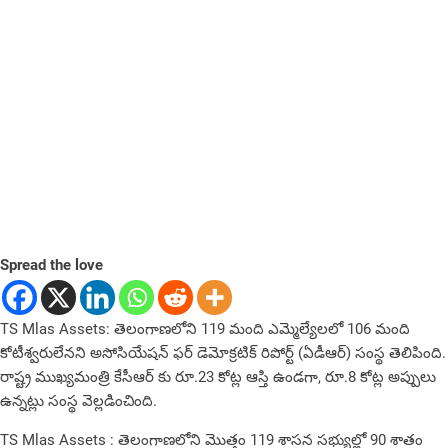
Spread the love
TS Mlas Assets: తెలంగాణలోని 119 మంది ఎమ్మెల్యేలలో 106 మంది
కోటీశ్వరులేనని అసోసియేషన్ ఫర్ డెమోక్రటిక్ రిపోర్ట్ (ఏడీఆర్) సంస్థ తెలిపింది.
రాష్ట్ర ముఖ్యమంత్రి కేసీఆర్ కు రూ.23 కోట్ల ఆస్తి ఉండగా, రూ.8 కోట్ల అప్పులు
ఉన్నట్లు సంస్థ వెల్లడించింది.
TS Mlas Assets : తెలంగాణలోని మొత్తం 119 శాసన సభ్యుల్లో 90 శాతం