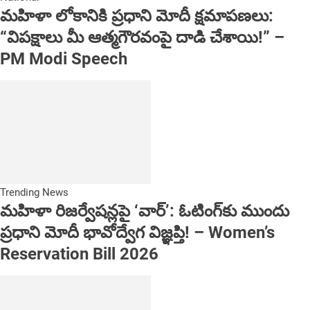
మహిళా లోకానికి ప్రధాని మోదీ క్షమాపణలు:
“విపక్షాలు మీ ఆత్మగౌరవంపై దాడి చేశాయి!” –
PM Modi Speech
Trending News
మహిళా రిజర్వేషన్లపై ‘వార్’: ఓటింగ్‌కు ముందు
ప్రధాని మోదీ భావోద్వేగ విజ్ఞప్తి! – Women’s
Reservation Bill 2026