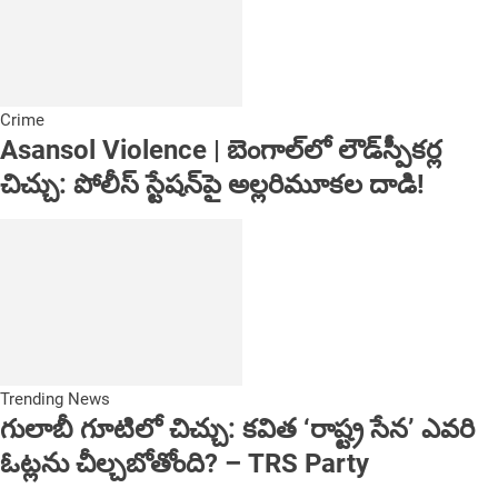
Crime
Asansol Violence | బెంగాల్‌లో లౌడ్‌స్పీకర్ల
చిచ్చు: పోలీస్ స్టేషన్‌పై అల్లరిమూకల దాడి!
Trending News
గులాబీ గూటిలో చిచ్చు: కవిత ‘రాష్ట్ర సేన’ ఎవరి
ఓట్లను చీల్చబోతోంది? – TRS Party