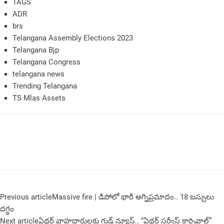
TAGS
ADR
brs
Telangana Assembly Elections 2023
Telangana Bjp
Telangana Congress
telangana news
Trending Telangana
TS Mlas Assets
Previous article
Massive fire | డిపోలో భారీ అగ్నిప్రమాదం.. 18 బస్సులు
దగ్ధం
Next article
ఏథర్ వాహదారులకు గుడ్ న్యూస్.. “ఏథర్ సర్వీస్ కార్నివాల్”