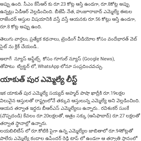
అప్పు ఉంది. సీఎం కేసీఆర్ కు రూ.23 కోట్ల ఆస్తి ఉండగా, రూ.8కోట్ల అప్పు
ఉన్నట్లు ఏడీఆర్ వెల్లడించింది. బీజేపీ నేత, హుజూరాబాద్ ఎమ్మెల్యే ఈటల
రాజేందర్ ఆస్తుల విషయానికి వస్తే వస్తే ఆయనకు రూ.56 కోట్లు ఆస్తి ఉండగా,
రూ.8 కోట్ల అప్పు ఉంది.
తెలుగు వార్తలు, ప్రత్యేక కథనాలు, ట్రెండింగ్ వీడియోల కోసం
వందేభారత్
వెబ్
సైట్ ను క్లిక్ చేయండి..
అలాగే న్యూస్ అప్డేట్స్ కోసం
గూగుల్ న్యూస్ (Google News)
,
తోపాటు
ట్విట్టర్
లో,
WhatsApp
లోనూ సంప్రదించవచ్చు.
యాకుత్ పుర ఎమ్మెల్యే లీస్ట్
ఇక యాకుత్ పుర ఎమ్మెల్యే సయ్యద్ అహ్మద్ పాషా ఖాద్రీకి రూ.19లక్షల
విలువైన ఆస్తులతో రాష్ట్రంలోనే తక్కువ ఆస్తులున్న ఎమ్మెల్యే అని వెల్లడించింది.
ఆయన తర్వాత ఇద్దరు బీఆర్ఎస్ ఎమ్మెల్యేలు ఉన్నారు.. రవిశంకర్ సుంకే
(చొప్పదండి) కేవలం రూ.20లక్షలతో, ఆత్రం సక్కు (ఆసిఫాబాద్) రూ.27 లక్షలతో
తర్వాత స్థానాల్లో ఉన్నారు.
లయబిలిటీస్ లో రూ.కోటికి పైగా ఉన్న ఎమ్మెల్యేల జాబితాలో రూ.94కోట్లతో
పాలేరు ఎమ్మెల్యే కందాల ఉపేందర్ రెడ్డి టాప్ లో ఉండగా ఆ తర్వాతి స్థానంలో