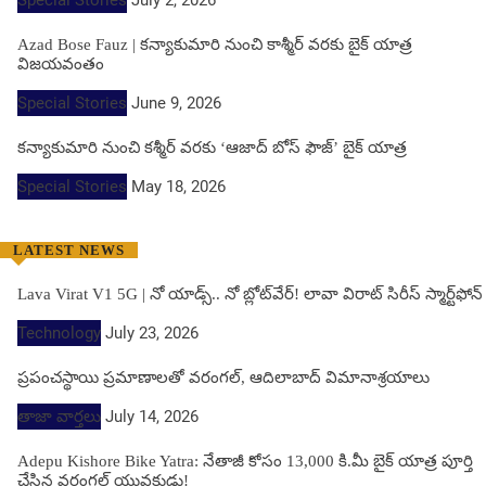
Special Stories
July 2, 2026
Azad Bose Fauz | కన్యాకుమారి నుంచి కాశ్మీర్ వరకు బైక్ యాత్ర
విజయవంతం
Special Stories
June 9, 2026
కన్యాకుమారి నుంచి కశ్మీర్ వరకు ‘ఆజాద్ బోస్ ఫౌజ్’ బైక్ యాత్ర
Special Stories
May 18, 2026
LATEST NEWS
Lava Virat V1 5G | నో యాడ్స్.. నో బ్లోట్‌వేర్! లావా విరాట్ సిరీస్ స్మార్ట్‌ఫోన్​
Technology
July 23, 2026
ప్రపంచస్థాయి ప్రమాణాలతో వరంగల్, ఆదిలాబాద్ విమానాశ్రయాలు
తాజా వార్తలు
July 14, 2026
Adepu Kishore Bike Yatra: నేతాజీ కోసం 13,000 కి.మీ బైక్ యాత్ర పూర్తి
చేసిన వరంగల్ యువకుడు!