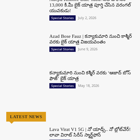
13,000 కి.మీ బైక్ యాత్ర పూర్తి చేసిన వరంగల్
యువకుడు!
July 2, 2026
Special Stories
Azad Bose Fauz | కన్యాకుమారి నుంచి కాశ్మీర్
వరకు బైక్ యాత్ర విజయవంతం
June 9, 2026
Special Stories
కన్యాకుమారి నుంచి కశ్మీర్ వరకు ‘ఆజాద్ బోస్
ఫౌజ్’ బైక్ యాత్ర
May 18, 2026
Special Stories
LATEST NEWS
Lava Virat V1 5G | నో యాడ్స్.. నో బ్లోట్‌వేర్!
లావా విరాట్ సిరీస్ స్మార్ట్‌ఫోన్​