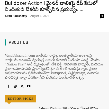
Bulldozer Action | మైనర్ బాలికపై రేప్‌ కేసులో
నిందితుడి బేకరీని కూల్చేసిన ప్రభుత్వం.....
Kiran Podishetty
-
August 3, 2024
0
ABOUT US
Vandebhaarath.com జాతీయ, రాష్ట్ర, అంతర్జాతీయ అంశాలపై
వార్తలను అందించే స్వతంత్ర తెలుగు డిజిటల్ మీడియా సంస్థ. మేము
“Nation First” అనే దృక్పథంతో, దేశ భక్తి, సామాజిక బాధ్యత, మరియు
ప్రజా అవగాహనకు ప్రాధాన్యతనిస్తూ కంటెంట్ అందిస్తున్నాం. ప్రజల
అభిప్రాయాలను ప్రతిబింబించేలా నిజాధారిత, విశ్లేషణాత్మక, మరియు
పారదర్శక వార్తా వేదికగా సేవ చేయడం వందేభార‌త్ ల‌క్ష్యం.
EDITOR PICKS
Adepu Kishore Bike Yatra: నేతాజీ కోసం