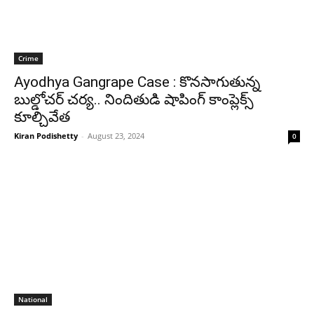
Crime
Ayodhya Gangrape Case : కొన‌సాగుతున్న
బుల్డోచ‌ర్ చ‌ర్య‌.. నిందితుడి షాపింగ్ కాంప్లెక్స్
కూల్చివేత‌
Kiran Podishetty
-
August 23, 2024
0
National