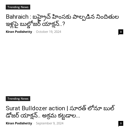
Trending News
Bahraich : బ‌హ్రైచ్ హింసకు పాల్పడిన నిందితుల
ఇళ్లపై బుల్డోజ‌ర్ యాక్షన్..?
Kiran Podishetty
-
October 19, 2024
0
Trending News
Surat Bulldozer action | సూరత్ లోనూ బుల్
డోజర్ యాక్షన్.. అక్రమ కట్టడాల...
Kiran Podishetty
-
September 9, 2024
0