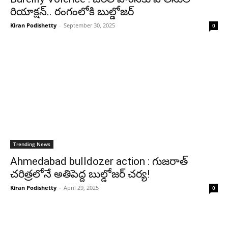
రియాక్ష‌న్‌.. రంగంలోకి బుల్డోజర్
Kiran Podishetty
-
September 30, 2025
0
Trending News
Ahmedabad bulldozer action : గుజరాత్
చరిత్రలోనే అతిపెద్ద బుల్డోజర్ చర్య!
Kiran Podishetty
-
April 29, 2025
0