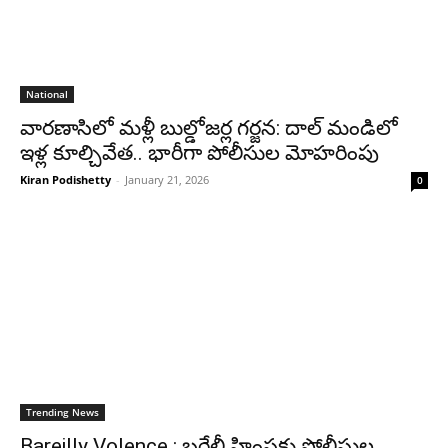
National
వారణాసిలో మళ్లీ బుల్డోజర్ల గర్జన: దాల్ మండిలో
ఇళ్ల కూల్చివేత.. భారీగా పోలీసుల మోహరింపు
Kiran Podishetty
-
January 21, 2026
0
Trending News
Bareilly Volence : బరేలీ హింసకు పోలీసుల