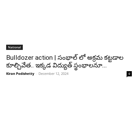
National
Bulldozer action | సంభాల్ లో అక్ర‌మ క‌ట్ట‌డాల
కూల్చివేత‌.. ఇక్క‌డ విద్యుత్ స్థంభాల‌నూ...
Kiran Podishetty
-
December 12, 2024
0