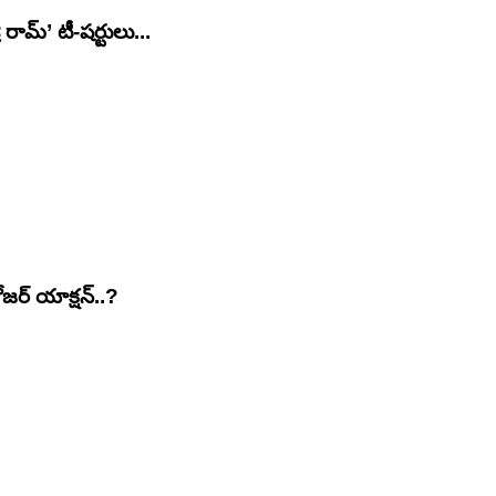
ీ రామ్’ టీ-షర్టులు...
జ‌ర్ యాక్షన్..?