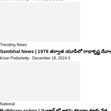
Trending News
Sambhal News | 1978 తర్వాత యూపీలో రాధాకృష్ణ దేవాలయ
Kiran Podishetty
-
December 18, 2024
0
National
Bulldozer action | సంభాల్ లో అక్ర‌మ క‌ట్ట‌డాల కూల్చివేత‌.. ఇ