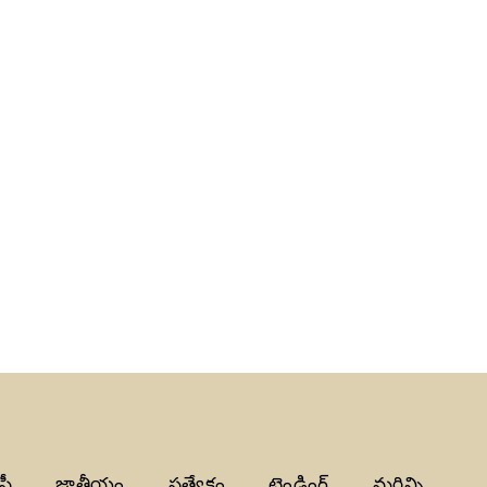
పీ
జాతీయం
ప్రత్యేకం
ట్రెండింగ్
మరిన్ని