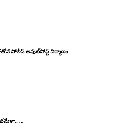
 పోలీస్ అవుట్‌పోస్ట్ నిర్మాణం
ేళా.. ...