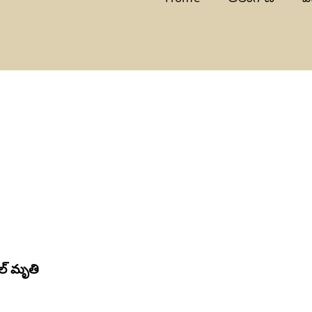
‌ల్ మృతి