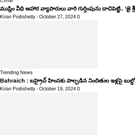
Crime
ముస్లిం వీధి ఆహార వ్యాపారులు వారి గుర్తింపును దాచిపెట్టి.. ‘జై శ్ర
Kiran Podishetty
-
October 27, 2024
0
Trending News
Bahraich : బ‌హ్రైచ్ హింసకు పాల్పడిన నిందితుల ఇళ్లపై బుల్డో
Kiran Podishetty
-
October 19, 2024
0