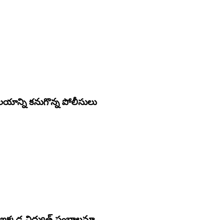
ాన్ని కనుగొన్న పోలీసులు
క్క‌డ విద్యుత్ స్థంభాల‌నూ...