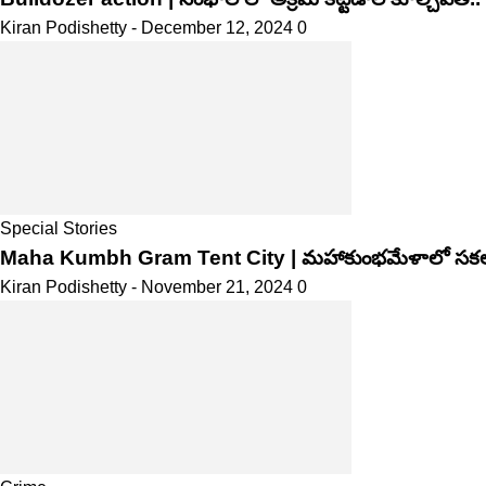
Kiran Podishetty
-
December 12, 2024
0
Special Stories
Maha Kumbh Gram Tent City | మ‌హాకుంభ‌మేళాలో సకల సౌ
Kiran Podishetty
-
November 21, 2024
0