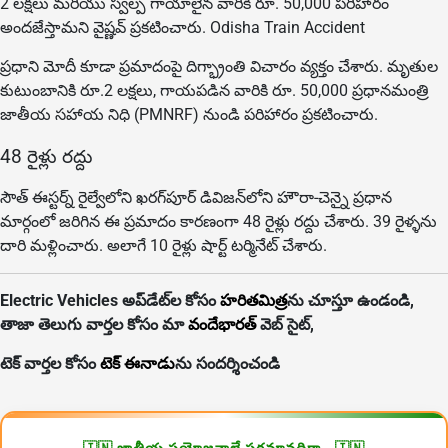
2 లక్షలు మరియు స్వల్ప గాయాలైన వారికి రూ. 50,000 పరిహారం
అందజేస్తామని వైష్ణవ్ ప్రకటించారు. Odisha Train Accident
ప్రధాని మోదీ కూడా ప్రమాదంపై దిగ్భ్రాంతి విచారం వ్యక్తం చేశారు. మృతుల
కుటుంబానికి రూ.2 లక్షలు, గాయపడిన వారికి రూ. 50,000 ప్రధానమంత్రి
జాతీయ సహాయ నిధి (PMNRF) నుండి పరిహారం ప్రకటించారు.
48 రైళ్లు రద్దు
సౌత్ ఈస్టర్న్ రైల్వేలోని ఖరగ్‌పూర్ డివిజన్‌లోని హౌరా-చెన్నై ప్రధాన
మార్గంలో జరిగిన ఈ ప్రమాదం కారణంగా 48 రైళ్లు రద్దు చేశారు. 39 రైళ్ళను
దారి మళ్లించారు. అలాగే 10 రైళ్లు షార్ట్ టర్మినేట్ చేశారు.
Electric Vehicles అప్‌డేట్‌ల కోసం
హరితమిత్ర
ను చూస్తూ ఉండండి,
తాజా తెలుగు వార్తల కోసం మా
వందేభారత్
వెబ్ సైట్,
టెక్ వార్తల కోసం
టెక్ ఈనాడు
ను సందర్శించండి