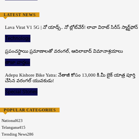
LATEST NEWS
Lava Virat V1 5G | నో యాడ్స్.. నో బ్లోట్‌వేర్! లావా విరాట్ సిరీస్ స్మార్ట్‌ఫోన్​
Technology
ప్రపంచస్థాయి ప్రమాణాలతో వరంగల్, ఆదిలాబాద్ విమానాశ్రయాలు
తాజా వార్తలు
Adepu Kishore Bike Yatra: నేతాజీ కోసం 13,000 కి.మీ బైక్ యాత్ర పూర్తి
చేసిన వరంగల్ యువకుడు!
Special Stories
POPULAR CATEGORIES
National
623
Telangana
415
Trending News
286