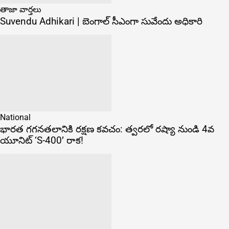
తాజా వార్తలు
Suvendu Adhikari | బెంగాల్ సీఎంగా సువేందు అధికారి
National
భారత గగనతలానికి రక్షణ కవచం: త్వరలో రష్యా నుండి 4వ
యూనిట్ ‘S-400’ రాక!