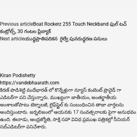
Previous article
Boat Rockerz 255 Touch Neckband ఫుల్ టచ్
కంట్రోల్స్, 30 గంటల ప్లేబ్యాక్
Next article
యుద్ధప్రాతిపదికన రైల్వే పునరుద్ధరణ పనులు
Kiran Podishetty
https://vandebhaarath.com
కిర‌ణ్ పొడిశెట్టి వందేభారత్ లో కొన్నేళ్లుగా న్యూస్ కంటెంట్ ప్రొవైడ్ గా
ఎడిటర్‌గా పని చేస్తున్నారు. ముఖ్యంగా జాతీయం, అంత‌ర్జాతీయ
అంశాల‌తోపాటు టెక్నాల‌జీ, లైఫ్‌స్టైల్‌ కు సంబంధించిన తాజా వార్తల‌ను
అందిస్తుంటారు. జర్నలిజంలో ఆయ‌న‌కు 17 సంవత్సరాలకు పైగా అనుభవం
ఉంది. ఈనాడు, ఆంధ్ర‌జ్యోతి, సాక్షి స‌హా వివిధ ప్ర‌ముఖ‌ ప‌త్రిక‌ల్లో సీనియ‌ర్‌
స‌బ్ఎడిట‌ర్‌గా ప‌నిచేశారు.