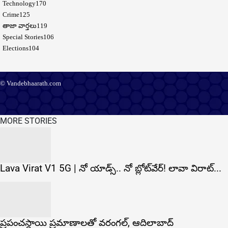
Technology
170
Crime
125
తాజా వార్తలు
119
Special Stories
106
Elections
104
© Vandebhaarath.com
About Us
Contact Us
Terms and Conditions
Privacy Policy
Advertise
Editorial Policy
Support
MORE STORIES
Lava Virat V1 5G | నో యాడ్స్.. నో బ్లోట్‌వేర్! లావా విరాట్...
ప్రపంచస్థాయి ప్రమాణాలతో వరంగల్, ఆదిలాబాద్