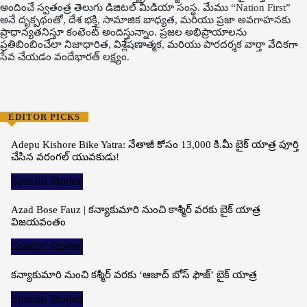
అందించే స్వతంత్ర తెలుగు డిజిటల్ మీడియా సంస్థ. మేము “Nation First”
అనే దృక్పథంతో, దేశ భక్తి, సామాజిక బాధ్యత, మరియు ప్రజా అవగాహనకు
ప్రాధాన్యతనిస్తూ కంటెంట్ అందిస్తున్నాం. ప్రజల అభిప్రాయాలను
ప్రతిబింబించేలా నిజాధారిత, విశ్లేషణాత్మక, మరియు పారదర్శక వార్తా వేదికగా
సేవ చేయడం వందేభార‌త్ ల‌క్ష్యం.
EDITOR PICKS
Adepu Kishore Bike Yatra: నేతాజీ కోసం 13,000 కి.మీ బైక్ యాత్ర పూర్తి
చేసిన వరంగల్ యువకుడు!
Special Stories
Azad Bose Fauz | కన్యాకుమారి నుంచి కాశ్మీర్ వరకు బైక్ యాత్ర
విజయవంతం
Special Stories
కన్యాకుమారి నుంచి కశ్మీర్ వరకు ‘ఆజాద్ బోస్ ఫౌజ్’ బైక్ యాత్ర
Special Stories