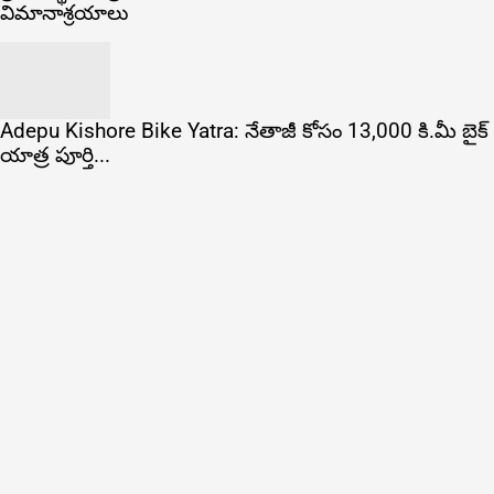
విమానాశ్రయాలు
Adepu Kishore Bike Yatra: నేతాజీ కోసం 13,000 కి.మీ బైక్
యాత్ర పూర్తి...