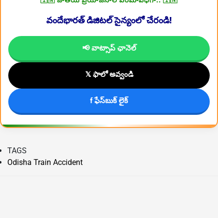
🇮🇳 జాతీయ ప్రయోజనాలే పరమావధిగా.. 🇮🇳
వందేభారత్ డిజిటల్ సైన్యంలో చేరండి!
📢 వాట్సాప్ ఛానెల్
𝕏 ఫాలో అవ్వండి
f ఫేస్‌బుక్ లైక్
TAGS
Odisha Train Accident