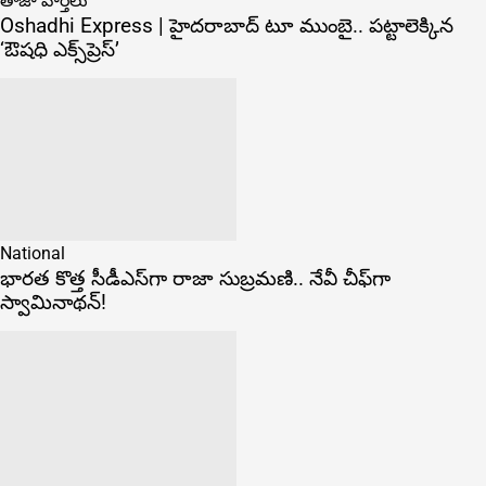
తాజా వార్తలు
Oshadhi Express | హైదరాబాద్ టూ ముంబై.. పట్టాలెక్కిన
‘ఔషధి ఎక్స్‌ప్రెస్’
National
భారత కొత్త సీడీఎస్‌గా రాజా సుబ్రమణి.. నేవీ చీఫ్‌గా
స్వామినాథన్!