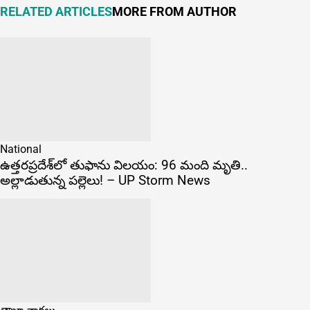
RELATED ARTICLES
MORE FROM AUTHOR
National
ఉత్తరప్రదేశ్‌లో తుఫాను విలయం: 96 మంది మృతి..
అల్లాడుతున్న పల్లెలు! – UP Storm News