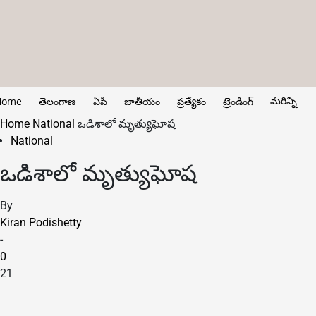
మరిన్ని
Home
తెలంగాణ
ఏపీ
జాతీయం
ప్రత్యేకం
ట్రెండింగ్
Home
National
ఒడిశాలో మృత్యుఘోష
National
ఒడిశాలో మృత్యుఘోష
By
Kiran Podishetty
-
0
21