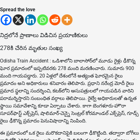
Spread the love
నిద్రలోనే ప్రాణాలు విడిచిన ప్రయాణికులు
278కి చేరిన మృతుల సంఖ్య
Odisha Train Accident : ఒడిశాలోని బాలాసోర్‌లో మూడు రైళ్లు ఢీకొన్న
ఘోర ప్రమాదంలో ఇప్పటివరకు 278 మంది మరణించారు. సుమారు 900
మంది గాయపడ్డారు. 20 ఏళ్లలో దేశంలోనే అత్యంత ఘోరమైన రైలు
ప్రమాదం అని అధికారులు శనివారం తెలిపారు. ప్రధాని నరేంద్ర మోదీ రైలు
ప్రమాద స్థలాన్ని సందర్శించి, కటక్‌లోని ఆసుపత్రులలో గాయపడిన వారిని
పరామర్శిస్తారని సంబంధిత వర్గాలు తెలిపాయి. రైల్వే అధికారులతో ఉన్నత
స్థాయి సమావేశాన్ని కూడా ఏర్పాటు చేశారు. కాగా బెంగళూరు-హౌరా
సూపర్‌ఫాస్ట్ ఎక్స్‌ప్రెస్, షాలిమార్-చెన్నై సెంట్రల్ కోరమాండల్ ఎక్స్‌ప్రెస్, గూడ్స్
రైలు ఢీకొన్న ప్రమాదం పెనువిషాదాన్ని నింపింది.
ఈ ప్రమాదంలో ఒక రైలు మరొకదానిపైకి బలంగా ఢీకొట్టింది. తద్వారా బోగీలు