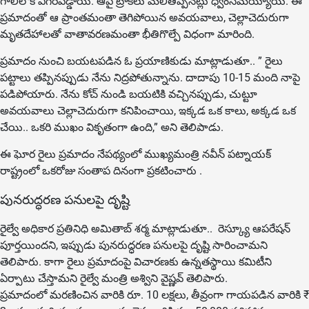
గాలిలోకి ఎగిరిపడ్డాయి. ఆపై ట్రాక్‌లు మెలితిప్పినట్లు ధ్వంసమయ్యాయి. ఈ
ప్రమాదంతో ఆ ప్రాంతమంతా తెగిపోయిన అవయవాలు, చెల్లాచెదురుగా
మృతదేహాలతో వాతావరణమంతా భీతిగొల్పే విధంగా మారింది.
ప్రమాదం నుంచి బయటపడిన ఓ ప్రయాణికుడు మాట్లాడుతూ.. ” రైలు
పట్టాలు తప్పినప్పుడు నేను నిద్రపోతున్నాను. దాదాపు 10-15 మంది నాపై
పడిపోయారు. నేను కోచ్ నుండి బయటికి వచ్చినప్పుడు, చుట్టూ
అవయవాలు చెల్లాచెదురుగా కనిపించాయి, ఇక్కడ ఒక కాలు, అక్కడ ఒక
చేయి.. ఒకరి ముఖం వికృతంగా ఉంది,” అని తెలిపాడు.
ఈ ఘోర రైలు ప్రమాదం నేపథ్యంలో ముఖ్యమంత్రి నవీన్ పట్నాయక్
రాష్ట్రంలో ఒకరోజు సంతాప దినంగా ప్రకటించారు .
పునరుద్ధరణ పనులపై దృష్టి
రైల్వే అధికార ప్రతినిధి అమితాబ్ శర్మ మాట్లాడుతూ.. రెస్క్యూ ఆపరేషన్
పూర్తయిందని, ఇప్పుడు పునరుద్ధరణ పనులపై దృష్టి సారించామని
తెలిపారు. కాగా రైలు ప్రమాదంపై విచారణకు ఉన్నతస్థాయి కమిటీని
ఏర్పాటు చేస్తామని రైల్వే మంత్రి అశ్విని వైష్ణవ్ తెలిపారు.
ప్రమాదంలో మరణించిన వారికి రూ. 10 లక్షలు, తీవ్రంగా గాయపడిన వారికి ₹