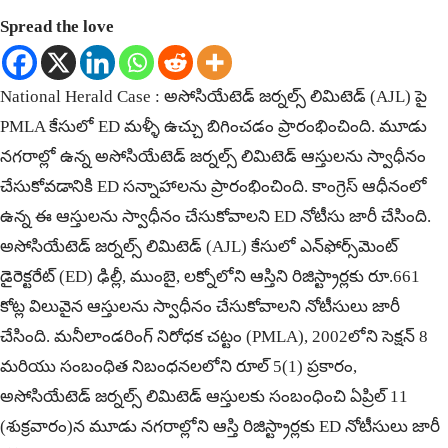
Spread the love
National Herald Case : అసోసియేటెడ్ జర్నల్స్ లిమిటెడ్ (AJL) పై
PMLA కేసులో ED మళ్ళీ ఉచ్చు బిగించడం ప్రారంభించింది. మూడు
నగరాల్లో ఉన్న అసోసియేటెడ్ జర్నల్స్ లిమిటెడ్ ఆస్తులను స్వాధీనం
చేసుకోవడానికి ED సన్నాహాలను ప్రారంభించింది. కాంగ్రెస్ ఆధీనంలో
ఉన్న ఈ ఆస్తులను స్వాధీనం చేసుకోవాలని ED నోటీసు జారీ చేసింది.
అసోసియేటెడ్ జర్నల్స్ లిమిటెడ్ (AJL) కేసులో ఎన్‌ఫోర్స్‌మెంట్
డైరెక్టరేట్ (ED) ఢిల్లీ, ముంబై, లక్నోలోని ఆస్తిని రిజిస్ట్రార్లకు రూ.661
కోట్ల విలువైన ఆస్తులను స్వాధీనం చేసుకోవాలని నోటీసులు జారీ
చేసింది. మనీలాండరింగ్ నిరోధక చట్టం (PMLA), 2002లోని సెక్షన్ 8
మరియు సంబంధిత నిబంధనలలోని రూల్ 5(1) ప్రకారం,
అసోసియేటెడ్ జర్నల్స్ లిమిటెడ్ ఆస్తులకు సంబంధించి ఏప్రిల్ 11
(శుక్రవారం)న మూడు నగరాల్లోని ఆస్తి రిజిస్ట్రార్లకు ED నోటీసులు జారీ