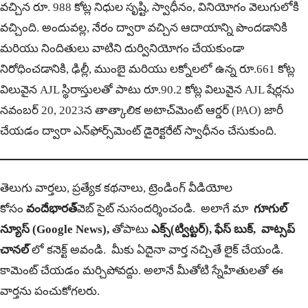
వచ్చిన రూ. 988 కోట్ల నిధుల సృష్టి, స్వాధీనం, వినియోగం వెలుగులోకి
వచ్చింది. అందువల్ల, నేరం ద్వారా వచ్చిన ఆదాయాన్ని పొందడానికి
మరియు నిందితులు వాటిని దుర్వినియోగం చేయకుండా
నిరోధించడానికి, ఢిల్లీ, ముంబై మరియు లక్నోలలో ఉన్న రూ.661 కోట్ల
విలువైన AJL స్థిరాస్తులతో పాటు రూ.90.2 కోట్ల విలువైన AJL షేర్లను
నవంబర్ 20, 2023న తాత్కాలిక అటాచ్‌మెంట్ ఆర్డర్ (PAO) జారీ
చేయడం ద్వారా ఎన్‌ఫోర్స్‌మెంట్ డైరెక్టరేట్ స్వాధీనం చేసుకుంది.
తెలుగు వార్తలు, ప్రత్యేక కథనాలు, ట్రెండింగ్ వీడియోల
కోసం
వందేభారత్
వెబ్ సైట్ నుసందర్శించండి. అలాగే మా
గూగుల్
న్యూస్ (Google News),
తోపాటు
ఎక్స్(ట్విట్టర్)
,
ఫేస్ బుక్
,
వాట్సప్
చానల్
లో కనెక్ట్ అవండి. మీకు ఏదైనా వార్త నచ్చితే లైక్ చేయండి.
కామెంట్ చేయడం మర్చిపోవద్దు. అలానే మీతోటి స్నేహితులతో ఈ
వార్తను పంచుకోగలరు.