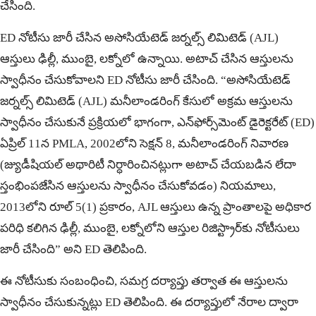
చేసింది.
ED నోటీసు జారీ చేసిన అసోసియేటెడ్ జర్నల్స్ లిమిటెడ్ (AJL)
ఆస్తులు ఢిల్లీ, ముంబై, లక్నోలో ఉన్నాయి. అటాచ్ చేసిన ఆస్తులను
స్వాధీనం చేసుకోవాలని ED నోటీసు జారీ చేసింది. “అసోసియేటెడ్
జర్నల్స్ లిమిటెడ్ (AJL) మనీలాండరింగ్ కేసులో అక్రమ ఆస్తులను
స్వాధీనం చేసుకునే ప్రక్రియలో భాగంగా, ఎన్‌ఫోర్స్‌మెంట్ డైరెక్టరేట్ (ED)
ఏప్రిల్ 11న PMLA, 2002లోని సెక్షన్ 8, మనీలాండరింగ్ నివారణ
(జ్యుడీషియల్ అథారిటీ నిర్ధారించినట్లుగా అటాచ్ చేయబడిన లేదా
స్తంభింపజేసిన ఆస్తులను స్వాధీనం చేసుకోవడం) నియమాలు,
2013లోని రూల్ 5(1) ప్రకారం, AJL ఆస్తులు ఉన్న ప్రాంతాలపై అధికార
పరిధి కలిగిన ఢిల్లీ, ముంబై, లక్నోలోని ఆస్తుల రిజిస్ట్రార్‌కు నోటీసులు
జారీ చేసింది” అని ED తెలిపింది.
ఈ నోటీసుకు సంబంధించి, సమగ్ర దర్యాప్తు తర్వాత ఈ ఆస్తులను
స్వాధీనం చేసుకున్నట్లు ED తెలిపింది. ఈ దర్యాప్తులో నేరాల ద్వారా