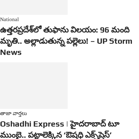
National
ఉత్తరప్రదేశ్‌లో తుఫాను విలయం: 96 మంది
మృతి.. అల్లాడుతున్న పల్లెలు! – UP Storm
News
తాజా వార్తలు
Oshadhi Express | హైదరాబాద్ టూ
ముంబై.. పట్టాలెక్కిన ‘ఔషధి ఎక్స్‌ప్రెస్’