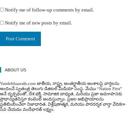
Notify me of follow-up comments by email.
Notify me of new posts by email.
ABOUT US
Vandebhaarath.com జాతీయ, రాష్ట్ర, అంతర్జాతీయ అంశాలపై వార్తలను
అందించే స్వతంత్ర తెలుగు డిజిటల్ మీడియా సంస్థ. మేము “Nation First”
అనే దృక్పథంతో, దేశ భక్తి, సామాజిక బాధ్యత, మరియు ప్రజా అవగాహనకు
ప్రాధాన్యతనిస్తూ కంటెంట్ అందిస్తున్నాం. ప్రజల అభిప్రాయాలను
ప్రతిబింబించేలా నిజాధారిత, విశ్లేషణాత్మక, మరియు పారదర్శక వార్తా వేదికగా
సేవ చేయడం వందేభార‌త్ ల‌క్ష్యం.