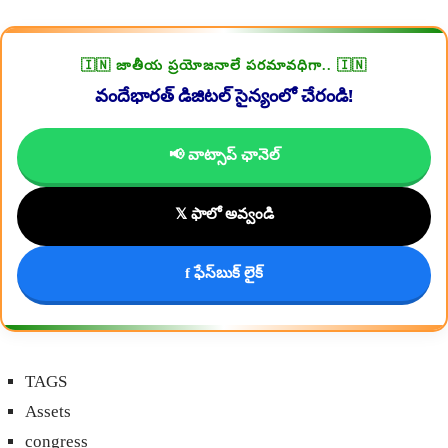
🇮🇳 జాతీయ ప్రయోజనాలే పరమావధిగా.. 🇮🇳
వందేభారత్ డిజిటల్ సైన్యంలో చేరండి!
📢 వాట్సాప్ ఛానెల్
𝕏 ఫాలో అవ్వండి
f ఫేస్‌బుక్ లైక్
TAGS
Assets
congress