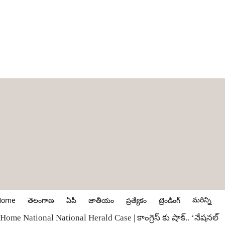
మరిన్ని
Home
తెలంగాణ
ఏపీ
జాతీయం
ప్రత్యేకం
ట్రెండింగ్
Home
National
National Herald Case | కాంగ్రెస్ కు షాక్.. ‘నేషనల్