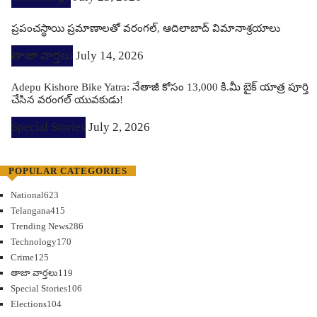
ప్రపంచస్థాయి ప్రమాణాలతో వరంగల్, ఆదిలాబాద్ విమానాశ్రయాలు
తాజా వార్తలు
July 14, 2026
Adepu Kishore Bike Yatra: నేతాజీ కోసం 13,000 కి.మీ బైక్ యాత్ర పూర్తి
చేసిన వరంగల్ యువకుడు!
Special Stories
July 2, 2026
POPULAR CATEGORIES
National
623
Telangana
415
Trending News
286
Technology
170
Crime
125
తాజా వార్తలు
119
Special Stories
106
Elections
104