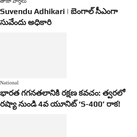
తాజా వార్తలు
Suvendu Adhikari | బెంగాల్ సీఎంగా
సువేందు అధికారి
National
భారత గగనతలానికి రక్షణ కవచం: త్వరలో
రష్యా నుండి 4వ యూనిట్ ‘S-400’ రాక!