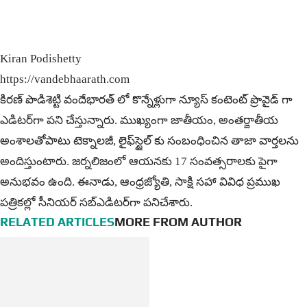
Kiran Podishetty
https://vandebhaarath.com
కిర‌ణ్ పొడిశెట్టి వందేభారత్ లో కొన్నేళ్లుగా న్యూస్ కంటెంట్ ప్రొవైడ్ గా
ఎడిటర్‌గా పని చేస్తున్నారు. ముఖ్యంగా జాతీయం, అంత‌ర్జాతీయ
అంశాల‌తోపాటు టెక్నాల‌జీ, లైఫ్‌స్టైల్‌ కు సంబంధించిన తాజా వార్తల‌ను
అందిస్తుంటారు. జర్నలిజంలో ఆయ‌న‌కు 17 సంవత్సరాలకు పైగా
అనుభవం ఉంది. ఈనాడు, ఆంధ్ర‌జ్యోతి, సాక్షి స‌హా వివిధ ప్ర‌ముఖ‌
ప‌త్రిక‌ల్లో సీనియ‌ర్‌ స‌బ్ఎడిట‌ర్‌గా ప‌నిచేశారు.
RELATED ARTICLES
MORE FROM AUTHOR