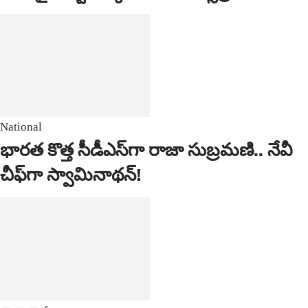
National
భారత కొత్త సీడీఎస్‌గా రాజా సుబ్రమణి.. నేవీ
చీఫ్‌గా స్వామినాథన్!