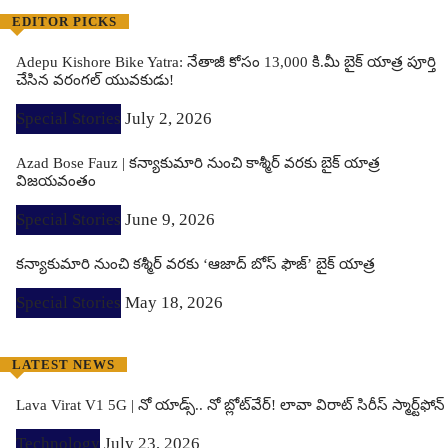
EDITOR PICKS
Adepu Kishore Bike Yatra: నేతాజీ కోసం 13,000 కి.మీ బైక్ యాత్ర పూర్తి
చేసిన వరంగల్ యువకుడు!
Special Stories
July 2, 2026
Azad Bose Fauz | కన్యాకుమారి నుంచి కాశ్మీర్ వరకు బైక్ యాత్ర
విజయవంతం
Special Stories
June 9, 2026
కన్యాకుమారి నుంచి కశ్మీర్ వరకు ‘ఆజాద్ బోస్ ఫౌజ్’ బైక్ యాత్ర
Special Stories
May 18, 2026
LATEST NEWS
Lava Virat V1 5G | నో యాడ్స్.. నో బ్లోట్‌వేర్! లావా విరాట్ సిరీస్ స్మార్ట్‌ఫోన్​
Technology
July 23, 2026