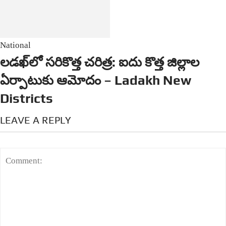
National
లడఖ్‌లో సరికొత్త చరిత్ర: ఐదు కొత్త జిల్లాల
ఏర్పాటుకు ఆమోదం – Ladakh New
Districts
LEAVE A REPLY