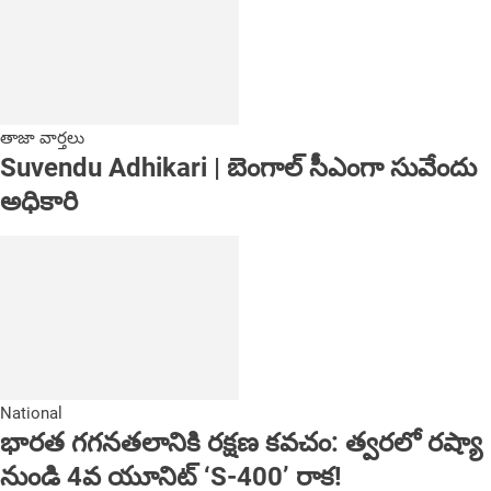
తాజా వార్తలు
Suvendu Adhikari | బెంగాల్ సీఎంగా సువేందు
అధికారి
National
భారత గగనతలానికి రక్షణ కవచం: త్వరలో రష్యా
నుండి 4వ యూనిట్ ‘S-400’ రాక!