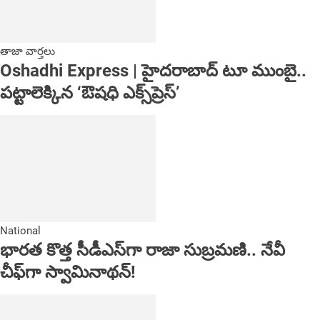
తాజా వార్తలు
Oshadhi Express | హైదరాబాద్ టూ ముంబై..
పట్టాలెక్కిన ‘ఔషధి ఎక్స్‌ప్రెస్’
National
భారత కొత్త సీడీఎస్‌గా రాజా సుబ్రమణి.. నేవీ
చీఫ్‌గా స్వామినాథన్!