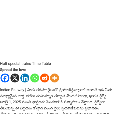
Holi special trains Time Table
Spread the love
Indian Railway | మీరు త‌ర‌చూ రైలులో ప్రయాణిస్తున్నారా? అయితే ఇది మీకు
ముఖ్యమైన వార్త. కరోనా మహమ్మారి తర్వాత మొదటిసారిగా, భారత రైల్వే
జూలై 1, 2025 నుంచి ఛార్జీలను పెంచడానికి సన్నాహాలు చేస్తోంది. రైల్వేలు
తీసుకున్న‌ ఈ నిర్ణయం కోట్లాది మంది రైలు ప్రయాణికులను ప్రభావితం