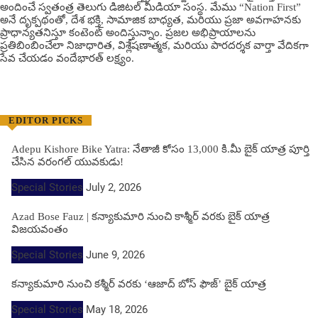
అందించే స్వతంత్ర తెలుగు డిజిటల్ మీడియా సంస్థ. మేము “Nation First”
అనే దృక్పథంతో, దేశ భక్తి, సామాజిక బాధ్యత, మరియు ప్రజా అవగాహనకు
ప్రాధాన్యతనిస్తూ కంటెంట్ అందిస్తున్నాం. ప్రజల అభిప్రాయాలను
ప్రతిబింబించేలా నిజాధారిత, విశ్లేషణాత్మక, మరియు పారదర్శక వార్తా వేదికగా
సేవ చేయడం వందేభార‌త్ ల‌క్ష్యం.
EDITOR PICKS
Adepu Kishore Bike Yatra: నేతాజీ కోసం 13,000 కి.మీ బైక్ యాత్ర పూర్తి
చేసిన వరంగల్ యువకుడు!
Special Stories
July 2, 2026
Azad Bose Fauz | కన్యాకుమారి నుంచి కాశ్మీర్ వరకు బైక్ యాత్ర
విజయవంతం
Special Stories
June 9, 2026
కన్యాకుమారి నుంచి కశ్మీర్ వరకు ‘ఆజాద్ బోస్ ఫౌజ్’ బైక్ యాత్ర
Special Stories
May 18, 2026