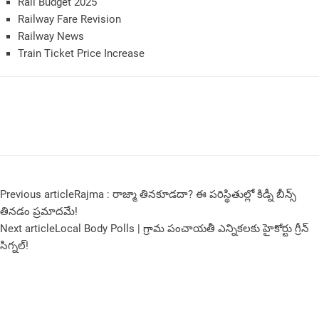
Rail Budget 2025
Railway Fare Revision
Railway News
Train Ticket Price Increase
Previous article
Rajma : రాజ్మా తినకూడదా? ఈ పరిస్థితుల్లో కిడ్నీ బీన్స్
తినడం ప్రమాదమే!
Next article
Local Body Polls | గ్రామ పంచాయతీ ఎన్నికలకు హైకోర్టు గ్రీన్
సిగ్నల్!