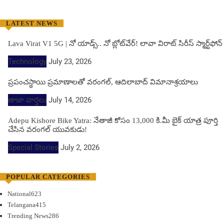
LATEST NEWS
Lava Virat V1 5G | నో యాడ్స్.. నో బ్లోట్‌వేర్! లావా విరాట్ సిరీస్ స్మార్ట్‌ఫోన్​
Technology
July 23, 2026
ప్రపంచస్థాయి ప్రమాణాలతో వరంగల్, ఆదిలాబాద్ విమానాశ్రయాలు
తాజా వార్తలు
July 14, 2026
Adepu Kishore Bike Yatra: నేతాజీ కోసం 13,000 కి.మీ బైక్ యాత్ర పూర్తి
చేసిన వరంగల్ యువకుడు!
Special Stories
July 2, 2026
POPULAR CATEGORIES
National
623
Telangana
415
Trending News
286