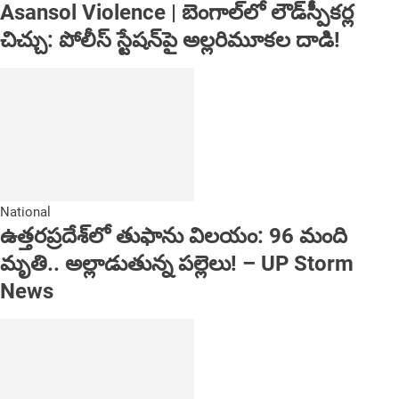
Asansol Violence | బెంగాల్‌లో లౌడ్‌స్పీకర్ల
చిచ్చు: పోలీస్ స్టేషన్‌పై అల్లరిమూకల దాడి!
National
ఉత్తరప్రదేశ్‌లో తుఫాను విలయం: 96 మంది
మృతి.. అల్లాడుతున్న పల్లెలు! – UP Storm
News