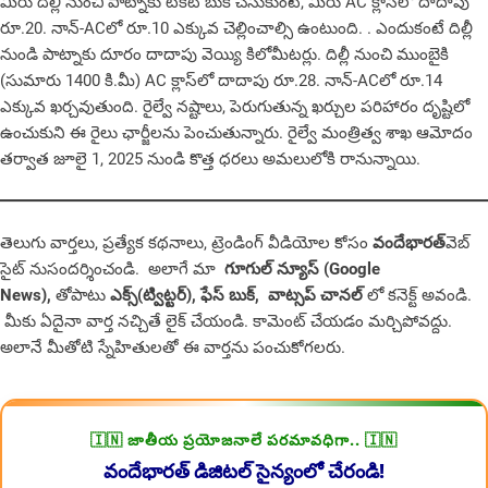
మీరు దిల్లీ నుంచి పాట్నాకు టికెట్ బుక్ చేసుకుంటే, మీరు AC క్లాస్‌లో దాదాపు
రూ.20. నాన్-ACలో రూ.10 ఎక్కువ చెల్లించాల్సి ఉంటుంది. . ఎందుకంటే దిల్లీ
నుండి పాట్నాకు దూరం దాదాపు వెయ్యి కిలోమీటర్లు. దిల్లీ నుంచి ముంబైకి
(సుమారు 1400 కి.మీ) AC క్లాస్‌లో దాదాపు రూ.28. నాన్-ACలో రూ.14
ఎక్కువ ఖర్చవుతుంది. రైల్వే నష్టాలు, పెరుగుతున్న ఖర్చుల పరిహారం దృష్టిలో
ఉంచుకుని ఈ రైలు ఛార్జీలను పెంచుతున్నారు. రైల్వే మంత్రిత్వ శాఖ ఆమోదం
తర్వాత జూలై 1, 2025 నుండి కొత్త ధరలు అమలులోకి రానున్నాయి.
తెలుగు వార్తలు, ప్రత్యేక కథనాలు, ట్రెండింగ్ వీడియోల కోసం
వందేభారత్
వెబ్
సైట్ నుసందర్శించండి. అలాగే మా
గూగుల్ న్యూస్ (Google
News),
తోపాటు
ఎక్స్(ట్విట్టర్)
,
ఫేస్ బుక్
,
వాట్సప్ చానల్
లో కనెక్ట్ అవండి.
మీకు ఏదైనా వార్త నచ్చితే లైక్ చేయండి. కామెంట్ చేయడం మర్చిపోవద్దు.
అలానే మీతోటి స్నేహితులతో ఈ వార్తను పంచుకోగలరు.
🇮🇳 జాతీయ ప్రయోజనాలే పరమావధిగా.. 🇮🇳
వందేభారత్ డిజిటల్ సైన్యంలో చేరండి!