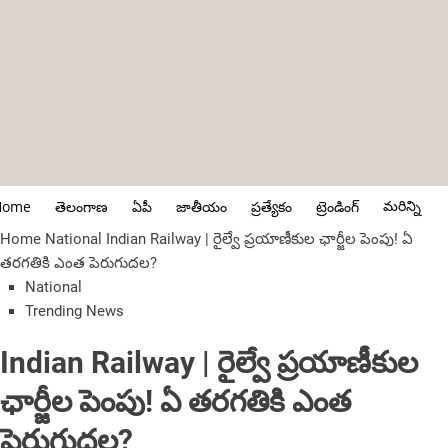
మరిన్ని
Home
తెలంగాణ
ఏపీ
జాతీయం
ప్రత్యేకం
ట్రెండింగ్
Home
National
Indian Railway | రైల్వే ప్రయాణీకుల ఛార్జీల పెంపు! ఏ
తరగతికి ఎంత పెరుగుదల?
National
Trending News
Indian Railway | రైల్వే ప్రయాణీకుల
ఛార్జీల పెంపు! ఏ తరగతికి ఎంత
పెరుగుదల?