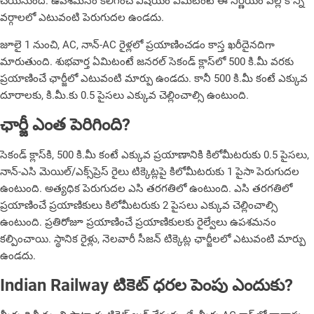
చేయ‌నుంది. ఉపశమనం కలిగించే విషయం ఏమిటంటే ఈ నిర్ణయం వల్ల కొన్ని
వర్గాలలో ఎటువంటి పెరుగుదల ఉండదు.
జూలై 1 నుంచి, AC, నాన్-AC రైళ్లలో ప్రయాణించడం కాస్త ఖరీదైనదిగా
మారుతుంది. శుభవార్త ఏమిటంటే జనరల్ సెకండ్ క్లాస్‌లో 500 కి.మీ వరకు
ప్రయాణించే ఛార్జీలో ఎటువంటి మార్పు ఉండదు. కానీ 500 కి.మీ కంటే ఎక్కువ
దూరాలకు, కి.మీ.కు 0.5 పైసలు ఎక్కువ చెల్లించాల్సి ఉంటుంది.
ఛార్జీ ఎంత పెరిగింది?
సెకండ్ క్లాస్‌కి, 500 కి.మీ కంటే ఎక్కువ ప్రయాణానికి కిలోమీటరుకు 0.5 పైసలు,
నాన్-ఎసి మెయిల్/ఎక్స్‌ప్రెస్ రైలు టిక్కెట్లపై కిలోమీటరుకు 1 పైసా పెరుగుదల
ఉంటుంది. అత్యధిక పెరుగుదల ఎసి తరగతిలో ఉంటుంది. ఎసి తరగతిలో
ప్రయాణించే ప్రయాణికులు కిలోమీటరుకు 2 పైసలు ఎక్కువ చెల్లించాల్సి
ఉంటుంది. ప్రతిరోజూ ప్రయాణించే ప్రయాణికులకు రైల్వేలు ఉపశమనం
కల్పించాయి. స్థానిక రైళ్లు, నెలవారీ సీజన్ టిక్కెట్ల ఛార్జీలలో ఎటువంటి మార్పు
ఉండదు.
Indian Railway టికెట్ ధరల పెంపు ఎందుకు?