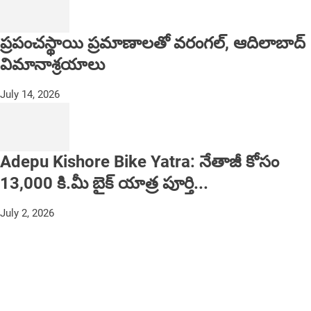
ప్రపంచస్థాయి ప్రమాణాలతో వరంగల్, ఆదిలాబాద్
విమానాశ్రయాలు
July 14, 2026
Adepu Kishore Bike Yatra: నేతాజీ కోసం
13,000 కి.మీ బైక్ యాత్ర పూర్తి...
July 2, 2026