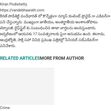
Kiran Podishetty
https://vandebhaarath.com
కిర‌ణ్ పొడిశెట్టి వందేభారత్ లో కొన్నేళ్లుగా న్యూస్ కంటెంట్ ప్రొవైడ్ గా ఎడిటర్‌గా
పని చేస్తున్నారు. ముఖ్యంగా జాతీయం, అంత‌ర్జాతీయ అంశాల‌తోపాటు
టెక్నాల‌జీ, లైఫ్‌స్టైల్‌ కు సంబంధించిన తాజా వార్తల‌ను అందిస్తుంటారు.
జర్నలిజంలో ఆయ‌న‌కు 17 సంవత్సరాలకు పైగా అనుభవం ఉంది. ఈనాడు,
ఆంధ్ర‌జ్యోతి, సాక్షి స‌హా వివిధ ప్ర‌ముఖ‌ ప‌త్రిక‌ల్లో సీనియ‌ర్‌ స‌బ్ఎడిట‌ర్‌గా
ప‌నిచేశారు.
RELATED ARTICLES
MORE FROM AUTHOR
Crime