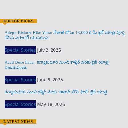
EDITOR PICKS
Adepu Kishore Bike Yatra: నేతాజీ కోసం 13,000 కి.మీ బైక్ యాత్ర పూర్తి
చేసిన వరంగల్ యువకుడు!
Special Stories
July 2, 2026
Azad Bose Fauz | కన్యాకుమారి నుంచి కాశ్మీర్ వరకు బైక్ యాత్ర
విజయవంతం
Special Stories
June 9, 2026
కన్యాకుమారి నుంచి కశ్మీర్ వరకు ‘ఆజాద్ బోస్ ఫౌజ్’ బైక్ యాత్ర
Special Stories
May 18, 2026
LATEST NEWS