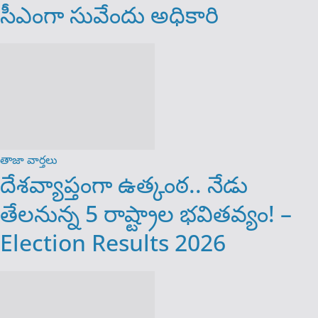
సీఎంగా సువేందు అధికారి
తాజా వార్తలు
దేశవ్యాప్తంగా ఉత్కంఠ.. నేడు
తేలనున్న 5 రాష్ట్రాల భవితవ్యం! –
Election Results 2026