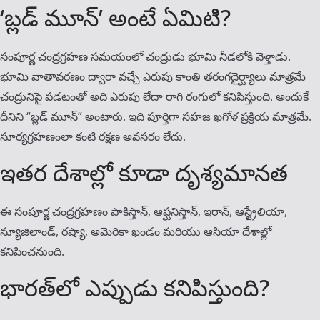
‘బ్లడ్ మూన్’ అంటే ఏమిటి?
సంపూర్ణ చంద్రగ్రహణ సమయంలో చంద్రుడు భూమి నీడలోకి వెళ్తాడు.
భూమి వాతావరణం ద్వారా వచ్చే ఎరుపు కాంతి తరంగదైర్ఘ్యాలు మాత్రమే
చంద్రునిపై పడటంతో అది ఎరుపు లేదా రాగి రంగులో కనిపిస్తుంది. అందుకే
దీనిని “బ్లడ్ మూన్” అంటారు. ఇది పూర్తిగా సహజ ఖగోళ ప్రక్రియ మాత్రమే.
సూర్యగ్రహణంలా కంటి రక్షణ అవసరం లేదు.
ఇతర దేశాల్లో కూడా దృశ్యమానత
ఈ సంపూర్ణ చంద్రగ్రహణం పాకిస్తాన్, ఆఫ్ఘనిస్తాన్, ఇరాన్, ఆస్ట్రేలియా,
న్యూజిలాండ్, రష్యా, అమెరికా ఖండం మరియు ఆసియా దేశాల్లో
కనిపించనుంది.
భారత్‌లో ఎప్పుడు కనిపిస్తుంది?