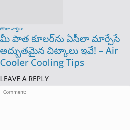
తాజా వార్తలు
మీ పాత కూలర్‌ను ఏసీలా మార్చేసే
అద్భుతమైన చిట్కాలు ఇవే! – Air
Cooler Cooling Tips
LEAVE A REPLY