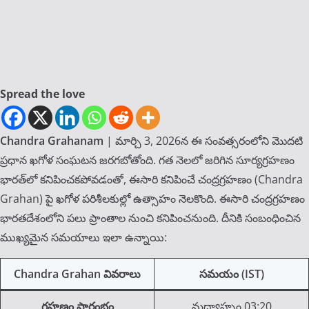
Spread the love
Chandra Grahanam
| మార్చి 3, 2026న ఈ సంవత్సరంలోని మొదటి
ప్రధాన ఖగోళ సంఘటన జరగబోతోంది. గత నెలలో జరిగిన సూర్యగ్రహణం
భారత్‌లో కనిపించకపోవడంతో, ఈసారి కనిపించే చంద్రగ్రహణం (Chandra
Grahan) పై ఖగోళ పరిశీలకుల్లో ఉత్సాహం నెలకొంది. ఈసారి చంద్రగ్రహణం
భారతదేశంలోని పలు ప్రాంతాల నుంచి కనిపించనుంది. దీనికి సంబంధించిన
ముఖ్యమైన సమయాలు ఇలా ఉన్నాయి:
Chandra Grahan వివరాలు
సమయం (IST)
గ్రహణం ప్రారంభం
మధ్యాహ్నం 03:20