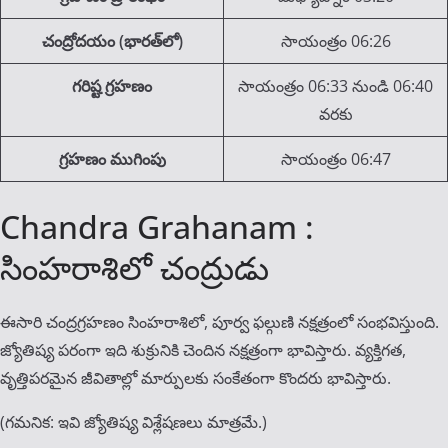
చంద్రోదయం (భారత్‌లో)
సాయంత్రం 06:26
గరిష్ట గ్రహణం
సాయంత్రం 06:33 నుండి 06:40
వరకు
గ్రహణం ముగింపు
సాయంత్రం 06:47
Chandra Grahanam :
సింహరాశిలో చంద్రుడు
ఈసారి చంద్రగ్రహణం సింహరాశిలో, పూర్వ ఫల్గుణి నక్షత్రంలో సంభవిస్తుంది.
జ్యోతిష్య పరంగా ఇది శుక్రునికి చెందిన నక్షత్రంగా భావిస్తారు. వ్యక్తిగత,
వృత్తిపరమైన జీవితాల్లో మార్పులకు సంకేతంగా కొందరు భావిస్తారు.
(గమనిక: ఇవి జ్యోతిష్య విశ్లేషణలు మాత్రమే.)