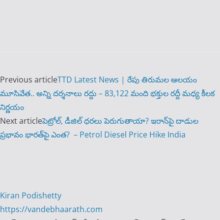
Previous article
TTD Latest News | రేపు తిరుమల ఆలయం
మూసివేత.. అన్ని దర్శనాలు రద్దు – 83,122 మంది భక్తుల రద్దీ మధ్య కీలక
నిర్ణయం
Next article
పెట్రోల్, డీజిల్ ధరలు పెరుగుతాయా? ఇరాన్‌పై దాడుల
ప్రభావం భారత్‌పై ఎంత? ‌‌ – Petrol Diesel Price Hike India
Kiran Podishetty
https://vandebhaarath.com