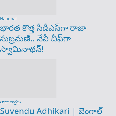
National
భారత కొత్త సీడీఎస్‌గా రాజా
సుబ్రమణి.. నేవీ చీఫ్‌గా
స్వామినాథన్!
తాజా వార్తలు
Suvendu Adhikari | బెంగాల్