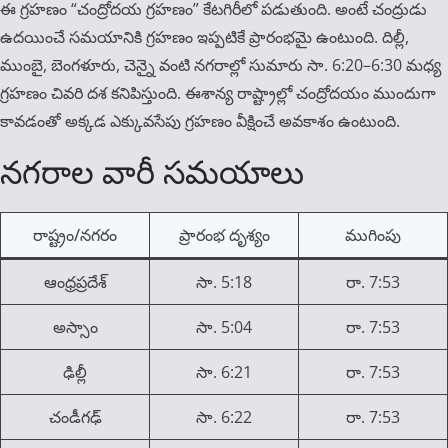
ఈ గ్రహణం “చంద్రోదయ గ్రహణం” కేటగిరీలో పడుతుంది. అంటే చంద్రుడు
ఉదయించే సమయానికి గ్రహణం ఇప్పటికే ప్రారంభమై ఉంటుంది. దిల్లీ,
ముంబై, బెంగళూరు, చెన్నై వంటి నగరాల్లో సుమారు సా. 6:20–6:30 మధ్య
గ్రహణం చివరి దశ కనిపిస్తుంది. ఈశాన్య రాష్ట్రాల్లో చంద్రోదయం ముందుగా
కావడంతో అక్కడ ఎక్కువసేపు గ్రహణం వీక్షించే అవకాశం ఉంటుంది.
నగరాల వారీ సమయాలు
రాష్ట్రం/నగరం
ప్రారంభ దృశ్యం
ముగింపు
ఆంధ్రప్రదేశ్
సా. 5:18
రా. 7:53
అస్సాం
సా. 5:04
రా. 7:53
ఢిల్లీ
సా. 6:21
రా. 7:53
చండీగఢ్
సా. 6:22
రా. 7:53