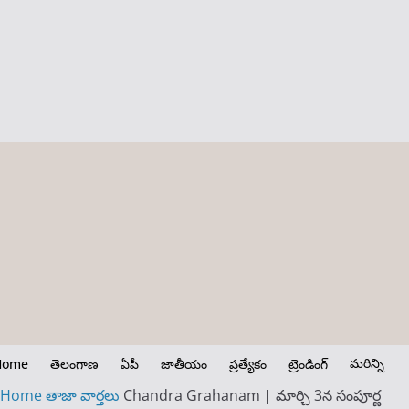
మరిన్ని
Home
తెలంగాణ
ఏపీ
జాతీయం
ప్రత్యేకం
ట్రెండింగ్
Home
తాజా వార్తలు
Chandra Grahanam | మార్చి 3న సంపూర్ణ