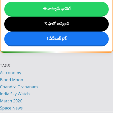
📢 వాట్సాప్ ఛానెల్
𝕏 ఫాలో అవ్వండి
f ఫేస్‌బుక్ లైక్
TAGS
Astronomy
Blood Moon
Chandra Grahanam
India Sky Watch
March 2026
Space News