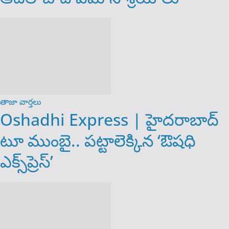
తాజా వార్తలు
Oshadhi Express | హైదరాబాద్
టూ ముంబై.. పట్టాలెక్కిన ‘ఔషధి
ఎక్స్‌ప్రెస్’