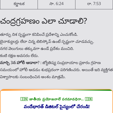
కర్ణాటక
సా. 6:24
రా. 7:53
చంద్రగ్రహణం ఎలా చూడాలి?
తూర్పు దిశ స్పష్టంగా కనిపించే ప్రదేశాన్ని ఎంచుకోండి.
బైనాక్యులర్లు లేదా చిన్న టెలిస్కోప్ ఉంటే స్పష్టంగా చూడవచ్చు.
నగర వెలుగులు తక్కువగా ఉండే ప్రదేశం మంచిది.
కంటి రక్షణ అవసరం లేదు.
మార్చి 3న హోలీ ఆడాలా? :
జ్యోతిష్య సంప్రదాయాల ప్రకారం గ్రహణ
సమయంలో హోలీ ఆడడం శుభప్రదంగా పరిగణించరు. అయితే ఇది వ్యక్తిగత
విశ్వాసాలకు సంబంధించిన అంశం మాత్రమే.
🇮🇳 జాతీయ ప్రయోజనాలే పరమావధిగా.. 🇮🇳
వందేభారత్ డిజిటల్ సైన్యంలో చేరండి!