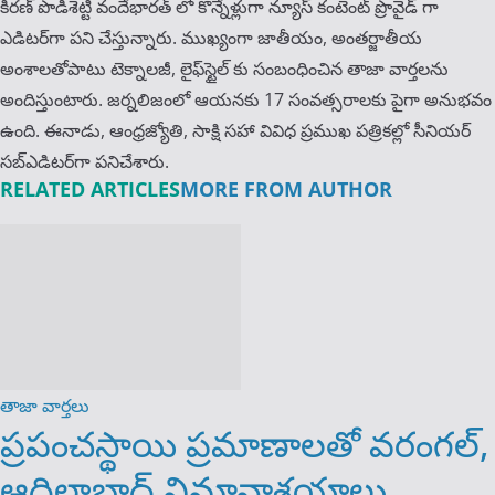
కిర‌ణ్ పొడిశెట్టి వందేభారత్ లో కొన్నేళ్లుగా న్యూస్ కంటెంట్ ప్రొవైడ్ గా
ఎడిటర్‌గా పని చేస్తున్నారు. ముఖ్యంగా జాతీయం, అంత‌ర్జాతీయ
అంశాల‌తోపాటు టెక్నాల‌జీ, లైఫ్‌స్టైల్‌ కు సంబంధించిన తాజా వార్తల‌ను
అందిస్తుంటారు. జర్నలిజంలో ఆయ‌న‌కు 17 సంవత్సరాలకు పైగా అనుభవం
ఉంది. ఈనాడు, ఆంధ్ర‌జ్యోతి, సాక్షి స‌హా వివిధ ప్ర‌ముఖ‌ ప‌త్రిక‌ల్లో సీనియ‌ర్‌
స‌బ్ఎడిట‌ర్‌గా ప‌నిచేశారు.
RELATED ARTICLES
MORE FROM AUTHOR
తాజా వార్తలు
ప్రపంచస్థాయి ప్రమాణాలతో వరంగల్,
ఆదిలాబాద్ విమానాశ్రయాలు