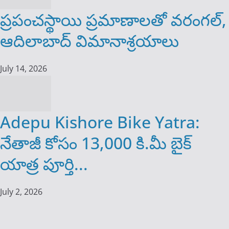
ప్రపంచస్థాయి ప్రమాణాలతో వరంగల్,
ఆదిలాబాద్ విమానాశ్రయాలు
July 14, 2026
Adepu Kishore Bike Yatra:
నేతాజీ కోసం 13,000 కి.మీ బైక్
యాత్ర పూర్తి...
July 2, 2026