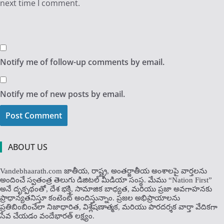
next time I comment.
Notify me of follow-up comments by email.
Notify me of new posts by email.
ABOUT US
Vandebhaarath.com జాతీయ, రాష్ట్ర, అంతర్జాతీయ అంశాలపై వార్తలను
అందించే స్వతంత్ర తెలుగు డిజిటల్ మీడియా సంస్థ. మేము “Nation First”
అనే దృక్పథంతో, దేశ భక్తి, సామాజిక బాధ్యత, మరియు ప్రజా అవగాహనకు
ప్రాధాన్యతనిస్తూ కంటెంట్ అందిస్తున్నాం. ప్రజల అభిప్రాయాలను
ప్రతిబింబించేలా నిజాధారిత, విశ్లేషణాత్మక, మరియు పారదర్శక వార్తా వేదికగా
సేవ చేయడం వందేభార‌త్ ల‌క్ష్యం.