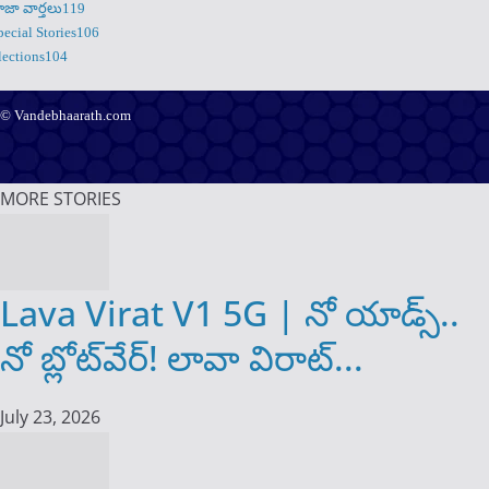
ాజా వార్తలు
119
pecial Stories
106
lections
104
© Vandebhaarath.com
About Us
Contact Us
Terms and Conditions
Privacy Policy
Advertise
Editorial Policy
Support
MORE STORIES
Lava Virat V1 5G | నో యాడ్స్..
నో బ్లోట్‌వేర్! లావా విరాట్...
July 23, 2026