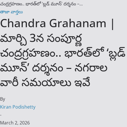
చంద్రగ్రహణం.. భారత్‌లో ‘బ్లడ్ మూన్’ దర్శనం –...
తాజా వార్తలు
Chandra Grahanam |
మార్చి 3న సంపూర్ణ
చంద్రగ్రహణం.. భారత్‌లో ‘బ్లడ్
మూన్’ దర్శనం – నగరాల
వారీ సమయాలు ఇవే
By
Kiran Podishetty
-
March 2, 2026