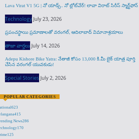
Lava Virat V1 5G | నో యాడ్స్.. నో బ్లోట్‌వేర్! లావా విరాట్ సిరీస్ స్మార్ట్‌ఫోన్​
Technology
July 23, 2026
ప్రపంచస్థాయి ప్రమాణాలతో వరంగల్, ఆదిలాబాద్ విమానాశ్రయాలు
తాజా వార్తలు
July 14, 2026
Adepu Kishore Bike Yatra: నేతాజీ కోసం 13,000 కి.మీ బైక్ యాత్ర పూర్తి
చేసిన వరంగల్ యువకుడు!
Special Stories
July 2, 2026
POPULAR CATEGORIES
ational
623
elangana
415
rending News
286
echnology
170
rime
125