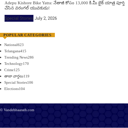
Adepu Kishore Bike Yatra: నేతాజీ కోసం 13,000 కి.మీ బైక్ యాత్ర పూర్తి
చేసిన వరంగల్ యువకుడు!
Special Stories
July 2, 2026
POPULAR CATEGORIES
National
623
Telangana
415
Trending News
286
Technology
170
Crime
125
తాజా వార్తలు
119
Special Stories
106
Elections
104
© Vandebhaarath.com
About Us
Contact Us
Terms and Conditions
Privacy Policy
Advertise
Editorial Policy
Support