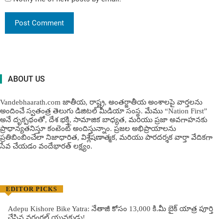
ABOUT US
Vandebhaarath.com జాతీయ, రాష్ట్ర, అంతర్జాతీయ అంశాలపై వార్తలను
అందించే స్వతంత్ర తెలుగు డిజిటల్ మీడియా సంస్థ. మేము “Nation First”
అనే దృక్పథంతో, దేశ భక్తి, సామాజిక బాధ్యత, మరియు ప్రజా అవగాహనకు
ప్రాధాన్యతనిస్తూ కంటెంట్ అందిస్తున్నాం. ప్రజల అభిప్రాయాలను
ప్రతిబింబించేలా నిజాధారిత, విశ్లేషణాత్మక, మరియు పారదర్శక వార్తా వేదికగా
సేవ చేయడం వందేభార‌త్ ల‌క్ష్యం.
EDITOR PICKS
Adepu Kishore Bike Yatra: నేతాజీ కోసం 13,000 కి.మీ బైక్ యాత్ర పూర్తి
చేసిన వరంగల్ యువకుడు!