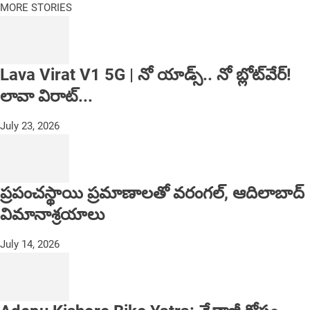
MORE STORIES
Lava Virat V1 5G | నో యాడ్స్.. నో బ్లోట్‌వేర్!
లావా విరాట్...
July 23, 2026
ప్రపంచస్థాయి ప్రమాణాలతో వరంగల్, ఆదిలాబాద్
విమానాశ్రయాలు
July 14, 2026