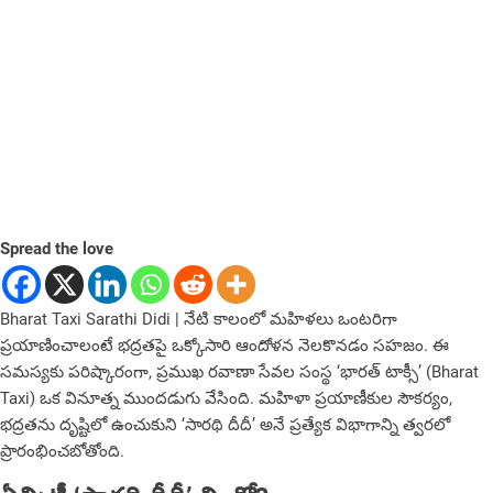
Spread the love
Bharat Taxi Sarathi Didi | నేటి కాలంలో మహిళలు ఒంటరిగా
ప్రయాణించాలంటే భద్రతపై ఒక్కోసారి ఆందోళ‌న నెల‌కొన‌డం స‌హ‌జం. ఈ
సమస్యకు పరిష్కారంగా, ప్రముఖ రవాణా సేవల సంస్థ ‘భారత్ టాక్సీ’ (Bharat
Taxi) ఒక వినూత్న ముందడుగు వేసింది. మహిళా ప్రయాణీకుల సౌకర్యం,
భద్రతను దృష్టిలో ఉంచుకుని ‘సారథి దీదీ’ అనే ప్రత్యేక విభాగాన్ని త్వరలో
ప్రారంభించబోతోంది.