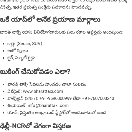
Shram) పోర్టల్‌లో నమోదు చేసుకోవడం ద్వారా ₹5 లక్షల వరకు ఉచిత వైద్య
చికిత్స, ఇతర ప్రభుత్వ సంక్షేమ పథకాలను పొందవచ్చు.
ఒకే యాప్‌లో అనేక ప్రయాణ మార్గాలు
భారత్ టాక్సీ యాప్ వినియోగదారులకు పలు రకాల ఆప్షన్లను అందిస్తుంది:
కార్లు (Sedan, SUV)
ఆటో రిక్షాలు
బైక్, స్కూటీ రైడ్లు
బుకింగ్ చేసుకోవడం ఎలా?
భారత్ టాక్సీ సేవలను పొందడం చాలా సులభం.
వెబ్‌సైట్: www.bharattaxi.com
హెల్ప్‌లైన్ (24×7): +91-9696000999 లేదా +91-7607003240
ఈమెయిల్: info@bharattaxi.com
యాప్: ప్రస్తుతం ఆండ్రాయిడ్ ప్లేస్టోర్‌లో అందుబాటులో ఉంది.
ఢిల్లీ-NCRలో వేగంగా విస్తరణ