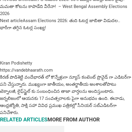
మమతా కోటను కాపాడేది వీరేనా! ‌‌ – West Bengal Assembly Elections
2026
Next article
Assam Elections 2026: తుది ఓటర్ల జాబితా విడుదల..
భారీగా తగ్గిన ఓటర్ల సంఖ్య!
Kiran Podishetty
https://vandebhaarath.com
కిర‌ణ్ పొడిశెట్టి వందేభారత్ లో కొన్నేళ్లుగా న్యూస్ కంటెంట్ ప్రొవైడ్ గా ఎడిటర్‌గా
పని చేస్తున్నారు. ముఖ్యంగా జాతీయం, అంత‌ర్జాతీయ అంశాల‌తోపాటు
టెక్నాల‌జీ, లైఫ్‌స్టైల్‌ కు సంబంధించిన తాజా వార్తల‌ను అందిస్తుంటారు.
జర్నలిజంలో ఆయ‌న‌కు 17 సంవత్సరాలకు పైగా అనుభవం ఉంది. ఈనాడు,
ఆంధ్ర‌జ్యోతి, సాక్షి స‌హా వివిధ ప్ర‌ముఖ‌ ప‌త్రిక‌ల్లో సీనియ‌ర్‌ స‌బ్ఎడిట‌ర్‌గా
ప‌నిచేశారు.
RELATED ARTICLES
MORE FROM AUTHOR