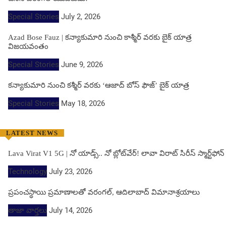
Special Stories
July 2, 2026
Azad Bose Fauz | కన్యాకుమారి నుంచి కాశ్మీర్ వరకు బైక్ యాత్ర
విజయవంతం
Special Stories
June 9, 2026
కన్యాకుమారి నుంచి కశ్మీర్ వరకు ‘ఆజాద్ బోస్ ఫౌజ్’ బైక్ యాత్ర
Special Stories
May 18, 2026
LATEST NEWS
Lava Virat V1 5G | నో యాడ్స్.. నో బ్లోట్‌వేర్! లావా విరాట్ సిరీస్ స్మార్ట్‌ఫోన్​
Technology
July 23, 2026
ప్రపంచస్థాయి ప్రమాణాలతో వరంగల్, ఆదిలాబాద్ విమానాశ్రయాలు
తాజా వార్తలు
July 14, 2026