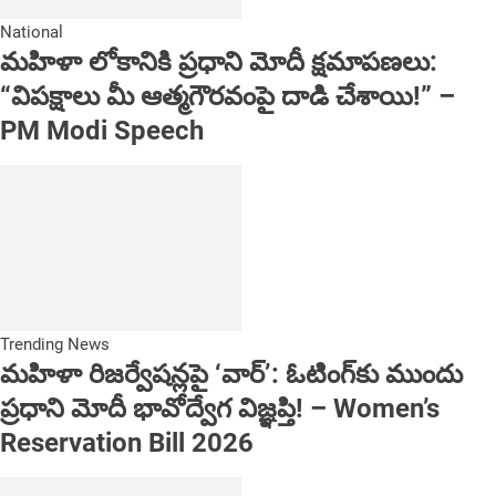
National
మహిళా లోకానికి ప్రధాని మోదీ క్షమాపణలు:
“విపక్షాలు మీ ఆత్మగౌరవంపై దాడి చేశాయి!” –
PM Modi Speech
Trending News
మహిళా రిజర్వేషన్లపై ‘వార్’: ఓటింగ్‌కు ముందు
ప్రధాని మోదీ భావోద్వేగ విజ్ఞప్తి! – Women’s
Reservation Bill 2026