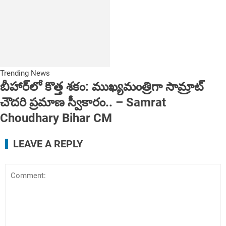
Trending News
బీహార్‌లో కొత్త శకం: ముఖ్యమంత్రిగా సామ్రాట్
చౌదరి ప్రమాణ స్వీకారం.. – Samrat
Choudhary Bihar CM
LEAVE A REPLY