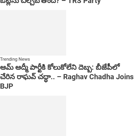
ఓట్లను చీల్చబోతోంది? – TRS Party
Trending News
ఆమ్ ఆద్మీ పార్టీకి కోలుకోలేని దెబ్బ: బీజేపీలో
చేరిన రాఘవ్ చద్ధా.. – Raghav Chadha Joins
BJP