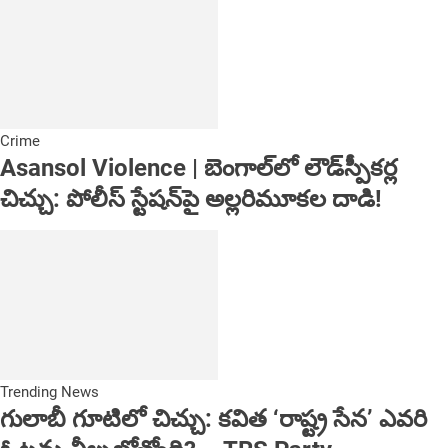
Crime
Asansol Violence | బెంగాల్‌లో లౌడ్‌స్పీకర్ల
చిచ్చు: పోలీస్ స్టేషన్‌పై అల్లరిమూకల దాడి!
Trending News
గులాబీ గూటిలో చిచ్చు: కవిత ‘రాష్ట్ర సేన’ ఎవరి