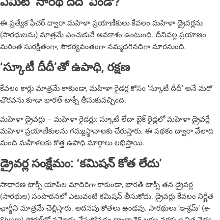
ఏమిటీ ‘సారథి దీదీ’ విండో?
ఈ ప్రత్యేక ఫీచర్ ద్వారా మహిళా ప్రయాణీకులు కేవలం మహిళా డ్రైవర్లను
(సారథులను) మాత్రమే ఎంచుకునే అవకాశం ఉంటుంది. దీనివల్ల ప్రయాణం
మరింత సురక్షితంగా, సౌకర్యవంతంగా నమ్మదగినదిగా మార‌నుంది.
‘స్కూటీ దీదీ’తో ఉపాధి, రక్షణ
కేవలం కార్లు మాత్రమే కాకుండా, మహిళా రైడర్ల కోసం ‘స్కూటీ దీదీ’ అనే మరో
చొరవను కూడా భారత్ టాక్సీ తీసుకువచ్చింది.
మహిళా డ్రైవర్లు – మహిళా రైడర్లు: స్కూటీ లేదా బైక్ రైడ్లలో మహిళా డ్రైవర్లే
మహిళా ప్రయాణీకులను గమ్యస్థానాలకు చేరుస్తారు. ఈ పథకం ద్వారా వేలాది
మంది మహిళలకు కొత్త ఉపాధి మార్గాలు లభిస్తాయి.
డ్రైవర్ల సంక్షేమం: ‘కమిషన్ కోత లేదు’
సాధారణ టాక్సీ యాప్‌ల మాదిరిగా కాకుండా, భారత్ టాక్సీ తన డ్రైవర్ల
(సారథుల) సంపాదనలో ఎటువంటి కమిషన్ తీసుకోదు. డ్రైవర్లు కేవలం నిర్ణీత
ఛార్జీని మాత్రమే చెల్లిస్తారు. అదనపు కోతలు ఉండవు. సారథులు ‘ఇ-శ్రమ్’ (e-