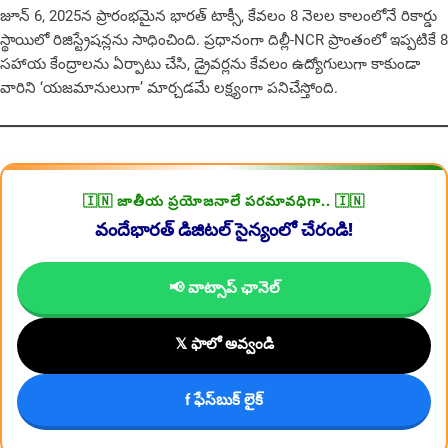
జూన్ 6, 2025న ప్రారంభమైన భారత్ టాక్సీ, కేవలం 8 నెలల కాలంలోనే రికార్డు
స్థాయిలో రిజిస్ట్రేషన్లను సాధించింది. ప్ర‌ధానంగా దిల్లీ-NCR ప్రాంతంలో ఇప్పటికే 8
సహాయ కేంద్రాలను ఏర్పాటు చేసి, డ్రైవర్లను కేవలం ఉద్యోగులుగా కాకుండా
వారిని ‘యజమానులుగా’ మార్చడమే లక్ష్యంగా పనిచేస్తోంది.
🇮🇳 జాతీయ ప్రయోజనాలే పరమావధిగా.. 🇮🇳
వందేభారత్ డిజిటల్ సైన్యంలో చేరండి!
📢 వాట్సాప్ ఛానెల్
𝕏 ఫాలో అవ్వండి
f ఫేస్‌బుక్ లైక్