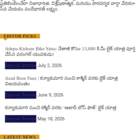
ప్రతిబింబించేలా నిజాధారిత, విశ్లేషణాత్మక, మరియు పారదర్శక వార్తా వేదికగా
సేవ చేయడం వందేభార‌త్ ల‌క్ష్యం.
EDITOR PICKS
Adepu Kishore Bike Yatra: నేతాజీ కోసం 13,000 కి.మీ బైక్ యాత్ర పూర్తి
చేసిన వరంగల్ యువకుడు!
Special Stories
July 2, 2026
Azad Bose Fauz | కన్యాకుమారి నుంచి కాశ్మీర్ వరకు బైక్ యాత్ర
విజయవంతం
Special Stories
June 9, 2026
కన్యాకుమారి నుంచి కశ్మీర్ వరకు ‘ఆజాద్ బోస్ ఫౌజ్’ బైక్ యాత్ర
Special Stories
May 18, 2026
LATEST NEWS