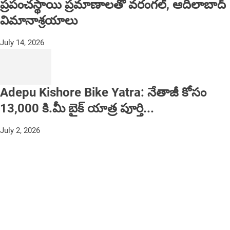
ప్రపంచస్థాయి ప్రమాణాలతో వరంగల్, ఆదిలాబాద్
విమానాశ్రయాలు
July 14, 2026
Adepu Kishore Bike Yatra: నేతాజీ కోసం
13,000 కి.మీ బైక్ యాత్ర పూర్తి...
July 2, 2026