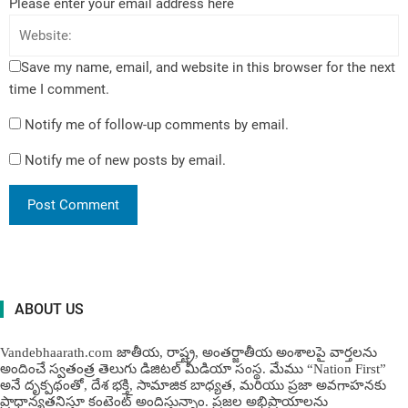
Please enter your email address here
Save my name, email, and website in this browser for the next
time I comment.
Notify me of follow-up comments by email.
Notify me of new posts by email.
ABOUT US
Vandebhaarath.com జాతీయ, రాష్ట్ర, అంతర్జాతీయ అంశాలపై వార్తలను
అందించే స్వతంత్ర తెలుగు డిజిటల్ మీడియా సంస్థ. మేము “Nation First”
అనే దృక్పథంతో, దేశ భక్తి, సామాజిక బాధ్యత, మరియు ప్రజా అవగాహనకు
ప్రాధాన్యతనిస్తూ కంటెంట్ అందిస్తున్నాం. ప్రజల అభిప్రాయాలను