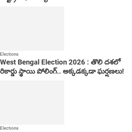
Elections
West Bengal Election 2026 : తొలి దశలో
రికార్డు స్థాయి పోలింగ్.. అక్కడక్కడా ఘర్షణలు!
Elections