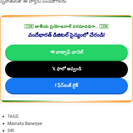
స్నేహితులతో ఈ వార్తను పంచుకోగలరు.
🇮🇳 జాతీయ ప్రయోజనాలే పరమావధిగా.. 🇮🇳
వందేభారత్ డిజిటల్ సైన్యంలో చేరండి!
📢 వాట్సాప్ ఛానెల్
𝕏 ఫాలో అవ్వండి
f ఫేస్‌బుక్ లైక్
TAGS
Mamata Banerjee
SIR