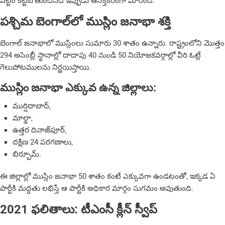
పట్టం కట్టబోతుందనేది ఇప్పుడు ఆసక్తికరంగా మారింది.
పశ్చిమ బెంగాల్‌లో ముస్లిం జనాభా శక్తి
బెంగాల్ జనాభాలో ముస్లింలు సుమారు 30 శాతం ఉన్నారు. రాష్ట్రంలోని మొత్తం
294 అసెంబ్లీ స్థానాల్లో దాదాపు 40 నుండి 50 నియోజకవర్గాల్లో వీరి ఓట్లే
గెలుపోటములను నిర్ణయిస్తాయి.
ముస్లిం జనాభా ఎక్కువ ఉన్న
జిల్లాలు:
ముర్షిదాబాద్,
మాల్డా,
ఉత్తర దినాజ్‌పూర్,
దక్షిణ 24 పరగణాలు,
బిర్భూమ్.
ఈ జిల్లాల్లో ముస్లిం జనాభా 50 శాతం కంటే ఎక్కువగా ఉండటంతో, ఇక్కడ ఏ
పార్టీకి మద్దతు లభిస్తే ఆ పార్టీకి అధికార మార్గం సుగమం అవుతుంది.
2021 ఫలితాలు: టీఎంసీ క్లీన్ స్వీప్