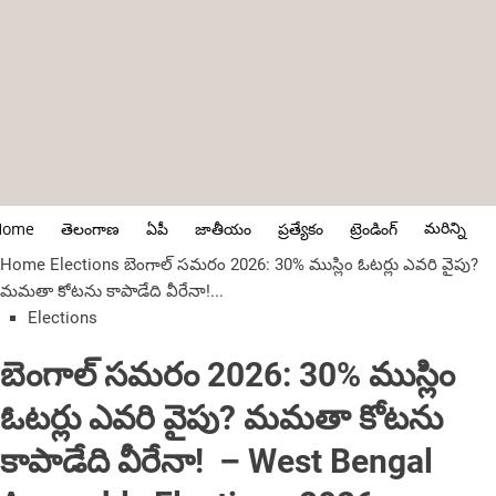
మరిన్ని
Home
తెలంగాణ
ఏపీ
జాతీయం
ప్రత్యేకం
ట్రెండింగ్
Home
Elections
బెంగాల్ సమరం 2026: 30% ముస్లిం ఓటర్లు ఎవరి వైపు?
మమతా కోటను కాపాడేది వీరేనా!...
Elections
బెంగాల్ సమరం 2026: 30% ముస్లిం
ఓటర్లు ఎవరి వైపు? మమతా కోటను
కాపాడేది వీరేనా! ‌‌ – West Bengal