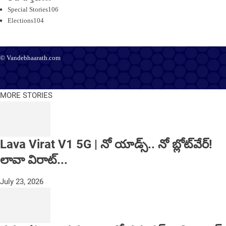
Special Stories
106
Elections
104
© Vandebhaarath.com
About Us
Contact Us
Terms and Conditions
Privacy Policy
Advertise
Editorial Policy
Support
MORE STORIES
Lava Virat V1 5G | నో యాడ్స్.. నో బ్లోట్‌వేర్!
లావా విరాట్...
July 23, 2026