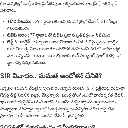
గత ఎన్నికల్లో ముస్లిం ఓటర్లు ఏకపక్షంగా తృణమూల్ కాంగ్రెస్ (TMC) వైపే
నిలిచారు.
TMC విజయం :
292 స్థానాలకు జరిగిన ఎన్నికల్లో టీఎంసీ 213 సీట్లు
గెలుచుకుంది.
బీజేపీ బలం :
77 స్థానాలతో బీజేపీ ప్రధాన ప్రతిపక్షంగా నిలిచింది.
లెఫ్ట్ & కాంగ్రెస్ :
దశాబ్దాల కాలం బెంగాల్‌ను ఏలిన లెఫ్ట్ ఫ్రంట్, కాంగ్రెస్
కూటమి ఒక్క సీటు కూడా గెలుచుకోలేక ఊహించని రీతిలో చారిత్రాత్మక
పతనాన్ని చవిచూశాయి. అయితే, ఇండియన్ సెక్యులర్ ఫ్రంట్ (ISF) ఒక
స్థానాన్ని దక్కించుకుంది.
SIR వివాదం.. మమత ఆందోళన దేనికి?
ఎన్నికల కమిషన్ చేపట్టిన స్పెషల్ ఇంటెన్సివ్ రివిజన్ (SIR) ప్రక్రియపై మమతా
బెనర్జీ తీవ్ర నిరసన వ్యక్తం చేస్తున్నారు. ఓటర్ల తొలగింపులో పారదర్శకత లేదని,
ఇది రాజకీయ ప్రేరేపితమని ఆరోపిస్తూ ఆమె సుప్రీంకోర్టును ఆశ్రయించారు.
ముఖ్యంగా సరిహద్దు జిల్లాల్లో ఓటర్ల మార్పులు ఎన్నికల ఫలితాలపై తీవ్ర
ప్రభావం చూపే అవకాశం ఉందని టీఎంసీ భావిస్తోంది.
2026లో మారుతున్న సమీకరణాలు?