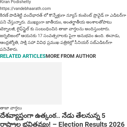
Kiran Podishetty
https://vandebhaarath.com
కిర‌ణ్ పొడిశెట్టి వందేభారత్ లో కొన్నేళ్లుగా న్యూస్ కంటెంట్ ప్రొవైడ్ గా ఎడిటర్‌గా
పని చేస్తున్నారు. ముఖ్యంగా జాతీయం, అంత‌ర్జాతీయ అంశాల‌తోపాటు
టెక్నాల‌జీ, లైఫ్‌స్టైల్‌ కు సంబంధించిన తాజా వార్తల‌ను అందిస్తుంటారు.
జర్నలిజంలో ఆయ‌న‌కు 17 సంవత్సరాలకు పైగా అనుభవం ఉంది. ఈనాడు,
ఆంధ్ర‌జ్యోతి, సాక్షి స‌హా వివిధ ప్ర‌ముఖ‌ ప‌త్రిక‌ల్లో సీనియ‌ర్‌ స‌బ్ఎడిట‌ర్‌గా
ప‌నిచేశారు.
RELATED ARTICLES
MORE FROM AUTHOR
తాజా వార్తలు
దేశవ్యాప్తంగా ఉత్కంఠ.. నేడు తేలనున్న 5
రాష్ట్రాల భవితవ్యం! – Election Results 2026