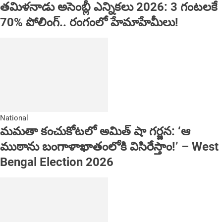
తమిళనాడు అసెంబ్లీ ఎన్నికలు 2026: 3 గంటలకే
70% పోలింగ్.. రంగంలో హేమాహేమీలు!
National
మమతా కంచుకోటలో అమిత్ షా గర్జన: ‘ఆ
ముఠాను బంగాళాఖాతంలోకి విసిరేస్తాం!’ – West
Bengal Election 2026