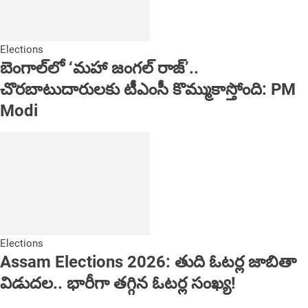
Elections
బెంగాల్‌లో ‘మహా జంగల్ రాజ్’..
చొరబాటుదారులకు టీఎంసీ కొమ్ముకాస్తోంది: PM
Modi
Elections
Assam Elections 2026: తుది ఓటర్ల జాబితా
విడుదల.. భారీగా తగ్గిన ఓటర్ల సంఖ్య!