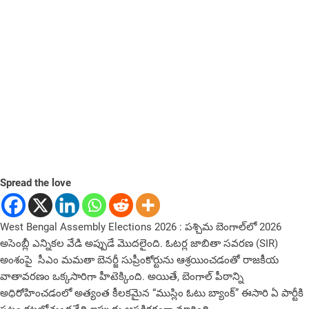
Spread the love
West Bengal Assembly Elections 2026 : పశ్చిమ బెంగాల్‌లో 2026
అసెంబ్లీ ఎన్నికల వేడి అప్పుడే మొదలైంది. ఓటర్ల జాబితా సవరణ (SIR)
అంశంపై ​ సీఎం మమతా బెనర్జీ సుప్రీంకోర్టును ఆశ్రయించడంతో రాజకీయ
వాతావరణం ఒక్కసారిగా హీటెక్కింది. అయితే, బెంగాల్ పీఠాన్ని
అధిరోహించడంలో అత్యంత కీలకమైన “ముస్లిం ఓటు బ్యాంక్” ఈసారి ఏ పార్టీకి