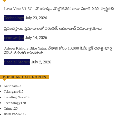
Lava Virat V1 5G | నో యాడ్స్.. నో బ్లోట్‌వేర్! లావా విరాట్ సిరీస్ స్మార్ట్‌ఫోన్​
Technology
July 23, 2026
ప్రపంచస్థాయి ప్రమాణాలతో వరంగల్, ఆదిలాబాద్ విమానాశ్రయాలు
తాజా వార్తలు
July 14, 2026
Adepu Kishore Bike Yatra: నేతాజీ కోసం 13,000 కి.మీ బైక్ యాత్ర పూర్తి
చేసిన వరంగల్ యువకుడు!
Special Stories
July 2, 2026
POPULAR CATEGORIES
National
623
Telangana
415
Trending News
286
Technology
170
Crime
125
తాజా వార్తలు
119