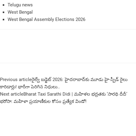
Telugu news
West Bengal
West Bengal Assembly Elections 2026
Previous article
రైల్వే బడ్జెట్ 2026: హైదరాబాద్‌కు మూడు హై-స్పీడ్ రైలు
కారిడార్లు! భారీగా పెరిగిన నిధులు..
Next article
Bharat Taxi Sarathi Didi | మహిళల భద్రతకు ‘సారథి దీదీ’
భరోసా: మహిళా ప్రయాణీకుల కోసం ప్రత్యేక విండో!