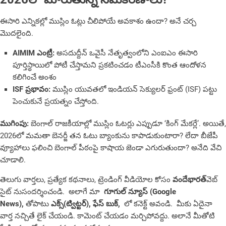
ఈసారి ఎన్నికల్లో ముస్లిం ఓట్లు చీలిపోయే అవకాశం ఉందా? అనే చర్చ
మొదలైంది.
AIMIM ఎంట్రీ:
అసదుద్దీన్ ఒవైసీ నేతృత్వంలోని ఎంఐఎం ఈసారి
పూర్తిస్థాయిలో పోటీ చేస్తామని ప్రకటించడం టీఎంసీకి కొంత ఆందోళన
కలిగించే అంశం
ISF ప్రభావం:
ముస్లిం యువతలో ఇండియన్ సెక్యులర్ ఫ్రంట్ (ISF) పట్టు
పెంచుకునే ప్రయత్నం చేస్తోంది.
ముగింపు:
బెంగాల్ రాజకీయాల్లో ముస్లిం ఓటర్లు ఎప్పుడూ ‘కింగ్ మేకర్లే’. అయితే,
2026లో మమతా బెనర్జీ తన ఓటు బ్యాంకును కాపాడుకుంటారా? లేదా బీజేపీ
వ్యూహాలు ఫలించి బెంగాల్ పీఠంపై కాషాయ జెండా ఎగురుతుందా? అనేది వేచి
చూడాలి.
తెలుగు వార్తలు, ప్రత్యేక కథనాలు, ట్రెండింగ్ వీడియోల కోసం
వందేభారత్
వెబ్
సైట్ నుసందర్శించండి. అలాగే మా
గూగుల్ న్యూస్ (Google
News),
తోపాటు
ఎక్స్(ట్విట్టర్)
,
ఫేస్ బుక్
,
లో కనెక్ట్ అవండి. మీకు ఏదైనా
వార్త నచ్చితే లైక్ చేయండి. కామెంట్ చేయడం మర్చిపోవద్దు. అలానే మీతోటి