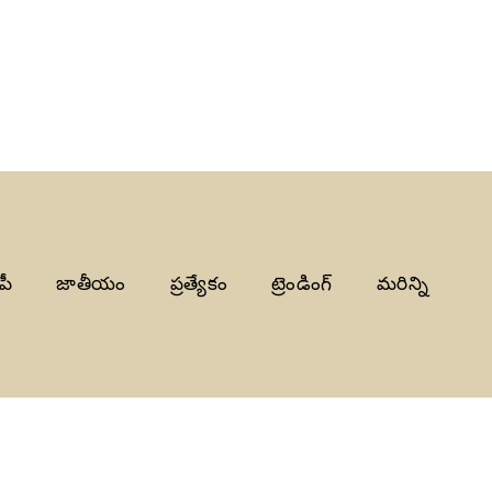
పీ
జాతీయం
ప్రత్యేకం
ట్రెండింగ్
మరిన్ని