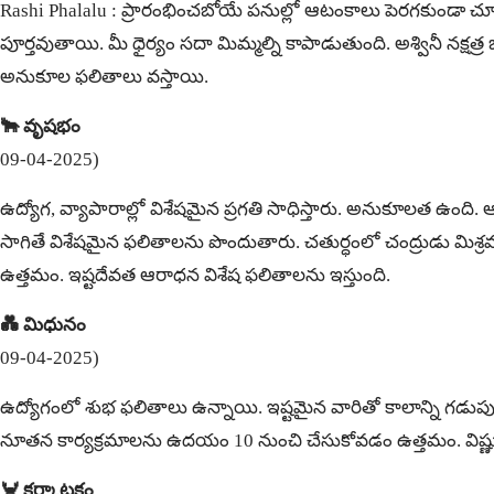
Rashi Phalalu : ప్రారంభించబోయే పనుల్లో ఆటంకాలు పెరగకుండా 
పూర్తవుతాయి. మీ ధైర్యం సదా మిమ్మల్ని కాపాడుతుంది. అశ్వినీ నక్
అనుకూల ఫలితాలు వస్తాయి.
🐂 వృషభం
09-04-2025)
ఉద్యోగ, వ్యాపారాల్లో విశేషమైన ప్రగతి సాధిస్తారు. అనుకూలత ఉం
సాగితే విశేషమైన ఫలితాలను పొందుతారు. చతుర్ధంలో చంద్రుడు మిశ్
ఉత్తమం. ఇష్టదేవత ఆరాధన విశేష ఫలితాలను ఇస్తుంది.
💑 మిధునం
09-04-2025)
ఉద్యోగంలో శుభ ఫలితాలు ఉన్నాయి. ఇష్టమైన వారితో కాలాన్ని గడు
నూతన కార్యక్రమాలను ఉదయం 10 నుంచి చేసుకోవడం ఉత్తమం. విష్ణు 
🦀 కర్కాటకం