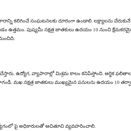
ారాన్ని కలిగించే సంఘటనలకు దూరంగా ఉండాలి. లక్ష్యాలను చేరుకున
సుకోవడం ఉత్తమం. పుష్యమీ నక్షత్ర జాతకులు ఉదయం 10 నుంచి క్షేమకరమ
మంచిది.
స్తారు. ఉద్యోగ, వ్యాపారాల్లో మిశ్రమ కాలం కనిపిస్తోంది. ఆర్థి
ాగండి. మఖ నక్షత్ర జాతకులు ముఖ్యమైన పనులను ఉదయం 10 తర్వాత 
ోగంలో పై అధికారులతో ఆచితూచి వ్యవహరించాలి.