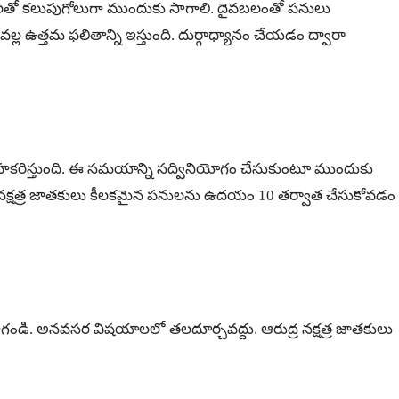
రులతో కలుపుగోలుగా ముందుకు సాగాలి. దైవబలంతో పనులు
్ల ఉత్తమ ఫలితాన్ని ఇస్తుంది. దుర్గాధ్యానం చేయడం ద్వారా
ా సహకరిస్తుంది. ఈ సమయాన్ని సద్వినియోగం చేసుకుంటూ ముందుకు
హిణీ నక్షత్ర జాతకులు కీలకమైన పనులను ఉదయం 10 తర్వాత చేసుకోవడం
ాగండి. అనవసర విషయాలలో తలదూర్చవద్దు. ఆరుద్ర నక్షత్ర జాతకులు