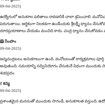
09-04-2025)
ఉద్యోగంలో అనుకూల ఫలితాలు రావడానికి చాలా శ్రమించాలి. మనోవిచ
పెరుగుతాయి. ఆర్థికంగా నిలకడగా ఉండేందుకు శ్రీలక్ష్మీ ధ్యానం చే
దూరప్రయాణాలు చేయడం మంచిది కాదు. చంద్ర ధ్యానం చేసుకోవడం 
🦁 సింహం
09-04-2025)
జన్మచంద్రబలం అనుకూలంగా ఉంది. మనోబలంతో కార్యక్రమాలు పూర్తి చే
అవుతుంది. సమయాన్ని సద్వినియోగం చేసుకునే విధంగా ముందుకు స
శుభప్రదం.
💃
కన్య
09-04-2025)
ప్రశాంతమైన మనసుతో ముందుకు సాగండి. అనుకూలత వస్తుంది. ఉద్య