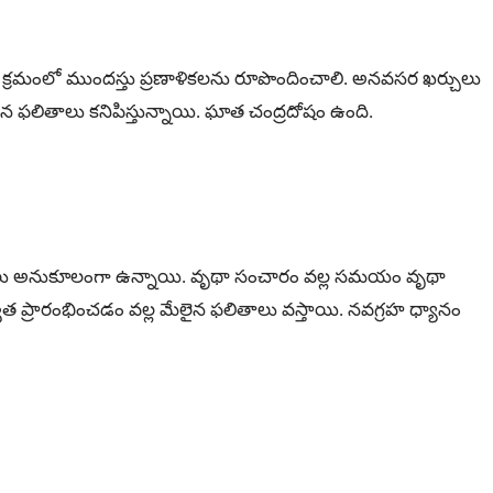
ే క్రమంలో ముందస్తు ప్రణాళికలను రూపొందించాలి. అనవసర ఖర్చులు
ైన ఫలితాలు కనిపిస్తున్నాయి. ఘాత చంద్రదోషం ఉంది.
క ఫలితాలు అనుకూలంగా ఉన్నాయి. వృథా సంచారం వల్ల సమయం వృథా
ప్రారంభించడం వల్ల మేలైన ఫలితాలు వస్తాయి. నవగ్రహ ధ్యానం