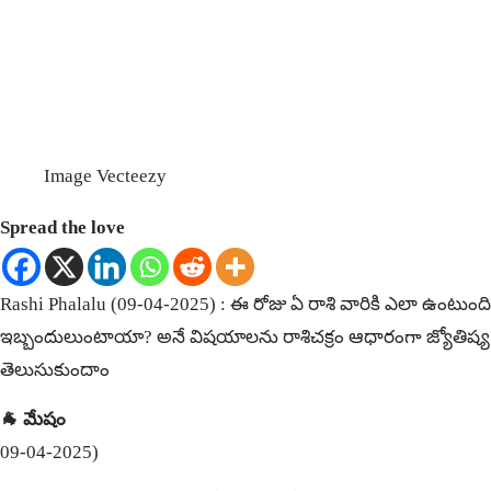
Image Vecteezy
Spread the love
Rashi Phalalu (09-04-2025) : ఈ రోజు ఏ రాశి వారికి ఎలా ఉంటు
ఇబ్బందులుంటాయా? అనే విషయాలను రాశిచక్రం ఆధారంగా జ్యోతిష్య 
తెలుసుకుందాం
🐐 మేషం
09-04-2025)