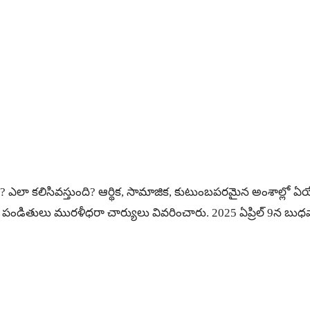
ంది? ఎలా కలిసివస్తుంది? ఆర్థిక, సామాజిక, కుటుంబపరమైన అంశాల
పండితులు మురళీధరా చార్యులు వివరించారు. 2025 ఏప్రిల్ 9న బుధ