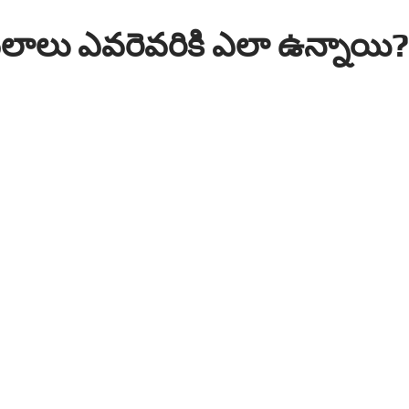
ఫలాలు ఎవరెవరికి ఎలా ఉన్నాయి?