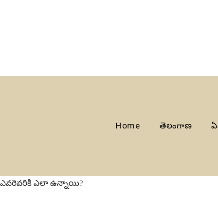
Home
తెలంగాణ
ఏ
 ఎవరెవరికి ఎలా ఉన్నాయి?