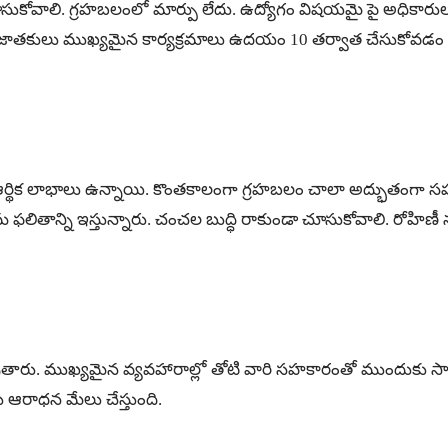
చూసుకోవాలి. గ్రహబలంలో మార్పు లేదు. ఉద్యోగం విషయమై పై అధికా
షత్ర జాతకులు ముఖ్యమైన కార్యక్రమాలు ఉదయం 10 తర్వాత చేసుకోవడం వల
ది. ఆర్థిక లాభాలు ఉన్నాయి. కొంతకాలంగా గ్రహబలం చాలా అద్భుతంగ
రమ ఫలితాన్ని ఇస్తున్నారు. చంచల బుద్ధి రాకుండా చూసుకోవాలి. రో
పుతారు. ముఖ్యమైన వ్యవహారాల్లో తోటి వారి సహకారంతో ముందుకు స
ఆరాధన మేలు చేస్తుంది.