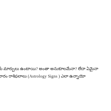
్లో ఏయే మార్పులు ఉంటాయి? అంతా అనుకూలమేనా? లేదా ఏమైనా
వారం రాశిఫలాలు (Astrology Signs ) ఎలా ఉన్నాయో