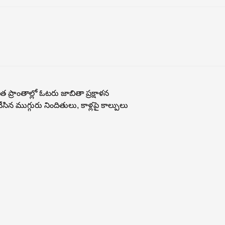
 ప్రాంతాల్లో ఓట‌రు జాబితా ప్ర‌క్షాళ‌న‌
ిన ముగ్గురు నిందితులు, కాళ్లపై కాల్పులు