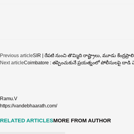
Previous article
SIR | రేప‌టి నుంచి తొమ్మిది రాష్ట్రాలు, మూడు కేంద్ర‌ప్రాలిత
Next article
Coimbatore : తప్పించుకునే ప్రయత్నంలో పోలీసులపై దాడి చేస
Ramu.V
https://vandebhaarath.com/
RELATED ARTICLES
MORE FROM AUTHOR