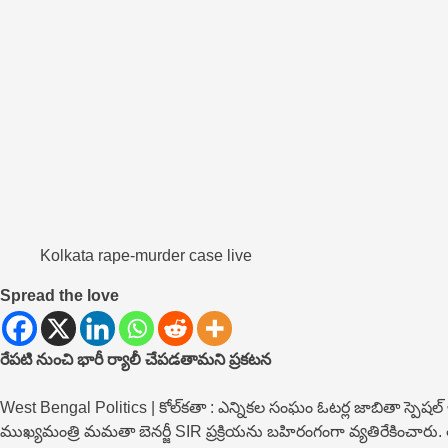
Kolkata rape-murder case live
Spread the love
రేప‌టి నుంచి భారీ ర్యాలీ చేప‌డతామ‌ని ప్ర‌క‌ట‌న‌
West Bengal Politics | కోల్‌కతా : ఎన్నికల సంఘం ఓటర్ల జాబితా స్పెషల్
ముఖ్యమంత్రి మమతా బెనర్జీ SIR ప్రక్రియను బహిరంగంగా వ్యతిరేకించారు