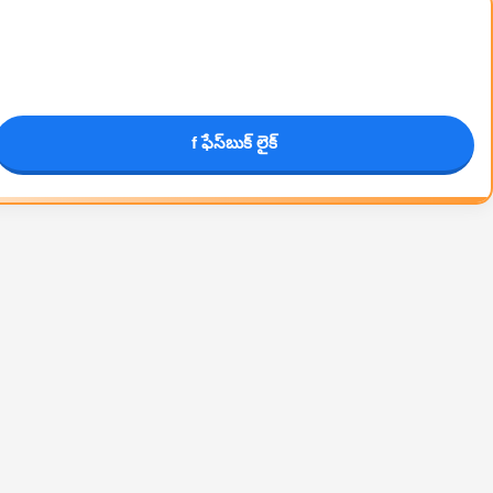
f ఫేస్‌బుక్ లైక్