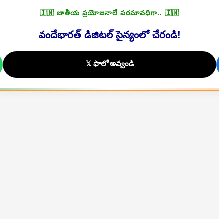
🇮🇳 జాతీయ ప్రయోజనాలే పరమావధిగా.. 🇮🇳
వందేభారత్ డిజిటల్ సైన్యంలో చేరండి!
𝕏 ఫాలో అవ్వండి