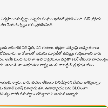
నిర్వహించనున్నట్లు ఎన్నికల సంఘం ఇటీవలే ప్రకటించింది. SIR ప్ర‌క్రియ‌
చేయనున్న‌ట్లు ఈసీ ప్ర‌క‌టించింది.
ది అధికారిక విధి స్థితి, పని గంటలు, భద్రతా చ‌ర్య‌ల‌పై అభ్యంతరాలు
ించారు. ఆ రోజులలో తమను డ్యూటీలో ఉన్న‌ట్లు గుర్తించాలని వారు
చారు. అనేక మంది మహిళా ఉపాధ్యాయులు భద్రతా కవర్ లేకుండా సాయంత్రం
ితే, శాంతిభద్రతలు రాష్ట్ర అంశం కాబట్టి కేంద్ర భద్రత కోసం
్షణ పొందుతున్నారు. వారు భయం లేకుండా పనిచేస్తారని మేము ఆశిస్తున్నాం.
నాయకుడు కునాల్ ఘోష్ మాట్లాడుతూ, ఉపాధ్యాయులను BLOలుగా
 దీనివల్ల వారికి సమస్యలు తలెత్తాయని ఆయన అన్నారు.