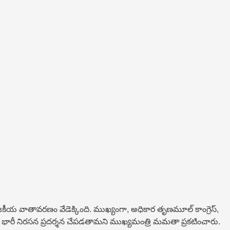
 రాజకీయ వాతావరణం వేడెక్కింది. ముఖ్యంగా, అధికార తృణమూల్ కాంగ్రెస్,
భారీ నిరసన ప్రదర్శన చేప‌డ‌తామ‌ని ముఖ్యమంత్రి మమతా ప్రకటించారు.