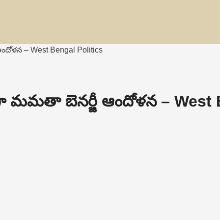
 ఆందోళ‌న‌ – West Bengal Politics
కంగా మమతా బెనర్జీ ఆందోళ‌న‌ – Wes