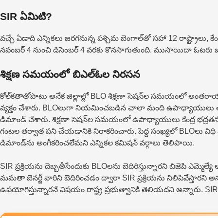
SIR ఏమిటి?
వచ్చే ఏడాది ఎన్నికలు జరగనున్న పశ్చిమ బెంగాల్‌తో సహా 12 రాష్ట్రాలు, కేం
నవంబర్ 4 నుంచి డిసెంబర్ 4 వరకు కొనసాగుతుంది. ముసాయిదా ఓటరు జాబితా
శిక్షణ సమయంలో బిఎల్ఓల నిరసన
కోల్‌కతాతోపాటు అనేక జిల్లాల్లో BLO శిక్షణా సెషన్‌ల సమయంలో అంతరాయాలు 
వ్యక్తం చేశారు. BLOలుగా నియమించబడిన చాలా మంది ఉపాధ్యాయులు తమ 
డిమాండ్ చేశారు. శిక్షణా సెషన్‌ల సమయంలో ఉపాధ్యాయులు కేంద్ర భద్ర
గంటల తర్వాత పని చేయడానికి నిరాకరించారు. పెద్ద సంఖ్యలో BLOలు విధి
డిమాండ్‌ను అంగీకరించలేమని ఎన్నికల కమిషన్ వర్గాలు తెలిపాయి.
SIR ప్ర‌క్రియ‌ను దెబ్బతీసేందుకు BLOలను బెదిరిస్తున్నారని బిజెపి ఎమ్మెల్
మమతా బెనర్జీ వారిని బెదిరించడం ద్వారా SIR ప్రక్రియను నిలిపివేస్త
ఉపయోగిస్తున్నారనే విషయం రాష్ట్ర ప్రభుత్వానికి తెలియదని అన్నారు. 