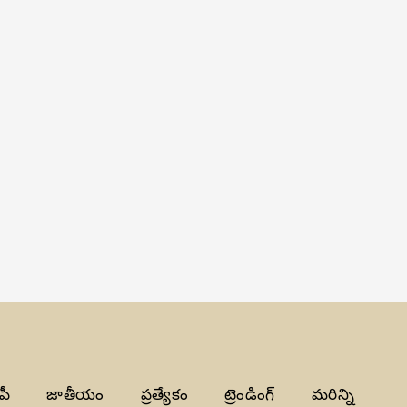
పీ
జాతీయం
ప్రత్యేకం
ట్రెండింగ్
మరిన్ని