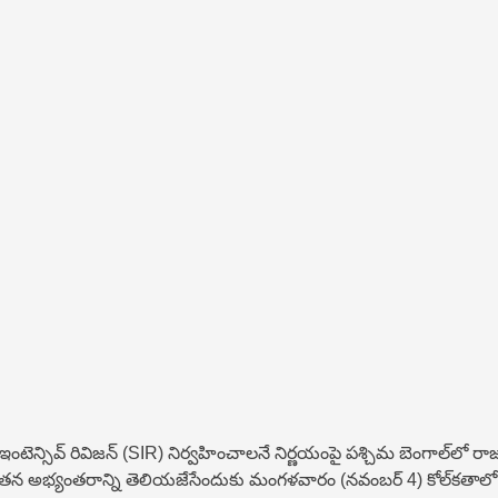
 ఇంటెన్సివ్ రివిజన్ (SIR) నిర్వహించాలనే నిర్ణయంపై పశ్చిమ బెంగాల్‌లో
. తన అభ్యంతరాన్ని తెలియజేసేందుకు మంగళవారం (నవంబర్ 4) కోల్‌కతాలో 