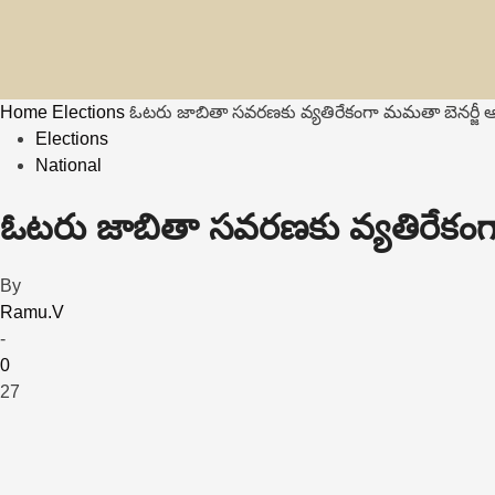
Home
Elections
ఓట‌రు జాబితా స‌వ‌ర‌ణ‌కు వ్య‌తిరేకంగా మమతా బెనర్జీ
Elections
National
ఓట‌రు జాబితా స‌వ‌ర‌ణ‌కు వ్య‌తిరే
By
Ramu.V
-
0
27