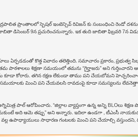
ద్రపాలిత ప్రాంతాలలో స్పెషల్ ఇంటెన్సివ్ రివిజన్ కు సంబంధించి రెండో దశను 
 డిసెంబర్ 9న ప్రచురించనున్నారు. ఇక తుది జాబితా ఫిబ్రవరి 7న విడుదల 
ఏర్ప‌డ‌డంతో కొత్త వివాదం తలెత్తింది. సమాచారం ప్రకారం, ప్రభుత్వ సిబ్బం
పాఠశాలలు శిక్షణా సమయంలో తమను “గైర్హాజరు” అని గుర్తించారని ఆరోప
తను కూడా కోరారు. తగిన రక్షణ లేకుండా తాము పని చేయబోమని హెచ్చరిం
 సమయాలకు మించి పని చేయవలసి రావడంపై కూడా సమస్యలను లేవనెత్తారు. అయ
యే అగ్నిమిత్ర పాల్ ఆరోపించారు. “జిల్లాల వ్యాప్తంగా ఉన్న అన్ని BLOలు శిక
ారని అనుకుంటే అది ఆమె తప్పు” అని అన్నారు. ఇదిలా ఉండ‌గా , టీఎంసీ 
SIR వల్ల ఉపాధ్యాయులు సాధారణ గంటలకు మించి పని చేయాల్సి వస్తుందని,