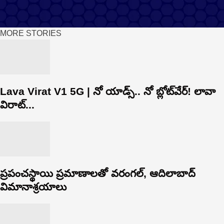
About Us
Contact Us
Terms and Conditions
Privacy Policy
Advertise
Editorial Policy
Support
MORE STORIES
Lava Virat V1 5G | నో యాడ్స్.. నో బ్లోట్‌వేర్! లావా
విరాట్...
ప్రపంచస్థాయి ప్రమాణాలతో వరంగల్, ఆదిలాబాద్
విమానాశ్రయాలు