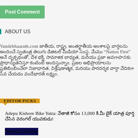
ABOUT US
Vandebhaarath.com జాతీయ, రాష్ట్ర, అంతర్జాతీయ అంశాలపై వార్తలను
అందించే స్వతంత్ర తెలుగు డిజిటల్ మీడియా సంస్థ. మేము “Nation First”
అనే దృక్పథంతో, దేశ భక్తి, సామాజిక బాధ్యత, మరియు ప్రజా అవగాహనకు
ప్రాధాన్యతనిస్తూ కంటెంట్ అందిస్తున్నాం. ప్రజల అభిప్రాయాలను
ప్రతిబింబించేలా నిజాధారిత, విశ్లేషణాత్మక, మరియు పారదర్శక వార్తా వేదికగా
సేవ చేయడం వందేభార‌త్ ల‌క్ష్యం.
EDITOR PICKS
Adepu Kishore Bike Yatra: నేతాజీ కోసం 13,000 కి.మీ బైక్ యాత్ర పూర్తి
చేసిన వరంగల్ యువకుడు!
Special Stories