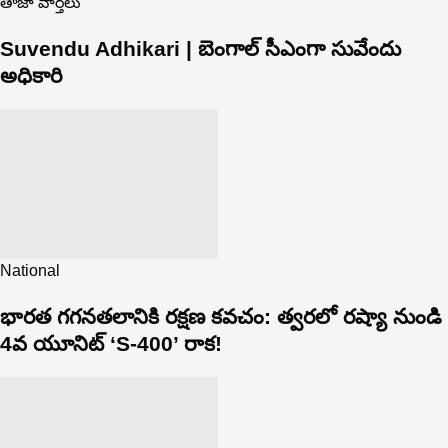
తాజా వార్తలు
Suvendu Adhikari | బెంగాల్ సీఎంగా సువేందు
అధికారి
National
భారత గగనతలానికి రక్షణ కవచం: త్వరలో రష్యా నుండి
4వ యూనిట్ ‘S-400’ రాక!