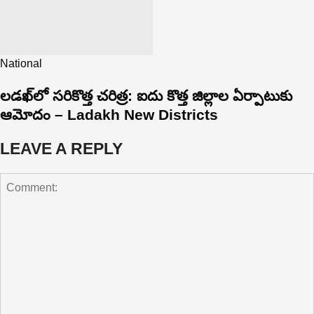
National
లడఖ్‌లో సరికొత్త చరిత్ర: ఐదు కొత్త జిల్లాల ఏర్పాటుకు
ఆమోదం – Ladakh New Districts
LEAVE A REPLY