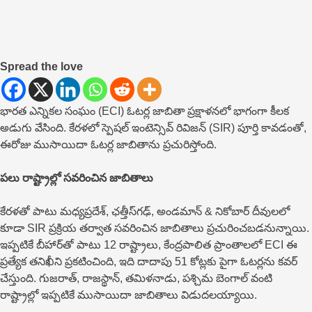
Spread the love
భారత ఎన్నికల సంఘం (ECI) ఓటర్ల జాబితా ప్రక్షాళనలో భాగంగా కీలక
అడుగు వేసింది. కేరళలో స్పెషల్ ఇంటెన్సివ్ రివిజన్ (SIR) పూర్తి కావడంతో,
ఈరోజు ముసాయిదా ఓటర్ల జాబితాను ప్రచురిస్తోంది.
పలు రాష్ట్రాల్లో సవరించిన జాబితాలు
కేరళతో పాటు మధ్యప్రదేశ్, ఛత్తీస్‌గఢ్, అండమాన్ & నికోబార్ దీవులలో
కూడా SIR ప్రక్రియ తర్వాత సవరించిన జాబితాలు ప్రచురించబడనున్నాయి.
ఇప్పటికే బీహార్‌తో పాటు 12 రాష్ట్రాలు, కేంద్రపాలిత ప్రాంతాలలో ECI ఈ
ప్రత్యేక తనిఖీని ప్రకటించింది, ఇది దాదాపు 51 కోట్లకు పైగా ఓటర్లను కవర్
చేస్తుంది. గుజరాత్, రాజస్థాన్, తమిళనాడు, పశ్చిమ బెంగాల్ వంటి
రాష్ట్రాల్లో ఇప్పటికే ముసాయిదా జాబితాలు విడుదలయ్యాయి.