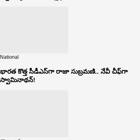
National
భారత కొత్త సీడీఎస్‌గా రాజా సుబ్రమణి.. నేవీ చీఫ్‌గా
స్వామినాథన్!