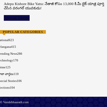
Adepu Kishore Bike Yatra: నేతాజీ కోసం 13,000 కి.మీ బైక్ యాత్ర పూర్తి
చేసిన వరంగల్ యువకుడు!
Special Stories
POPULAR CATEGORIES
ational
623
elangana
415
rending News
286
echnology
170
rime
125
ాజా వార్తలు
119
pecial Stories
106
lections
104
© Vandebhaarath.com