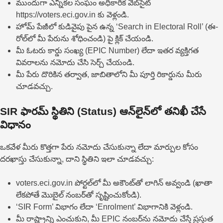
ముందుగా ఎన్నికల సంఘం అధికారిక వెబ్‌సైట్
https://voters.eci.gov.in కు వెళ్లండి.
హోమ్ పేజీలో కుడివైపు పైన ఉన్న ‘Search in Electoral Roll’ (ఈ-
రోల్‌లో మీ పేరును శోధించండి) పై క్లిక్ చేయండి.
మీ ఓటరు కార్డు సంఖ్య (EPIC Number) లేదా ఇతర వ్యక్తిగత
వివరాలను నమోదు చేసి సెర్చ్ చేయండి.
మీ పేరు దొరికిన తర్వాత, జాబితాలోని మీ పూర్తి రికార్డును మీరు
చూడవచ్చు.
SIR ఫారమ్ స్థితిని (Status) ఆన్‌లైన్‌లో తనిఖీ చేసే
విధానం
ఒకవేళ మీరు కొత్తగా పేరు నమోదు చేసుకున్నా లేదా మార్పుల కోసం
దరఖాస్తు చేసుకున్నా, దాని స్థితిని ఇలా చూడవచ్చు:
voters.eci.gov.in పోర్టల్‌లో మీ అకౌంట్‌తో లాగిన్ అవ్వండి (ఖాతా
లేకపోతే మొబైల్ నంబర్‌తో సృష్టించుకోండి).
‘SIR Form’ విభాగం లేదా ‘Enrolment’ విభాగానికి వెళ్లండి.
మీ రాష్ట్రాన్ని ఎంచుకుని, మీ EPIC నంబర్‌ను నమోదు చేస్తే ప్రస్తుత