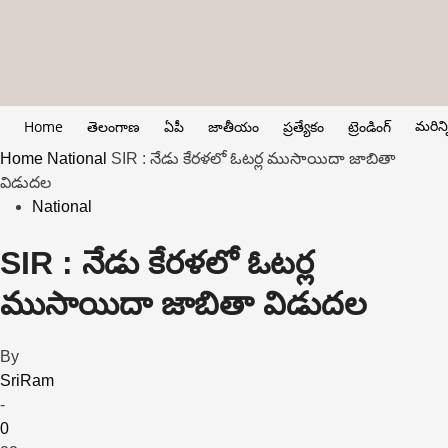
మరిన్న
Home
తెలంగాణ
ఏపీ
జాతీయం
ప్రత్యేకం
ట్రెండింగ్
Home
National
SIR : నేడు కేర‌ళ‌లో ఓటర్ల ముసాయిదా జాబితా
విడుదల
National
SIR : నేడు కేర‌ళ‌లో ఓటర్ల
ముసాయిదా జాబితా విడుదల
By
SriRam
-
0