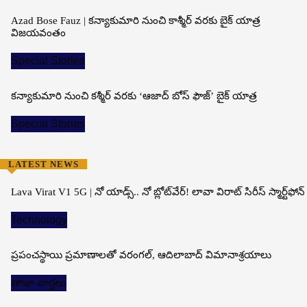
Azad Bose Fauz | కన్యాకుమారి నుంచి కాశ్మీర్ వరకు బైక్ యాత్ర
విజయవంతం
Special Stories
కన్యాకుమారి నుంచి కశ్మీర్ వరకు ‘ఆజాద్ బోస్ ఫౌజ్’ బైక్ యాత్ర
Special Stories
LATEST NEWS
Lava Virat V1 5G | నో యాడ్స్.. నో బ్లోట్‌వేర్! లావా విరాట్ సిరీస్ స్మార్ట్‌ఫోన్​
Technology
ప్రపంచస్థాయి ప్రమాణాలతో వరంగల్, ఆదిలాబాద్ విమానాశ్రయాలు
తాజా వార్తలు