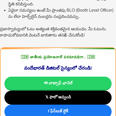
స్థితి కనిపిస్తుంది.
ఏవైనా సమస్యలు ఉంటే మీ ప్రాంతపు BLO (Booth Level Officer)
ను లేదా హెల్ప్‌లైన్ నంబర్లను సంప్రదించవచ్చు.
ప్రజాస్వామ్యంలో ఓటు అత్యంత శక్తివంతమైన ఆయుధం. మీ ఓటును
కాపాడుకోవడానికి వెంటనే జాబితాను తనిఖీ చేసుకోండి!
🇮🇳 జాతీయ ప్రయోజనాలే పరమావధిగా.. 🇮🇳
వందేభారత్ డిజిటల్ సైన్యంలో చేరండి!
📢 వాట్సాప్ ఛానెల్
𝕏 ఫాలో అవ్వండి
f ఫేస్‌బుక్ లైక్