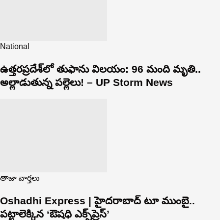
National
ఉత్తరప్రదేశ్‌లో తుఫాను విలయం: 96 మంది మృతి..
అల్లాడుతున్న పల్లెలు! – UP Storm News
తాజా వార్తలు
Oshadhi Express | హైదరాబాద్ టూ ముంబై..
పట్టాలెక్కిన ‘ఔషధి ఎక్స్‌ప్రెస్’