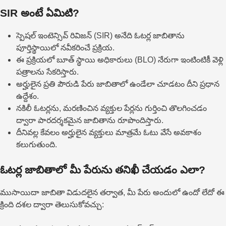
SIR అంటే ఏమిటి?
స్పెషల్ ఇంటెన్సివ్ రివిజన్ (SIR) అనేది ఓటర్ల జాబితాను
పూర్తిస్థాయిలో నవీకరించే ప్రక్రియ.
ఈ ప్రక్రియలో బూత్ స్థాయి అధికారులు (BLO) నేరుగా ఇంటింటికీ వెళ్లి
పత్రాలను సేకరిస్తారు.
అర్హులైన ప్రతి పౌరుడి పేరు జాబితాలో ఉండేలా చూడటం దీని ప్రధాన
ఉద్దేశం.
నకిలీ ఓటర్లను, మరణించిన వ్యక్తుల పేర్లను గుర్తించి తొలగించడం
ద్వారా పారదర్శకమైన జాబితాను రూపొందిస్తారు.
దీనివల్ల కేవలం అర్హులైన వ్యక్తులు మాత్రమే ఓటు వేసే అవకాశం
కలుగుతుంది.
ఓటర్ల జాబితాలో మీ పేరును తనిఖీ చేయడం ఎలా?
ముసాయిదా జాబితా విడుదలైన తర్వాత, మీ పేరు అందులో ఉందో లేదో ఈ
క్రింది దశల ద్వారా తెలుసుకోవచ్చు: