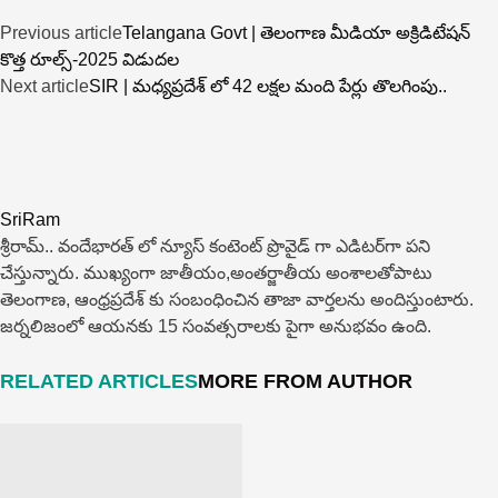
Previous article
Telangana Govt | తెలంగాణ మీడియా అక్రిడిటేషన్
కొత్త రూల్స్-2025 విడుదల
Next article
SIR | మధ్యప్రదేశ్ లో 42 లక్షల మంది పేర్లు తొలగింపు..
SriRam
శ్రీరామ్‌.. వందేభారత్ లో న్యూస్ కంటెంట్ ప్రొవైడ్ గా ఎడిటర్‌గా పని
చేస్తున్నారు. ముఖ్యంగా జాతీయం,అంత‌ర్జాతీయ అంశాల‌తోపాటు
తెలంగాణ, ఆంధ్ర‌ప్ర‌దేశ్‌ కు సంబంధించిన తాజా వార్తల‌ను అందిస్తుంటారు.
జర్నలిజంలో ఆయ‌న‌కు 15 సంవత్సరాలకు పైగా అనుభవం ఉంది.
RELATED ARTICLES
MORE FROM AUTHOR