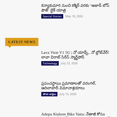
కన్యాకుమారి నుంచి కశ్మీర్ వరకు ‘ఆజాద్ బోస్
ఫౌజ్’ బైక్ యాత్ర
May 18, 2026
Special Stories
LATEST NEWS
Lava Virat V1 5G | నో యాడ్స్.. నో బ్లోట్‌వేర్!
లావా విరాట్ సిరీస్ స్మార్ట్‌ఫోన్​
July 23, 2026
Technology
ప్రపంచస్థాయి ప్రమాణాలతో వరంగల్,
ఆదిలాబాద్ విమానాశ్రయాలు
July 14, 2026
తాజా వార్తలు
Adepu Kishore Bike Yatra: నేతాజీ కోసం