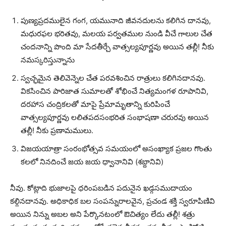
పుణ్యప్రదములైన గంగ, యమునాది జీవనదులను కలిగిన దానవు,
మధురఫల భరితవు, మలయ పర్వతముల నుండి వీచే గాలుల చేత
చందనాన్ని పొంది మా సేదతీర్చే వాత్సల్యపూర్ణవు అయిన తల్లీ! నీకు
నమస్కరిస్తున్నాను
స్వచ్ఛమైన తెలివెన్నెల చేత పరవశించిన రాత్రులు కలిగినదానవు.
వికసించిన పారిజాత సుమాలతో శోభించే నిత్యమంగళ రూపానివి,
దరహాస చంద్రికలతో మాపై ప్రేమామృతాన్ని కురిపించే
వాత్సల్యపూర్ణవు లలితపదసంభరిత సంభాషణా చరురవు అయిన
తల్లీ! నీకు ప్రణామములు.
విజయయాత్రా సంరంభోత్సవ సమయంలో అసంఖ్యాక ప్రజల గొంతు
కలలో నినదించే జయ జయ ధ్వానానివి (శబ్దానివి)
నీవు. కోట్లాది భుజాలపై ధరింపబడిన పదునైన ఖడ్గసముదాయం
కల్గినదానవు. అధికాధిక బల సంపన్నురాలవైన, ప్రచండ శక్తి స్వరూపిణివి
అయిన నిన్ను అబల అని పేర్కొనటంలో ఔచిత్యం లేదు తల్లీ! శత్రు