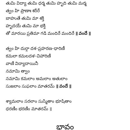
తుమి విద్యా తుమి ధర్మ తుమి హృది తుమి మర్మ
త్వం హి ప్రాణాః శరీరే
బాహుతే తుమి మా శక్తి
హృదయే తుమి మా భక్తి
తో మారయి ప్రతిమా గడి మందిరే మందిరే
॥ వందే ॥
త్వం హి దుర్గా దశ-ప్రహరణ-ధారిణీ
కమలా కమలదళ-విహారిణీ
వాణీ విద్యాదాయినీ
నమామి త్వాం
నమామి కమలాం అమలాం అతులాం
సుజలాం సుఫలాం మాతరమ్
॥ వందే ॥
శ్యామలాం సరలాం సుస్మితాం భూషితాం
ధరణీం భరణీం మాతరమ్ ॥
భావం