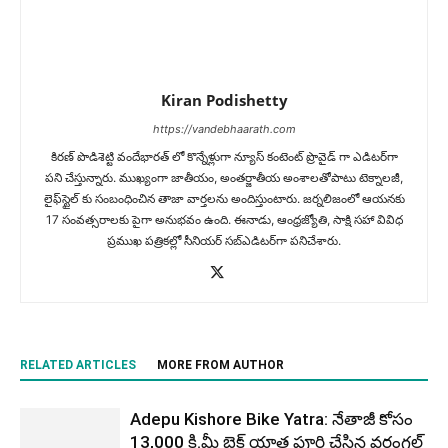
Kiran Podishetty
https://vandebhaarath.com
కిర‌ణ్ పొడిశెట్టి వందేభారత్ లో కొన్నేళ్లుగా న్యూస్ కంటెంట్ ప్రొవైడ్ గా ఎడిటర్‌గా
పని చేస్తున్నారు. ముఖ్యంగా జాతీయం, అంత‌ర్జాతీయ అంశాల‌తోపాటు టెక్నాల‌జీ,
లైఫ్‌స్టైల్‌ కు సంబంధించిన తాజా వార్తల‌ను అందిస్తుంటారు. జర్నలిజంలో ఆయ‌న‌కు
17 సంవత్సరాలకు పైగా అనుభవం ఉంది. ఈనాడు, ఆంధ్ర‌జ్యోతి, సాక్షి స‌హా వివిధ
ప్ర‌ముఖ‌ ప‌త్రిక‌ల్లో సీనియ‌ర్‌ స‌బ్ఎడిట‌ర్‌గా ప‌నిచేశారు.
RELATED ARTICLES
MORE FROM AUTHOR
Adepu Kishore Bike Yatra: నేతాజీ కోసం
13,000 కి.మీ బైక్ యాత్ర పూర్తి చేసిన వరంగల్