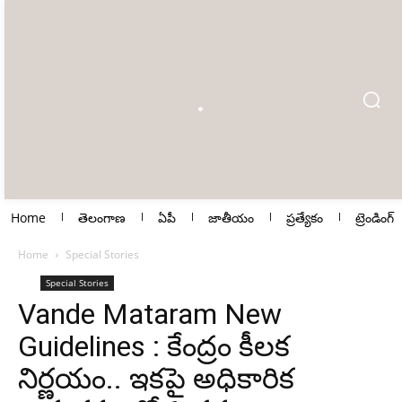
Home
తెలంగాణ
ఏపీ
జాతీయం
ప్రత్యేకం
ట్రెండింగ్
Home
Special Stories
Special Stories
Vande Mataram New
Guidelines : కేంద్రం కీలక
నిర్ణయం.. ఇకపై అధికారిక