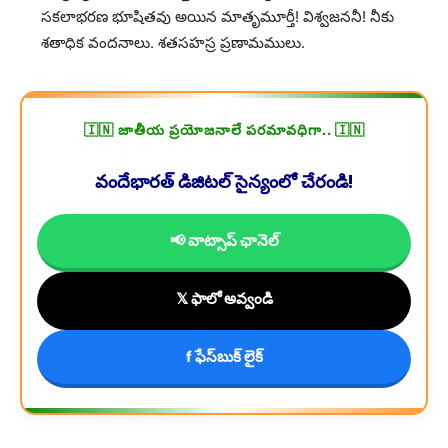
సకలాభరణ భూషితవు అయిన మాతృమూర్తీ! విశ్వజననీ! నీకు
శతాధిక వందనాలు. శతసహస్ర ప్రణామములు.
🇮🇳 జాతీయ ప్రయోజనాలే పరమావధిగా.. 🇮🇳
వందేభారత్ డిజిటల్ సైన్యంలో చేరండి!
📢 వాట్సాప్ ఛానెల్
𝕏 ఫాలో అవ్వండి
f ఫేస్‌బుక్ లైక్