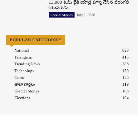
13,000 కి.మీ బైక్ యాత్ర పూర్తి చేసిన వరంగల్
యువకుడు!
July 2, 2026
Special Stories
POPULAR CATEGORIES
National
623
Telangana
415
Trending News
286
Technology
170
Crime
125
తాజా వార్తలు
119
Special Stories
106
Elections
104
© Vandebhaarath.com
About Us
Contact Us
Terms and Conditions
Privacy Policy
Advertise
Editorial Policy
Support