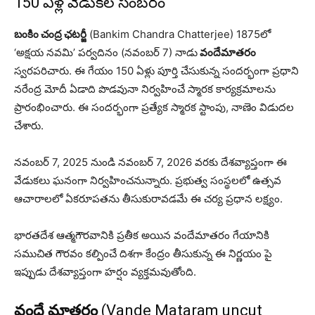
150 ఏళ్ల వేడుకల సంబరం
బంకిం చంద్ర ఛటర్జీ
(Bankim Chandra Chatterjee) 1875లో
‘అక్షయ నవమి’ పర్వదినం (నవంబర్ 7) నాడు
వందేమాతరం
స్వరపరిచారు. ఈ గేయం 150 ఏళ్లు పూర్తి చేసుకున్న సందర్భంగా ప్రధాని
నరేంద్ర మోదీ ఏడాది పొడవునా నిర్వహించే స్మారక కార్యక్రమాలను
ప్రారంభించారు. ఈ సందర్భంగా ప్రత్యేక స్మారక స్టాంపు, నాణెం విడుదల
చేశారు.
నవంబర్ 7, 2025 నుండి నవంబర్ 7, 2026 వరకు దేశవ్యాప్తంగా ఈ
వేడుకలు ఘనంగా నిర్వహించనున్నారు. ప్రభుత్వ సంస్థలలో ఉత్సవ
ఆచారాలలో ఏకరూపతను తీసుకురావడమే ఈ చర్య ప్రధాన లక్ష్యం.
భారతదేశ ఆత్మగౌరవానికి ప్రతీక అయిన వందేమాతరం గేయానికి
సముచిత గౌరవం కల్పించే దిశగా కేంద్రం తీసుకున్న ఈ నిర్ణయం పై
ఇప్పుడు దేశవ్యాప్తంగా హర్షం వ్యక్తమవుతోంది.
వందే మాతరం
(Vande Mataram uncut