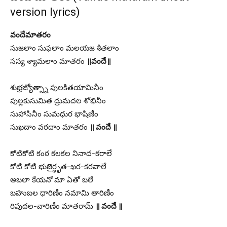
version lyrics)
వందేమాతరం
సుజలాం సుఫలాం మలయజ శీతలాం
సస్య శ్యామలాం మాతరం
॥వందే॥
శుభ్రజ్యోత్స్నా పులకితయామినీం
పుల్లకుసుమిత ద్రుమదల శోభినీం
సుహాసినీం సుమధుర భాషిణీం
సుఖదాం వరదాం మాతరం
॥ వందే ॥
కోటికోటి కంఠ కలకల నినాద-కరాలే
కోటి కోటి భుజైర్ధృత-ఖర-కరవాలే
అబలా కేయనో మా ఏతో బలే
బహుబల ధారిణీం నమామి తారిణీం
రిపుదల-వారిణీం మాతరామ్
॥ వందే ॥