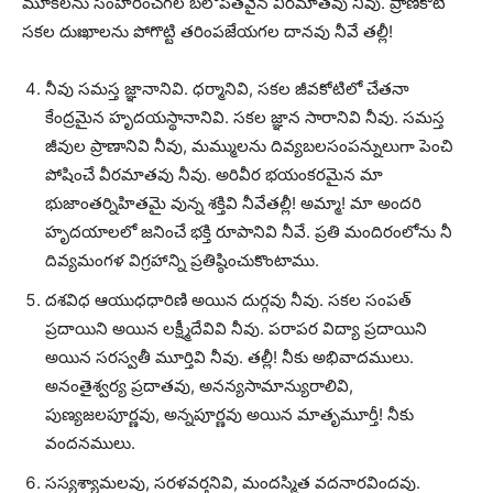
మూకలను సంహరించగల బలోపేతవైన వీరమాతవు నీవు. ప్రాణికోటి
సకల దుఃఖాలను పోగొట్టి తరింపజేయగల దానవు నీవే తల్లీ!
నీవు సమస్త జ్ఞానానివి. ధర్మానివి, సకల జీవకోటిలో చేతనా
కేంద్రమైన హృదయస్థానానివి. సకల జ్ఞాన సారానివి నీవు. సమస్త
జీవుల ప్రాణానివి నీవు, మమ్ములను దివ్యబలసంపన్నులుగా పెంచి
పోషించే వీరమాతవు నీవు. అరివీర భయంకరమైన మా
భుజాంతర్నిహితమై వున్న శక్తివి నీవేతల్లీ! అమ్మా! మా అందరి
హృదయాలలో జనించే భక్తి రూపానివి నీవే. ప్రతి మందిరంలోను నీ
దివ్యమంగళ విగ్రహాన్ని ప్రతిష్ఠించుకొంటాము.
దశవిధ ఆయుధధారిణి అయిన దుర్గవు నీవు. సకల సంపత్
ప్రదాయిని అయిన లక్ష్మీదేవివి నీవు. పరాపర విద్యా ప్రదాయిని
అయిన సరస్వతీ మూర్తివి నీవు. తల్లీ! నీకు అభివాదములు.
అనంతైశ్వర్య ప్రదాతవు, అనన్యసామాన్యురాలివి,
పుణ్యజలపూర్ణవు, అన్నపూర్ణవు అయిన మాతృమూర్తీ! నీకు
వందనములు.
సస్యశ్యామలవు, సరళవర్తనివి, మందస్మిత వదనారవిందవు.