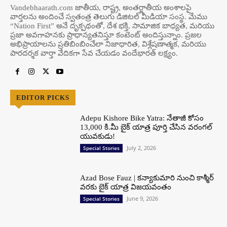
Vandebhaarath.com జాతీయ, రాష్ట్ర, అంతర్జాతీయ అంశాలపై
వార్తలను అందించే స్వతంత్ర తెలుగు డిజిటల్ మీడియా సంస్థ. మేము
“Nation First” అనే దృక్పథంతో, దేశ భక్తి, సామాజిక బాధ్యత, మరియు
ప్రజా అవగాహనకు ప్రాధాన్యతనిస్తూ కంటెంట్ అందిస్తున్నాం. ప్రజల
అభిప్రాయాలను ప్రతిబింబించేలా నిజాధారిత, విశ్లేషణాత్మక, మరియు
పారదర్శక వార్తా వేదికగా సేవ చేయడం వందేభార‌త్ ల‌క్ష్యం.
EDITOR PICKS
Adepu Kishore Bike Yatra: నేతాజీ కోసం
13,000 కి.మీ బైక్ యాత్ర పూర్తి చేసిన వరంగల్
యువకుడు!
July 2, 2026
Special Stories
Azad Bose Fauz | కన్యాకుమారి నుంచి కాశ్మీర్
వరకు బైక్ యాత్ర విజయవంతం
June 9, 2026
Special Stories