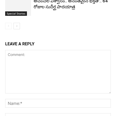
అచంచల విశ్వాసం.. అనంతమైన భక్తితో.. 64
రోజుల సుదీర్ఘ పాదయాత్ర
Special Stories
LEAVE A REPLY