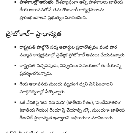
పాఠశాలల్లో ఆరంభం
: దేశవ్యాప్తంగా అన్ని పాఠశాలలు జాతీయ
గేయ ఆలాపనతోనే తమ రోజువారీ కార్యక్రమాలను
ప్రారంభించాలని ప్రభుత్వం సూచించింది.
ప్రోటోకాల్– ప్రాధాన్యత
రాష్ట్రపతి పాల్గొనే పద్మ అవార్డుల ప్రదానోత్సవం వంటి పౌర
సన్మాన కార్యక్రమాల్లో ప్రత్యేక ప్రోటోకాల్ అమలు చేయనున్నారు.
రాష్ట్రపతి వచ్చినపుడు, నిష్క్రమణ సమయంలో ఈ గేయాన్ని
ప్రదర్శించనున్నారు.
గేయ ఆలాపనకు ముందు మృదంగ ధ్వని వినిపించాలని
మార్గదర్శకాల్లో పేర్కొన్నారు.
ఒకే వేదికపై ‘జన గణ మన’ (జాతీయ గీతం), ‘వందేమాతరం’
(జాతీయ గేయం) రెండూ ప్లే చేయాల్సి వస్తే, ముందుగా జాతీయ
గీతానికే ప్రాధాన్యత ఇవ్వాలని అధికారులు సూచించారు.