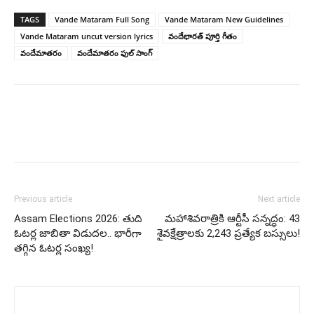
TAGS
Vande Mataram Full Song
Vande Mataram New Guidelines
Vande Mataram uncut version lyrics
వందేభారత్​ పూర్తి గీతం
వందేమాతరం
వందేమాతరం ఫుల్​ సాంగ్​
Previous article
Next article
Assam Elections 2026: తుది
మహాశివరాత్రికి ఆర్టీసీ సన్నద్ధం: 43
ఓటర్ల జాబితా విడుదల.. భారీగా
శైవక్షేత్రాలకు 2,243 ప్రత్యేక బస్సులు!
తగ్గిన ఓటర్ల సంఖ్య!