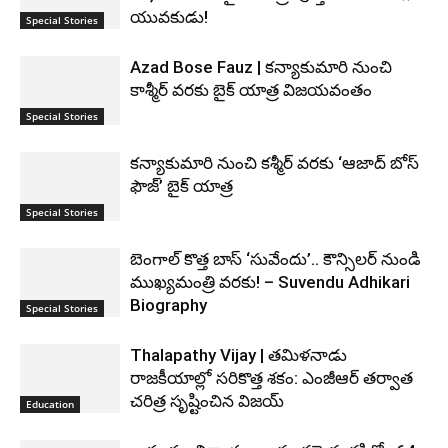
యువకుడు!
Special Stories
Azad Bose Fauz | కన్యాకుమారి నుంచి
కాశ్మీర్ వరకు బైక్ యాత్ర విజయవంతం
Special Stories
కన్యాకుమారి నుంచి కశ్మీర్ వరకు ‘ఆజాద్ బోస్
ఫౌజ్’ బైక్ యాత్ర
Special Stories
బెంగాల్ కొత్త బాస్ ‘సువేందు’.. కౌన్సిలర్ నుండి
ముఖ్యమంత్రి వరకు! – Suvendu Adhikari
Biography
Special Stories
Thalapathy Vijay | తమిళనాడు
రాజకీయాల్లో సరికొత్త శకం: ఎంజీఆర్ తర్వాత
చరిత్ర సృష్టించిన విజయ్
Education