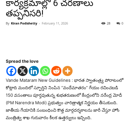
కార్యక్రమాల్లో 6 చరణాలు
తప్పనిసరి!
By
Kiran Podishetty
-
February 11, 2026
28
0
Spread the love
Vande Mataram New Guidelines : భారత స్వాతంత్ర్య పోరాటంలో
కోట్లాది మందిలో స్ఫూర్తిని నింపిన “వందేమాతరం” గేయం రచించబడి
150 వసంతాలు పూర్తవుతున్న శుభతరుణంలో కేంద్రంలోని నరేంద్ర మోదీ
(PM Narendra Modi) ప్రభుత్వం చారిత్రాత్మక నిర్ణయం తీసుకుంది.
జాతీయ గేయానికి సంబంధించి కొత్త మార్గదర్శకాలను జారీ చేస్తూ హోం
మంత్రిత్వ శాఖ గురువారం కీలక ఉత్తర్వులు ఇచ్చింది.