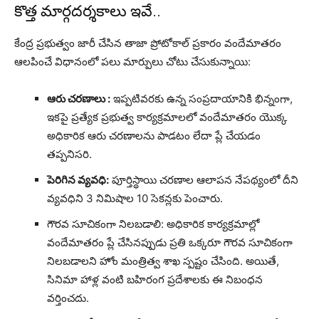
కొత్త మార్గదర్శకాలు ఇవే..
కేంద్ర ప్రభుత్వం జారీ చేసిన తాజా ప్రోటోకాల్ ప్రకారం వందేమాతరం
ఆలపించే విధానంలో పలు మార్పులు చోటు చేసుకున్నాయి:
ఆరు చరణాలు :
ఇప్పటివరకు ఉన్న సంప్రదాయానికి భిన్నంగా,
ఇకపై ప్రత్యేక ప్రభుత్వ కార్యక్రమాలలో వందేమాతరం యొక్క
అధికారిక ఆరు చరణాలను పాడటం లేదా ప్లే చేయడం
తప్పనిసరి.
పెరిగిన వ్యవధి:
పూర్తిస్థాయి చరణాల ఆలాపన నేపథ్యంలో దీని
వ్యవధిని 3 నిమిషాల 10 సెకన్లకు పెంచారు.
గౌరవ సూచికంగా నిలబడాలి: అధికారిక కార్యక్రమాల్లో
వందేమాతరం ప్లే చేసినప్పుడు ప్రతి ఒక్కరూ గౌరవ సూచికంగా
నిలబడాలని హోం మంత్రిత్వ శాఖ స్పష్టం చేసింది. అయితే,
సినిమా హాళ్ల వంటి బహిరంగ ప్రదేశాలకు ఈ నిబంధన
వర్తించదు.