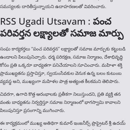
సమస్యలకు దారితీస్తున్నాయని ఉదాహరణలతో వివరించారు.
RSS Ugadi Utsavam :
పంచ‌
ప‌రివ‌ర్త‌న లక్ష్యాలతో సమాజ మార్పు
సంఘ కార్యకర్తలు “పంచ పరివర్తన” లక్ష్యాలతో సమాజ మార్పుకు కట్టుబడి
ఉండాలని పిలుపునిచ్చారు. ధర్మ పరిరక్షణ, సమాజ నిర్మాణం, దేశాభివృద్ధి
కోసం ప్రతి ఒక్కరూ బాధ్యతగా పనిచేయాలని సూచించారు. మహిళా శక్తి
ప్రాముఖ్యతను ప్రస్తావిస్తూ, స్వయంసేవకుల వెనుక ఉన్న బలం కుటుంబ
వ్యవస్థ అని, ముఖ్యంగా మహిళల పాత్ర అత్యంత కీలకమని తెలిపారు.
చివరగా, ఉగాది కొత్త ఆరంభాలకు ప్రతీకగా నిలుస్తుందని, ప్రతి వ్యక్తి తన
వంతు బాధ్యతను నిర్వర్తిస్తూ సమాజ నిర్మాణంలో భాగస్వామి కావాలని
పిలుపునిస్తూ ప్రసంగాన్ని ముగించారు.
ఈ కార్యక్రమంలో ముఖ్య అతిథిగా కుమార్ ఇంజనీర్స్ ప్రొప్రైటర్ శ్రీ ఉదయ్