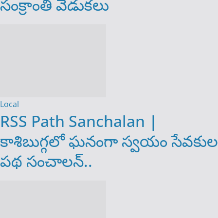
సంక్రాంతి వేడుకలు
Local
RSS Path Sanchalan |
కాశిబుగ్గ‌లో ఘ‌నంగా స్వయం సేవకుల
పథ సంచాల‌న్‌..