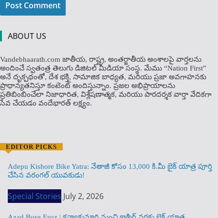
ABOUT US
Vandebhaarath.com జాతీయ, రాష్ట్ర, అంతర్జాతీయ అంశాలపై వార్తలను
అందించే స్వతంత్ర తెలుగు డిజిటల్ మీడియా సంస్థ. మేము “Nation First”
అనే దృక్పథంతో, దేశ భక్తి, సామాజిక బాధ్యత, మరియు ప్రజా అవగాహనకు
ప్రాధాన్యతనిస్తూ కంటెంట్ అందిస్తున్నాం. ప్రజల అభిప్రాయాలను
ప్రతిబింబించేలా నిజాధారిత, విశ్లేషణాత్మక, మరియు పారదర్శక వార్తా వేదికగా
సేవ చేయడం వందేభార‌త్ ల‌క్ష్యం.
EDITOR PICKS
Adepu Kishore Bike Yatra: నేతాజీ కోసం 13,000 కి.మీ బైక్ యాత్ర పూర్తి
చేసిన వరంగల్ యువకుడు!
Special Stories
July 2, 2026
Azad Bose Fauz | కన్యాకుమారి నుంచి కాశ్మీర్ వరకు బైక్ యాత్ర