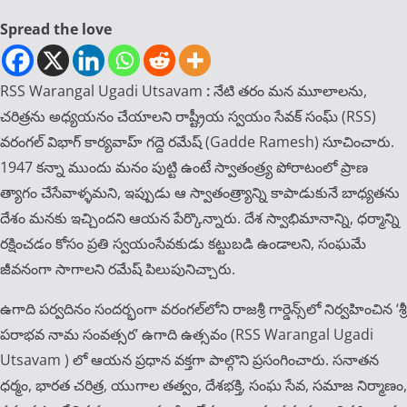
Spread the love
RSS Warangal Ugadi Utsavam
:
నేటి తరం మన మూలాలను,
చరిత్రను అధ్యయనం చేయాలని రాష్ట్రీయ స్వయం సేవక్ సంఘ్ (RSS)
వరంగల్ విభాగ్ కార్యవాహ్ గద్దె రమేష్ (Gadde Ramesh) సూచించారు.
1947 కన్నా ముందు మనం పుట్టి ఉంటే స్వాతంత్ర్య పోరాటంలో ప్రాణ
త్యాగం చేసేవాళ్ళమని, ఇప్పుడు ఆ స్వాతంత్ర్యాన్ని కాపాడుకునే బాధ్యతను
దేశం మనకు ఇచ్చిందని ఆయ‌న‌ పేర్కొన్నారు. దేశ స్వాభిమానాన్ని, ధర్మాన్ని
రక్షించడం కోసం ప్రతి స్వయంసేవకుడు కట్టుబడి ఉండాలని, సంఘమే
జీవనంగా సాగాలని రమేష్ పిలుపునిచ్చారు.
ఉగాది పర్వదినం సందర్భంగా వరంగల్‌లోని రాజశ్రీ గార్డెన్స్‌లో నిర్వహించిన ‘శ్రీ
పరాభవ నామ సంవత్సర’ ఉగాది ఉత్సవం (RSS Warangal Ugadi
Utsavam ) లో ఆయన ప్రధాన వక్తగా పాల్గొని ప్రసంగించారు. సనాతన
ధర్మం, భారత చరిత్ర, యుగాల తత్వం, దేశభక్తి, సంఘ సేవ, సమాజ నిర్మాణం,