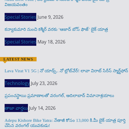
విజయవంతం
Special Stories
June 9, 2026
కన్యాకుమారి నుంచి కశ్మీర్ వరకు ‘ఆజాద్ బోస్ ఫౌజ్’ బైక్ యాత్ర
Special Stories
May 18, 2026
LATEST NEWS
Lava Virat V1 5G | నో యాడ్స్.. నో బ్లోట్‌వేర్! లావా విరాట్ సిరీస్ స్మార్ట్‌ఫోన్​
Technology
July 23, 2026
ప్రపంచస్థాయి ప్రమాణాలతో వరంగల్, ఆదిలాబాద్ విమానాశ్రయాలు
తాజా వార్తలు
July 14, 2026
Adepu Kishore Bike Yatra: నేతాజీ కోసం 13,000 కి.మీ బైక్ యాత్ర పూర్తి
చేసిన వరంగల్ యువకుడు!