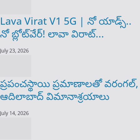
Lava Virat V1 5G | నో యాడ్స్..
నో బ్లోట్‌వేర్! లావా విరాట్...
July 23, 2026
ప్రపంచస్థాయి ప్రమాణాలతో వరంగల్,
ఆదిలాబాద్ విమానాశ్రయాలు
July 14, 2026