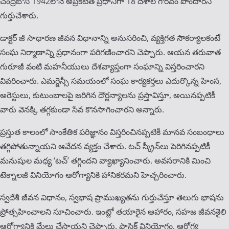
చంద్రబోస్ 1942లోనే అప్రకటిత ప్రధానిగా 18 దేశాల గౌరవం పొందారని
గుర్తుచేశారు.
డాక్టర్ జీ సాధారణ జీవన విధానాన్ని అనుసరించి, వ్యక్తిగత సౌకర్యాలకంటే
సంఘ నిర్మాణాన్ని ప్రధానంగా పరిగణించారని చెప్పారు. ఆయన తరువాత
గురూజీ వంటి మ‌హ‌నీయులు దేశవ్యాప్తంగా సంఘాన్ని విస్తరించారని
వివరించారు. ఎమర్జెన్సీ సమయంలో సంఘ కార్యకర్తలు ఎదుర్కొన్న హింస,
అరెస్టులు, కుటుంబాలపై జరిగిన దౌర్జన్యాలను ప్రస్తావిస్తూ, అయినప్పటికీ
వారు వెనక్కి తగ్గకుండా సేవ కొనసాగించారని అన్నారు.
ప్రస్తుత కాలంలో సాంకేతిక పరిజ్ఞానం విస్తరించినప్పటికీ మానవ సంబంధాలు
తగ్గిపోతున్నాయని ఆవేదన వ్యక్తం చేశారు. టచ్ స్క్రీన్‌లు పెరిగినప్పటికీ
మనుషుల మధ్య ‘టచ్’ తగ్గిందని వ్యాఖ్యానించారు. అవసరానికి మించి
టెక్నాలజీ వినియోగం ఆరోగ్యానికి హానికరమని హెచ్చరించారు.
స్వదేశీ జీవన విధానం, స్వభాష ప్రాముఖ్యతను గుర్తుచేస్తూ తెలుగు భాషను
ప్రోత్సహించాలని సూచించారు. ఇంట్లో తయారైన ఆహారం, సహజ జీవనశైలి
ఆరోగ్యానికి మేలు చేస్తాయని చెప్పారు. ప్లాస్టిక్ వినియోగం, ఆరోగ్య