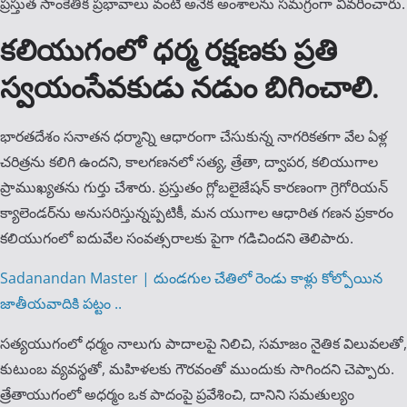
ప్రస్తుత సాంకేతిక ప్రభావాలు వంటి అనేక అంశాలను సమగ్రంగా వివరించారు.
కలియుగంలో ధర్మ రక్షణకు ప్రతి
స్వయంసేవకుడు నడుం బిగించాలి.
భారతదేశం సనాతన ధర్మాన్ని ఆధారంగా చేసుకున్న నాగరికతగా వేల ఏళ్ల
చరిత్రను కలిగి ఉందని, కాలగణనలో సత్య, త్రేతా, ద్వాపర, కలియుగాల
ప్రాముఖ్యతను గుర్తు చేశారు. ప్రస్తుతం గ్లోబలైజేషన్ కారణంగా గ్రెగోరియన్
క్యాలెండర్‌ను అనుసరిస్తున్నప్పటికీ, మన యుగాల ఆధారిత గణన ప్రకారం
కలియుగంలో ఐదువేల సంవత్సరాలకు పైగా గడిచిందని తెలిపారు.
Sadanandan Master | దుండ‌గుల చేతిలో రెండు కాళ్లు కోల్పోయిన
జాతీయవాదికి పట్టం ..
సత్యయుగంలో ధర్మం నాలుగు పాదాలపై నిలిచి, సమాజం నైతిక విలువలతో,
కుటుంబ వ్యవస్థతో, మహిళలకు గౌరవంతో ముందుకు సాగిందని చెప్పారు.
త్రేతాయుగంలో అధర్మం ఒక పాదంపై ప్రవేశించి, దానిని సమతుల్యం