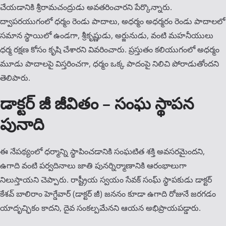
చేయడానికి శ్రీరామచంద్రుడు అవతరించారని పేర్కొన్నారు.
ద్వాపరయుగంలో ధర్మం రెండు పాదాలు, అధర్మం అధ‌ర్మ‌రం రెండు పాదాల‌లో
సమాన స్థాయిలో ఉండగా, శ్రీకృష్ణుడు, అర్జునుడు, వంటి మహనీయులు
ధర్మ రక్షణ కోసం కృషి చేశారని వివరించారు. ప్రస్తుతం కలియుగంలో అధర్మం
మూడు పాదాలపై విస్తరించగా, ధర్మం ఒక్క పాదంపై నిలిచి పోరాడుతోందని
తెలిపారు.
డాక్టర్ జీ జీవితం – సంఘ స్థాపన
పునాది
ఈ నేపథ్యంలో ధర్మాన్ని స్థాపించడానికి సంఘటిత శక్తి అవసరమైందని,
ఉగాది వంటి పర్వదినాలు జాతి పునర్నిర్మాణానికి ఆరంభాలుగా
నిలుస్తాయని చెప్పారు. రాష్ట్రీయ స్వయం సేవక్ సంఘ్ స్థాపకుడు డాక్టర్
కేశవ్ బాలిరాం హెగ్డేవార్ (డాక్టర్ జీ) జననం కూడా ఉగాది రోజునే జరగడం
యాదృచ్ఛికం కాదని, దైవ సంకల్పమేనని ఆయ‌న‌ అభిప్రాయపడ్డారు.