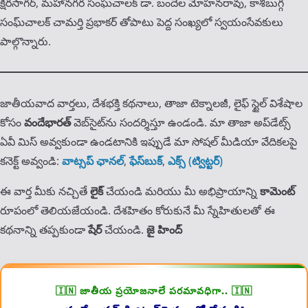
క్షీరసాగర్, మహానగర సంఘచాలక్ డా. బందెల మోహనరావు, కాశిబుగ్గ
సంఘ్‌చాల‌క్ చామ‌ర్తి ప్ర‌భాక‌ర్ తోపాటు పెద్ద సంఖ్య‌లో స్వయంసేవకులు
పాల్గొన్నారు.
జాతీయవాద వార్తలు, దేశభక్తి కథనాలు, తాజా టెక్నాలజీ, లైఫ్ స్టైల్ విశేషాల
కోసం
వందేభారత్
వెబ్‌సైట్‌ను సందర్శిస్తూ ఉండండి. మా తాజా అప్‌డేట్స్
ఏవీ మిస్ అవ్వకుండా ఉండటానికి ఇప్పుడే మా సోషల్ మీడియా వేదికలపై
కనెక్ట్ అవ్వండి:
వాట్సప్ ఛానల్
,
ఫేస్‌బుక్
,
ఎక్స్ (ట్విట్టర్)
ఈ వార్త మీకు నచ్చితే
లైక్
చేయండి మరియు మీ అభిప్రాయాన్ని
కామెంట్
రూపంలో తెలియజేయండి. దేశహితం కోరుకునే మీ స్నేహితులతో ఈ
కథనాన్ని తప్పకుండా
షేర్
చేయండి.
జై హింద్​
🇮🇳 జాతీయ ప్రయోజనాలే పరమావధిగా.. 🇮🇳