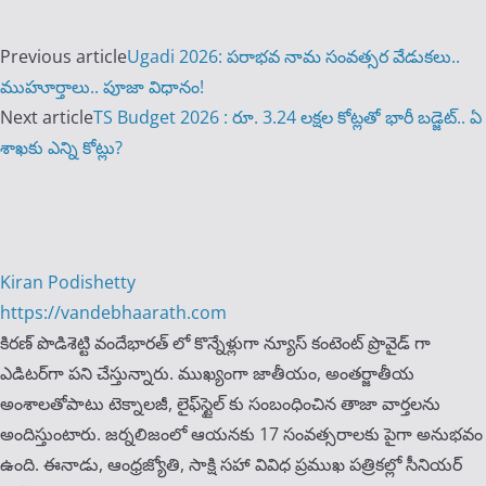
Previous article
Ugadi 2026: పరాభవ నామ సంవత్సర వేడుకలు..
ముహూర్తాలు.. పూజా విధానం!
Next article
TS Budget 2026 : రూ. 3.24 లక్షల కోట్లతో భారీ బడ్జెట్.. ఏ
శాఖకు ఎన్ని కోట్లు?
Kiran Podishetty
https://vandebhaarath.com
కిర‌ణ్ పొడిశెట్టి వందేభారత్ లో కొన్నేళ్లుగా న్యూస్ కంటెంట్ ప్రొవైడ్ గా
ఎడిటర్‌గా పని చేస్తున్నారు. ముఖ్యంగా జాతీయం, అంత‌ర్జాతీయ
అంశాల‌తోపాటు టెక్నాల‌జీ, లైఫ్‌స్టైల్‌ కు సంబంధించిన తాజా వార్తల‌ను
అందిస్తుంటారు. జర్నలిజంలో ఆయ‌న‌కు 17 సంవత్సరాలకు పైగా అనుభవం
ఉంది. ఈనాడు, ఆంధ్ర‌జ్యోతి, సాక్షి స‌హా వివిధ ప్ర‌ముఖ‌ ప‌త్రిక‌ల్లో సీనియ‌ర్‌