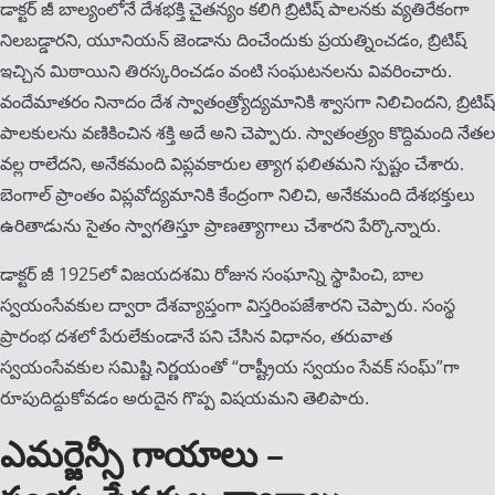
డాక్టర్ జీ బాల్యంలోనే దేశభక్తి చైతన్యం కలిగి బ్రిటిష్ పాలనకు వ్యతిరేకంగా
నిలబడ్డారని, యూనియన్ జెండాను దించేందుకు ప్రయత్నించడం, బ్రిటిష్
ఇచ్చిన మిఠాయిని తిరస్కరించడం వంటి సంఘటనలను వివరించారు.
వందేమాతరం నినాదం దేశ స్వాతంత్ర్యోద్యమానికి శ్వాసగా నిలిచిందని, బ్రిటిష్
పాలకులను వణికించిన శక్తి అదే అని చెప్పారు. స్వాతంత్ర్యం కొద్దిమంది నేతల
వల్ల రాలేదని, అనేకమంది విప్లవకారుల త్యాగ ఫలితమని స్పష్టం చేశారు.
బెంగాల్ ప్రాంతం విప్లవోద్యమానికి కేంద్రంగా నిలిచి, అనేకమంది దేశభక్తులు
ఉరితాడును సైతం స్వాగతిస్తూ ప్రాణత్యాగాలు చేశారని పేర్కొన్నారు.
డాక్టర్ జీ 1925లో విజయదశమి రోజున సంఘాన్ని స్థాపించి, బాల
స్వయంసేవకుల ద్వారా దేశవ్యాప్తంగా విస్తరింపజేశారని చెప్పారు. సంస్థ
ప్రారంభ దశలో పేరులేకుండానే పని చేసిన విధానం, తరువాత
స్వయంసేవకుల సమిష్టి నిర్ణయంతో “రాష్ట్రీయ స్వయం సేవక్ సంఘ్”గా
రూపుదిద్దుకోవడం అరుదైన గొప్ప విష‌య‌మ‌ని తెలిపారు.
ఎమర్జెన్సీ గాయాలు –