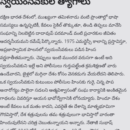
స్వయంసేవకుల త్యాగాలు
దక్షిణ భారత దేశంలో, ముఖ్యంగా తమిళనాడు వంటి ప్రాంతాల్లో భాషా
సమస్యలు ఉన్నప్పటికీ, కేవలం సైకిల్ తొక్కుతూ, తిండి తిప్పలు మానేసి
సంఘాన్ని నిలబెట్టిన దాదావుప్ పరమాండ్ వంటి ప్రచారకుల జీవితం
ఆదర్శనీయమని రమేష్ పేర్కొన్నారు. 1975 ఎమర్జెన్సీ కాలాన్ని ప్రస్తావిస్తూ,
అప్రజాస్వామిక పాలనలో స్వయంసేవకులు పడిన హింస
వర్ణనాతీతమన్నారు. చెప్పులు ఇంటి ముందర వరుసగా ఉంటే అది
స్వయంసేవకుని ఇల్లే అని పోలీసులు గుర్తుపట్టేంత క్రమశిక్షణతో వారు
ఉండేవారని, జైళ్లలో మగ్గినా దేశం కోసం వెనకడుగు వేయలేదని తెలిపారు.
ఒక స్వయంసేవకుని కుటుంబం పోలీసుల హింసకు గురై, చిన్న పాప
అనారోగ్యం పాలైనా సడలని ఆత్మవిశ్వాసంతో సంఘ కార్యానికి అంకితమైన
గాథలను వివరిస్తూ ఆయన భావోద్వేగానికి లోనయ్యారు. హిందూ దేశం
అంటే కేవలం ఒక మతం కాదని, ఎవరైతే ఈ దేశాన్ని మాతృభూమిగా
గౌరవిస్తారో, దేశ శత్రువులను తమ శత్రువులుగా భావిస్తారో వారంతా
హిందువులేనని చరిత్ర చెబుతున్నాయని అన్నారు. నేతాజీ సుభాష్