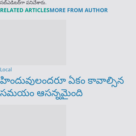
స‌బ్ఎడిట‌ర్‌గా ప‌నిచేశారు.
RELATED ARTICLES
MORE FROM AUTHOR
Local
హిందువులందరూ ఏకం కావాల్సిన
సమయం ఆసన్నమైంది