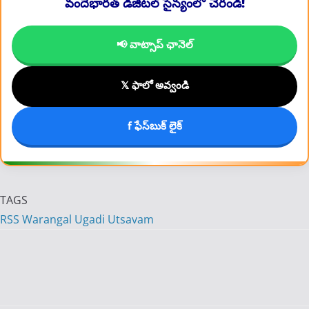
వందేభారత్ డిజిటల్ సైన్యంలో చేరండి!
📢 వాట్సాప్ ఛానెల్
𝕏 ఫాలో అవ్వండి
f ఫేస్‌బుక్ లైక్
TAGS
RSS Warangal Ugadi Utsavam