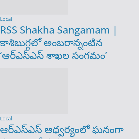
Local
RSS Shakha Sangamam |
కాశిబుగ్గలో అంబరాన్నంటిన
‘ఆర్ఎస్ఎస్ శాఖల సంగమం’
Local
ఆర్​ఎస్ఎస్ ఆధ్వర్యంలో​ ఘనంగా