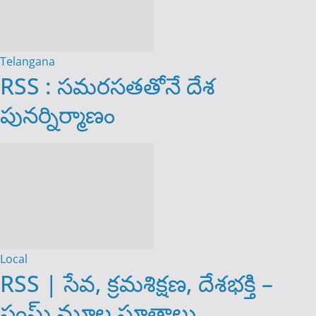
Telangana
RSS : సమరసతతోనే దేశ
పునర్నిర్మాణం
Local
RSS | సేవ, క్రమశిక్షణ, దేశభక్తి –
సంఘ్ మూల సూత్రాలు