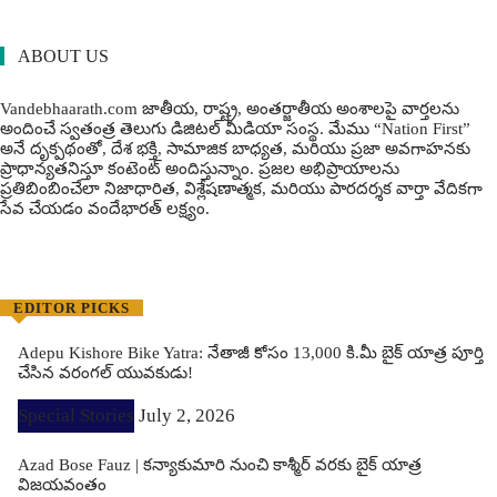
ABOUT US
Vandebhaarath.com జాతీయ, రాష్ట్ర, అంతర్జాతీయ అంశాలపై వార్తలను
అందించే స్వతంత్ర తెలుగు డిజిటల్ మీడియా సంస్థ. మేము “Nation First”
అనే దృక్పథంతో, దేశ భక్తి, సామాజిక బాధ్యత, మరియు ప్రజా అవగాహనకు
ప్రాధాన్యతనిస్తూ కంటెంట్ అందిస్తున్నాం. ప్రజల అభిప్రాయాలను
ప్రతిబింబించేలా నిజాధారిత, విశ్లేషణాత్మక, మరియు పారదర్శక వార్తా వేదికగా
సేవ చేయడం వందేభార‌త్ ల‌క్ష్యం.
EDITOR PICKS
Adepu Kishore Bike Yatra: నేతాజీ కోసం 13,000 కి.మీ బైక్ యాత్ర పూర్తి
చేసిన వరంగల్ యువకుడు!
Special Stories
July 2, 2026
Azad Bose Fauz | కన్యాకుమారి నుంచి కాశ్మీర్ వరకు బైక్ యాత్ర
విజయవంతం