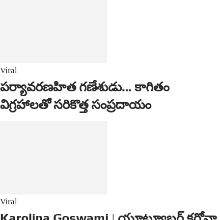
Viral
పర్యావరణహిత గణేశుడు… కాగితం
విగ్రహాలతో సరికొత్త సంప్రదాయం
Viral
Karolina Goswami | యూట్యూబర్ కరోనా