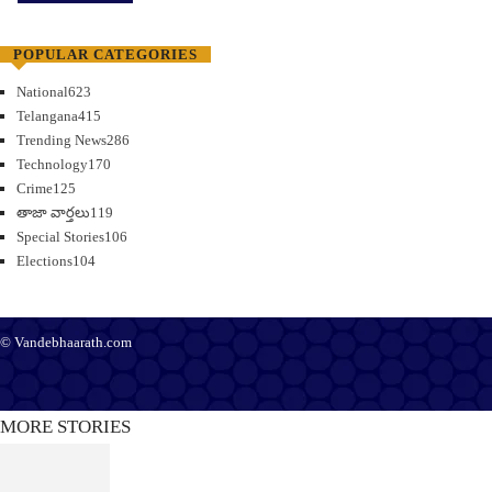
POPULAR CATEGORIES
National
623
Telangana
415
Trending News
286
Technology
170
Crime
125
తాజా వార్తలు
119
Special Stories
106
Elections
104
© Vandebhaarath.com
About Us
Contact Us
Terms and Conditions
Privacy Policy
Advertise
Editorial Policy
Support
MORE STORIES