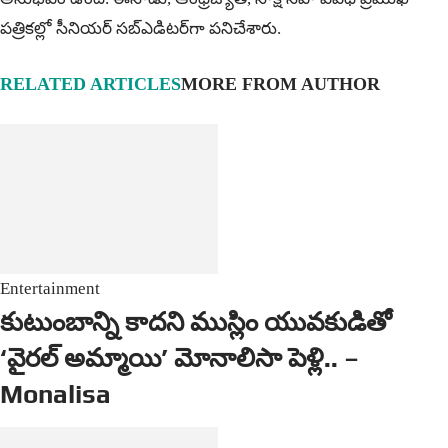
ప‌త్రిక‌ల్లో సీనియ‌ర్‌ స‌బ్ఎడిట‌ర్‌గా ప‌నిచేశారు.
RELATED ARTICLES
MORE FROM AUTHOR
Entertainment
కుటుంబాన్ని కాదని ముస్లిం యువకుడితో
‘వైరల్ అమ్మాయి’ మోనాలిసా పెళ్లి.. –
Monalisa