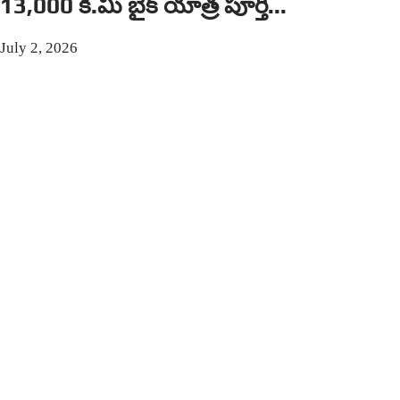
13,000 కి.మీ బైక్ యాత్ర పూర్తి...
July 2, 2026