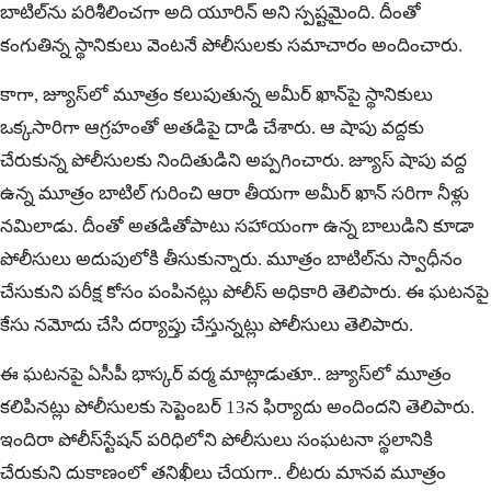
బాటిల్‌ను పరిశీలించగా అది యూరిన్ అని స్ప‌ష్ట‌మైంది. దీంతో
కంగుతిన్న స్థానికులు వెంటనే పోలీసులకు సమాచారం అందించారు.
కాగా, జ్యూస్‌లో మూత్రం కలుపుతున్న అమీర్ ఖాన్‌పై స్థానికులు
ఒక్క‌సారిగా ఆగ్రహంతో అతడిపై దాడి చేశారు. ఆ షాపు వద్దకు
చేరుకున్న పోలీసులకు నిందితుడిని అప్పగించారు. జ్యూస్‌ షాపు వద్ద
ఉన్న మూత్రం బాటిల్‌ గురించి ఆరా తీయగా అమీర్‌ ఖాన్‌ సరిగా నీళ్లు
నమిలాడు. దీంతో అతడితోపాటు సహాయంగా ఉన్న బాలుడిని కూడా
పోలీసులు అదుపులోకి తీసుకున్నారు. మూత్రం బాటిల్‌ను స్వాధీనం
చేసుకుని పరీక్ష కోసం పంపినట్లు పోలీస్‌ అధికారి తెలిపారు. ఈ ఘటనపై
కేసు నమోదు చేసి దర్యాప్తు చేస్తున్నట్లు పోలీసులు తెలిపారు.
ఈ ఘటనపై ఏసీపీ భాస్కర్ వర్మ మాట్లాడుతూ.. జ్యూస్‌లో మూత్రం
కలిపినట్లు పోలీసులకు సెప్టెంబర్ 13న ఫిర్యాదు అందిందని తెలిపారు.
ఇందిరా పోలీస్‌స్టేషన్‌ పరిధిలోని పోలీసులు సంఘటనా స్థలానికి
చేరుకుని దుకాణంలో తనిఖీలు చేయగా.. లీటరు మానవ మూత్రం