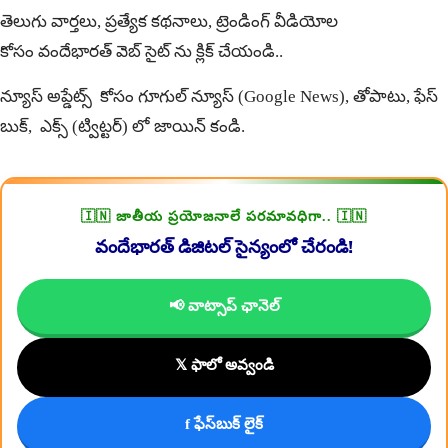
తెలుగు వార్తలు, ప్రత్యేక కథనాలు, ట్రెండింగ్ వీడియోల
కోసం
వందేభారత్
వెబ్ సైట్ ను క్లిక్ చేయండి..
న్యూస్ అప్డేట్స్ కోసం
గూగుల్ న్యూస్ (Google News)
, తోపాటు,
ఫేస్
బుక్
, ఎక్స్ (
ట్విట్టర్
) లో జాయిన్ కండి.
🇮🇳 జాతీయ ప్రయోజనాలే పరమావధిగా.. 🇮🇳
వందేభారత్ డిజిటల్ సైన్యంలో చేరండి!
📢 వాట్సాప్ ఛానెల్
𝕏 ఫాలో అవ్వండి
f ఫేస్‌బుక్ లైక్