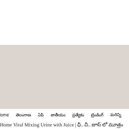
మరిన్ని
Home
తెలంగాణ
ఏపీ
జాతీయం
ప్రత్యేకం
ట్రెండింగ్
Home
Viral
Mixing Urine with Juice | ఛీ.. చీ.. జూస్ లో మూత్రం