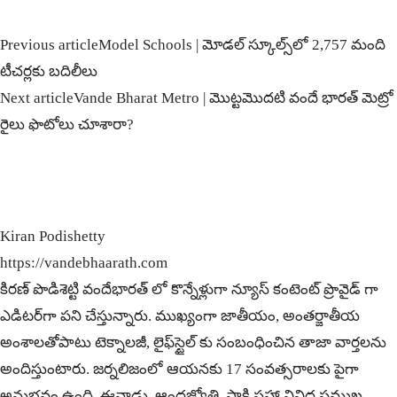
Previous article
Model Schools | మోడల్‌ స్కూల్స్‌లో 2,757 మంది
టీచర్లకు బ‌దిలీలు
Next article
Vande Bharat Metro | మొట్ట‌మొద‌టి వందే భారత్ మెట్రో
రైలు ఫొటోలు చూశారా?
Kiran Podishetty
https://vandebhaarath.com
కిర‌ణ్ పొడిశెట్టి వందేభారత్ లో కొన్నేళ్లుగా న్యూస్ కంటెంట్ ప్రొవైడ్ గా
ఎడిటర్‌గా పని చేస్తున్నారు. ముఖ్యంగా జాతీయం, అంత‌ర్జాతీయ
అంశాల‌తోపాటు టెక్నాల‌జీ, లైఫ్‌స్టైల్‌ కు సంబంధించిన తాజా వార్తల‌ను
అందిస్తుంటారు. జర్నలిజంలో ఆయ‌న‌కు 17 సంవత్సరాలకు పైగా
అనుభవం ఉంది. ఈనాడు, ఆంధ్ర‌జ్యోతి, సాక్షి స‌హా వివిధ ప్ర‌ముఖ‌