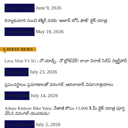
Special Stories
June 9, 2026
కన్యాకుమారి నుంచి కశ్మీర్ వరకు ‘ఆజాద్ బోస్ ఫౌజ్’ బైక్ యాత్ర
Special Stories
May 18, 2026
LATEST NEWS
Lava Virat V1 5G | నో యాడ్స్.. నో బ్లోట్‌వేర్! లావా విరాట్ సిరీస్ స్మార్ట్‌ఫోన్​
Technology
July 23, 2026
ప్రపంచస్థాయి ప్రమాణాలతో వరంగల్, ఆదిలాబాద్ విమానాశ్రయాలు
తాజా వార్తలు
July 14, 2026
Adepu Kishore Bike Yatra: నేతాజీ కోసం 13,000 కి.మీ బైక్ యాత్ర పూర్తి
చేసిన వరంగల్ యువకుడు!
Special Stories
July 2, 2026