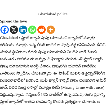
Ghaziabad police
Spread the love
Ghaziabad : ఫ్రూట్‌ జ్యూస్‌ షాపు యాజమాని జ్యూస్‌లో మూత్రం
కలిపాడు. మూత్రం ఉన్న లీటర్‌ బాటిల్‌ ఆ షాపు వద్ద క‌నిపించింది. దీనిని
చూసిన స్థానికులు స‌ద‌రు షాపు య‌జ‌మానిని నిలదీసి దాడిచేశారు.
అనంత‌రం పోలీసులకు అప్ప‌గించి ఫిర్యాదు చేయ‌డంతో ఫ్రూట్‌ జ్యూస్‌
షాపు యాజమానిని అరెస్ట్‌ చేశారు. షాపులోని యూరిన్ బాటిల్‌ను
పోలీసులు స్వాధీనం చేసుకున్నారు. ఈ షాకింగ్ ఘ‌ట‌న‌ ఉత్తరప్రదేశ్‌లోని
ఘజియాబాద్‌లో జరిగింది. ఖుషీ జ్యూస్ కార్నర్ షాపు యజమాని అమీర్
ఖాన్‌, వివిధ‌ పండ్ల రసాల్లో మూత్రం కలిపి (Mixing Urine with Juice)
విక్ర‌యిస్తున్నాడు. సెప్టెంబర్ 13న బాటిల్‌లో ఉన్న పసుపు రంగు ద్రవాన్ని
ఫ్రూట్‌ జ్యూస్‌లో అతడు కలపడాన్ని కొందరు ప్ర‌త్య‌క్షంగా చూశారు. ఆ