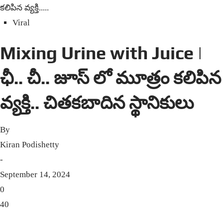
క‌లిపిన వ్య‌క్తి.....
Viral
Mixing Urine with Juice |
ఛీ.. చీ.. జూస్ లో మూత్రం క‌లిపిన
వ్య‌క్తి.. చిత‌క‌బాదిన స్థానికులు
By
Kiran Podishetty
-
September 14, 2024
0
40