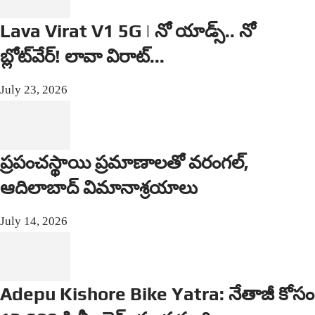
Lava Virat V1 5G | నో యాడ్స్.. నో
బ్లోట్‌వేర్! లావా విరాట్...
July 23, 2026
ప్రపంచస్థాయి ప్రమాణాలతో వరంగల్,
ఆదిలాబాద్ విమానాశ్రయాలు
July 14, 2026
Adepu Kishore Bike Yatra: నేతాజీ కోసం