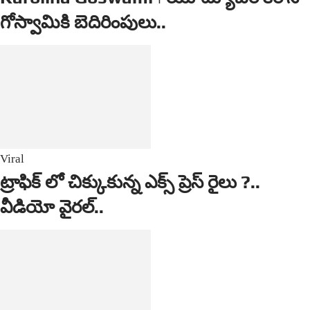
గోస్వామికి బెదిరింపులు..
Viral
ట్రాఫిక్ లో చిక్కుకున్న ఎక్స్ ప్రెస్ రైలు ?..
వీడియో వైర‌ల్‌..