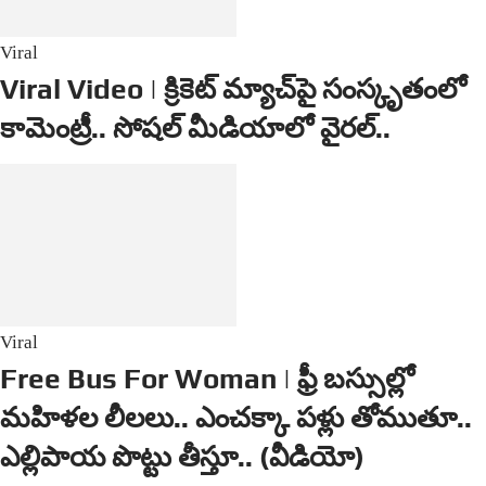
Viral
Viral Video | క్రికెట్ మ్యాచ్‌పై సంస్కృతంలో
కామెంట్రీ.. సోషల్ మీడియాలో వైరల్..
Viral
Free Bus For Woman | ఫ్రీ బస్సుల్లో
మ‌హిళ‌ల లీల‌లు.. ఎంచక్కా పళ్లు తోముతూ..
ఎల్లిపాయ పొట్టు తీస్తూ.. (వీడియో)