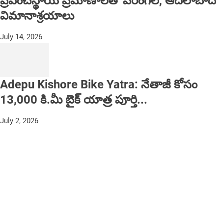
ప్రపంచస్థాయి ప్రమాణాలతో వరంగల్, ఆదిలాబాద్
విమానాశ్రయాలు
July 14, 2026
Adepu Kishore Bike Yatra: నేతాజీ కోసం
13,000 కి.మీ బైక్ యాత్ర పూర్తి...
July 2, 2026