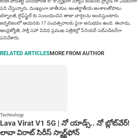
కిర‌ణ్ పొడిశెట్టి వందేభారత్ లో కొన్నేళ్లుగా న్యూస్ కంటెంట్ ప్రొవైడ్ గా ఎడిటర్‌గా
పని చేస్తున్నారు. ముఖ్యంగా జాతీయం, అంత‌ర్జాతీయ అంశాల‌తోపాటు
టెక్నాల‌జీ, లైఫ్‌స్టైల్‌ కు సంబంధించిన తాజా వార్తల‌ను అందిస్తుంటారు.
జర్నలిజంలో ఆయ‌న‌కు 17 సంవత్సరాలకు పైగా అనుభవం ఉంది. ఈనాడు,
ఆంధ్ర‌జ్యోతి, సాక్షి స‌హా వివిధ ప్ర‌ముఖ‌ ప‌త్రిక‌ల్లో సీనియ‌ర్‌ స‌బ్ఎడిట‌ర్‌గా
ప‌నిచేశారు.
RELATED ARTICLES
MORE FROM AUTHOR
Technology
Lava Virat V1 5G | నో యాడ్స్.. నో బ్లోట్‌వేర్!
లావా విరాట్ సిరీస్ స్మార్ట్‌ఫోన్​