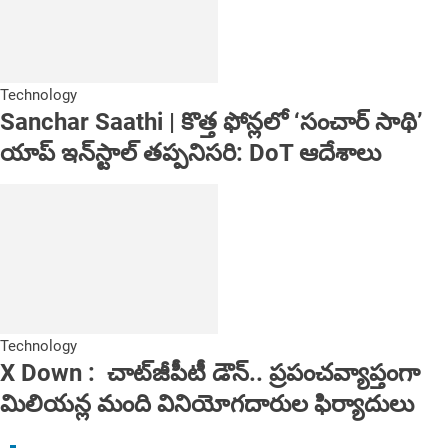
Technology
Sanchar Saathi | కొత్త ఫోన్లలో ‘సంచార్ సాథి’
యాప్ ఇన్‌స్టాల్ తప్పనిసరి: DoT ఆదేశాలు
Technology
X Down : చాట్‌జీపీటీ డౌన్‌.. ప్రపంచవ్యాప్తంగా
మిలియన్ల మంది వినియోగదారుల ఫిర్యాదులు