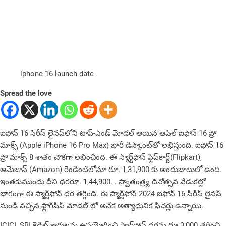
iphone 16 launch date
Spread the love
ఐఫోన్ 16 సిరీస్ లైనప్‌లోని టాప్-ఎండ్ మోడల్ అయిన ఆపిల్ ఐఫోన్ 16 ప్రో
మాక్స్ (Apple iPhone 16 Pro Max) భారీ డిస్కౌంట్‌తో లభిస్తుంది. ఐఫోన్ 16
ప్రో మాక్స్ 8 శాతం చౌకగా లభించింది. ఈ స్మార్ట్‌ఫోన్ ఫ్లిప్‌కార్ట్(Flipkart),
అమెజాన్ (Amazon) రెండింటిలోనూ రూ. 1,31,900 కు అందుబాటులో ఉంది.
ఇంత‌కుముందు దీని ధ‌రరూ. 1,44,900. . స్వాతంత్ర్య దినోత్సవ వేడుక‌ల్లో
భాగంగా ఈ స్మార్ట్‌ఫోన్ ధర తగ్గింది. ఈ స్మార్ట్‌ఫోన్ 2024 ఐఫోన్ 16 సిరీస్ లైనప్
నుండి వ‌చ్చిన‌ ఫ్లాగ్‌షిప్ మోడల్ లో అనేక అత్యాధునిక ఫీచర్లు ఉన్నాయి.
ICICI, SBI క్రెడిట్ కార్డుల‌ను ఉపయోగించి స్మార్ట్‌ఫోన్ ధరను రూ.3,000 తగ్గించి