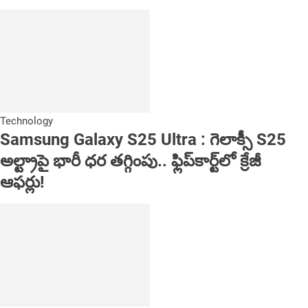
Technology
Samsung Galaxy S25 Ultra : గెలాక్సీ S25
అల్ట్రాపై భారీ ధర తగ్గింపు.. ఫ్లిప్‌కార్ట్‌లో క్రేజీ
ఆఫర్లు!