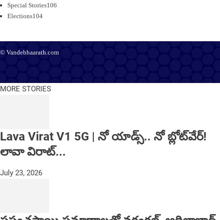
Special Stories
106
Elections
104
© Vandebhaarath.com
About Us
Contact Us
Terms and Conditions
Privacy Policy
Advertise
Editorial Policy
Support
MORE STORIES
Lava Virat V1 5G | నో యాడ్స్.. నో బ్లోట్‌వేర్!
లావా విరాట్...
July 23, 2026