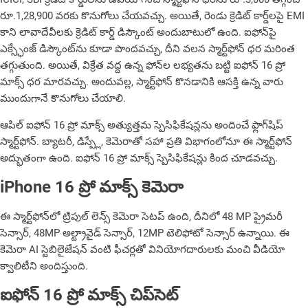
రూ.1,28,900 వరకు కొనుగోలు చేయ‌వ‌చ్చు. అయితే, రెండు క్రెడిట్ కార్డ్‌లపై EMI
కాని లావాదేవీలకు క్రెడిట్ కార్డ్ డిస్కౌంట్ అందుబాటులో ఉంది. ఐఫోన్‌పై
ఎక్స్ఛేంజ్ డిస్కౌంట్‌ను కూడా పొందవచ్చు, దీని వలన స్మార్ట్‌ఫోన్ ధర మ‌రింత‌
తగ్గుతుంది. అయితే, విక్రేత వద్ద ఉన్న ఫోన్‌ల లభ్యతను బట్టి ఐఫోన్ 16 ప్రో
మాక్స్ ధర మారవచ్చు. అందువల్ల, స్మార్ట్‌ఫోన్ కొనడానికి ఆసక్తి ఉన్న వారు
ముందుగానే కొనుగోలు చేయాలి.
ఆపిల్ ఐఫోన్ 16 ప్రో మాక్స్ అత్యుత్తమ స్పెసిఫికేషన్లను అందించే ఫ్లాగ్‌షిప్‌
స్మార్ట్‌ఫోన్. బ్యాటరీ, డిస్ప్లే, కెమెరాతో సహా ప్రతి విభాగంలోనూ ఈ స్మార్ట్‌ఫోన్
అద్భుతంగా ఉంది. ఐఫోన్ 16 ప్రో మాక్స్ స్పెసిఫికేష‌న్లు కింద చూడ‌వ‌చ్చు.
iPhone 16 ప్రో మాక్స్ కెమెరా
ఈ స్మార్ట్‌ఫోన్‌లో ట్రిపుల్ లెన్స్ కెమెరా సెటప్ ఉంది, దీనిలో 48 MP ప్రైమరీ
సెన్సార్, 48MP అల్ట్రావైడ్ సెన్సార్, 12MP టెలిఫోటో సెన్సార్ ఉన్నాయి. ఈ
కెమెరా AI స్టెబిలైజేషన్ వంటి ఫీచర్లతో వినియోగదారులకు మంచి వీడియో
క్వాలిటీని అందిస్తుంది.
ఐఫోన్ 16 ప్రో మాక్స్ చిప్‌సెట్