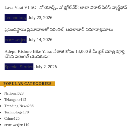
Lava Virat V1 5G | నో యాడ్స్.. నో బ్లోట్‌వేర్! లావా విరాట్ సిరీస్ స్మార్ట్‌ఫోన్​
Technology
July 23, 2026
ప్రపంచస్థాయి ప్రమాణాలతో వరంగల్, ఆదిలాబాద్ విమానాశ్రయాలు
తాజా వార్తలు
July 14, 2026
Adepu Kishore Bike Yatra: నేతాజీ కోసం 13,000 కి.మీ బైక్ యాత్ర పూర్తి
చేసిన వరంగల్ యువకుడు!
Special Stories
July 2, 2026
POPULAR CATEGORIES
National
623
Telangana
415
Trending News
286
Technology
170
Crime
125
తాజా వార్తలు
119