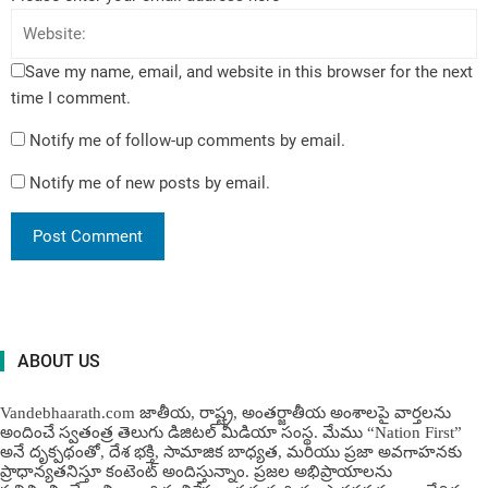
Save my name, email, and website in this browser for the next
time I comment.
Notify me of follow-up comments by email.
Notify me of new posts by email.
ABOUT US
Vandebhaarath.com జాతీయ, రాష్ట్ర, అంతర్జాతీయ అంశాలపై వార్తలను
అందించే స్వతంత్ర తెలుగు డిజిటల్ మీడియా సంస్థ. మేము “Nation First”
అనే దృక్పథంతో, దేశ భక్తి, సామాజిక బాధ్యత, మరియు ప్రజా అవగాహనకు
ప్రాధాన్యతనిస్తూ కంటెంట్ అందిస్తున్నాం. ప్రజల అభిప్రాయాలను