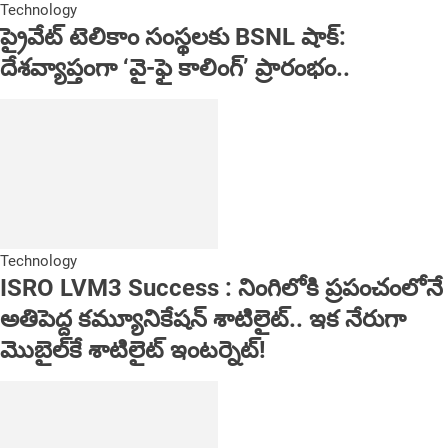
Technology
ప్రైవేట్ టెలికాం సంస్థలకు BSNL షాక్:
దేశవ్యాప్తంగా ‘వై-ఫై కాలింగ్’ ప్రారంభం..
Technology
ISRO LVM3 Success : నింగిలోకి ప్రపంచంలోనే
అతిపెద్ద కమ్యూనికేషన్ శాటిలైట్.. ఇక నేరుగా
మొబైల్‌కే శాటిలైట్ ఇంటర్నెట్!