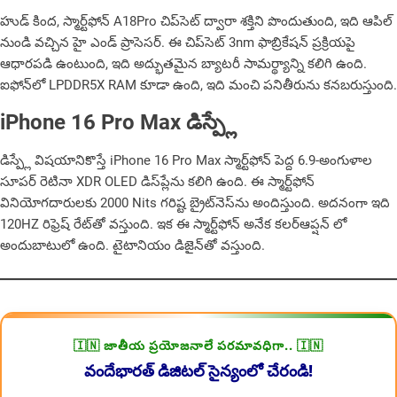
హుడ్ కింద, స్మార్ట్‌ఫోన్ A18Pro చిప్‌సెట్ ద్వారా శక్తిని పొందుతుంది, ఇది ఆపిల్
నుండి వచ్చిన హై ఎండ్‌ ప్రాసెసర్. ఈ చిప్‌సెట్ 3nm ఫాబ్రికేషన్ ప్రక్రియపై
ఆధారపడి ఉంటుంది, ఇది అద్భుత‌మైన‌ బ్యాటరీ సామర్థ్యాన్ని కలిగి ఉంది.
ఐఫోన్‌లో LPDDR5X RAM కూడా ఉంది, ఇది మంచి పనితీరును క‌న‌బ‌రుస్తుంది.
iPhone 16 Pro Max డిస్ప్లే
డిస్ప్లే విషయానికొస్తే iPhone 16 Pro Max స్మార్ట్‌ఫోన్ పెద్ద 6.9-అంగుళాల
సూపర్ రెటినా XDR OLED డిస్‌ప్లేను కలిగి ఉంది. ఈ స్మార్ట్‌ఫోన్
వినియోగదారులకు 2000 Nits గరిష్ట బ్రైట్​నెస్​ను అందిస్తుంది. అదనంగా ఇది
120HZ రిఫ్రెష్ రేట్‌తో వస్తుంది. ఇక ఈ స్మార్ట్‌ఫోన్ అనేక కలర్​ఆప్షన్​ లో
అందుబాటులో ఉంది. టైటానియం డిజైన్‌తో వస్తుంది.
🇮🇳 జాతీయ ప్రయోజనాలే పరమావధిగా.. 🇮🇳
వందేభారత్ డిజిటల్ సైన్యంలో చేరండి!