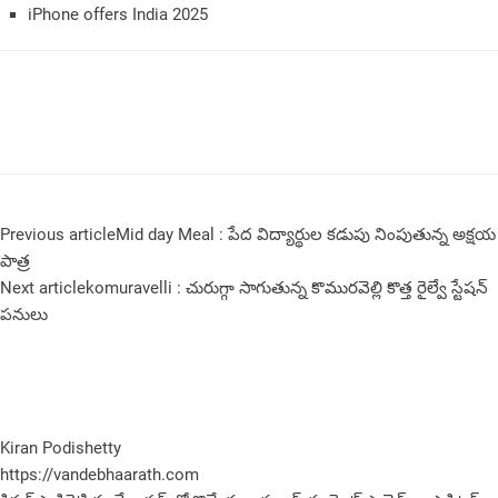
iPhone offers India 2025
Previous article
Mid day Meal : పేద విద్యార్థుల క‌డుపు నింపుతున్న అక్ష‌య
పాత్ర‌
Next article
komuravelli : చురుగ్గా సాగుతున్న కొమురవెల్లి కొత్త రైల్వే స్టేషన్
పనులు
Kiran Podishetty
https://vandebhaarath.com