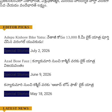
ప్రతిబింబించేలా నిజాధారిత, విశ్లేషణాత్మక, మరియు పారదర్శక వార్తా వేదికగా
సేవ చేయడం వందేభార‌త్ ల‌క్ష్యం.
EDITOR PICKS
Adepu Kishore Bike Yatra: నేతాజీ కోసం 13,000 కి.మీ బైక్ యాత్ర పూర్తి
చేసిన వరంగల్ యువకుడు!
Special Stories
July 2, 2026
Azad Bose Fauz | కన్యాకుమారి నుంచి కాశ్మీర్ వరకు బైక్ యాత్ర
విజయవంతం
Special Stories
June 9, 2026
కన్యాకుమారి నుంచి కశ్మీర్ వరకు ‘ఆజాద్ బోస్ ఫౌజ్’ బైక్ యాత్ర
Special Stories
May 18, 2026
LATEST NEWS