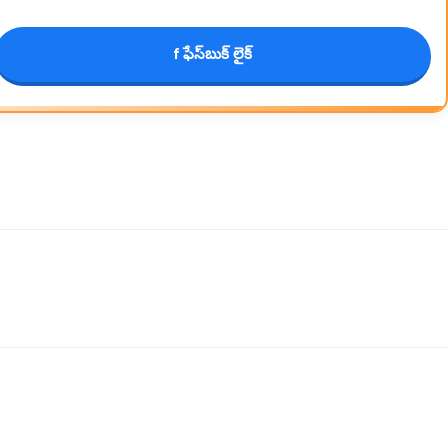
f ఫేస్‌బుక్ లైక్