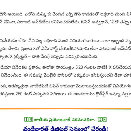
ౌన్ అయింది. ఎలోన్ మస్క్ కు చెందిన‌ ఎక్స్ డౌన్ కావడంతో లక్షలాది మంది విని
ఓపెన్ చేసినా, ఎలాంటి అప్‌డేట్‌లు కనిపించడంలేదు. ఓపెన్ అవ్వగానే, “ఏదో తప్పు జ
నిచేయడం లేదు. దీని వల్ల‌ లక్షలాది మంది వినియోగదారులు చాలా ఇబ్బంది ప
ాదు చేశారు. ప్రజలు Xలో ఏమీ పోస్ట్ చేయలేకపోయారు లేదా ఎటువంటి అప్‌డేట
X (ట్విట్టర్ – పాత పేరు) ఇప్పుడు పరిష్కరించబడింది.
 మీడియా నివేదికల ప్రకారం, ఈరోజు సాయంత్రం 5:20 గంటల నాటికి X పనిచేయడం లే
ేదించింది. ఈ సమస్య మొబైల్ ఫోన్‌లలో ఎక్కువగా కనిపిస్తుందని డేటా చూపి
 అకస్మాత్తుగా చాట్‌జీపీటీ ఓపెన్ కాకుండా మొరాయిస్తుండ‌డంతో వినియోగ‌దార
ిష్టంగా 250 కంటే ఎక్కువకు పెరిగాయి. ఈ అంతరాయం క్లౌడ్‌ఫ్లేర్ ఇష్యూ వ‌ల్ల జ‌ర
🇮🇳 జాతీయ ప్రయోజనాలే పరమావధిగా.. 🇮🇳
వందేభారత్ డిజిటల్ సైన్యంలో చేరండి!