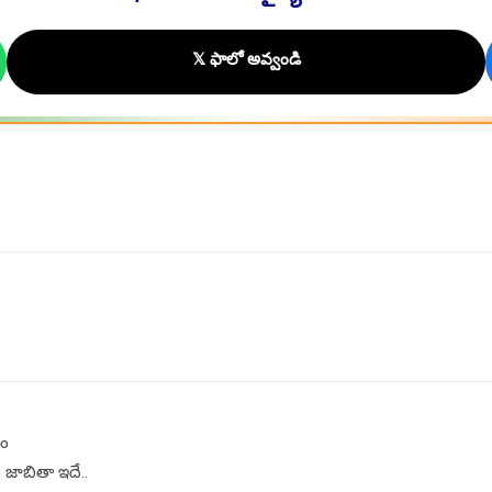
𝕏 ఫాలో అవ్వండి
హం
ల జాబితా ఇదే..