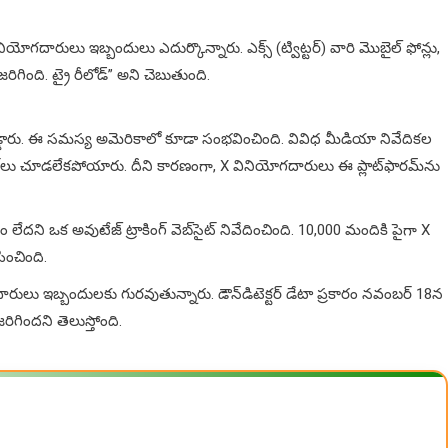
యోగదారులు ఇబ్బందులు ఎదుర్కొన్నారు. ఎక్స్ (ట్విట్టర్) వారి మొబైల్ ఫోన్లు,
రిగింది. ట్రై రీలోడ్” అని చెబుతుంది.
డ్డారు. ఈ సమస్య అమెరికాలో కూడా సంభవించింది. వివిధ మీడియా నివేదికల
్‌లు చూడలేకపోయారు. దీని కారణంగా, X వినియోగదారులు ఈ ప్లాట్‌ఫారమ్‌ను
దని ఒక అవుటేజ్ ట్రాకింగ్ వెబ్‌సైట్ నివేదించింది. 10,000 మందికి పైగా X
ంచింది.
ులు ఇబ్బందులకు గుర‌వుతున్నారు. డౌన్‌డిటెక్టర్ డేటా ప్రకారం నవంబర్ 18న
ిగింద‌ని తెలుస్తోంది.