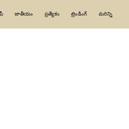
పీ
జాతీయం
ప్రత్యేకం
ట్రెండింగ్
మరిన్ని