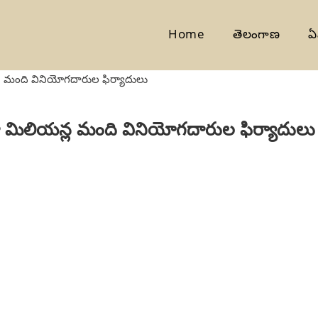
Home
తెలంగాణ
ఏ
యన్ల మంది వినియోగదారుల ఫిర్యాదులు
తంగా మిలియన్ల మంది వినియోగదారుల ఫిర్యాదులు