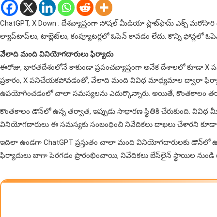
ChatGPT, X Down : దేశవ్యాప్తంగా సోషల్ మీడియా ప్లాట్‌ఫామ్ ఎక్స్ మరోసారి డ
ల్యాప్‌టాప్‌లు, టాబ్లెట్‌లు, కంప్యూటర్లలో ఓపెన్ కావ‌డం లేదు. కొన్ని ఫోన్లలో 
వేలాది మంది వినియోగదారులు ఫిర్యాదు
ఈరోజు, భారతదేశంలోనే కాకుండా ప్రపంచవ్యాప్తంగా అనేక దేశాలలో కూడా X ప
ప్రకారం, X పనిచేయకపోవడంతో, వేలాది మంది వివిధ మాధ్యమాల ద్వారా ఫిర్య
ఉపయోగించడంలో చాలా సమస్యలను ఎదుర్కొన్నారు. అయితే, కొంతకాలం తర్వాత, 
కొంతకాలం డౌన్‌లో ఉన్న తర్వాత, ఇప్పుడు సాధారణ స్థితికి చేరుకుంది. వివిధ
వినియోగదారులు ఈ సమస్యకు సంబంధించి నివేదికలు దాఖలు చేశారని కూడా నివ
ఇదిలా ఉండ‌గా ChatGPT ప్రస్తుతం చాలా మంది వినియోగదారులకు డౌన్‌లో ఉంది,
ఫిర్యాదులు బాగా పెరగడం ప్రారంభించాయి, నివేదికలు బేస్‌లైన్ స్థాయిల నుండి గర