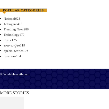
POPULAR CATEGORIES
National
623
Telangana
415
Trending News
286
Technology
170
Crime
125
తాజా వార్తలు
119
Special Stories
106
Elections
104
© Vandebhaarath.com
About Us
Contact Us
Terms and Conditions
Privacy Policy
Advertise
Editorial Policy
Support
MORE STORIES