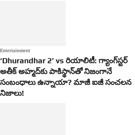
Entertainment
‘Dhurandhar 2’ vs రియాలిటీ: గ్యాంగ్‌స్టర్
అతీక్ అహ్మద్‌కు పాకిస్థాన్‌తో నిజంగానే
సంబంధాలు ఉన్నాయా? మాజీ ఐజీ సంచలన
నిజాలు!