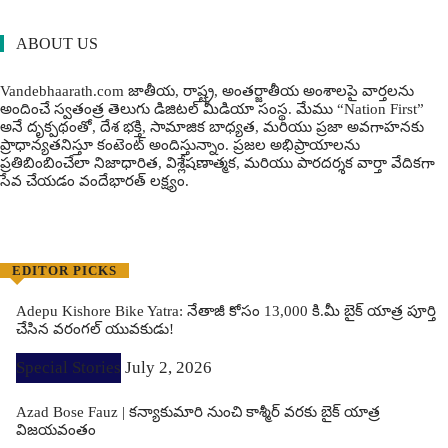
ABOUT US
Vandebhaarath.com జాతీయ, రాష్ట్ర, అంతర్జాతీయ అంశాలపై వార్తలను
అందించే స్వతంత్ర తెలుగు డిజిటల్ మీడియా సంస్థ. మేము “Nation First”
అనే దృక్పథంతో, దేశ భక్తి, సామాజిక బాధ్యత, మరియు ప్రజా అవగాహనకు
ప్రాధాన్యతనిస్తూ కంటెంట్ అందిస్తున్నాం. ప్రజల అభిప్రాయాలను
ప్రతిబింబించేలా నిజాధారిత, విశ్లేషణాత్మక, మరియు పారదర్శక వార్తా వేదికగా
సేవ చేయడం వందేభార‌త్ ల‌క్ష్యం.
EDITOR PICKS
Adepu Kishore Bike Yatra: నేతాజీ కోసం 13,000 కి.మీ బైక్ యాత్ర పూర్తి
చేసిన వరంగల్ యువకుడు!
Special Stories
July 2, 2026
Azad Bose Fauz | కన్యాకుమారి నుంచి కాశ్మీర్ వరకు బైక్ యాత్ర
విజయవంతం