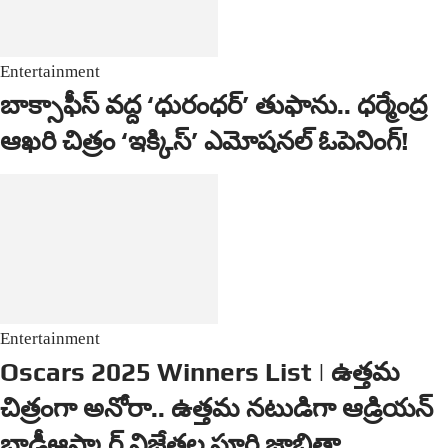
Entertainment
బాక్సాఫీస్ వద్ద ‘ధురంధర్’ తుఫాను.. ధర్మేంద్ర
ఆఖరి చిత్రం ‘ఇక్కిస్’ ఎమోషనల్ ఓపెనింగ్!
Entertainment
Oscars 2025 Winners List | ఉత్త‌మ
చిత్రంగా అనోరా.. ఉత్త‌మ న‌టుడిగా ఆడ్రియ‌న్
బ్రాడీఆస్కార్ విజేత‌ల పూర్తి జాబితా