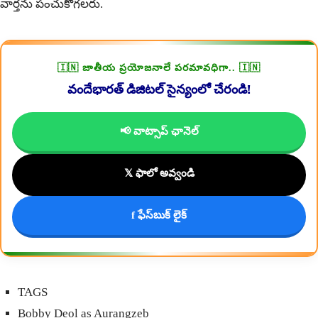
వార్తను పంచుకోగలరు.
🇮🇳 జాతీయ ప్రయోజనాలే పరమావధిగా.. 🇮🇳
వందేభారత్ డిజిటల్ సైన్యంలో చేరండి!
📢 వాట్సాప్ ఛానెల్
𝕏 ఫాలో అవ్వండి
f ఫేస్‌బుక్ లైక్
TAGS
Bobby Deol as Aurangzeb