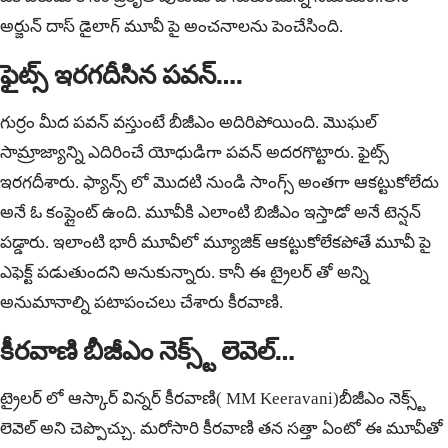
అర్జున్ దాస్ డైలాగ్ మూవీ పై అంచనాలను పెంచేసింది.
ఫైట్స్ ఇరగదీసిన పవన్….
గుర్రం మీద పవన్ వస్తుంటే బీజీఎం అదిరిపోయింది. మొఘల్
సామ్రాజ్యాన్ని ఎదిరించే యోధుడిగా పవన్ అదరగొట్టారు. ఫైట్స్
ఇరగదీశారు. ఫ్యాన్స్ లో మొదటి నుండి సాంగ్స్ అంతగా ఆకట్టుకోలేదు
అనే ఓ కంప్లైంట్ ఉంది. మూవీకి ఎలాంటి బిజీఎం ఇస్తాడో అనే టెన్షన్
పడ్డారు. ఇలాంటి భారీ మూవీలో మ్యూజిక్ ఆకట్టుకోలేకపోతే మూవీ పై
ఎఫెక్ట్ పడుతుందని అనుకున్నారు. కానీ ఈ ట్రైలర్ తో అన్ని
అనుమానాల్ని పటాపంచలు చేశారు కీరవాణి.
కీరవాణి బీజీఎం నెక్స్ట్ లెవెల్…
ట్రైలర్ లో ఆస్కార్ విన్నర్ కీరవాణి( MM Keeravani)బీజీఎం నెక్స్ట్
లెవెల్ అని చెప్పొచ్చు. మరోసారి కీరవాణి తన సత్తా ఏంటో ఈ మూవీతో