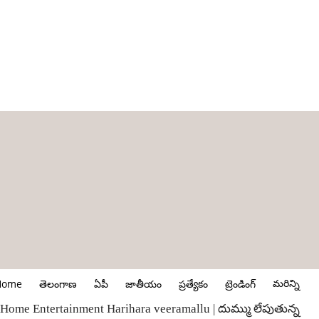
మరిన్ని
Home
తెలంగాణ
ఏపీ
జాతీయం
ప్రత్యేకం
ట్రెండింగ్
Home
Entertainment
Harihara veeramallu | దుమ్ము లేపుతున్న