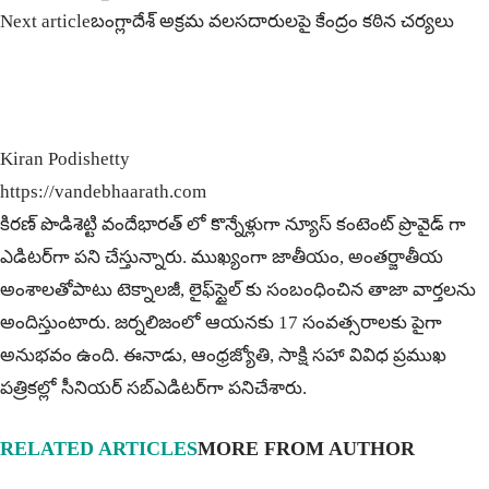
Next article
బంగ్లాదేశ్ అక్రమ వలసదారులపై కేంద్రం క‌ఠిన చ‌ర్యలు
Kiran Podishetty
https://vandebhaarath.com
కిర‌ణ్ పొడిశెట్టి వందేభారత్ లో కొన్నేళ్లుగా న్యూస్ కంటెంట్ ప్రొవైడ్ గా
ఎడిటర్‌గా పని చేస్తున్నారు. ముఖ్యంగా జాతీయం, అంత‌ర్జాతీయ
అంశాల‌తోపాటు టెక్నాల‌జీ, లైఫ్‌స్టైల్‌ కు సంబంధించిన తాజా వార్తల‌ను
అందిస్తుంటారు. జర్నలిజంలో ఆయ‌న‌కు 17 సంవత్సరాలకు పైగా
అనుభవం ఉంది. ఈనాడు, ఆంధ్ర‌జ్యోతి, సాక్షి స‌హా వివిధ ప్ర‌ముఖ‌
ప‌త్రిక‌ల్లో సీనియ‌ర్‌ స‌బ్ఎడిట‌ర్‌గా ప‌నిచేశారు.
RELATED ARTICLES
MORE FROM AUTHOR