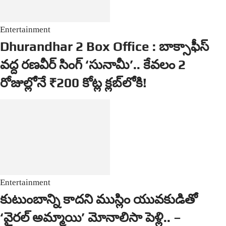
Entertainment
Dhurandhar 2 Box Office : బాక్సాఫీస్
వద్ద రణవీర్ సింగ్ ‘సునామీ’.. కేవలం 2
రోజుల్లోనే ₹200 కోట్ల క్లబ్‌లోకి!
Entertainment
కుటుంబాన్ని కాదని ముస్లిం యువకుడితో
‘వైరల్ అమ్మాయి’ మోనాలిసా పెళ్లి.. –