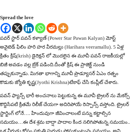
Spread the love
పవర్ స్టార్ పవన్ కళ్యాణ్ (Power Star Pawan Kalyan) మోస్ట్
అవైటెడ్ ఫిలిం హరి హర వీరమల్లు (Harihara veeramallu). 5 ఏళ్ల
క్రితం క్రిష్(krish) డైరెక్షన్ లో మొదలైన ఈ మూవీ పవన్ రాజకీయల్లో
బిజీ అవడం వల్ల బ్రేక్ పడింది.దీంతో క్రిష్ ఈ ప్రాజెక్ట్ నుండి
తప్పుకున్నాడు. మిగతా భాగాన్ని మూవీ ప్రొడ్యూసర్ ఏఎం రత్నం
కొడుకు జ్యోతి కృష్ణ(Jyothi Krishna)టేకాఫ్ చేసి కంప్లీట్ చేశారు.
పవన్ ఫ్యాన్స్ భారీ అంచనాలు పెట్టుకున్న ఈ మూవీ ట్రైలర్ ను మేకర్స్
కొద్దిసేపటి క్రితమే రిలీజ్ చేయగా అదిరిపోయే రెస్పాన్స్ వస్తోంది. ట్రైలర్
స్టార్టింగ్ లోనే…. హిందువుగా జీవించాలంటే పన్ను కట్టాల్సిన
సమయం…ఈ దేశ శ్రమ బాద్షా పాదాల కింద నలిగిపోతున్న సమయం..
ఒక వీరుడు కోసం ప్రకృతి పురుడు పోసుకుంటున్న సమయం..అని