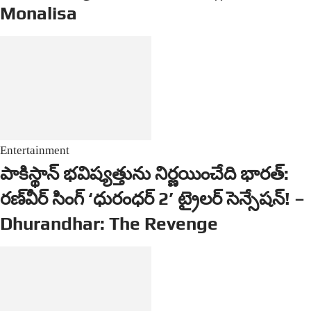
Monalisa
Entertainment
పాకిస్థాన్ భవిష్యత్తును నిర్ణయించేది భారత్:
రణ్‌వీర్ సింగ్ ‘ధురంధర్ 2’ ట్రైలర్ సెన్సేషన్! –
Dhurandhar: The Revenge