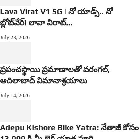
Lava Virat V1 5G | నో యాడ్స్.. నో
బ్లోట్‌వేర్! లావా విరాట్...
July 23, 2026
ప్రపంచస్థాయి ప్రమాణాలతో వరంగల్,
ఆదిలాబాద్ విమానాశ్రయాలు
July 14, 2026
Adepu Kishore Bike Yatra: నేతాజీ కోసం
13,000 కి.మీ బైక్ యాత్ర పూర్తి...