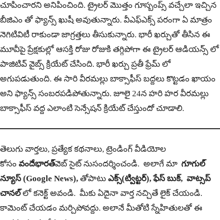
చూపించారని అనిపించింది. ట్రైలర్ మొత్తం గూస్బంప్స్ వచ్చేలా ఇచ్చిన
బీజిఎం తో ఫ్యాన్స్ ఖుషీ అవుతున్నారు. వీఎఫ్ఎక్స్ పరంగా ఏ మాత్రం
నెగిటివిటీ రాకుండా జాగ్రత్తలు తీసుకున్నారు. భారీ ఖర్చుతో తీసిన ఈ
మూవీపై ప్రేక్షకుల్లో ఆసక్తి రోజు రోజుకి తగ్గిపోగా ఈ ట్రైలర్ ఆడియన్స్ లో
పాజిటివ్ వైబ్స్ క్రియేట్ చేసింది. భారీ ఖర్చు ప్రతీ ఫ్రేమ్ లో
అగుపడుతుంది. ఈ సారి వీరమల్లు బాక్సాఫీస్ బద్దలు కొట్టడం ఖాయం
అని ఫ్యాన్స్ సంబరపడిపోతున్నారు. జూలై 24న హరి హర వీరమల్లు
బాక్సాఫీస్ వద్ద ఎలాంటి సెన్సేషన్ క్రియేట్ చేస్తుందో చూడాలి.
తెలుగు వార్తలు, ప్రత్యేక కథనాలు, ట్రెండింగ్ వీడియోల
కోసం
వందేభారత్
వెబ్ సైట్ నుసందర్శించండి. అలాగే మా
గూగుల్
న్యూస్ (Google News),
తోపాటు
ఎక్స్(ట్విట్టర్)
,
ఫేస్ బుక్
,
వాట్సప్
చానల్
లో కనెక్ట్ అవండి. మీకు ఏదైనా వార్త నచ్చితే లైక్ చేయండి.
కామెంట్ చేయడం మర్చిపోవద్దు. అలానే మీతోటి స్నేహితులతో ఈ