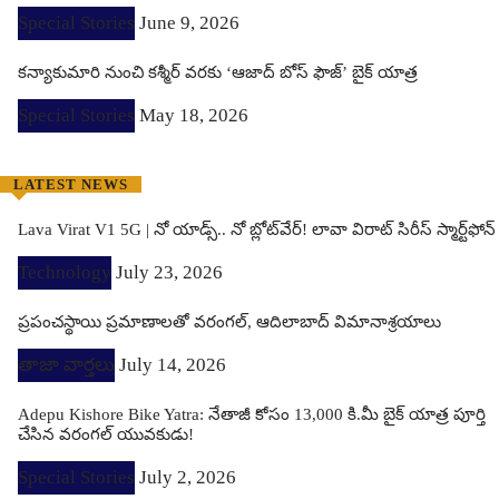
Special Stories
June 9, 2026
కన్యాకుమారి నుంచి కశ్మీర్ వరకు ‘ఆజాద్ బోస్ ఫౌజ్’ బైక్ యాత్ర
Special Stories
May 18, 2026
LATEST NEWS
Lava Virat V1 5G | నో యాడ్స్.. నో బ్లోట్‌వేర్! లావా విరాట్ సిరీస్ స్మార్ట్‌ఫోన్​
Technology
July 23, 2026
ప్రపంచస్థాయి ప్రమాణాలతో వరంగల్, ఆదిలాబాద్ విమానాశ్రయాలు
తాజా వార్తలు
July 14, 2026
Adepu Kishore Bike Yatra: నేతాజీ కోసం 13,000 కి.మీ బైక్ యాత్ర పూర్తి
చేసిన వరంగల్ యువకుడు!
Special Stories
July 2, 2026