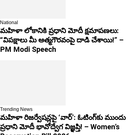
National
మహిళా లోకానికి ప్రధాని మోదీ క్షమాపణలు:
“విపక్షాలు మీ ఆత్మగౌరవంపై దాడి చేశాయి!” –
PM Modi Speech
Trending News
మహిళా రిజర్వేషన్లపై ‘వార్’: ఓటింగ్‌కు ముందు
ప్రధాని మోదీ భావోద్వేగ విజ్ఞప్తి! – Women’s