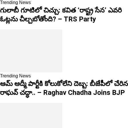
Trending News
గులాబీ గూటిలో చిచ్చు: కవిత ‘రాష్ట్ర సేన’ ఎవరి
ఓట్లను చీల్చబోతోంది? – TRS Party
Trending News
ఆమ్ ఆద్మీ పార్టీకి కోలుకోలేని దెబ్బ: బీజేపీలో చేరిన
రాఘవ్ చద్ధా.. – Raghav Chadha Joins BJP