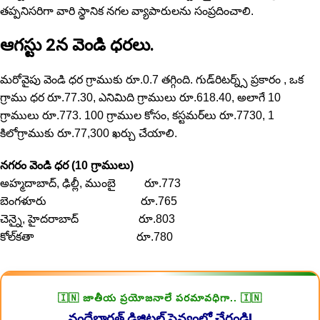
తప్పనిసరిగా వారి స్థానిక నగల వ్యాపారులను సంప్రదించాలి.
ఆగస్టు 2న వెండి ధరలు.
మరోవైపు వెండి ధర గ్రాముకు రూ.0.7 తగ్గింది. గుడ్‌రిటర్న్స్ ప్రకారం , ఒక
గ్రాము ధర రూ.77.30, ఎనిమిది గ్రాములు రూ.618.40, అలాగే 10
గ్రాములు రూ.773. 100 గ్రాముల కోసం, కస్టమర్‌లు రూ.7730, 1
కిలోగ్రాముకు రూ.77,300 ఖర్చు చేయాలి.
నగరం వెండి ధర (10 గ్రాములు)
అహ్మదాబాద్, ఢిల్లీ, ముంబై రూ.773
బెంగళూరు రూ.765
చెన్నై, హైదరాబాద్ రూ.803
కోల్‌కతా రూ.780
🇮🇳 జాతీయ ప్రయోజనాలే పరమావధిగా.. 🇮🇳
వందేభారత్ డిజిటల్ సైన్యంలో చేరండి!