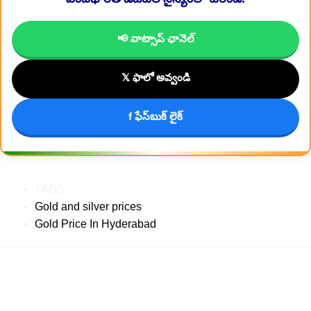
📢 వాట్సాప్ ఛానెల్
𝕏 ఫాలో అవ్వండి
f ఫేస్‌బుక్ లైక్
TAGS
Gold and silver prices
Gold Price In Hyderabad