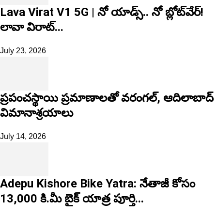
Lava Virat V1 5G | నో యాడ్స్.. నో బ్లోట్‌వేర్!
లావా విరాట్...
July 23, 2026
ప్రపంచస్థాయి ప్రమాణాలతో వరంగల్, ఆదిలాబాద్
విమానాశ్రయాలు
July 14, 2026
Adepu Kishore Bike Yatra: నేతాజీ కోసం
13,000 కి.మీ బైక్ యాత్ర పూర్తి...