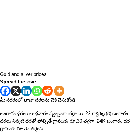
Gold and silver prices
Spread the love
మీ నగరంలో తాజా ధరలను చెక్ చేసుకోండి
బంగారం ధరలు బుధవారం స్వల్పంగా తగ్గాయి. 22 క్యారెట్ల (కె) బంగారం
ధరలు నిన్నటి ధరతో పోల్చితే గ్రాముకు రూ.30 తగ్గగా, 24K బంగారం ధర
గ్రాముకు రూ.33 తగ్గింది.