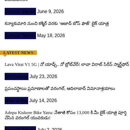
Special Stories
June 9, 2026
కన్యాకుమారి నుంచి కశ్మీర్ వరకు ‘ఆజాద్ బోస్ ఫౌజ్’ బైక్ యాత్ర
Special Stories
May 18, 2026
LATEST NEWS
Lava Virat V1 5G | నో యాడ్స్.. నో బ్లోట్‌వేర్! లావా విరాట్ సిరీస్ స్మార్ట్‌ఫోన్​
Technology
July 23, 2026
ప్రపంచస్థాయి ప్రమాణాలతో వరంగల్, ఆదిలాబాద్ విమానాశ్రయాలు
తాజా వార్తలు
July 14, 2026
Adepu Kishore Bike Yatra: నేతాజీ కోసం 13,000 కి.మీ బైక్ యాత్ర పూర్తి
చేసిన వరంగల్ యువకుడు!
Special Stories
July 2, 2026