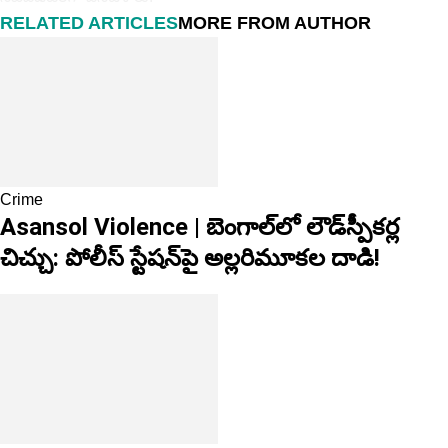
RELATED ARTICLES
MORE FROM AUTHOR
Crime
Asansol Violence | బెంగాల్‌లో లౌడ్‌స్పీకర్ల
చిచ్చు: పోలీస్ స్టేషన్‌పై అల్లరిమూకల దాడి!