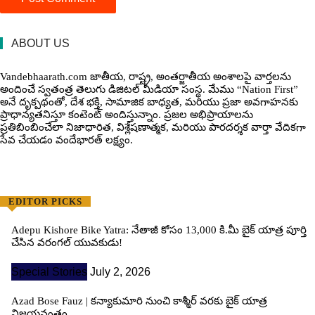
ABOUT US
Vandebhaarath.com జాతీయ, రాష్ట్ర, అంతర్జాతీయ అంశాలపై వార్తలను
అందించే స్వతంత్ర తెలుగు డిజిటల్ మీడియా సంస్థ. మేము “Nation First”
అనే దృక్పథంతో, దేశ భక్తి, సామాజిక బాధ్యత, మరియు ప్రజా అవగాహనకు
ప్రాధాన్యతనిస్తూ కంటెంట్ అందిస్తున్నాం. ప్రజల అభిప్రాయాలను
ప్రతిబింబించేలా నిజాధారిత, విశ్లేషణాత్మక, మరియు పారదర్శక వార్తా వేదికగా
సేవ చేయడం వందేభార‌త్ ల‌క్ష్యం.
EDITOR PICKS
Adepu Kishore Bike Yatra: నేతాజీ కోసం 13,000 కి.మీ బైక్ యాత్ర పూర్తి
చేసిన వరంగల్ యువకుడు!
Special Stories
July 2, 2026
Azad Bose Fauz | కన్యాకుమారి నుంచి కాశ్మీర్ వరకు బైక్ యాత్ర
విజయవంతం