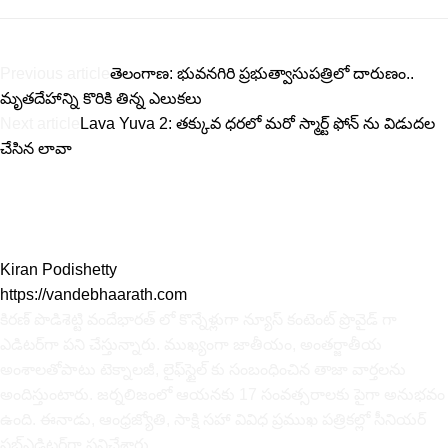
Previous article
తెలంగాణ: భువనగిరి ప్రభుత్వాసుపత్రిలో దారుణం..
మృతదేహాన్ని కొరికి తిన్న ఎలుకలు
Next article
Lava Yuva 2: తక్కువ ధరలో మరో స్మార్ట్ ఫోన్ ను విడుదల
చేసిన లావా
Kiran Podishetty
https://vandebhaarath.com
కిర‌ణ్ పొడిశెట్టి వందేభారత్ లో కొన్నేళ్లుగా న్యూస్ కంటెంట్ ప్రొవైడ్ గా
ఎడిటర్‌గా పని చేస్తున్నారు. ముఖ్యంగా జాతీయం, అంత‌ర్జాతీయ
అంశాల‌తోపాటు టెక్నాల‌జీ, లైఫ్‌స్టైల్‌ కు సంబంధించిన తాజా వార్తల‌ను
అందిస్తుంటారు. జర్నలిజంలో ఆయ‌న‌కు 17 సంవత్సరాలకు పైగా అనుభవం
ఉంది. ఈనాడు, ఆంధ్ర‌జ్యోతి, సాక్షి స‌హా వివిధ ప్ర‌ముఖ‌ ప‌త్రిక‌ల్లో సీనియ‌ర్‌
స‌బ్ఎడిట‌ర్‌గా ప‌నిచేశారు.