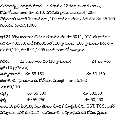
గుడ్‌రిటర్న్స్ వెబ్‌సైట్ ప్రకారం , ఒక గ్రాము 22 కేరెట్ల బంగారం కోసం,
కొనుగోలుదారులు రూ.5510, ఎనిమిది గ్రాములకు రూ.44,080
చెల్లించాలి.అలాగే 10 గ్రాములు, 100 గ్రాముల ధరలు వరుసగా రూ.55,100
మరియు రూ.5,51,000.
ఇక 24 కేరెట్ల బంగారం కోసం ఒక గ్రాము ధర రూ.6011, ఎనిమిది గ్రాముల
ధర రూ.48,088. అదే సమయంలో, 10 గ్రాములు, 100 గ్రాములు వరుసగా
రూ.60,110, రూ.6,01,100కి అందుబాటులో ఉన్నాయి.
నగరం 22K బంగారం ధర (10 గ్రాములు) 24 బంగారం
ధర (10 గ్రాములు)
అహ్మదాబాద్ రూ.55,150 రూ.60,160
బెంగళూరు, హైదరాబాద్, కోల్‌కతా, ముంబై రూ.55,100
రూ.60,110
చెన్నై రూ.55,500 రూ.60,550
ఢిల్లీ రూ.55,250 రూ.60,260
అయితే, పైన పేర్కొన్న రేట్లు కేవలం సూచిక మాత్రమేనని.. GST, TCS, ఇతర
పన్నులను కలిగి ఉండవని గమనించాలి. ఖచ్చితమైన ధర కోసం, ప్రజలు