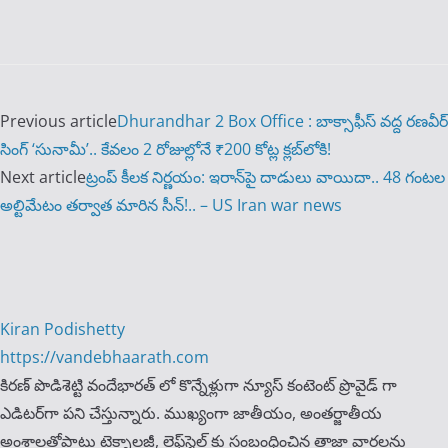
Previous article
Dhurandhar 2 Box Office : బాక్సాఫీస్ వద్ద రణవీర్
సింగ్ ‘సునామీ’.. కేవలం 2 రోజుల్లోనే ₹200 కోట్ల క్లబ్‌లోకి!
Next article
ట్రంప్ కీలక నిర్ణయం: ఇరాన్‌పై దాడులు వాయిదా.. 48 గంటల
అల్టిమేటం తర్వాత మారిన సీన్!.. – US Iran war news
Kiran Podishetty
https://vandebhaarath.com
కిర‌ణ్ పొడిశెట్టి వందేభారత్ లో కొన్నేళ్లుగా న్యూస్ కంటెంట్ ప్రొవైడ్ గా
ఎడిటర్‌గా పని చేస్తున్నారు. ముఖ్యంగా జాతీయం, అంత‌ర్జాతీయ
అంశాల‌తోపాటు టెక్నాల‌జీ, లైఫ్‌స్టైల్‌ కు సంబంధించిన తాజా వార్తల‌ను