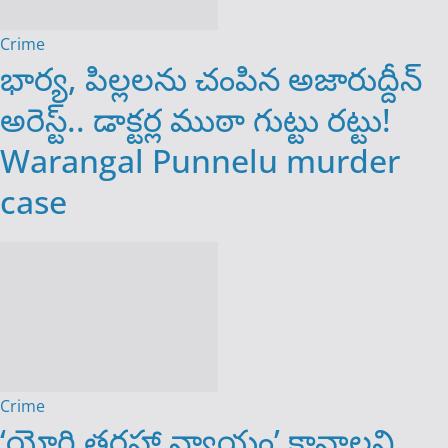
Crime
భార్య, పిల్లలను చంపిన అజారుద్దీన్
అరెస్ట్.. డాక్టర్ల ముఠా గుట్టు రట్టు! ‌‌
Warangal Punnelu murder
case
Crime
‘యోగి తరహా న్యాయం’ కావాలని