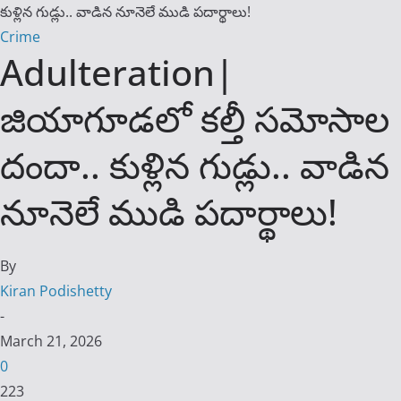
కుళ్లిన గుడ్లు.. వాడిన నూనెలే ముడి పదార్థాలు!
Crime
Adulteration|
జియాగూడలో కల్తీ సమోసాల
దందా.. కుళ్లిన గుడ్లు.. వాడిన
నూనెలే ముడి పదార్థాలు!
By
Kiran Podishetty
-
March 21, 2026
0
223