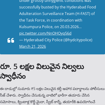
under grossly unhygienic conditions was
successfully busted by the Hyderabad Food
Adulteration Surveillance Team (H-FAST) of
the Task Force, in coordination with
Kulsumpura Police, on 20.03.2026…
pic.twitter.com/NnOHOyq56d
— Hyderabad City Police (@hydcitypolice)
March 21, 2026
రూ. 5 లక్షల విలువైన నిల్వలు
స్వాధీనం
ఈ దాడుల్లో సుమారు ₹5 లక్షల విలువైన కల్తీ ఆహార పదార్థాలను పోలీసులు
సీజ్ చేశారు. స్వాధీనం చేసుకున్న వాటిలో భారీగా తయారు చేసిన
సమోసాలు, క్వింటాళ్ల కొద్దీ మైదా, స్వీట్ కార్న్, తయారీకి ఉపయోగించే