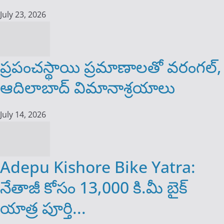
July 23, 2026
ప్రపంచస్థాయి ప్రమాణాలతో వరంగల్,
ఆదిలాబాద్ విమానాశ్రయాలు
July 14, 2026
Adepu Kishore Bike Yatra:
నేతాజీ కోసం 13,000 కి.మీ బైక్
యాత్ర పూర్తి...