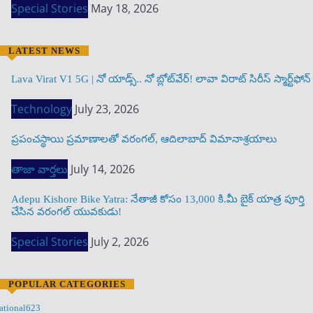
Special Stories
May 18, 2026
LATEST NEWS
Lava Virat V1 5G | నో యాడ్స్.. నో బ్లోట్‌వేర్! లావా విరాట్ సిరీస్ స్మార్ట్‌ఫోన్​
Technology
July 23, 2026
ప్రపంచస్థాయి ప్రమాణాలతో వరంగల్, ఆదిలాబాద్ విమానాశ్రయాలు
తాజా వార్తలు
July 14, 2026
Adepu Kishore Bike Yatra: నేతాజీ కోసం 13,000 కి.మీ బైక్ యాత్ర పూర్తి
చేసిన వరంగల్ యువకుడు!
Special Stories
July 2, 2026
POPULAR CATEGORIES
ational
623