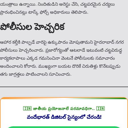
యంత్రాలు ఉన్నాయి. నిందితుడిని అరెస్టు చేసి, చట్టపరమైన చర్యలు
ప్రారంభించినట్లు టాస్క్ ఫోర్స్ అధికారులు తెలిపారు.
పోలీసుల హెచ్చరిక
ఆహార కల్తీకి పాల్పడే వారిపై ఉక్కుపాదం మోపుతామని హైదరాబాద్ నగర
పోలీసులు హెచ్చరించారు. ప్రజారోగ్యంతో ఆటలాడే ఇటువంటి చట్టవిరుద్ధ
కార్యకలాపాలు ఎక్కడ గమనించినా వెంటనే పోలీసులకు సమాచారం
అందించాలని కోరారు. ముఖ్యంగా బయట దొరికే చిరుతిళ్లు కొనేటప్పుడు
తగు జాగ్రత్తలు పాటించాలని సూచించారు.
🇮🇳 జాతీయ ప్రయోజనాలే పరమావధిగా.. 🇮🇳
వందేభారత్ డిజిటల్ సైన్యంలో చేరండి!