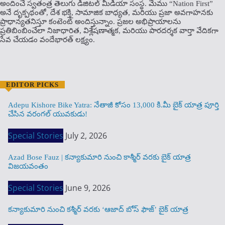
అందించే స్వతంత్ర తెలుగు డిజిటల్ మీడియా సంస్థ. మేము “Nation First”
అనే దృక్పథంతో, దేశ భక్తి, సామాజిక బాధ్యత, మరియు ప్రజా అవగాహనకు
ప్రాధాన్యతనిస్తూ కంటెంట్ అందిస్తున్నాం. ప్రజల అభిప్రాయాలను
ప్రతిబింబించేలా నిజాధారిత, విశ్లేషణాత్మక, మరియు పారదర్శక వార్తా వేదికగా
సేవ చేయడం వందేభార‌త్ ల‌క్ష్యం.
EDITOR PICKS
Adepu Kishore Bike Yatra: నేతాజీ కోసం 13,000 కి.మీ బైక్ యాత్ర పూర్తి
చేసిన వరంగల్ యువకుడు!
Special Stories
July 2, 2026
Azad Bose Fauz | కన్యాకుమారి నుంచి కాశ్మీర్ వరకు బైక్ యాత్ర
విజయవంతం
Special Stories
June 9, 2026
కన్యాకుమారి నుంచి కశ్మీర్ వరకు ‘ఆజాద్ బోస్ ఫౌజ్’ బైక్ యాత్ర