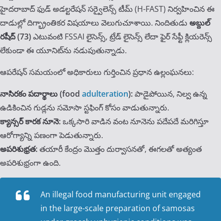
హైదరాబాద్ ఫుడ్ అడల్టరేషన్ సర్వైలెన్స్ టీమ్ (H-FAST) నిర్వహించిన ఈ
దాడుల్లో దిగ్భ్రాంతికర విషయాలు వెలుగుచూశాయి. నిందితుడు
అబ్దుల్
రషీద్ (73)
ఎటువంటి FSSAI లైసెన్స్, ట్రేడ్ లైసెన్స్ లేదా ఫైర్ సేఫ్టీ క్లియరెన్స్
లేకుండా ఈ యూనిట్‌ను నడుపుతున్నాడు.
ఆపరేషన్ సమయంలో అధికారులు గుర్తించిన ప్రధాన ఉల్లంఘనలు:
నాసిరకం పదార్థాలు (food
adulteration
):
పాడైపోయిన, నిల్వ ఉన్న
ఉడికించిన గుడ్లను సమోసా స్టఫింగ్ కోసం వాడుతున్నారు.
క్యాన్సర్ కారక నూనె:
ఒక్కసారి వాడిన వంట నూనెను పదేపదే మరిగిస్తూ
ఆరోగ్యాన్ని పణంగా పెడుతున్నారు.
అపరిశుభ్రత:
తయారీ కేంద్రం మొత్తం దుర్వాసనతో, ఈగలతో అత్యంత
అపరిశుభ్రంగా ఉంది.
An illegal food manufacturing unit engaged
in the large-scale preparation of samosas