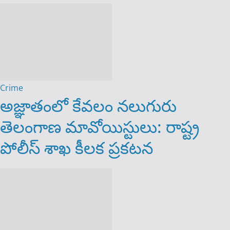
Crime
అజ్ఞాతంలో కేవలం నలుగురు
తెలంగాణ మావోయిస్టులు: రాష్ట్ర
పోలీస్ శాఖ కీలక ప్రకటన