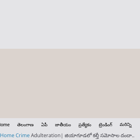
మరిన్ని
Home
తెలంగాణ
ఏపీ
జాతీయం
ప్రత్యేకం
ట్రెండింగ్
Home
Crime
Adulteration| జియాగూడలో కల్తీ సమోసాల దందా..