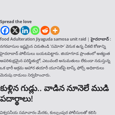
Spread the love
food Adulteration
Jiyaguda samosa unit raid
|
హైదరాబాద్ :
నగరవాసుల ఇష్టమైన చిరుతిండి ‘సమోసా’ వెనుక ఉన్న చీకటి కోణాన్ని
హైదరాబాద్ పోలీసులు బయటపెట్టారు. జియాగూడ ప్రాంతంలో అత్యంత
అపరిశుభ్రమైన పరిస్థితుల్లో, ఎటువంటి అనుమతులు లేకుండా నడుస్తున్న
ఒక భారీ అక్రమ ఆహార తయారీ యూనిట్‌పై టాస్క్ ఫోర్స్ అధికారులు
మెరుపు దాడులు నిర్వహించారు.
కుళ్లిన గుడ్లు.. వాడిన నూనెలే ముడి
పదార్థాలు!
విశ్వసనీయ సమాచారం మేరకు, కుల్సుంపుర పోలీసులతో కలిసి