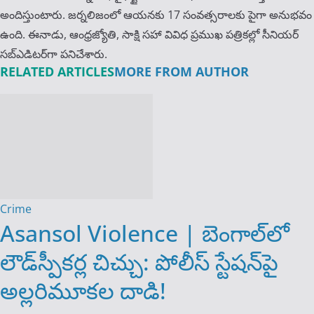
అందిస్తుంటారు. జర్నలిజంలో ఆయ‌న‌కు 17 సంవత్సరాలకు పైగా అనుభవం
ఉంది. ఈనాడు, ఆంధ్ర‌జ్యోతి, సాక్షి స‌హా వివిధ ప్ర‌ముఖ‌ ప‌త్రిక‌ల్లో సీనియ‌ర్‌
స‌బ్ఎడిట‌ర్‌గా ప‌నిచేశారు.
RELATED ARTICLES
MORE FROM AUTHOR
Crime
Asansol Violence | బెంగాల్‌లో
లౌడ్‌స్పీకర్ల చిచ్చు: పోలీస్ స్టేషన్‌పై
అల్లరిమూకల దాడి!