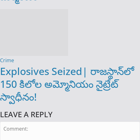
Crime
Explosives Seized| రాజస్థాన్‌లో
150 కిలోల అమ్మోనియం నైట్రేట్
స్వాధీనం!
LEAVE A REPLY