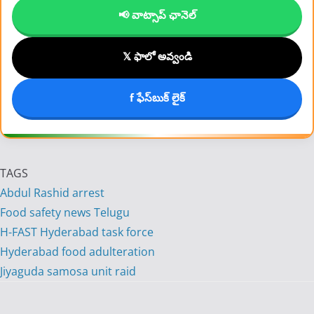
📢 వాట్సాప్ ఛానెల్
𝕏 ఫాలో అవ్వండి
f ఫేస్‌బుక్ లైక్
TAGS
Abdul Rashid arrest
Food safety news Telugu
H-FAST Hyderabad task force
Hyderabad food adulteration
Jiyaguda samosa unit raid