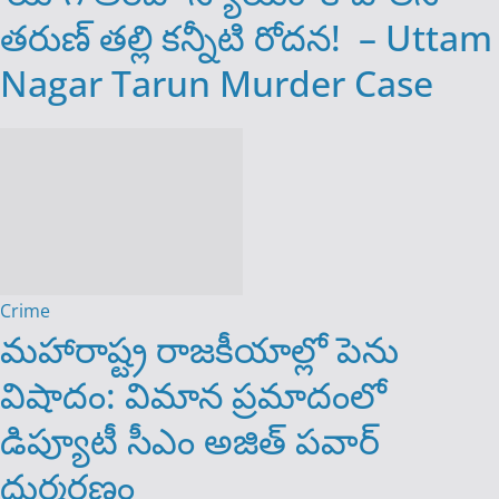
తరుణ్ తల్లి కన్నీటి రోదన! ‌‌ – Uttam
Nagar Tarun Murder Case
Crime
మహారాష్ట్ర రాజకీయాల్లో పెను
విషాదం: విమాన ప్రమాదంలో
డిప్యూటీ సీఎం అజిత్ పవార్
దుర్మరణం