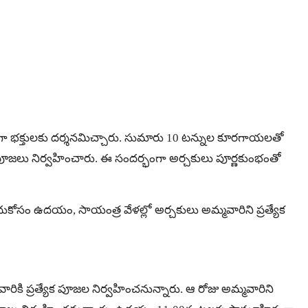
)గా భక్తులకు దర్శనమిచ్చారు. సుమారు 10 టన్నుల కూరగాయలతో
క పూజలు నిర్వహించారు. ఈ సందర్భంగా అర్చకులు పూర్ణకుంభంతో
ందుకోసం ఉదయం, సాయంత్ర వేళల్లో అర్చకులు అమ్మవారిని ప్రత్యేక
ికి ప్ర‌త్యేక పూజ‌ల నిర్వ‌హించ‌నున్నారు. ఆ రోజు అమ్మ‌వారిని