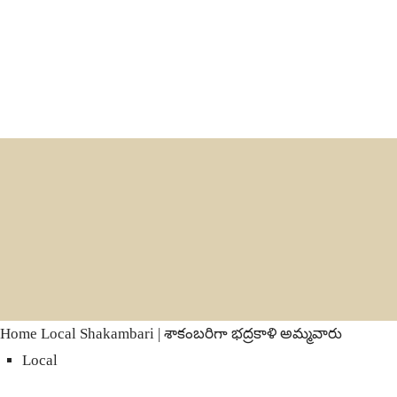
Home
Local
Shakambari | శాకంబరిగా భద్రకాళి అమ్మవారు
Local