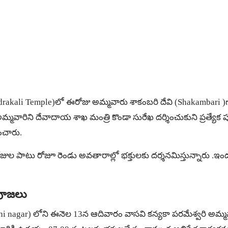
adrakali Temple)లో ఈరోజు అమ్మవారు శాకంబరి దేవి (Shakambari 
్మవారిని దేవాదాయ శాఖ మంత్రి కొండా సురేఖ దర్శించుకుని ప్రత్యే
ంచారు.
రోజుల పాటు రోజూ రెండు అవతారాల్లో భక్తులకు దర్శనమిస్తున్నారు .ఇ
పూజ‌లు
erthi nagar) లోని ఈనెల 13న‌ ఆదివారం వాసవి కన్యకా పరమేశ్వరి అమ్మవార