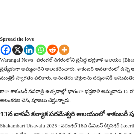
Spread the love
Warangal News | వరంగల్ నగరంలోని ప్రసిద్ధ భద్రకాళి ఆలయం (Bh
ప్రత్యేకంగా అమ్మవారిని అలంకరించారు. శాకంబరి అవతారంలో ఉన్న అమ
మంత్రికి స్వాగతం పలికారు. అనంతరం భక్తులను దర్శనానికి అనుమతి
కాగా శాకంబరీ నవరాత్రి ఉత్సవాల్లో భాగంగా భద్రకాళి అమ్మవారు 15 
అలంకరణ చేసి, పూజలు చేస్తున్నారు.
13న వాస‌వీ క‌న్యాక ప‌ర‌మేశ్వ‌రి ఆల‌యంలో శాకంబ‌రీ 
Shakambari Utsavalu 2025 : వ‌రంగ‌ల్ 16వ డివిజ‌న్ కీర్తిన‌గ‌ర్‌ (ke