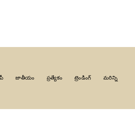
పీ
జాతీయం
ప్రత్యేకం
ట్రెండింగ్
మరిన్ని