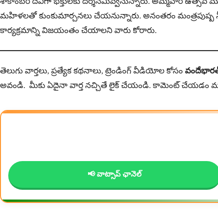
శాకాంబరి దేవిగా భక్తులకు దర్శనమివ్వ‌నున్నారు. అమ్మవారి ఉత
మహిళలతో కుంకుమార్చనలు చేయ‌నున్నారు. అనంతరం మంత్రపుష్ప నీరాజనం
కార్య‌క్ర‌మాన్ని విజ‌యంతం చేయాల‌ని వారు కోరారు.
తెలుగు వార్తలు, ప్రత్యేక కథనాలు, ట్రెండింగ్ వీడియోల కోసం
వందేభారత
అవండి. మీకు ఏదైనా వార్త నచ్చితే లైక్ చేయండి. కామెంట్ చేయడం మ
📢 వాట్సాప్ ఛానెల్