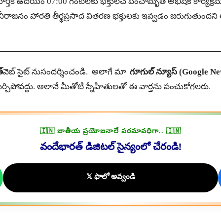
్సవ మూర్తికి ఉదయం 07:00 గంటలకు భక్తులచే పంచామృత అభిషేక కార
 హారతి తీర్థప్రసాద వితరణ భక్తులకు ఇవ్వడం జరుగుతుంద‌ని ఆల‌య క‌మ
్
వెబ్ సైట్ నుసందర్శించండి. అలాగే మా
గూగుల్ న్యూస్ (Google Ne
ర్చిపోవద్దు. అలానే మీతోటి స్నేహితులతో ఈ వార్తను పంచుకోగలరు.
🇮🇳 జాతీయ ప్రయోజనాలే పరమావధిగా.. 🇮🇳
వందేభారత్ డిజిటల్ సైన్యంలో చేరండి!
𝕏 ఫాలో అవ్వండి