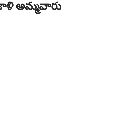
కాళి అమ్మవారు