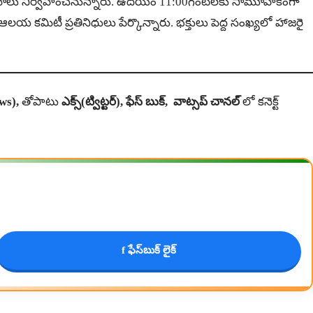
్యక్రమాలు నిర్వహించనున్నారు. ఉదయం 11:00గంటలకు సామూహికంగా
ిటీ ప్ర‌తినిధులు పేర్కొన్నారు. భ‌క్తులు పెద్ద సంఖ్య‌లో హాజ‌రై
ws),
తోపాటు
ఎక్స్(ట్విట్టర్)
,
ఫేస్ బుక్
,
వాట్సప్ చానల్
లో కనెక్ట్
f ఫేస్‌బుక్ లైక్