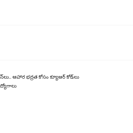
న్‌లు.. ఆహార భద్రత కోసం క్యూఆర్ కోడ్‌లు
ద్యోగాలు