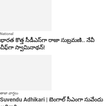
National
భారత కొత్త సీడీఎస్‌గా రాజా సుబ్రమణి.. నేవీ
చీఫ్‌గా స్వామినాథన్!
తాజా వార్తలు
Suvendu Adhikari | బెంగాల్ సీఎంగా సువేందు