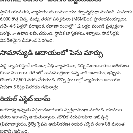
స్థానిక యువతకు, వ్యాపారులకు
రామాలయం
కల్పవృక్షంగా మారింది. సుమారు
6,000 కొత్త చిన్న, మధ్య తరహా పరిశ్రమలు (MSMEలు) ప్రారంభమయ్యాయి.
వచ్చే 4-5 ఏళ్లలో పర్యాటక, రవాణా రంగాల్లో 1.2 లక్షల మందికి ప్రత్యక్షంగా,
పరోక్షంగా ఉపాధి లభించనుంది. స్థానిక హస్తకళలు, శిల్పాలు, సావనీర్లకు
విపరీతమైన డిమాండ్ పెరిగింది.
సామాన్యుడి ఆదాయంలో పెను మార్పు
పెద్ద వ్యాపారస్తులే కాకుండా, వీధి వ్యాపారులు, చిన్న దుకాణదారుల బతుకులు
కూడా మారాయి. గతంలో నామమాత్రంగా ఉన్న వారి ఆదాయం, ఇప్పుడు
రోజుకు ₹2,500 వరకు చేరుకుంది. కొన్ని ప్రాంతాల్లో వ్యాపారుల ఆదాయం
ఏకంగా 5 రెట్లు పెరగడం గమనార్హం.
రియల్ ఎస్టేట్ బూమ్
అయోధ్య ఇప్పుడు పెట్టుబడిదారులకు స్వర్గధామంగా మారింది. భూముల
ధరలు ఆకాశాన్ని తాకుతున్నాయి. మౌలిక సదుపాయాల అభివృద్ధి
(విమానాశ్రయం, రైల్వే స్టేషన్ ఆధునీకరణ) రియల్ ఎస్టేట్ రంగానికి మరింత
బలాన్ని ఇచ్చింది.