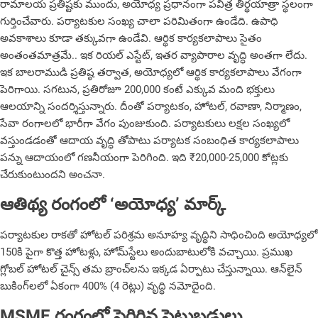
రామాలయ ప్రతిష్టకు ముందు, అయోధ్య ప్రధానంగా పవిత్ర తీర్థయాత్రా స్థలంగా
గుర్తించేవారు. పర్యాటకుల సంఖ్య చాలా పరిమితంగా ఉండేది. ఉపాధి
అవకాశాలు కూడా తక్కువగా ఉండేవి. ఆర్థిక కార్యకలాపాలు సైతం
అంతంత‌మాత్ర‌మే.. ఇక‌ రియల్ ఎస్టేట్, ఇత‌ర వ్యాపారాల‌ వృద్ధి అంతగా లేదు.
ఇక బాల‌రాముడి ప్రతిష్ఠ తర్వాత, అయోధ్యలో ఆర్థిక కార్యకలాపాలు వేగంగా
పెరిగాయి. సగటున, ప్రతిరోజూ 200,000 కంటే ఎక్కువ మంది భక్తులు
ఆలయాన్ని సందర్శిస్తున్నారు. దీంతో పర్యాటకం, హోటల్, రవాణా, నిర్మాణం,
సేవా రంగాలలో భారీగా వేగం పుంజుకుంది. పర్యాటకులు ల‌క్ష‌ల‌ సంఖ్య‌లో
వ‌స్తుండ‌డంతో ఆదాయ వృద్ధి తోపాటు పర్యాటక సంబంధిత కార్యకలాపాలు
పన్ను ఆదాయంలో గణనీయంగా పెరిగింది. ఇది ₹20,000-25,000 కోట్లకు
చేరుకుంటుందని అంచనా.
ఆతిథ్య రంగంలో ‘అయోధ్య’ మార్క్
పర్యాటకుల రాకతో హోటల్ పరిశ్రమ అనూహ్య వృద్ధిని సాధించింది అయోధ్యలో
150కి పైగా కొత్త హోటళ్లు, హోమ్‌స్టేలు అందుబాటులోకి వచ్చాయి. ప్రముఖ
గ్లోబల్ హోటల్ చైన్స్ తమ బ్రాంచ్‌లను ఇక్కడ ఏర్పాటు చేస్తున్నాయి. ఆన్‌లైన్
బుకింగ్‌లలో ఏకంగా 400% (4 రెట్లు) వృద్ధి నమోదైంది.
MSME రంగంలో పెరిగిన పెట్టుబడులు