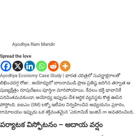
Ayodhya Ram Mandir
Spread the love
Ayodhya Economy Case Study | భారత చరిత్రలో సువర్ణాక్షరాలతో
లిఖించదగ్గ రోజు.. అయోధ్యలో బాలరాముడి ప్రాణ ప్రతిష్ఠ జరిగిన తర్వాత ఆ
పుణ్యక్షేత్రం రూపురేఖలు పూర్తిగా మారిపోయాయి. కేవలం భక్తి భావానికే
పరిమితమ‌వ‌కుండా, అయోధ్య ఇప్పుడు దేశ ఆర్థిక వ్యవస్థకు కొత్త ఊపిరి
పోస్తోంది. ఐఐఎం (IIM) లక్నో ఇటీవల నిర్వహించిన అధ్యయనం ప్రకారం,
రామాలయం ఇప్పుడు ఒక శక్తివంతమైన ‘ఎకనామిక్ ఇంజిన్‌ గా అవతరించింది.
పర్యాటక విస్ఫోటనం – ఆదాయ వర్షం