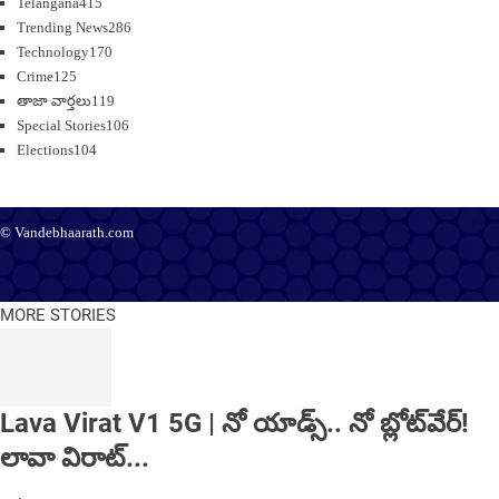
Telangana
415
Trending News
286
Technology
170
Crime
125
తాజా వార్తలు
119
Special Stories
106
Elections
104
© Vandebhaarath.com
About Us
Contact Us
Terms and Conditions
Privacy Policy
Advertise
Editorial Policy
Support
MORE STORIES
Lava Virat V1 5G | నో యాడ్స్.. నో బ్లోట్‌వేర్!
లావా విరాట్...