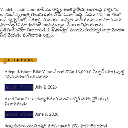
Vandebhaarath.com జాతీయ, రాష్ట్ర, అంతర్జాతీయ అంశాలపై వార్తలను
అందించే స్వతంత్ర తెలుగు డిజిటల్ మీడియా సంస్థ. మేము “Nation First”
అనే దృక్పథంతో, దేశ భక్తి, సామాజిక బాధ్యత, మరియు ప్రజా అవగాహనకు
ప్రాధాన్యతనిస్తూ కంటెంట్ అందిస్తున్నాం. ప్రజల అభిప్రాయాలను
ప్రతిబింబించేలా నిజాధారిత, విశ్లేషణాత్మక, మరియు పారదర్శక వార్తా వేదికగా
సేవ చేయడం వందేభార‌త్ ల‌క్ష్యం.
EDITOR PICKS
Adepu Kishore Bike Yatra: నేతాజీ కోసం 13,000 కి.మీ బైక్ యాత్ర పూర్తి
చేసిన వరంగల్ యువకుడు!
Special Stories
July 2, 2026
Azad Bose Fauz | కన్యాకుమారి నుంచి కాశ్మీర్ వరకు బైక్ యాత్ర
విజయవంతం
Special Stories
June 9, 2026
కన్యాకుమారి నుంచి కశ్మీర్ వరకు ‘ఆజాద్ బోస్ ఫౌజ్’ బైక్ యాత్ర