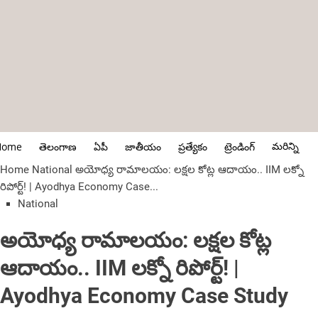
మరిన్ని
Home
తెలంగాణ
ఏపీ
జాతీయం
ప్రత్యేకం
ట్రెండింగ్
Home
National
అయోధ్య రామాలయం: లక్షల కోట్ల ఆదాయం.. IIM లక్నో
రిపోర్ట్! | Ayodhya Economy Case...
National
అయోధ్య రామాలయం: లక్షల కోట్ల
ఆదాయం.. IIM లక్నో రిపోర్ట్! |
Ayodhya Economy Case Study