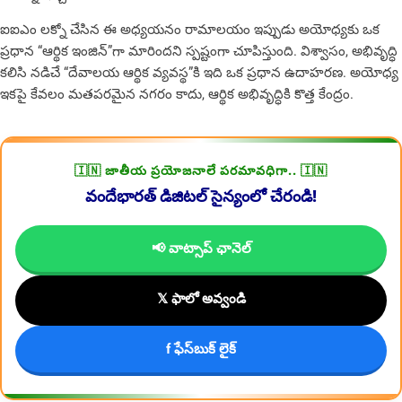
ఐఐఎం లక్నో చేసిన ఈ అధ్యయనం రామాలయం ఇప్పుడు అయోధ్యకు ఒక
ప్రధాన “ఆర్థిక ఇంజిన్”గా మారిందని స్పష్టంగా చూపిస్తుంది. విశ్వాసం, అభివృద్ధి
కలిసి నడిచే “దేవాలయ ఆర్థిక వ్యవస్థ”కి ఇది ఒక ప్రధాన ఉదాహరణ. అయోధ్య
ఇకపై కేవలం మతపరమైన నగరం కాదు, ఆర్థిక అభివృద్ధికి కొత్త కేంద్రం.
🇮🇳 జాతీయ ప్రయోజనాలే పరమావధిగా.. 🇮🇳
వందేభారత్ డిజిటల్ సైన్యంలో చేరండి!
📢 వాట్సాప్ ఛానెల్
𝕏 ఫాలో అవ్వండి
f ఫేస్‌బుక్ లైక్