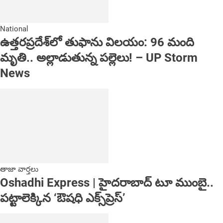
National
ఉత్తరప్రదేశ్‌లో తుఫాను విలయం: 96 మంది
మృతి.. అల్లాడుతున్న పల్లెలు! – UP Storm
News
తాజా వార్తలు
Oshadhi Express | హైదరాబాద్ టూ ముంబై..
పట్టాలెక్కిన ‘ఔషధి ఎక్స్‌ప్రెస్’