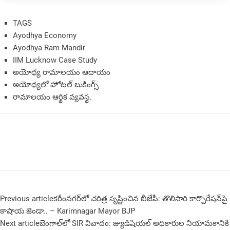
TAGS
Ayodhya Economy
Ayodhya Ram Mandir
IIM Lucknow Case Study
అయోధ్య రామాలయం ఆదాయం
అయోధ్యలో హోటల్ బుకింగ్స్
రామాలయం ఆర్థిక వ్యవస్థ.
Previous article
కరీంనగర్‌లో చరిత్ర సృష్టించిన బీజేపీ: తొలిసారి కార్పొరేషన్‌పై
కాషాయ జెండా.. – Karimnagar Mayor BJP
Next article
బెంగాల్‌లో SIR వివాదం: జ్యుడిషియల్‌ అధికారుల నియామకానికి