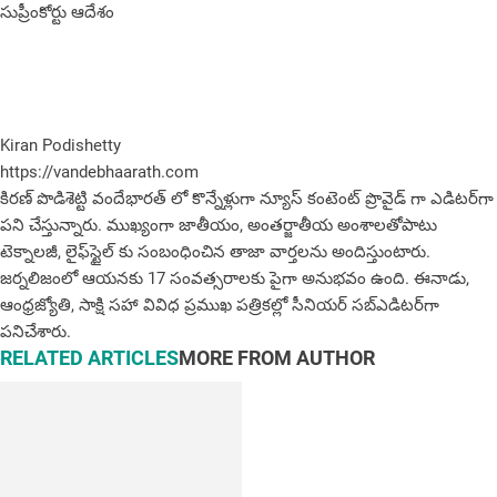
సుప్రీంకోర్టు ఆదేశం
Kiran Podishetty
https://vandebhaarath.com
కిర‌ణ్ పొడిశెట్టి వందేభారత్ లో కొన్నేళ్లుగా న్యూస్ కంటెంట్ ప్రొవైడ్ గా ఎడిటర్‌గా
పని చేస్తున్నారు. ముఖ్యంగా జాతీయం, అంత‌ర్జాతీయ అంశాల‌తోపాటు
టెక్నాల‌జీ, లైఫ్‌స్టైల్‌ కు సంబంధించిన తాజా వార్తల‌ను అందిస్తుంటారు.
జర్నలిజంలో ఆయ‌న‌కు 17 సంవత్సరాలకు పైగా అనుభవం ఉంది. ఈనాడు,
ఆంధ్ర‌జ్యోతి, సాక్షి స‌హా వివిధ ప్ర‌ముఖ‌ ప‌త్రిక‌ల్లో సీనియ‌ర్‌ స‌బ్ఎడిట‌ర్‌గా
ప‌నిచేశారు.
RELATED ARTICLES
MORE FROM AUTHOR