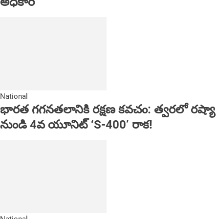
అధికారి
National
భారత గగనతలానికి రక్షణ కవచం: త్వరలో రష్యా
నుండి 4వ యూనిట్ ‘S-400’ రాక!