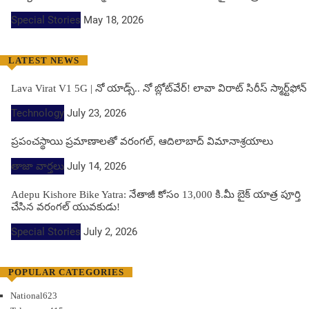
Special Stories
May 18, 2026
LATEST NEWS
Lava Virat V1 5G | నో యాడ్స్.. నో బ్లోట్‌వేర్! లావా విరాట్ సిరీస్ స్మార్ట్‌ఫోన్​
Technology
July 23, 2026
ప్రపంచస్థాయి ప్రమాణాలతో వరంగల్, ఆదిలాబాద్ విమానాశ్రయాలు
తాజా వార్తలు
July 14, 2026
Adepu Kishore Bike Yatra: నేతాజీ కోసం 13,000 కి.మీ బైక్ యాత్ర పూర్తి
చేసిన వరంగల్ యువకుడు!
Special Stories
July 2, 2026
POPULAR CATEGORIES
National
623