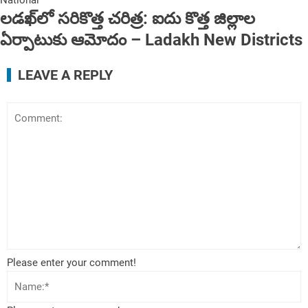
National
లడఖ్‌లో సరికొత్త చరిత్ర: ఐదు కొత్త జిల్లాల
ఏర్పాటుకు ఆమోదం – Ladakh New Districts
LEAVE A REPLY
Please enter your comment!