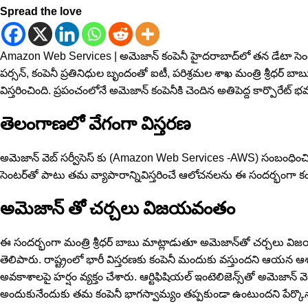
Spread the love
Amazon Web Services | అమెజాన్ కంపెనీ హైదరాబాద్‌లో తన డేటా సెంటర్ ను వి
పర్సన్, కంపెనీ ప్రతినిధుల‌ బృందంతో ఐటీ, పరిశ్రమల శాఖ మంత్రి శ్రీధర
విస్తరించింది. ప్రపంచంలోనే అమెజాన్ కంపెనీకి చెందిన అతిపెద్ద కార్పొరేట్
తెలంగాణ‌లో వేగంగా విస్త‌ర‌ణ‌
అమెజాన్ వెబ్ సర్వీసెస్ కు (Amazon Web Services -AWS) సంబంధించి హైదర
సెంటర్‌తో పాటు తమ వ్యాపారాన్నివిస్తరించే ఆలోచనలను ఈ సందర్భంగా కంప
అమెజాన్ తో చ‌ర్చ‌లు విజ‌య‌వంతం
ఈ సందర్భంగా మంత్రి శ్రీధర్ బాబు మాట్లాడుతూ అమెజాన్‌తో చర్చలు వ
తెలిపారు. రాష్ట్రంలో భారీ విస్తరణకు కంపెనీ మందుకు వస్తుందని ఆయ‌న‌ ఆశాభ
అవకాశాలపై హర్షం వ్యక్తం చేశారు. ఆర్టిఫిషియల్ ఇంటెలిజెన్స్‌తో అమెజాన్ వెబ్
అందుకునేందుకు తమ కంపెనీ భాగస్వామ్యం తప్పకుండా ఉంటుందని పేర్కొన