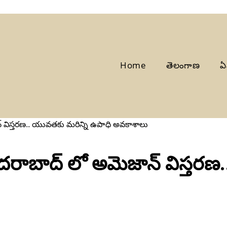
Home
తెలంగాణ
ఏ
 విస్తరణ.. యువతకు మరిన్ని ఉపాధి అవకాశాలు
‌రాబాద్ లో అమెజాన్ విస్తరణ