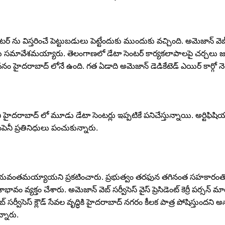
స్తరించే పెట్టుబడులు పెట్టేందుకు ముందుకు వ‌చ్చింది. అమెజాన్ వెబ్ సర్వీస
్ బాబు సమావేశమయ్యారు. తెలంగాణలో డేటా సెంటర్ కార్యకలాపాలపై చర్చలు జ
 భవనం హైదరాబాద్ లోనే ఉంది. గత ఏడాది అమెజాన్ డెడికేటెడ్ ఎయిర్ కార్గో నె
ాబాద్ లో మూడు డేటా సెంటర్లు ఇప్పటికే పనిచేస్తున్నాయి. అర్టిఫిషియల్ ఇ
ెనీ ప్రతినిధులు పంచుకున్నారు.
ిజయవంతమయ్యాయని ప్రకటించారు. ప్రభుత్వం తరఫున తగినంత సహకారంతో పా
ావం వ్యక్తం చేశారు. అమెజాన్ వెబ్ సర్వీసెస్‌ వైస్ ప్రెసిడెంట్ కెర్రీ పర్
 సర్వీసెస్ క్లౌడ్ సేవల వృద్ధికి హైదరాబాద్ న‌గ‌రం కీలక పాత్ర పోషిస్తుందని 
్నారు.