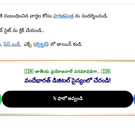
ి సంబంధించిన వార్తల కోసం
హరితమిత్ర
ను సందర్శించండి.
్ సైట్ ను క్లిక్ చేయండి..
ు,
ఫేస్ బుక్
, ఎక్స్ (
ట్విట్టర్
) లో జాయిన్ కండి.
🇮🇳 జాతీయ ప్రయోజనాలే పరమావధిగా.. 🇮🇳
వందేభారత్ డిజిటల్ సైన్యంలో చేరండి!
𝕏 ఫాలో అవ్వండి