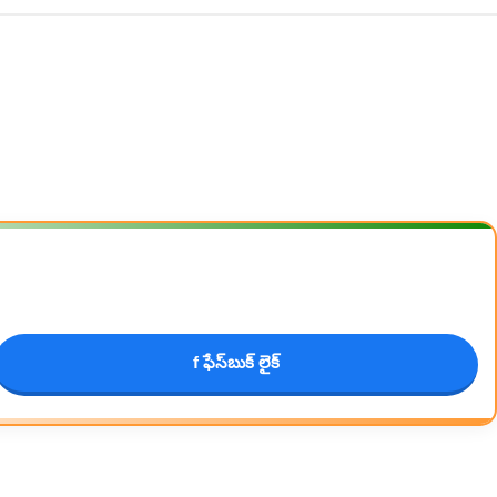
f ఫేస్‌బుక్ లైక్