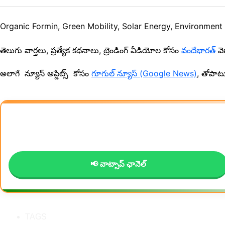
Organic Formin, Green Mobility, Solar Energy, Environment క
తెలుగు వార్తలు, ప్రత్యేక కథనాలు, ట్రెండింగ్ వీడియోల కోసం
వందేభారత్
వెబ
అలాగే న్యూస్ అప్డేట్స్ కోసం
గూగుల్ న్యూస్ (Google News)
, తోపాట
📢 వాట్సాప్ ఛానెల్
TAGS