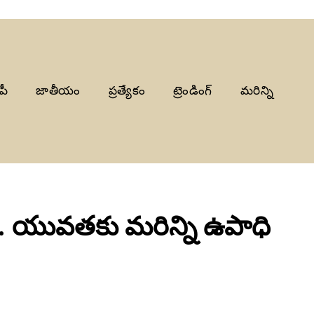
పీ
జాతీయం
ప్రత్యేకం
ట్రెండింగ్
మరిన్ని
.. యువతకు మరిన్ని ఉపాధి