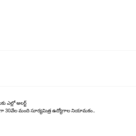
ు ఎల్లో అలర్ట్
ొత్త‌గా 30వేల మంది సూర్య‌మిత్ర ఉద్యోగాల నియామ‌కం..