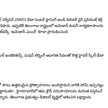
ెస్ (AWS) డేటా సెంటర్ ప్లానింగ్ అండ్ డెలివరీ వైస్ ప్రెసిడెంట్ కెర్రీ
రిపారు. ఇప్పటికే తెలంగాణ రాష్ట్రంలో అమెజాన్ కంపెనీ కార్యకలాపాలను
ట్‌వర్క్ ‘అమెజాన్ ఎయిర్’ కూడా ప్రారంభించింది.
ంటెలిజెన్స్, మిషన్ లెర్నింగ్ ఆధారిత సేవలతో కొత్త హైపర్ స్కేల్ డేటా
టు ఉత్తమమైన ప్రోత్సాహకాలు అందిస్తామని వారికి హామీ ఇచ్చినట్లు
సన్ మాట్లాడుతూ.. హైదరాబాద్‌లో తమ క్లౌడ్ సదుపాయాలను మరింత విస్తరించే
అన్నారు. తెలంగాణ ప్రభుత్వం డిజిటల్ వృద్ధిలో ఆశించిన లక్ష్యాలను