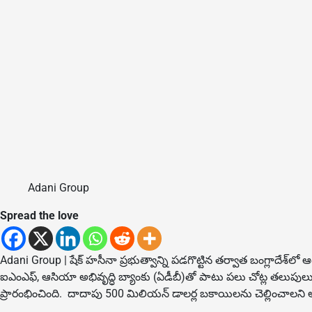
Adani Group
Spread the love
Adani Group | షేక్ హసీనా ప్రభుత్వాన్ని పడగొట్టిన తర్వాత బంగ్లాదేశ్‌
ఐఎంఎఫ్, ఆసియా అభివృద్ధి బ్యాంకు (ఏడీబీ)తో పాటు పలు చోట్ల తలుపులు తట
ప్రారంభించింది. దాదాపు 500 మిలియన్ డాలర్ల బకాయిలను చెల్లించాలని అద