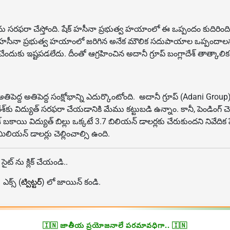
ిద్యుత్‌ను సరఫరా చేస్తోంది. షేక్ హసీనా ప్రభుత్వ హయాంలో ఈ ఒప్పందం కు
్ హసీనా ప్రభుత్వ హయాంలో జరిగిన అనేక మౌలిక సదుపాయాల ఒప్పందాలను ఆయ
 ఇష్టపడలేదు. దీంతో ఆగ్రహించిన అదానీ గ్రూప్ బంగ్లాదేశ్ తాత్కాలిక ప్రభ
తిపెద్ద అతిపెద్ద సంక్షోభాన్ని ఎదుర్కొంటోంది. అదానీ గ్రూప్ (Adani Grou
ేశ్‌కు విద్యుత్ సరఫరా చేయడానికి మేము కట్టుబడి ఉన్నాం. కానీ, పెండింగ్ చ
కాయి విద్యుత్ బిల్లు ఒక్కటే 3.7 బిలియన్ డాలర్లకు చేరుకుందని నివేదిక
లియన్ డాలర్లు చెల్లించాల్సి ఉంది.
 సైట్ ను క్లిక్ చేయండి..
, ఎక్స్ (
ట్విట్టర్
) లో జాయిన్ కండి.
🇮🇳 జాతీయ ప్రయోజనాలే పరమావధిగా.. 🇮🇳