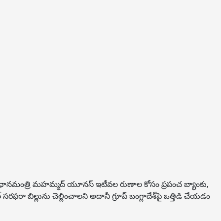
ుత్వ ప్రధానమంత్రి మహమ్మద్ యూనస్ ఇటీవల రుణాల కోసం ప్రపంచ బ్యాంకు,
రా బిల్లును చెల్లించాలని అదానీ గ్రూప్ బంగ్లాదేశ్‌పై ఒత్తిడి చేయడం