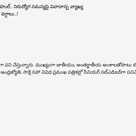
ల్‌.. నిరుద్యోగ సమస్యపై వివాదాస్ప వ్యాఖ్య
ర్షాలు..!
డిటర్‌గా పని చేస్తున్నారు. ముఖ్యంగా జాతీయం, అంత‌ర్జాతీయ అంశాల‌తోపాటు టెక్
, సాక్షి స‌హా వివిధ ప్ర‌ముఖ‌ ప‌త్రిక‌ల్లో సీనియ‌ర్‌ స‌బ్ఎడిట‌ర్‌గా ప‌నిచ