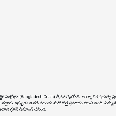
లో ఆర్థిక సంక్షోభం (Bangladesh Crisis) తీవ్రమవుతోంది. తాత్కాలిక ప్రభ
్టారు. ఇప్పుడు అతడి ముందు మరో కొత్త ప్రమాదం పొంచి ఉంది. విద్యుత్ సరఫ
ానీ గ్రూప్ డిమాండ్ చేసింది.