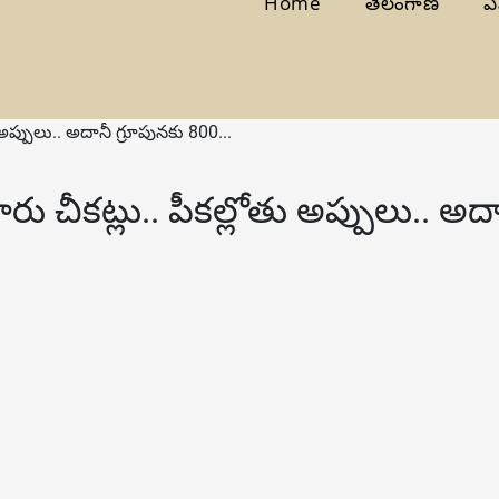
Home
తెలంగాణ
ఏ
ు అప్పులు.. అదానీ గ్రూపునకు 800...
కారు చీకట్లు.. పీకల్లోతు అప్పులు.. 