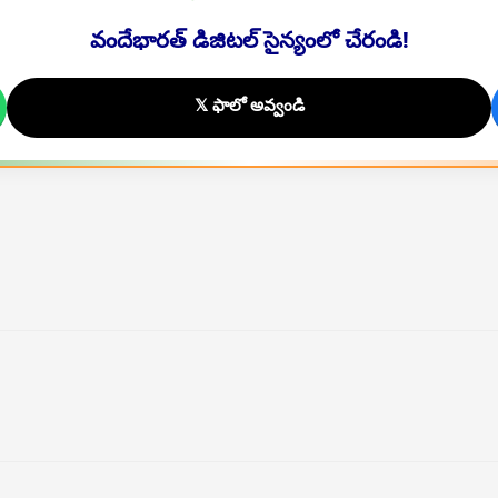
వందేభారత్ డిజిటల్ సైన్యంలో చేరండి!
𝕏 ఫాలో అవ్వండి