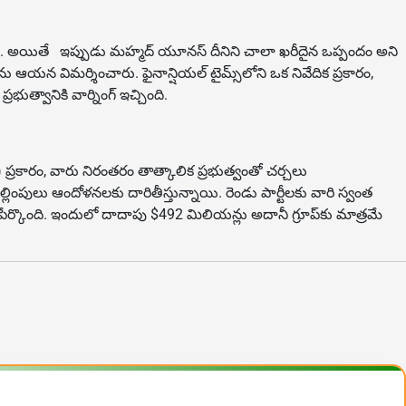
దిరింది. అయితే ఇప్పుడు మహ్మద్ యూనస్ దీనిని చాలా ఖరీదైన ఒప్పందం అని
న విమర్శించారు. ఫైనాన్షియల్ టైమ్స్‌లోని ఒక నివేదిక ప్రకారం,
ుత్వానికి వార్నింగ్ ఇచ్చింది.
p) ప్రకారం, వారు నిరంతరం తాత్కాలిక ప్రభుత్వంతో చర్చలు
ెల్లింపులు ఆందోళనలకు దారితీస్తున్నాయి. రెండు పార్టీలకు వారి స్వంత
 పేర్కొంది. ఇందులో దాదాపు $492 మిలియన్లు అదానీ గ్రూప్‌కు మాత్రమే