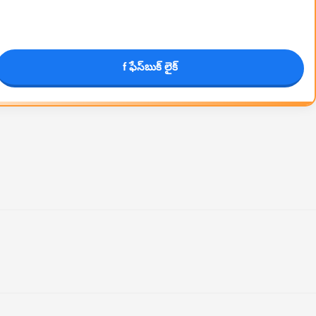
f ఫేస్‌బుక్ లైక్