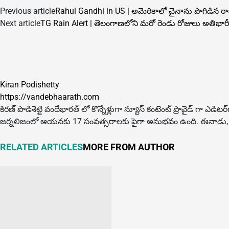
Previous article
Rahul Gandhi in US | అమెరికాలో చైనాను పొగిడిన రాహు
Next article
TG Rain Alert | తెలంగాణలోని మరో రెండు రోజులు అతిభారీ వ
Kiran Podishetty
https://vandebhaarath.com
కిర‌ణ్ పొడిశెట్టి వందేభారత్ లో కొన్నేళ్లుగా న్యూస్ కంటెంట్ ప్రొవైడ్ గా ఎ
జర్నలిజంలో ఆయ‌న‌కు 17 సంవత్సరాలకు పైగా అనుభవం ఉంది. ఈనాడు, ఆంధ్ర‌జ్యోతి
RELATED ARTICLES
MORE FROM AUTHOR