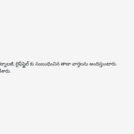
నాల‌జీ, లైఫ్‌స్టైల్‌ కు సంబంధించిన తాజా వార్తల‌ను అందిస్తుంటారు.
ేశారు.