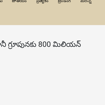
పీ
జాతీయం
ప్రత్యేకం
ట్రెండింగ్
మరిన్ని
అదానీ గ్రూపునకు 800 మిలియన్