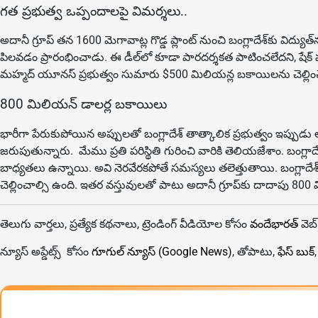
గత ప్రభుత్వ ఒప్పందాలపై విమర్శలు..
అదానీ గ్రూప్ తన 1600 మెగావాట్ల గొడ్డ ప్లాంట్ నుంచి బంగ్లాదేశ్‌కు వ
పిలవడం ప్రారంభించాడు. ఈ డీల్‌లో కూడా పారదర్శకత పాటించలేదని, షేక
మహ్మద్ యూనస్ ప్రభుత్వం సుమారు $500 మిలియన్ల బకాయిలను చెల్లించేందుకు
800 మిలియన్ డాలర్ల బకాయిలు
భారీగా పేరుకుపోయిన అప్పులతో బంగ్లాదేశ్ తాత్కాలిక ప్రభుత్వం ఇప్పుడు అ
జరుపుతున్నారు. మేము ప్రతి పరిస్థితి గురించి వారికి తెలియజేశాం. బంగ్లాద
బాధ్యతలు ఉన్నాయి. అవి నెరవేరకపోతే సమస్యలు తలెత్తుతాయి. బంగ్లాదేశ్ బ
చెల్లించాల్సి ఉంది. ఇతర వస్తువులతో పాటు అదానీ గ్రూప్‌కు దాదాపు 800 మి
తెలుగు వార్తలు, ప్రత్యేక కథనాలు, ట్రెండింగ్ వీడియోల కోసం
వందేభారత్
వెబ్
న్యూస్ అప్డేట్స్ కోసం
గూగుల్ న్యూస్ (Google News)
, తోపాటు,
ఫేస్ బుక్