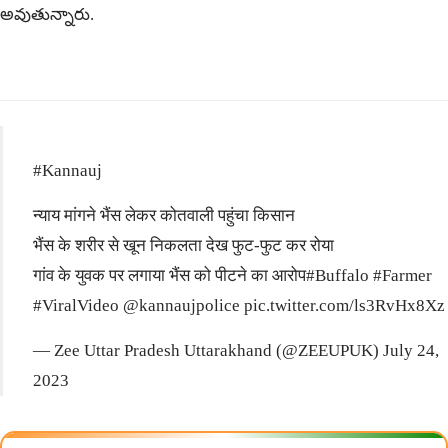
అవుతున్నారు.
#Kannauj
न्याय मांगने भैंस लेकर कोतवाली पहुंचा किसान
भैंस के शरीर से खून निकलता देख फुट-फुट कर रोया
गांव के युवक पर लगाया भैंस को पीटने का आरोप
#Buffalo
#Farmer
#ViralVideo
@kannaujpolice
pic.twitter.com/ls3RvHx8Xz
— Zee Uttar Pradesh Uttarakhand (@ZEEUPUK)
July 24,
2023