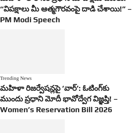
“విపక్షాలు మీ ఆత్మగౌరవంపై దాడి చేశాయి!” –
PM Modi Speech
Trending News
మహిళా రిజర్వేషన్లపై ‘వార్’: ఓటింగ్‌కు
ముందు ప్రధాని మోదీ భావోద్వేగ విజ్ఞప్తి! –
Women’s Reservation Bill 2026