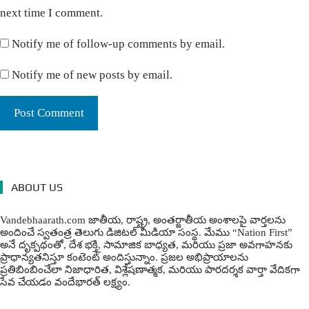
next time I comment.
Notify me of follow-up comments by email.
Notify me of new posts by email.
ABOUT US
Vandebhaarath.com జాతీయ, రాష్ట్ర, అంతర్జాతీయ అంశాలపై వార్తలను
అందించే స్వతంత్ర తెలుగు డిజిటల్ మీడియా సంస్థ. మేము “Nation First”
అనే దృక్పథంతో, దేశ భక్తి, సామాజిక బాధ్యత, మరియు ప్రజా అవగాహనకు
ప్రాధాన్యతనిస్తూ కంటెంట్ అందిస్తున్నాం. ప్రజల అభిప్రాయాలను
ప్రతిబింబించేలా నిజాధారిత, విశ్లేషణాత్మక, మరియు పారదర్శక వార్తా వేదికగా
సేవ చేయడం వందేభార‌త్ ల‌క్ష్యం.