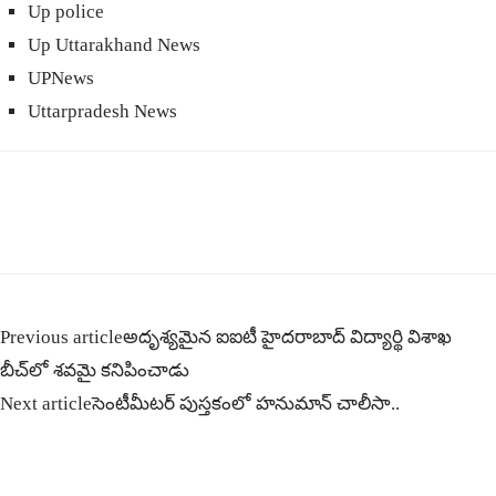
Up police
Up Uttarakhand News
UPNews
Uttarpradesh News
Previous article
అదృశ్యమైన ఐఐటీ హైదరాబాద్ విద్యార్థి విశాఖ
బీచ్‌లో శవమై కనిపించాడు
Next article
సెంటీమీటర్ పుస్తకంలో హనుమాన్ చాలీసా..