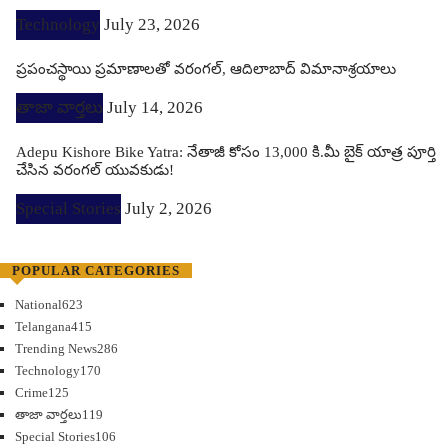
Technology
July 23, 2026
ప్రపంచస్థాయి ప్రమాణాలతో వరంగల్, ఆదిలాబాద్ విమానాశ్రయాలు
తాజా వార్తలు
July 14, 2026
Adepu Kishore Bike Yatra: నేతాజీ కోసం 13,000 కి.మీ బైక్ యాత్ర పూర్తి
చేసిన వరంగల్ యువకుడు!
Special Stories
July 2, 2026
POPULAR CATEGORIES
National
623
Telangana
415
Trending News
286
Technology
170
Crime
125
తాజా వార్తలు
119
Special Stories
106