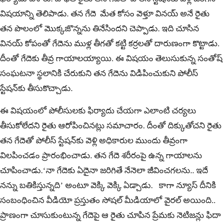
విషయాన్ని తెలిపాడు. తన గేదె మేత కోసం వెళ్తూ వినయ్ అనే రైతు
తన పొలంలో మొక్కజొన్నను తినేసిందని చెప్పాడు. ఇది చూసిన
వినయ్ కోపంతో గేదెను ముళ్ల తీగతో కట్టి కర్రలతో దారుణంగా కొట్టాడు.
దీంతో గేదెకు తీవ్ర గాయాలయ్యాయి. ఈ విషయం తెలుసుకున్న సంతోష్
సంఘటనా స్థలానికి చేరుకుని తన గేదెను విడిపించుకుని పోలీస్
స్టేషన్‌కు తీసుకొచ్చాడు.
ఈ విషయంలో పోలీసులకు ఫిర్యాదు చేయగా ఎలాంటి చర్యలు
తీసుకోలేదని రైతు ఆరోపించినట్లు సమాచారం. దీంతో దిక్కుతోచని రైతు
తన గేదెతో పోలీస్ స్టేషన్‌కు వెళ్లి అధికారుల ముందు తీవ్రంగా
విలపించడం ప్రారంభించాడు. తన గేదె శరీరంపై ఉన్న గాయాలను
చూపించాడు.‘నా గేదెకు ఏదైనా జరిగితే నేనెలా జీవించగలను.. ఇదే
నన్ను బతికిస్తున్నది’ అంటూ వెక్కి వెక్కి ఏడ్చాడు. కాగా న్యూస్ దీనికి
సంబంధించిన వీడియో ప్రస్తుతం సోషల్ మీడియాలో వైరల్ అయింది..
ప్రాణంగా చూసుకుంటున్న గేదెపై ఆ రైతు చూపిన ప్రేమకు నెటిజన్లు ఫిదా