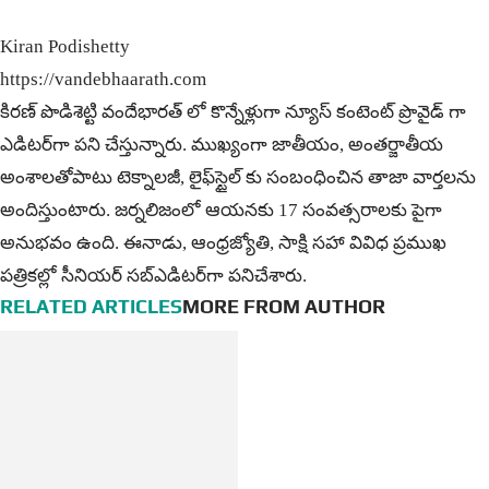
Kiran Podishetty
https://vandebhaarath.com
కిర‌ణ్ పొడిశెట్టి వందేభారత్ లో కొన్నేళ్లుగా న్యూస్ కంటెంట్ ప్రొవైడ్ గా
ఎడిటర్‌గా పని చేస్తున్నారు. ముఖ్యంగా జాతీయం, అంత‌ర్జాతీయ
అంశాల‌తోపాటు టెక్నాల‌జీ, లైఫ్‌స్టైల్‌ కు సంబంధించిన తాజా వార్తల‌ను
అందిస్తుంటారు. జర్నలిజంలో ఆయ‌న‌కు 17 సంవత్సరాలకు పైగా
అనుభవం ఉంది. ఈనాడు, ఆంధ్ర‌జ్యోతి, సాక్షి స‌హా వివిధ ప్ర‌ముఖ‌
ప‌త్రిక‌ల్లో సీనియ‌ర్‌ స‌బ్ఎడిట‌ర్‌గా ప‌నిచేశారు.
RELATED ARTICLES
MORE FROM AUTHOR