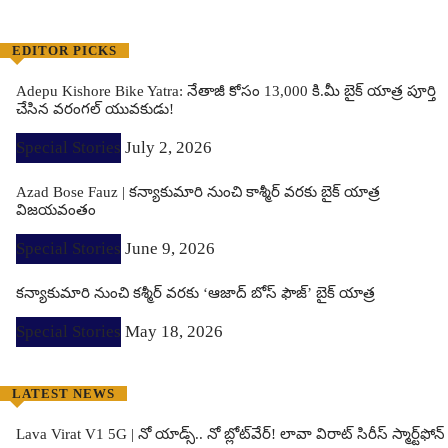
EDITOR PICKS
Adepu Kishore Bike Yatra: నేతాజీ కోసం 13,000 కి.మీ బైక్ యాత్ర పూర్తి
చేసిన వరంగల్ యువకుడు!
Special Stories
July 2, 2026
Azad Bose Fauz | కన్యాకుమారి నుంచి కాశ్మీర్ వరకు బైక్ యాత్ర
విజయవంతం
Special Stories
June 9, 2026
కన్యాకుమారి నుంచి కశ్మీర్ వరకు ‘ఆజాద్ బోస్ ఫౌజ్’ బైక్ యాత్ర
Special Stories
May 18, 2026
LATEST NEWS
Lava Virat V1 5G | నో యాడ్స్.. నో బ్లోట్‌వేర్! లావా విరాట్ సిరీస్ స్మార్ట్‌ఫోన్​