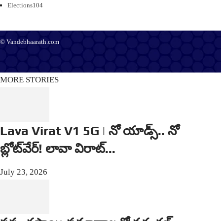
Elections
104
© Vandebhaarath.com
About Us
Contact Us
Terms and Conditions
Privacy Policy
Advertise
Editorial Policy
Support
MORE STORIES
Lava Virat V1 5G | నో యాడ్స్.. నో
బ్లోట్‌వేర్! లావా విరాట్...
July 23, 2026