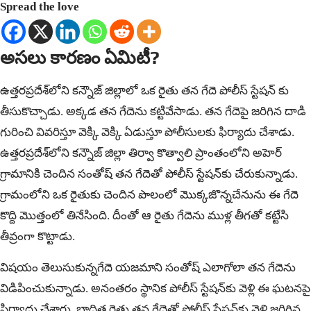
Spread the love
అసలు కారణం ఏమిటీ?
ఉత్తరప్రదేశ్‌లోని కన్నౌజ్ జిల్లాలో ఒక రైతు తన గేదె పోలీస్ స్టేషన్ కు
తీసుకొచ్చాడు. అక్కడ తన గేదెను కట్టివేసాడు. తన గేదెపై జరిగిన దాడి
గురించి వివరిస్తూ వెక్కి వెక్కి ఏడుస్తూ పోలీసులకు ఫిర్యాదు చేశాడు.
ఉత్తరప్రదేశ్‌లోని కన్నౌజ్ జిల్లా తిర్వా కొత్వాలి ప్రాంతంలోని అహెర్
గ్రామానికి చెందిన సంతోష్ తన గేదెతో పోలీస్ స్టేషన్‌కు చేరుకున్నాడు.
గ్రామంలోని ఒక రైతుకు చెందిన పొలంలో మొక్కజొన్నచేనును ఈ గేదె
కొద్ది మొత్తంలో తినేసింది. దీంతో ఆ రైతు గేదెను ముళ్ల తీగతో కట్టేసి
తీవ్రంగా కొట్టాడు.
విషయం తెలుసుకున్నగేదె యజమాని సంతోష్ ఎలాగోలా తన గేదెను
విడిపించుకున్నాడు. అనంతరం స్థానిక పోలీస్ స్టేషన్‌కు వెళ్లి ఈ ఘటనపై
ఫిర్యాదు చేశారు. బాధిత రైతు తన గేదెతో పోలీస్ స్టేషన్‌కు వెళ్లి జరిగిన