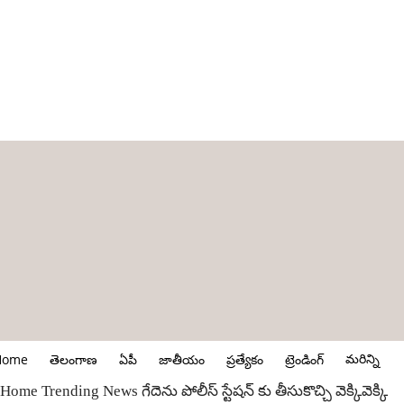
మరిన్ని
Home
తెలంగాణ
ఏపీ
జాతీయం
ప్రత్యేకం
ట్రెండింగ్
Home
Trending News
గేదెను పోలీస్ స్టేషన్ కు తీసుకొచ్చి వెక్కివెక్కి