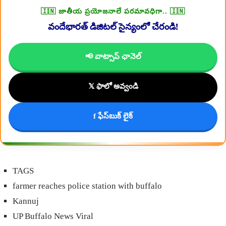
🇮🇳 జాతీయ ప్రయోజనాలే పరమావధిగా.. 🇮🇳
వందేభారత్ డిజిటల్ సైన్యంలో చేరండి!
📢 వాట్సాప్ ఛానెల్
𝕏 ఫాలో అవ్వండి
f ఫేస్‌బుక్ లైక్
TAGS
farmer reaches police station with buffalo
Kannuj
UP Buffalo News Viral