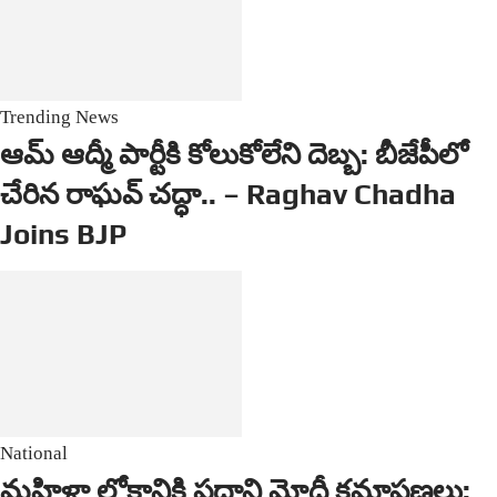
Trending News
ఆమ్ ఆద్మీ పార్టీకి కోలుకోలేని దెబ్బ: బీజేపీలో
చేరిన రాఘవ్ చద్ధా.. – Raghav Chadha
Joins BJP
National
మహిళా లోకానికి ప్రధాని మోదీ క్షమాపణలు: