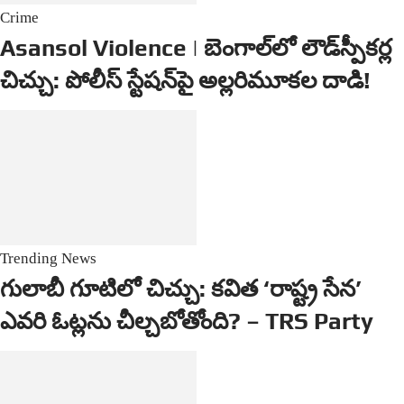
Crime
Asansol Violence | బెంగాల్‌లో లౌడ్‌స్పీకర్ల
చిచ్చు: పోలీస్ స్టేషన్‌పై అల్లరిమూకల దాడి!
Trending News
గులాబీ గూటిలో చిచ్చు: కవిత ‘రాష్ట్ర సేన’
ఎవరి ఓట్లను చీల్చబోతోంది? – TRS Party