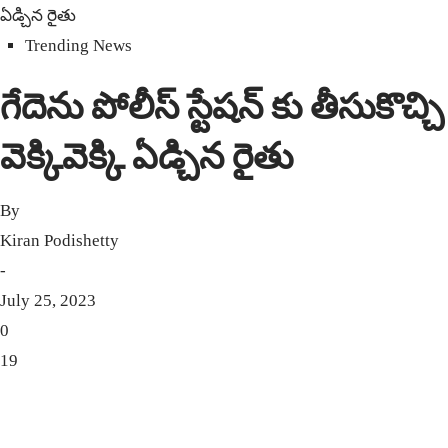
ఏడ్చిన రైతు
Trending News
గేదెను పోలీస్ స్టేషన్ కు తీసుకొచ్చి
వెక్కివెక్కి ఏడ్చిన రైతు
By
Kiran Podishetty
-
July 25, 2023
0
19