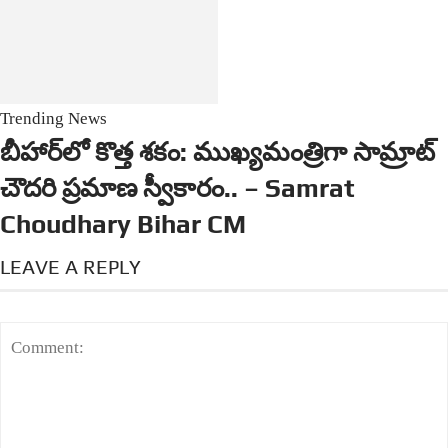
Trending News
బీహార్‌లో కొత్త శకం: ముఖ్యమంత్రిగా సామ్రాట్
చౌదరి ప్రమాణ స్వీకారం.. – Samrat
Choudhary Bihar CM
LEAVE A REPLY