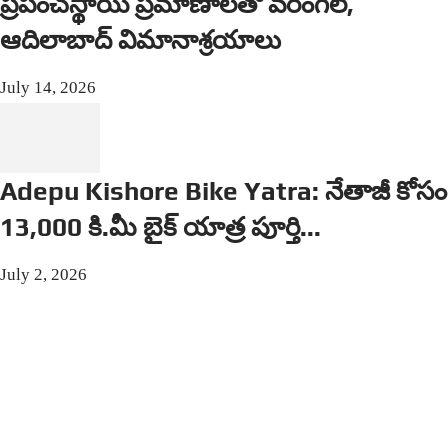
ప్రపంచస్థాయి ప్రమాణాలతో వరంగల్,
ఆదిలాబాద్ విమానాశ్రయాలు
July 14, 2026
Adepu Kishore Bike Yatra: నేతాజీ కోసం
13,000 కి.మీ బైక్ యాత్ర పూర్తి...
July 2, 2026