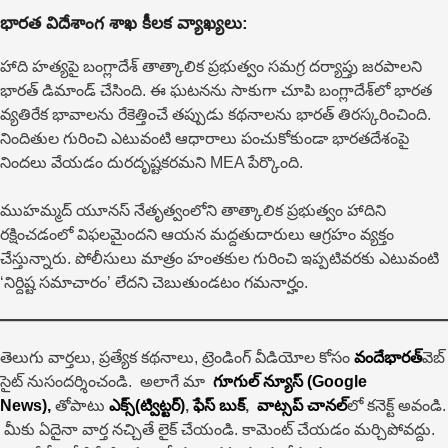
భారత విదేశాంగ శాఖ కీలక వ్యాఖ్యలు:
హాది హత్యపై బంగ్లాదేశ్ తాత్కాలిక ప్రభుత్వం సమగ్ర దర్యాప్తు జరపాలని
భారత్ డిమాండ్ చేసింది. ఈ ఘటనను సాకుగా చూపి బంగ్లాదేశ్‌లో భారత
వ్యతిరేక భావాలను రేకెత్తించే తప్పుడు కథనాలను భారత్ తిరస్కరించింది.
నిందితుల గురించి ఎటువంటి ఆధారాలు పంచుకోకుండా భారతదేశంపై
నిందలు వేయడం దురదృష్టకరమని MEA పేర్కొంది.
ముహమ్మద్ యూనస్ నేతృత్వంలోని తాత్కాలిక ప్రభుత్వం హాదిని
రక్షించడంలో విఫలమైందని ఆయన మద్దతుదారులు ఆగ్రహం వ్యక్తం
చేస్తున్నారు. పోలీసులు మాత్రం హంతకుల గురించి ఇప్పటివరకు ఎటువంటి
‘నిర్దిష్ట సమాచారం’ లేదని చెబుతుండటం గమనార్హం.
తెలుగు వార్తలు, ప్రత్యేక కథనాలు, ట్రెండింగ్ వీడియోల కోసం
వందేభారత్
వెబ్
సైట్ నుసందర్శించండి. అలాగే మా
గూగుల్ న్యూస్ (Google
News),
తోపాటు
ఎక్స్(ట్విట్టర్)
,
ఫేస్ బుక్
,
వాట్సప్ చానల్
లో కనెక్ట్ అవండి.
మీకు ఏదైనా వార్త నచ్చితే లైక్ చేయండి. కామెంట్ చేయడం మర్చిపోవద్దు.