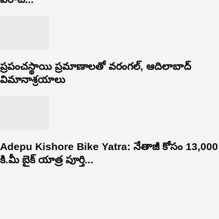
ప్రపంచస్థాయి ప్రమాణాలతో వరంగల్, ఆదిలాబాద్
విమానాశ్రయాలు
Adepu Kishore Bike Yatra: నేతాజీ కోసం 13,000
కి.మీ బైక్ యాత్ర పూర్తి...