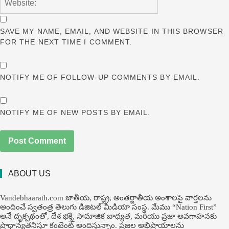
SAVE MY NAME, EMAIL, AND WEBSITE IN THIS BROWSER
FOR THE NEXT TIME I COMMENT.
NOTIFY ME OF FOLLOW-UP COMMENTS BY EMAIL.
NOTIFY ME OF NEW POSTS BY EMAIL.
ABOUT US
Vandebhaarath.com జాతీయ, రాష్ట్ర, అంతర్జాతీయ అంశాలపై వార్తలను
అందించే స్వతంత్ర తెలుగు డిజిటల్ మీడియా సంస్థ. మేము “Nation First”
అనే దృక్పథంతో, దేశ భక్తి, సామాజిక బాధ్యత, మరియు ప్రజా అవగాహనకు
ప్రాధాన్యతనిస్తూ కంటెంట్ అందిస్తున్నాం. ప్రజల అభిప్రాయాలను