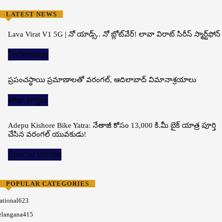
LATEST NEWS
Lava Virat V1 5G | నో యాడ్స్.. నో బ్లోట్‌వేర్! లావా విరాట్ సిరీస్ స్మార్ట్‌ఫోన్​
Technology
ప్రపంచస్థాయి ప్రమాణాలతో వరంగల్, ఆదిలాబాద్ విమానాశ్రయాలు
తాజా వార్తలు
Adepu Kishore Bike Yatra: నేతాజీ కోసం 13,000 కి.మీ బైక్ యాత్ర పూర్తి
చేసిన వరంగల్ యువకుడు!
Special Stories
POPULAR CATEGORIES
ational
623
elangana
415