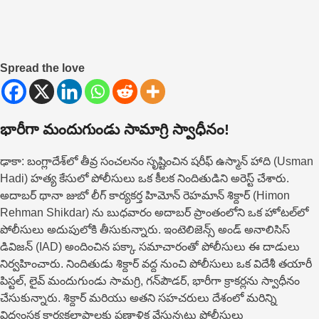
Spread the love
భారీగా మందుగుండు సామాగ్రి స్వాధీనం!
ఢాకా: బంగ్లాదేశ్‌లో తీవ్ర‌ సంచలనం సృష్టించిన షరీఫ్ ఉస్మాన్ హాది (Usman
Hadi) హత్య కేసులో పోలీసులు ఒక కీలక నిందితుడిని అరెస్ట్ చేశారు.
అదాబర్ థానా జుబో లీగ్ కార్యకర్త హిమోన్ రెహమాన్ శిక్దార్‌ (Himon
Rehman Shikdar) ను బుధవారం అదాబర్ ప్రాంతంలోని ఒక హోటల్‌లో
పోలీసులు అదుపులోకి తీసుకున్నారు. ఇంటెలిజెన్స్ అండ్ అనాలిసిస్
డివిజన్ (IAD) అందించిన పక్కా సమాచారంతో పోలీసులు ఈ దాడులు
నిర్వహించారు. నిందితుడు శిక్దార్ వద్ద నుంచి పోలీసులు ఒక విదేశీ తయారీ
పిస్టల్, లైవ్ మందుగుండు సామగ్రి, గన్‌పౌడర్, భారీగా క్రాకర్లను స్వాధీనం
చేసుకున్నారు. శిక్దార్ మరియు అతని సహచరులు దేశంలో మరిన్ని
విధ్వంసక కార్యకలాపాలకు ప్రణాళిక వేస్తున్నట్లు పోలీసులు