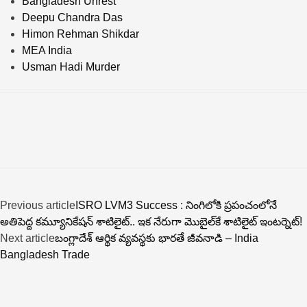
Bangladesh Unrest
Deepu Chandra Das
Himon Rehman Shikdar
MEA India
Usman Hadi Murder
Previous article
ISRO LVM3 Success : నింగిలోకి ప్రపంచంలోనే
అతిపెద్ద కమ్యూనికేషన్ శాటిలైట్.. ఇక నేరుగా మొబైల్‌కే శాటిలైట్ ఇంటర్నెట్!
Next article
బంగ్లాదేశ్ ఆర్థిక వ్యవస్థకు భారతే జీవనాడి – India
Bangladesh Trade