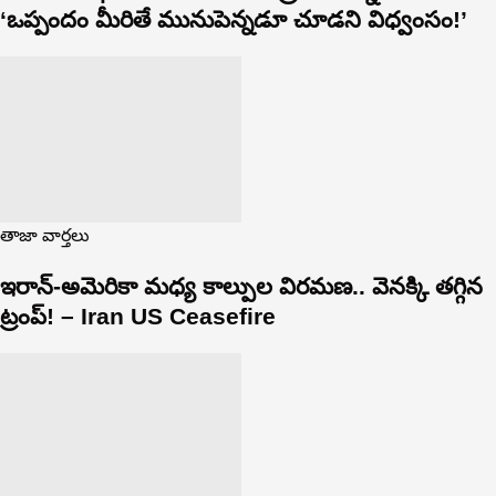
‘ఒప్పందం మీరితే మునుపెన్నడూ చూడని విధ్వంసం!’
తాజా వార్తలు
ఇరాన్-అమెరికా మధ్య కాల్పుల విరమణ.. వెనక్కి తగ్గిన
ట్రంప్! – Iran US Ceasefire