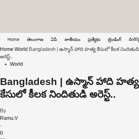
మరిన్న
Home
తెలంగాణ
ఏపీ
జాతీయం
ప్రత్యేకం
ట్రెండింగ్
Home
World
Bangladesh | ఉస్మాన్ హాది హత్య కేసులో కీలక నిందితుడి
అరెస్ట్..
World
Bangladesh | ఉస్మాన్ హాది హత్య
కేసులో కీలక నిందితుడి అరెస్ట్..
By
Ramu.V
-
0