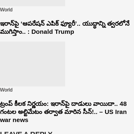
World
ఇరాన్‌పై ‘ఆపరేషన్ ఎపిక్ ఫ్యూరీ’.. యుద్ధాన్ని త్వరలోనే
ముగిస్తాం.. : Donald Trump
World
ట్రంప్ కీలక నిర్ణయం: ఇరాన్‌పై దాడులు వాయిదా.. 48
గంటల అల్టిమేటం తర్వాత మారిన సీన్!.. – US Iran
war news