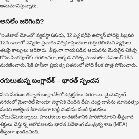
అనుమానిస్తున్నారు.
అసలేం జరిగింది?
‘ఇంకిలాబ్ మోంచో’ వ్యవస్థాపకుడు, 32 ఏళ్ల షరీఫ్ ఉస్మాన్ హాదిపై ఫిబ్రవరి
12న ఢాకాలో ఎన్నికల ప్రచారం నిర్వహిస్తుండగా గుర్తుతెలియని వ్యక్తులు
తలపై కాల్పులు జరిపారు. తీవ్రంగా గాయపడిన ఆయనను మెరుగైన చికిత్స
కోసం సింగపూర్‌కు తరలించగా, అక్కడ చికిత్స పొందుతూ డిసెంబర్ 18న
మరణించారు. షేక్ హసీనా ప్రభుత్వ పతనంలో హాది కీలక పాత్ర పోషించారు.
రగులుతున్న బంగ్లాదేశ్ – భారత్ స్పందన
హాది మరణం తర్వాత బంగ్లాదేశ్‌లో ఉద్రిక్తతలు పెరిగాయి. మైమెన్సింగ్
నగరంలో మైనారిటీ హిందూ వర్గానికి చెందిన దీపు చంద్ర దాస్‌ను మాన‌వ‌త్వం
మ‌రిచి అత్యంత కిరాత‌కంగా కొట్టి చంపడం వంటి ఘటనలు
చోటుచేసుకున్నాయి. హంతకులు భారతదేశానికి పారిపోయారని తీవ్రవాద
శక్తులు చేస్తున్న ఆరోపణలను భారత విదేశాంగ మంత్రిత్వ శాఖ (MEA)
తీవ్రంగా ఖండించింది.