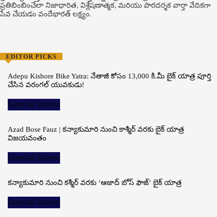
ప్రతిబింబించేలా నిజాధారిత, విశ్లేషణాత్మక, మరియు పారదర్శక వార్తా వేదికగా
సేవ చేయడం వందేభార‌త్ ల‌క్ష్యం.
EDITOR PICKS
Adepu Kishore Bike Yatra: నేతాజీ కోసం 13,000 కి.మీ బైక్ యాత్ర పూర్తి
చేసిన వరంగల్ యువకుడు!
Special Stories
Azad Bose Fauz | కన్యాకుమారి నుంచి కాశ్మీర్ వరకు బైక్ యాత్ర
విజయవంతం
Special Stories
కన్యాకుమారి నుంచి కశ్మీర్ వరకు ‘ఆజాద్ బోస్ ఫౌజ్’ బైక్ యాత్ర
Special Stories