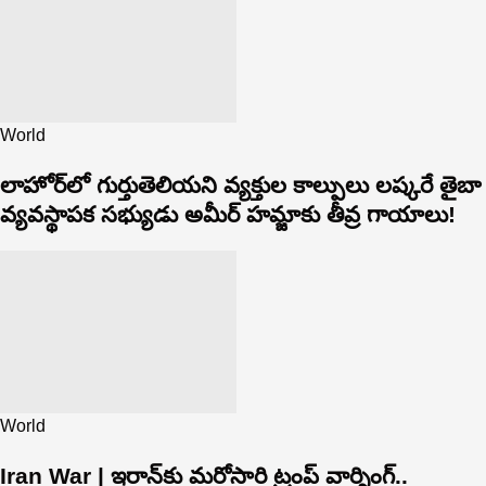
World
లాహోర్‌లో గుర్తుతెలియని వ్యక్తుల కాల్పులు లష్కరే తైబా
వ్యవస్థాపక సభ్యుడు అమీర్ హమ్జాకు తీవ్ర గాయాలు!
World
Iran War | ఇరాన్‌కు మరోసారి ట్రంప్ వార్నింగ్..