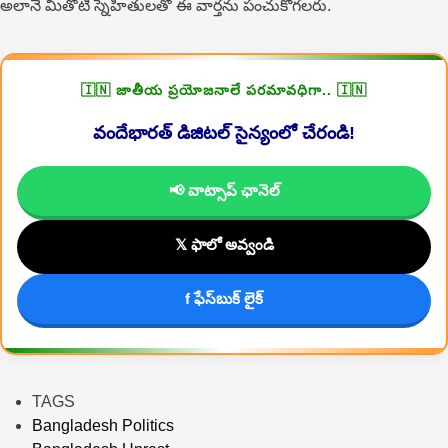
అలానే మీతోటి స్నేహితులతో ఈ వార్తను పంచుకోగలరు.
🇮🇳 జాతీయ ప్రయోజనాలే పరమావధిగా.. 🇮🇳
వందేభారత్ డిజిటల్ సైన్యంలో చేరండి!
📢 వాట్సాప్ ఛానెల్
𝕏 ఫాలో అవ్వండి
f ఫేస్‌బుక్ లైక్
TAGS
Bangladesh Politics