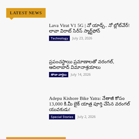
LATEST NEWS
Lava Virat V1 5G | నో యాడ్స్.. నో బ్లోట్‌వేర్!
లావా విరాట్ సిరీస్ స్మార్ట్‌ఫోన్​
July 23, 2026
Technology
ప్రపంచస్థాయి ప్రమాణాలతో వరంగల్,
ఆదిలాబాద్ విమానాశ్రయాలు
July 14, 2026
తాజా వార్తలు
Adepu Kishore Bike Yatra: నేతాజీ కోసం
13,000 కి.మీ బైక్ యాత్ర పూర్తి చేసిన వరంగల్
యువకుడు!
July 2, 2026
Special Stories