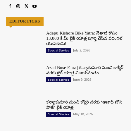
EDITOR PICKS
Adepu Kishore Bike Yatra: నేతాజీ కోసం
13,000 కి.మీ బైక్ యాత్ర పూర్తి చేసిన వరంగల్
యువకుడు!
July 2, 2026
Special Stories
Azad Bose Fauz | కన్యాకుమారి నుంచి కాశ్మీర్
వరకు బైక్ యాత్ర విజయవంతం
June 9, 2026
Special Stories
కన్యాకుమారి నుంచి కశ్మీర్ వరకు ‘ఆజాద్ బోస్
ఫౌజ్’ బైక్ యాత్ర
May 18, 2026
Special Stories