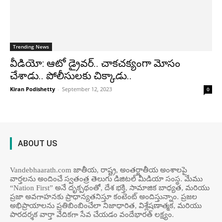
Trending News
వీడియో: ఆటో డ్రైవర్.. చాకచక్యంగా మోసం
చేశాడు.. పోలీసులకు చిక్కాడు..
Kiran Podishetty
-
September 12, 2023
0
ABOUT US
Vandebhaarath.com జాతీయ, రాష్ట్ర, అంతర్జాతీయ అంశాలపై
వార్తలను అందించే స్వతంత్ర తెలుగు డిజిటల్ మీడియా సంస్థ. మేము
“Nation First” అనే దృక్పథంతో, దేశ భక్తి, సామాజిక బాధ్యత, మరియు
ప్రజా అవగాహనకు ప్రాధాన్యతనిస్తూ కంటెంట్ అందిస్తున్నాం. ప్రజల
అభిప్రాయాలను ప్రతిబింబించేలా నిజాధారిత, విశ్లేషణాత్మక, మరియు
పారదర్శక వార్తా వేదికగా సేవ చేయడం వందేభార‌త్ ల‌క్ష్యం.