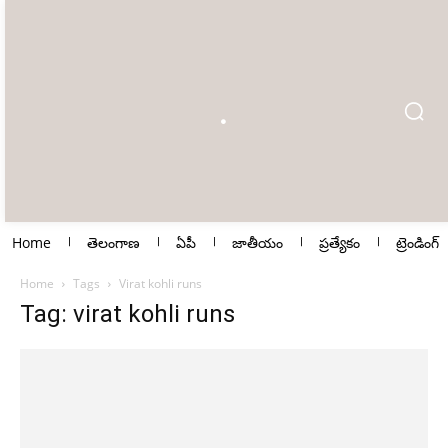
Home
తెలంగాణ
ఏపీ
జాతీయం
ప్రత్యేకం
ట్రెండింగ్
Home
Tags
Virat kohli runs
Tag: virat kohli runs