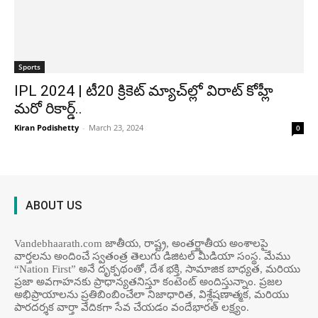
Sports
IPL 2024 | టీ20 క్రికెట్ మ్యాచ్‌ల్లో విరాట్ కోహ్లీ
మ‌రో రికార్డ్‌..
Kiran Podishetty
-
March 23, 2024
0
ABOUT US
Vandebhaarath.com జాతీయ, రాష్ట్ర, అంతర్జాతీయ అంశాలపై
వార్తలను అందించే స్వతంత్ర తెలుగు డిజిటల్ మీడియా సంస్థ. మేము
“Nation First” అనే దృక్పథంతో, దేశ భక్తి, సామాజిక బాధ్యత, మరియు
ప్రజా అవగాహనకు ప్రాధాన్యతనిస్తూ కంటెంట్ అందిస్తున్నాం. ప్రజల
అభిప్రాయాలను ప్రతిబింబించేలా నిజాధారిత, విశ్లేషణాత్మక, మరియు
పారదర్శక వార్తా వేదికగా సేవ చేయడం వందేభార‌త్ ల‌క్ష్యం.