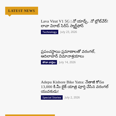
LATEST NEWS
Lava Virat V1 5G | నో యాడ్స్.. నో బ్లోట్‌వేర్!
లావా విరాట్ సిరీస్ స్మార్ట్‌ఫోన్​
July 23, 2026
Technology
ప్రపంచస్థాయి ప్రమాణాలతో వరంగల్,
ఆదిలాబాద్ విమానాశ్రయాలు
July 14, 2026
తాజా వార్తలు
Adepu Kishore Bike Yatra: నేతాజీ కోసం
13,000 కి.మీ బైక్ యాత్ర పూర్తి చేసిన వరంగల్
యువకుడు!
July 2, 2026
Special Stories