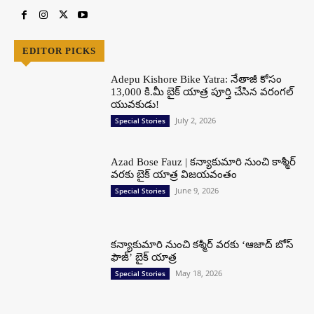
EDITOR PICKS
Adepu Kishore Bike Yatra: నేతాజీ కోసం
13,000 కి.మీ బైక్ యాత్ర పూర్తి చేసిన వరంగల్
యువకుడు!
July 2, 2026
Special Stories
Azad Bose Fauz | కన్యాకుమారి నుంచి కాశ్మీర్
వరకు బైక్ యాత్ర విజయవంతం
June 9, 2026
Special Stories
కన్యాకుమారి నుంచి కశ్మీర్ వరకు ‘ఆజాద్ బోస్
ఫౌజ్’ బైక్ యాత్ర
May 18, 2026
Special Stories