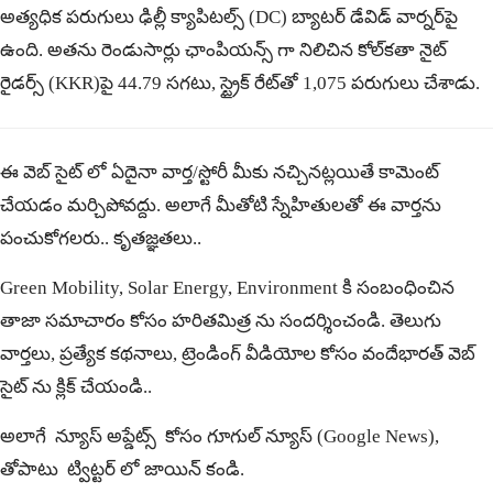
అత్యధిక పరుగులు ఢిల్లీ క్యాపిటల్స్ (DC) బ్యాటర్ డేవిడ్ వార్నర్‌పై
ఉంది. అతను రెండుసార్లు ఛాంపియన్స్ గా నిలిచిన‌ కోల్‌కతా నైట్
రైడర్స్ (KKR)పై 44.79 సగటు, స్ట్రైక్ రేట్‌తో 1,075 పరుగులు చేశాడు.
ఈ వెబ్ సైట్ లో ఏదైనా వార్త/స్టోరీ మీకు నచ్చినట్లయితే కామెంట్
చేయడం మర్చిపోవద్దు. అలాగే మీతోటి స్నేహితులతో ఈ వార్తను
పంచుకోగలరు.. కృతజ్ఞతలు..
Green Mobility, Solar Energy, Environment కి సంబంధించిన
తాజా సమాచారం కోసం
హరితమిత్ర
ను సందర్శించండి. తెలుగు
వార్తలు, ప్రత్యేక కథనాలు, ట్రెండింగ్ వీడియోల కోసం
వందేభారత్
వెబ్
సైట్ ను క్లిక్ చేయండి..
అలాగే న్యూస్ అప్డేట్స్ కోసం
గూగుల్ న్యూస్ (Google News)
,
తోపాటు
ట్విట్టర్
లో జాయిన్ కండి.