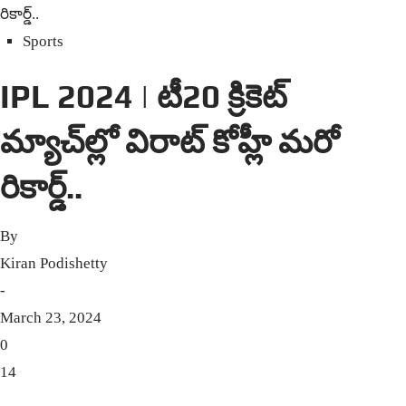
రికార్డ్‌..
Sports
IPL 2024 | టీ20 క్రికెట్
మ్యాచ్‌ల్లో విరాట్ కోహ్లీ మ‌రో
రికార్డ్‌..
By
Kiran Podishetty
-
March 23, 2024
0
14