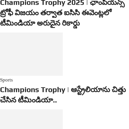
Champions Trophy 2025 | ఛాంపియన్స్
ట్రోఫీ విజయం తర్వాత ఐసిసి ఈవెంట్లలో
టీమిండియా అరుదైన రికార్డు
Sports
Champions Trophy | ఆస్ట్రేలియాను చిత్తు
చేసిన టీమిండియా..