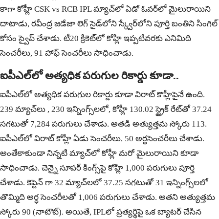
కాగా కోహ్లీ CSK vs RCB IPL మ్యాచ్‌లో ఏడో ఓవర్‌లో మైలురాయిని
దాటాడు, రవీంద్ర జడేజా లెగ్ సైడ్‌లోని స్క్వేర్‌లోని పూర్తి బంతిని సింగిల్
కోసం స్వైప్ చేశాడు. టీ20 క్రికెట్‌లో కోహ్లి ఇప్పటివరకు ఎనిమిది
సెంచరీలు, 91 హాఫ్ సెంచరీలు సాధించాడు.
ఐపీఎల్‌లో అత్యధిక పరుగుల రికార్డు కూడా..
ఐపీఎల్‌లో అత్యధిక పరుగుల రికార్డు కూడా విరాట్ కొహ్లీపైనే ఉంది.
239 మ్యాచ్‌లు , 230 ఇన్నింగ్స్‌లలో, కోహ్లీ 130.02 స్ట్రైక్ రేట్‌తో 37.24
సగటుతో 7,284 పరుగులు చేశాడు. అతడి అత్యుత్తమ స్కోరు 113.
ఐపీఎల్‌లో విరాట్ కోహ్లీ ఏడు సెంచరీలు, 50 అర్ధసెంచరీలు చేశాడు.
అంతేకాకుండా నిన్నటి మ్యాచ్‌లో కోహ్లీ మరో మైలురాయిని కూడా
సాధించాడు. చెన్నై సూపర్ కింగ్స్‌పై కోహ్లి 1,000 పరుగులు పూర్తి
చేశాడు. కెప్టెన్ గా 32 మ్యాచ్‌లలో 37.25 సగటుతో 31 ఇన్నింగ్స్‌లలో
తొమ్మిది అర్ధ సెంచరీలతో 1,006 పరుగులు చేశాడు. అతని అత్యుత్తమ
స్కోరు 90 (నాటౌట్). అయితే, IPLలో ప్రత్యర్థిపై ఒక బ్యాటర్ చేసిన