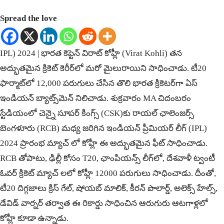
Spread the love
IPL) 2024 | భారత కెప్టెన్ విరాట్ కోహ్లీ (Virat Kohli) తన
అద్భుతమైన క్రికెట్ కెరీర్‌లో మరో మైలురాయిని సాధించాడు. టీ20
ఫార్మాట్‌లో 12,000 పరుగులు చేసిన తొలి భారత క్రికెటర్‌గా ఏస్
ఇండియన్ బ్యాట్స్‌మెన్ నిలిచాడు. శుక్రవారం MA చిదంబరం
స్టేడియంలో చెన్నై సూపర్ కింగ్స్ (CSK)కు రాయల్ ఛాలెంజర్స్
బెంగళూరు (RCB) మధ్య జరిగిన ఇండియన్ ప్రీమియర్ లీగ్ (IPL)
2024 ప్రారంభ మ్యాచ్ లో కోహ్లీ ఈ అద్భుతమైన ఫీట్ సాధించాడు.
RCB తోపాటు, ఢిల్లీ కోసం T20, ఛాంపియన్స్ లీగ్‌లో, దేశవాళీ ట్వంటీ
ఓవర్ క్రికెట్ మ్యాచ్ ల‌లో కోహ్లీ 12000 ప‌రుగులు సాధించాడు. దీంతో,
టీ20 దిగ్గజాలు క్రిస్ గేల్, షోయబ్ మాలిక్, కీరన్ పొలార్డ్, అలెక్స్ హేల్స్,
డేవిడ్ వార్నర్ తర్వాత ఈ రికార్డు సాధించిన ఆరుగురు ఆటగాళ్లలో
కోహ్లీ కూడా ఉన్నాడు.