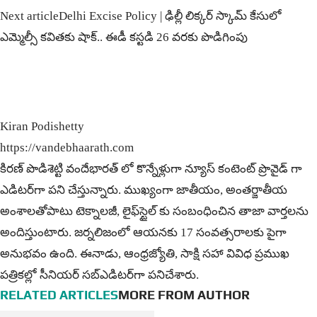
Next article
Delhi Excise Policy | ఢిల్లీ లిక్కర్ స్కామ్ కేసులో
ఎమ్మెల్సీ కవితకు షాక్‌.. ఈడీ క‌స్ట‌డి 26 వరకు పొడిగింపు
Kiran Podishetty
https://vandebhaarath.com
కిర‌ణ్ పొడిశెట్టి వందేభారత్ లో కొన్నేళ్లుగా న్యూస్ కంటెంట్ ప్రొవైడ్ గా
ఎడిటర్‌గా పని చేస్తున్నారు. ముఖ్యంగా జాతీయం, అంత‌ర్జాతీయ
అంశాల‌తోపాటు టెక్నాల‌జీ, లైఫ్‌స్టైల్‌ కు సంబంధించిన తాజా వార్తల‌ను
అందిస్తుంటారు. జర్నలిజంలో ఆయ‌న‌కు 17 సంవత్సరాలకు పైగా
అనుభవం ఉంది. ఈనాడు, ఆంధ్ర‌జ్యోతి, సాక్షి స‌హా వివిధ ప్ర‌ముఖ‌
ప‌త్రిక‌ల్లో సీనియ‌ర్‌ స‌బ్ఎడిట‌ర్‌గా ప‌నిచేశారు.
RELATED ARTICLES
MORE FROM AUTHOR