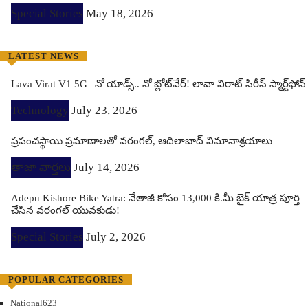
Special Stories
May 18, 2026
LATEST NEWS
Lava Virat V1 5G | నో యాడ్స్.. నో బ్లోట్‌వేర్! లావా విరాట్ సిరీస్ స్మార్ట్‌ఫోన్​
Technology
July 23, 2026
ప్రపంచస్థాయి ప్రమాణాలతో వరంగల్, ఆదిలాబాద్ విమానాశ్రయాలు
తాజా వార్తలు
July 14, 2026
Adepu Kishore Bike Yatra: నేతాజీ కోసం 13,000 కి.మీ బైక్ యాత్ర పూర్తి
చేసిన వరంగల్ యువకుడు!
Special Stories
July 2, 2026
POPULAR CATEGORIES
National
623