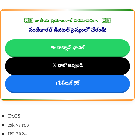
🇮🇳 జాతీయ ప్రయోజనాలే పరమావధిగా.. 🇮🇳
వందేభారత్ డిజిటల్ సైన్యంలో చేరండి!
📢 వాట్సాప్ ఛానెల్
𝕏 ఫాలో అవ్వండి
f ఫేస్‌బుక్ లైక్
TAGS
csk vs rcb
IPL 2024