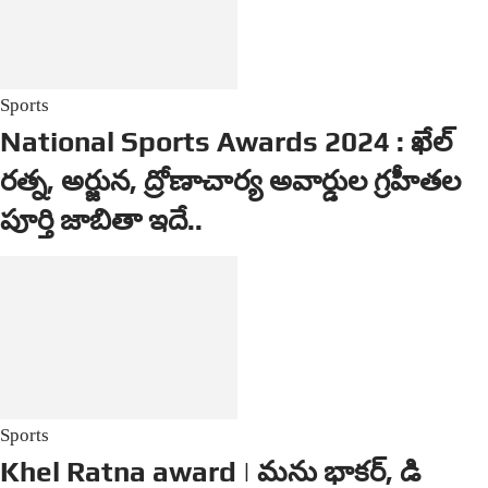
Sports
National Sports Awards 2024 : ఖేల్
రత్న, అర్జున, ద్రోణాచార్య అవార్డుల గ్రహీతల
పూర్తి జాబితా ఇదే..
Sports
Khel Ratna award | మను భాకర్, డి