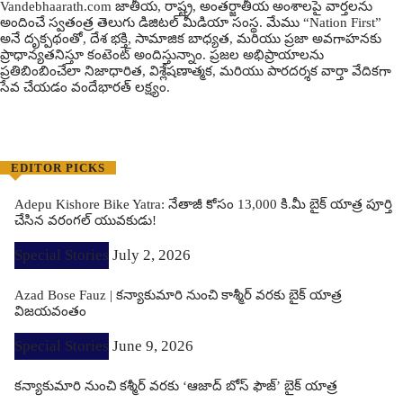
Vandebhaarath.com జాతీయ, రాష్ట్ర, అంతర్జాతీయ అంశాలపై వార్తలను
అందించే స్వతంత్ర తెలుగు డిజిటల్ మీడియా సంస్థ. మేము “Nation First”
అనే దృక్పథంతో, దేశ భక్తి, సామాజిక బాధ్యత, మరియు ప్రజా అవగాహనకు
ప్రాధాన్యతనిస్తూ కంటెంట్ అందిస్తున్నాం. ప్రజల అభిప్రాయాలను
ప్రతిబింబించేలా నిజాధారిత, విశ్లేషణాత్మక, మరియు పారదర్శక వార్తా వేదికగా
సేవ చేయడం వందేభార‌త్ ల‌క్ష్యం.
EDITOR PICKS
Adepu Kishore Bike Yatra: నేతాజీ కోసం 13,000 కి.మీ బైక్ యాత్ర పూర్తి
చేసిన వరంగల్ యువకుడు!
Special Stories
July 2, 2026
Azad Bose Fauz | కన్యాకుమారి నుంచి కాశ్మీర్ వరకు బైక్ యాత్ర
విజయవంతం
Special Stories
June 9, 2026
కన్యాకుమారి నుంచి కశ్మీర్ వరకు ‘ఆజాద్ బోస్ ఫౌజ్’ బైక్ యాత్ర