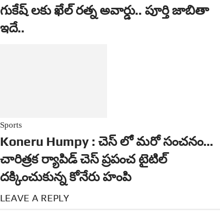
గుకేష్ లకు ఖేల్ రత్న అవార్డు.. పూర్తి జాబితా
ఇదే..
Sports
Koneru Humpy : చెస్ లో మరో సంచనం…
చారిత్రక ర్యాపిడ్ చెస్ ప్రపంచ టైటిల్
దక్కించుకున్న కోనేరు హంపి
LEAVE A REPLY