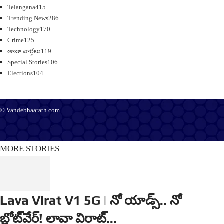
Telangana
415
Trending News
286
Technology
170
Crime
125
తాజా వార్తలు
119
Special Stories
106
Elections
104
© Vandebhaarath.com
About Us
Contact Us
Terms and Conditions
Privacy Policy
Advertise
Editorial Policy
Support
MORE STORIES
Lava Virat V1 5G | నో యాడ్స్.. నో
బ్లోట్‌వేర్! లావా విరాట్...