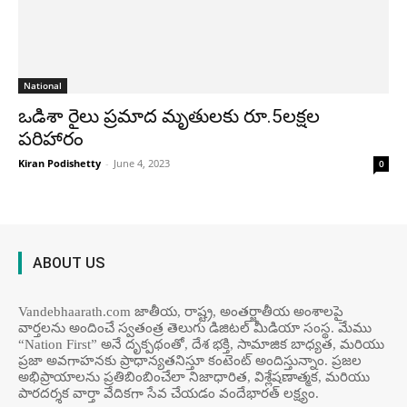
National
ఒడిశా రైలు ప్రమాద మృతులకు రూ.5లక్షల
పరిహారం
Kiran Podishetty
-
June 4, 2023
0
ABOUT US
Vandebhaarath.com జాతీయ, రాష్ట్ర, అంతర్జాతీయ అంశాలపై
వార్తలను అందించే స్వతంత్ర తెలుగు డిజిటల్ మీడియా సంస్థ. మేము
“Nation First” అనే దృక్పథంతో, దేశ భక్తి, సామాజిక బాధ్యత, మరియు
ప్రజా అవగాహనకు ప్రాధాన్యతనిస్తూ కంటెంట్ అందిస్తున్నాం. ప్రజల
అభిప్రాయాలను ప్రతిబింబించేలా నిజాధారిత, విశ్లేషణాత్మక, మరియు
పారదర్శక వార్తా వేదికగా సేవ చేయడం వందేభార‌త్ ల‌క్ష్యం.