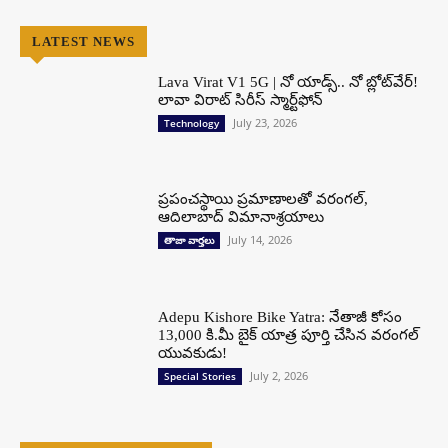
LATEST NEWS
Lava Virat V1 5G | నో యాడ్స్.. నో బ్లోట్‌వేర్!
లావా విరాట్ సిరీస్ స్మార్ట్‌ఫోన్​
July 23, 2026
Technology
ప్రపంచస్థాయి ప్రమాణాలతో వరంగల్,
ఆదిలాబాద్ విమానాశ్రయాలు
July 14, 2026
తాజా వార్తలు
Adepu Kishore Bike Yatra: నేతాజీ కోసం
13,000 కి.మీ బైక్ యాత్ర పూర్తి చేసిన వరంగల్
యువకుడు!
July 2, 2026
Special Stories