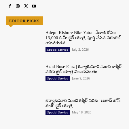
EDITOR PICKS
Adepu Kishore Bike Yatra: నేతాజీ కోసం
13,000 కి.మీ బైక్ యాత్ర పూర్తి చేసిన వరంగల్
యువకుడు!
July 2, 2026
Special Stories
Azad Bose Fauz | కన్యాకుమారి నుంచి కాశ్మీర్
వరకు బైక్ యాత్ర విజయవంతం
June 9, 2026
Special Stories
కన్యాకుమారి నుంచి కశ్మీర్ వరకు ‘ఆజాద్ బోస్
ఫౌజ్’ బైక్ యాత్ర
May 18, 2026
Special Stories