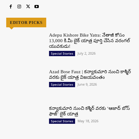
EDITOR PICKS
Adepu Kishore Bike Yatra: నేతాజీ కోసం
13,000 కి.మీ బైక్ యాత్ర పూర్తి చేసిన వరంగల్
యువకుడు!
July 2, 2026
Special Stories
Azad Bose Fauz | కన్యాకుమారి నుంచి కాశ్మీర్
వరకు బైక్ యాత్ర విజయవంతం
June 9, 2026
Special Stories
కన్యాకుమారి నుంచి కశ్మీర్ వరకు ‘ఆజాద్ బోస్
ఫౌజ్’ బైక్ యాత్ర
May 18, 2026
Special Stories