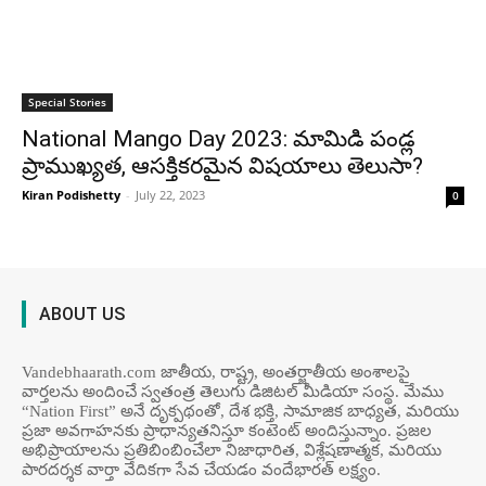
Special Stories
National Mango Day 2023: మామిడి పండ్ల
ప్రాముఖ్యత, ఆసక్తికరమైన విషయాలు తెలుసా?
Kiran Podishetty
-
July 22, 2023
0
ABOUT US
Vandebhaarath.com జాతీయ, రాష్ట్ర, అంతర్జాతీయ అంశాలపై
వార్తలను అందించే స్వతంత్ర తెలుగు డిజిటల్ మీడియా సంస్థ. మేము
“Nation First” అనే దృక్పథంతో, దేశ భక్తి, సామాజిక బాధ్యత, మరియు
ప్రజా అవగాహనకు ప్రాధాన్యతనిస్తూ కంటెంట్ అందిస్తున్నాం. ప్రజల
అభిప్రాయాలను ప్రతిబింబించేలా నిజాధారిత, విశ్లేషణాత్మక, మరియు
పారదర్శక వార్తా వేదికగా సేవ చేయడం వందేభార‌త్ ల‌క్ష్యం.