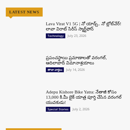
LATEST NEWS
Lava Virat V1 5G | నో యాడ్స్.. నో బ్లోట్‌వేర్!
లావా విరాట్ సిరీస్ స్మార్ట్‌ఫోన్​
July 23, 2026
Technology
ప్రపంచస్థాయి ప్రమాణాలతో వరంగల్,
ఆదిలాబాద్ విమానాశ్రయాలు
July 14, 2026
తాజా వార్తలు
Adepu Kishore Bike Yatra: నేతాజీ కోసం
13,000 కి.మీ బైక్ యాత్ర పూర్తి చేసిన వరంగల్
యువకుడు!
July 2, 2026
Special Stories